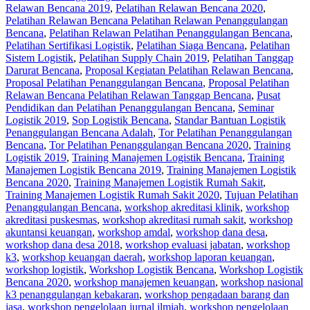
Relawan Bencana 2019
,
Pelatihan Relawan Bencana 2020
,
Pelatihan Relawan Bencana Pelatihan Relawan Penanggulangan
Bencana
,
Pelatihan Relawan Pelatihan Penanggulangan Bencana
,
Pelatihan Sertifikasi Logistik
,
Pelatihan Siaga Bencana
,
Pelatihan
Sistem Logistik
,
Pelatihan Supply Chain 2019
,
Pelatihan Tanggap
Darurat Bencana
,
Proposal Kegiatan Pelatihan Relawan Bencana
,
Proposal Pelatihan Penanggulangan Bencana
,
Proposal Pelatihan
Relawan Bencana Pelatihan Relawan Tanggap Bencana
,
Pusat
Pendidikan dan Pelatihan Penanggulangan Bencana
,
Seminar
Logistik 2019
,
Sop Logistik Bencana
,
Standar Bantuan Logistik
Penanggulangan Bencana Adalah
,
Tor Pelatihan Penanggulangan
Bencana
,
Tor Pelatihan Penanggulangan Bencana 2020
,
Training
Logistik 2019
,
Training Manajemen Logistik Bencana
,
Training
Manajemen Logistik Bencana 2019
,
Training Manajemen Logistik
Bencana 2020
,
Training Manajemen Logistik Rumah Sakit
,
Training Manajemen Logistik Rumah Sakit 2020
,
Tujuan Pelatihan
Penanggulangan Bencana
,
workshop akreditasi klinik
,
workshop
akreditasi puskesmas
,
workshop akreditasi rumah sakit
,
workshop
akuntansi keuangan
,
workshop amdal
,
workshop dana desa
,
workshop dana desa 2018
,
workshop evaluasi jabatan
,
workshop
k3
,
workshop keuangan daerah
,
workshop laporan keuangan
,
workshop logistik
,
Workshop Logistik Bencana
,
Workshop Logistik
Bencana 2020
,
workshop manajemen keuangan
,
workshop nasional
k3 penanggulangan kebakaran
,
workshop pengadaan barang dan
jasa
,
workshop pengelolaan jurnal ilmiah
,
workshop pengelolaan