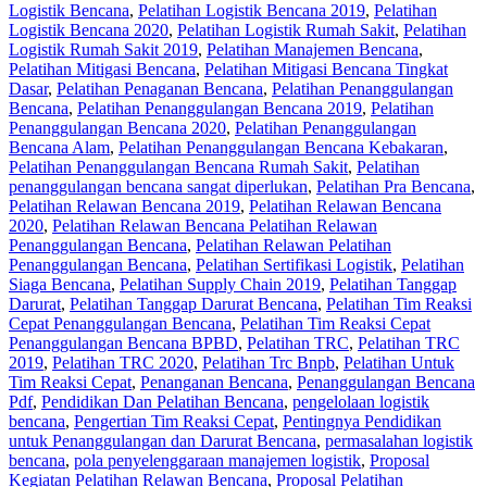
Logistik Bencana
,
Pelatihan Logistik Bencana 2019
,
Pelatihan
Logistik Bencana 2020
,
Pelatihan Logistik Rumah Sakit
,
Pelatihan
Logistik Rumah Sakit 2019
,
Pelatihan Manajemen Bencana
,
Pelatihan Mitigasi Bencana
,
Pelatihan Mitigasi Bencana Tingkat
Dasar
,
Pelatihan Penaganan Bencana
,
Pelatihan Penanggulangan
Bencana
,
Pelatihan Penanggulangan Bencana 2019
,
Pelatihan
Penanggulangan Bencana 2020
,
Pelatihan Penanggulangan
Bencana Alam
,
Pelatihan Penanggulangan Bencana Kebakaran
,
Pelatihan Penanggulangan Bencana Rumah Sakit
,
Pelatihan
penanggulangan bencana sangat diperlukan
,
Pelatihan Pra Bencana
,
Pelatihan Relawan Bencana 2019
,
Pelatihan Relawan Bencana
2020
,
Pelatihan Relawan Bencana Pelatihan Relawan
Penanggulangan Bencana
,
Pelatihan Relawan Pelatihan
Penanggulangan Bencana
,
Pelatihan Sertifikasi Logistik
,
Pelatihan
Siaga Bencana
,
Pelatihan Supply Chain 2019
,
Pelatihan Tanggap
Darurat
,
Pelatihan Tanggap Darurat Bencana
,
Pelatihan Tim Reaksi
Cepat Penanggulangan Bencana
,
Pelatihan Tim Reaksi Cepat
Penanggulangan Bencana BPBD
,
Pelatihan TRC
,
Pelatihan TRC
2019
,
Pelatihan TRC 2020
,
Pelatihan Trc Bnpb
,
Pelatihan Untuk
Tim Reaksi Cepat
,
Penanganan Bencana
,
Penanggulangan Bencana
Pdf
,
Pendidikan Dan Pelatihan Bencana
,
pengelolaan logistik
bencana
,
Pengertian Tim Reaksi Cepat
,
Pentingnya Pendidikan
untuk Penanggulangan dan Darurat Bencana
,
permasalahan logistik
bencana
,
pola penyelenggaraan manajemen logistik
,
Proposal
Kegiatan Pelatihan Relawan Bencana
,
Proposal Pelatihan