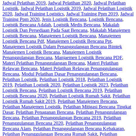
Jadwal Pelatihan 2019
,
Jadwal Pelatihan 2020
,
Jadwal Pelatihan
Logistik
,
Jadwal Pelatihan Logistik 2019
,
Jadwal Pelatihan Logistik
2020
,
Jadwal Training Logistics
,
Jadwal Training Ppm 2019
,
Jadwal
Training Ppm 2020
,
Jenis Logistik Bencana
,
Logistik Bencana
,
Logistik Bencana Adalah
,
Logistik Medis Bencana
,
Makalah
Logistik Dan Persediaan Pada Saat Bencana
,
Makalah Manajemen
Logistik Bencana
,
Manajemen Logistik Bencana
,
Manajemen
Logistik Bencana Pdf
,
Manajemen Logistik Bencana Ppt
,
Manajemen Logistik Dalam Penanggulangan Bencana Bimtek
Manajemen Logistik Bencana
,
Manajemen Logistik
Penanggulangan Bencana
,
Manjaemen Logistik Bencana PDF
,
Materi Pelatihan Penanggulangan Bencana
,
Materi Pelatihan
Relawan Bencana
,
Materi Pelatihan Relawan Penanggulangan
Bencana
,
Modul Pelatihan Dasar Penanggulangan Bencana
,
Pelatihan Logistik
,
Pelatihan Logistik 2018
,
Pelatihan Logistik
2019
,
Pelatihan Logistik 2020
,
Pelatihan Logistik 2023
,
Pelatihan
Logistik Bencana
,
Pelatihan Logistik Bencana 2019
,
Pelatihan
Logistik Bencana 2020
,
Pelatihan Logistik Rumah Sakit
,
Pelatihan
Logistik Rumah Sakit 2019
,
Pelatihan Manajemen Bencana
,
Pelatihan Manajemen Logistik
,
Pelatihan Mitigasi Bencana Tingkat
Dasar
,
Pelatihan Penaganan Bencana
,
Pelatihan Penanggulangan
Bencana
,
Pelatihan Penanggulangan Bencana 2019
,
Pelatihan
Penanggulangan Bencana 2020
,
Pelatihan Penanggulangan
Bencana Alam
,
Pelatihan Penanggulangan Bencana Kebakaran
,
Pelatihan Penanggulangan Bencana Rumah Sakit
,
Pelatihan