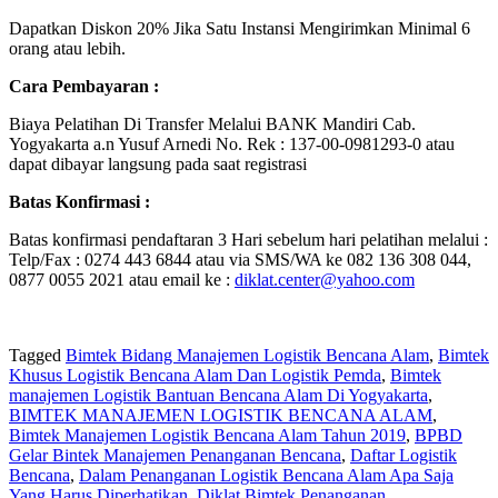
Dapatkan Diskon 20% Jika Satu Instansi Mengirimkan Minimal 6
orang atau lebih.
Cara Pembayaran :
Biaya Pelatihan Di Transfer Melalui BANK Mandiri Cab.
Yogyakarta a.n Yusuf Arnedi No. Rek : 137-00-0981293-0 atau
dapat dibayar langsung pada saat registrasi
Batas Konfirmasi :
Batas konfirmasi pendaftaran 3 Hari sebelum hari pelatihan melalui :
Telp/Fax : 0274 443 6844 atau via SMS/WA ke 082 136 308 044,
0877 0055 2021 atau email ke :
diklat.center@yahoo.com
Tagged
Bimtek Bidang Manajemen Logistik Bencana Alam
,
Bimtek
Khusus Logistik Bencana Alam Dan Logistik Pemda
,
Bimtek
manajemen Logistik Bantuan Bencana Alam Di Yogyakarta
,
BIMTEK MANAJEMEN LOGISTIK BENCANA ALAM
,
Bimtek Manajemen Logistik Bencana Alam Tahun 2019
,
BPBD
Gelar Bintek Manajemen Penanganan Bencana
,
Daftar Logistik
Bencana
,
Dalam Penanganan Logistik Bencana Alam Apa Saja
Yang Harus Diperhatikan
,
Diklat Bimtek Penanganan