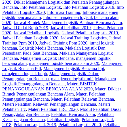
2020
,
Diklat Manajemen Logistik dan Peralatan Penanggulangan
Bencana
,
Info Pelatihan Logistik
,
Info Pelatihan Logistik 2019
,
Info
Pelatihan Logistik 2020
,
Informasi Training
,
Inhouse manajemen
logistik bencana alam
,
Inhouse manajemen logistik bencana alam
2020
,
Jadwal Bimtek Manajemen Logistik Bantuan Bencana Alam
,
Jadwal Diklat Bnpb 2019
,
Jadwal Pelatihan 2019
,
Jadwal Pelatihan
2020
,
Jadwal Pelatihan Logistik
,
Jadwal Pelatihan Logistik 2019
,
Jadwal Pelatihan Logistik 2020
,
Jadwal Training Logistics
,
Jadwal
Training Ppm 2019
,
Jadwal Training Ppm 2020
,
jurnal logistik
bencana
,
Logistik Medis Bencana
,
Makalah Logistik Dan
Persediaan Pada Saat Bencana
,
Makalah Manajemen Logistik
Bencana
,
Manajemen Logistik Bencana
,
manajemen logistik
bencana alam
,
manajemen logistik bencana alam 2020
,
Manajemen
Logistik Bencana Pdf
,
Manajemen Logistik Bencana Ppt
,
manajemen logistik bnpb
,
Manajemen Logistik Dalam
Penanggulangan Bencana
,
manajemen logistik pdf
,
Manajemen
Logistik Penanggulangan Bencana
,
Materi BIMTEK
PENANGGULANAN BENCANA ALAM 2020
,
Materi Diklat /
Bimtek Penanggulangan Bencana Alam
,
Materi Pelatihan
Penanggulangan Bencana
,
Materi Pelatihan Relawan Bencana
,
Materi Pelatihan Relawan Penanggulangan Bencana
,
Materi
Pelatihan Trc
,
Materi Pelatihan TRC 2020
,
Modul Pelatihan Dasar
Penanggulangan Bencana
,
Pelatihan Bencana Alam
,
Pelatihan
Kesiapsiagaan Bencana
,
Pelatihan Logistik
,
Pelatihan Logistik
2018
,
Pelatihan Logistik 2019
,
Pelatihan Logistik 2020
,
Pelatihan