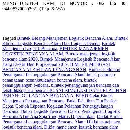
MENGHUBUNGI KAMI DI NOMOR : 082 136 308
044/087700552021 (Telp. & WA)
Tagged
Bimtek Bidang Manajemen Logistik Bencana Alam
,
Bimtek
Khusus Logistik Bencana Alam Dan Logistik Pemda
,
Bimtek
Manajemen Logistik Bencana
,
BIMTEK MANAJEMEN
LOGISTIK BENCANA ALAM
,
Bimtek manajemen logistik
bencana alam 2020
,
Bimtek Manajemen Logistik Bencana Alam
Yang Efektif Dan Propesional 2019
,
BIMTEK MITIGASI
BENCANA ALAM DAN PENANGANAN
,
Bimtek Pedoman
Penanganan Penanggulangan Bencana Alambimtek pedoman
penanganan penanggulangan bencana alam
,
bimtek
penanggulangan bencana
,
bimtek penanggulangan bencana dan
rehabilitasi pasca bencanaPUSAT SIMULASI DAN PELATIHAN
PENANGGULANGAN BENCANA
,
BPBD Gelar Bintek
Manajemen Penanganan Bencana
,
Buka Pelatihan Tim Reaksi
Cepat
,
Contoh Laporan Kegiatan Pelatihan Penanggulangan
Bencana
,
Daftar Logistik Bencana
,
Dalam Penanganan Logistik
Bencana Alam Apa Saja Yang Harus Diperhatikan
,
Diklat Bimtek
Penanganan Penanggulangan Bencana Alam
,
Diklat manajemen
logistik bencana alam
,
Diklat manajemen logistik bencana alam