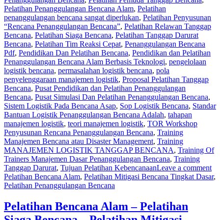
Pelatihan Penanggulangan Bencana Alam
,
Pelatihan
penanggulangan bencana sangat diperlukan
,
Pelatihan Penyusunan
“Rencana Penanggulangan Bencana”
,
Pelatihan Relawan Tanggap
Bencana
,
Pelatihan Siaga Bencana
,
Pelatihan Tanggap Darurat
Bencana
,
Pelatihan Tim Reaksi Cepat
,
Penanggulangan Bencana
Pdf
,
Pendidikan Dan Pelatihan Bencana
,
Pendidikan dan Pelatihan
Penanggulangan Bencana Alam Berbasis Teknologi
,
pengelolaan
logistik bencana
,
permasalahan logistik bencana
,
pola
penyelenggaraan manajemen logistik
,
Proposal Pelatihan Tanggap
Bencana
,
Pusat Pendidikan dan Pelatihan Penanggulangan
Bencana
,
Pusat Simulasi Dan Pelatihan Penanggulangan Bencana
,
Sistem Logistik Pada Bencana Asap
,
Sop Logistik Bencana
,
Standar
Bantuan Logistik Penanggulangan Bencana Adalah
,
tahapan
manajemen logistik
,
teori manajemen logistik
,
TOR Workshop
Penyusunan Rencana Penanggulangan Bencana
,
Training
Manajemen Bencana atau Disaster Management
,
Training
MANAJEMEN LOGISTIK TANGGAP BENCANA
,
Training Of
Trainers Manajemen Dasar Penanggulangan Bencana
,
Training
Tanggap Darurat
,
Tujuan Pelatihan Kebencanaan
Leave a comment
Pelatihan Bencana Alam
,
Pelatihan Mitigasi Bencana Tingkat Dasar
,
Pelatihan Penanggulangan Bencana
Pelatihan Bencana Alam – Pelatihan
Siaga Bencana – Pelatihan Mitigasi