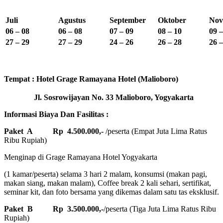
Juli
Agustus
September
Oktober
Nov
06 – 08
06 – 08
07 – 09
08 – 10
09 –
27 – 29
27 – 29
24 – 26
26 – 28
26 –
Tempat : Hotel Grage Ramayana Hotel (Malioboro)
Jl. Sosrowijayan No. 33 Malioboro, Yogyakarta
Informasi Biaya Dan Fasilitas :
Paket A
Rp 4.500.000,-
/peserta (Empat Juta Lima Ratus
Ribu Rupiah)
Menginap di Grage Ramayana Hotel Yogyakarta
(1 kamar/peserta) selama 3 hari 2 malam, konsumsi (makan pagi,
makan siang, makan malam), Coffee break 2 kali sehari, sertifikat,
seminar kit, dan foto bersama yang dikemas dalam satu tas eksklusif.
Paket B
Rp 3.500.000,-
/peserta (Tiga Juta Lima Ratus Ribu
Rupiah)