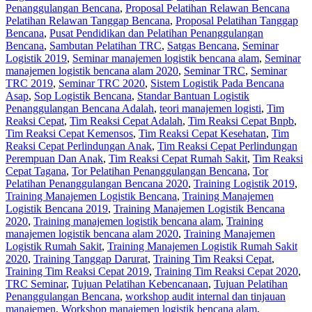
Penanggulangan Bencana
,
Proposal Pelatihan Relawan Bencana
Pelatihan Relawan Tanggap Bencana
,
Proposal Pelatihan Tanggap
Bencana
,
Pusat Pendidikan dan Pelatihan Penanggulangan
Bencana
,
Sambutan Pelatihan TRC
,
Satgas Bencana
,
Seminar
Logistik 2019
,
Seminar manajemen logistik bencana alam
,
Seminar
manajemen logistik bencana alam 2020
,
Seminar TRC
,
Seminar
TRC 2019
,
Seminar TRC 2020
,
Sistem Logistik Pada Bencana
Asap
,
Sop Logistik Bencana
,
Standar Bantuan Logistik
Penanggulangan Bencana Adalah
,
teori manajemen logisti
,
Tim
Reaksi Cepat
,
Tim Reaksi Cepat Adalah
,
Tim Reaksi Cepat Bnpb
,
Tim Reaksi Cepat Kemensos
,
Tim Reaksi Cepat Kesehatan
,
Tim
Reaksi Cepat Perlindungan Anak
,
Tim Reaksi Cepat Perlindungan
Perempuan Dan Anak
,
Tim Reaksi Cepat Rumah Sakit
,
Tim Reaksi
Cepat Tagana
,
Tor Pelatihan Penanggulangan Bencana
,
Tor
Pelatihan Penanggulangan Bencana 2020
,
Training Logistik 2019
,
Training Manajemen Logistik Bencana
,
Training Manajemen
Logistik Bencana 2019
,
Training Manajemen Logistik Bencana
2020
,
Training manajemen logistik bencana alam
,
Training
manajemen logistik bencana alam 2020
,
Training Manajemen
Logistik Rumah Sakit
,
Training Manajemen Logistik Rumah Sakit
2020
,
Training Tanggap Darurat
,
Training Tim Reaksi Cepat
,
Training Tim Reaksi Cepat 2019
,
Training Tim Reaksi Cepat 2020
,
TRC Seminar
,
Tujuan Pelatihan Kebencanaan
,
Tujuan Pelatihan
Penanggulangan Bencana
,
workshop audit internal dan tinjauan
manajemen
,
Workshop manajemen logistik bencana alam
,