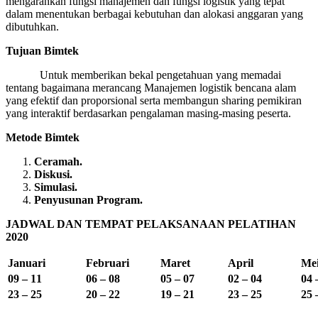
mengarahkan fungsi manajemen dan fungsi logistik yang tepat
dalam menentukan berbagai kebutuhan dan alokasi anggaran yang
dibutuhkan.
Tujuan Bimtek
Untuk memberikan bekal pengetahuan yang memadai
tentang bagaimana merancang Manajemen logistik bencana alam
yang efektif dan proporsional serta membangun sharing pemikiran
yang interaktif berdasarkan pengalaman masing-masing peserta.
Metode Bimtek
Ceramah.
Diskusi.
Simulasi.
Penyusunan Program.
JADWAL DAN TEMPAT PELAKSANAAN PELATIHAN
2020
Januari
Februari
Maret
April
Me
09 – 11
06 – 08
05 – 07
02 – 04
04 
23 – 25
20 – 22
19 – 21
23 – 25
25 