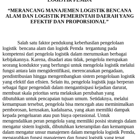
“MERANCANG MANAJEMEN LOGISTIK BENCANA
ALAM DAN LOGISTIK PEMERINTAH DAERAH YANG
EFEKTIF DAN PROPORSIONAL”
Salah satu faktor pendukung keberhasilan pengelolaan
logistik bencana alam dan logistk Pemda tergantung pada
kompetensi dari pengelola logistik dalam merumuskan berbagai
kebijakannya. Karena, disadari atau tidak, pengelola merupakan
seorang konduktor yang berfungsi untuk mengelola logistik melalui
fungsi antara lain mengidentifikasi, merencanakan pengadaan,
pendistribusian hingga mengembangkan sistem pengelolaan logistik
yang efektif dan efisien. Selain itu, pengelola logistik juga berperan
sebagai figur pengendali dalam mengantisipasi kejadian darurat,
membuat skala prioritas serta melakukan perubahan yang
dibutuhkan untuk pencapaian tujuan umum. Setidaknya, melalui
kemampuan tersebut, pengelola bisa mencegah atau meminimalkan
pemborosan, kerusakan, kadaluarsa, yang akan memiliki dampak
kepada pengeluaran atau pun biaya operasional. Untuk
mengendalikan peran pengelola yang memiliki posisi strategis dalam
mengatur sistem logistik, dibutuhkan keterampilan dan kemampuan
dalam mengatur unsur manajemen dalam mengelola logistik Pemda,
mengarahkan fungsi manajemen dan fungsi logistik yang tepat