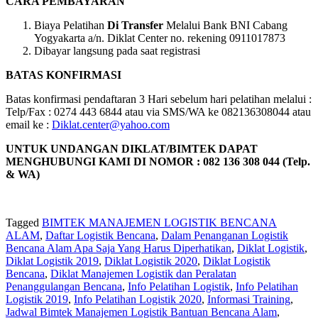
CARA PEMBAYARAN
Biaya Pelatihan
Di Transfer
Melalui Bank BNI Cabang
Yogyakarta a/n. Diklat Center no. rekening 0911017873
Dibayar langsung pada saat registrasi
BATAS KONFIRMASI
Batas konfirmasi pendaftaran 3 Hari sebelum hari pelatihan melalui :
Telp/Fax : 0274 443 6844 atau via SMS/WA ke 082136308044 atau
email ke :
Diklat.center@yahoo.com
UNTUK UNDANGAN DIKLAT/BIMTEK DAPAT
MENGHUBUNGI KAMI DI NOMOR : 082 136 308 044 (Telp.
& WA)
Tagged
BIMTEK MANAJEMEN LOGISTIK BENCANA
ALAM
,
Daftar Logistik Bencana
,
Dalam Penanganan Logistik
Bencana Alam Apa Saja Yang Harus Diperhatikan
,
Diklat Logistik
,
Diklat Logistik 2019
,
Diklat Logistik 2020
,
Diklat Logistik
Bencana
,
Diklat Manajemen Logistik dan Peralatan
Penanggulangan Bencana
,
Info Pelatihan Logistik
,
Info Pelatihan
Logistik 2019
,
Info Pelatihan Logistik 2020
,
Informasi Training
,
Jadwal Bimtek Manajemen Logistik Bantuan Bencana Alam
,