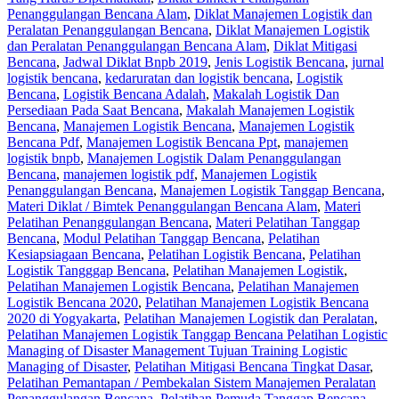
Penanggulangan Bencana Alam
,
Diklat Manajemen Logistik dan
Peralatan Penanggulangan Bencana
,
Diklat Manajemen Logistik
dan Peralatan Penanggulangan Bencana Alam
,
Diklat Mitigasi
Bencana
,
Jadwal Diklat Bnpb 2019
,
Jenis Logistik Bencana
,
jurnal
logistik bencana
,
kedaruratan dan logistik bencana
,
Logistik
Bencana
,
Logistik Bencana Adalah
,
Makalah Logistik Dan
Persediaan Pada Saat Bencana
,
Makalah Manajemen Logistik
Bencana
,
Manajemen Logistik Bencana
,
Manajemen Logistik
Bencana Pdf
,
Manajemen Logistik Bencana Ppt
,
manajemen
logistik bnpb
,
Manajemen Logistik Dalam Penanggulangan
Bencana
,
manajemen logistik pdf
,
Manajemen Logistik
Penanggulangan Bencana
,
Manajemen Logistik Tanggap Bencana
,
Materi Diklat / Bimtek Penanggulangan Bencana Alam
,
Materi
Pelatihan Penanggulangan Bencana
,
Materi Pelatihan Tanggap
Bencana
,
Modul Pelatihan Tanggap Bencana
,
Pelatihan
Kesiapsiagaan Bencana
,
Pelatihan Logistik Bencana
,
Pelatihan
Logistik Tangggap Bencana
,
Pelatihan Manajemen Logistik
,
Pelatihan Manajemen Logistik Bencana
,
Pelatihan Manajemen
Logistik Bencana 2020
,
Pelatihan Manajemen Logistik Bencana
2020 di Yogyakarta
,
Pelatihan Manajemen Logistik dan Peralatan
,
Pelatihan Manajemen Logistik Tanggap Bencana Pelatihan Logistic
Managing of Disaster Management Tujuan Training Logistic
Managing of Disaster
,
Pelatihan Mitigasi Bencana Tingkat Dasar
,
Pelatihan Pemantapan / Pembekalan Sistem Manajemen Peralatan
Penanggulangan Bencana
,
Pelatihan Pemuda Tanggap Bencana
,