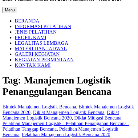
Menu
BERANDA
INFORMASI PELATIHAN
JENIS PELATIHAN
PROFIL KAMI
LEGALITAS LEMBAGA
MATERI DAN JADWAL
GALERI KEGIATAN
KEGIATAN PERMINTAAN
KONTAK KAMI
Tag:
Manajemen Logistik
Penanggulangan Bencana
Bimtek Manajemen Logistik Bencana
,
Bimtek Manajemen Logistik
Bencana 2020
,
Diklat Manajemen Logistik Bencana
,
Diklat
Manajemen Logistik Bencana 2020
,
Diklat Mitigasi Bencana
,
Pelatihan Manajemen Logistik - Pelatihan Penanganan Bencana -
Pelatihan Tanggap Bencana
,
Pelatihan Manajemen Logistik
Bencana
,
Pelatihan Manajemen Logistik Bencana 2020