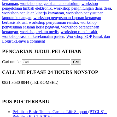
keuangan
,
workshop pengelolaan laboratorium
,
workshop
pengelolaan limbah elektronik
,
workshop penghitungan dana desa
,
workshop penilaian kinerja karyawan
,
workshop penyusunan
laporan keuangan
,
workshop penyusunan laporan keuangan
berbasis akrual
,
workshop penyusunan renstra
,
workshop
penyusunan sasaran kerja pegawai
,
workshop perencanaan
keuangan
,
workshop rekam medis
,
workshop rumah sakit
,
workshop sasaran keselamatan pasien
,
Workshop SOP Barak dan
Logistik
Leave a comment
PENCARIAN JUDUL PELATIHAN
Cari untuk:
CALL ME PLEASE 24 HOURS NONSTOP
0821 3630 8044 (TELKOMSEL)
POS POS TERBARU
Pelatihan Basic Trauma Cardiac Life Support (BTCLS) –
Pelatihan BTCLS 2026