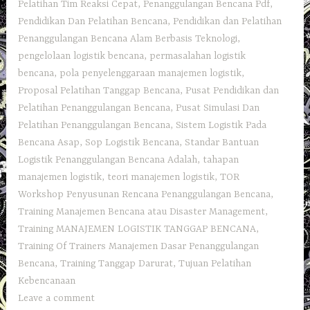
Pelatihan Tim Reaksi Cepat
,
Penanggulangan Bencana Pdf
,
Pendidikan Dan Pelatihan Bencana
,
Pendidikan dan Pelatihan
Penanggulangan Bencana Alam Berbasis Teknologi
,
pengelolaan logistik bencana
,
permasalahan logistik
bencana
,
pola penyelenggaraan manajemen logistik
,
Proposal Pelatihan Tanggap Bencana
,
Pusat Pendidikan dan
Pelatihan Penanggulangan Bencana
,
Pusat Simulasi Dan
Pelatihan Penanggulangan Bencana
,
Sistem Logistik Pada
Bencana Asap
,
Sop Logistik Bencana
,
Standar Bantuan
Logistik Penanggulangan Bencana Adalah
,
tahapan
manajemen logistik
,
teori manajemen logistik
,
TOR
Workshop Penyusunan Rencana Penanggulangan Bencana
,
Training Manajemen Bencana atau Disaster Management
,
Training MANAJEMEN LOGISTIK TANGGAP BENCANA
,
Training Of Trainers Manajemen Dasar Penanggulangan
Bencana
,
Training Tanggap Darurat
,
Tujuan Pelatihan
Kebencanaan
Leave a comment