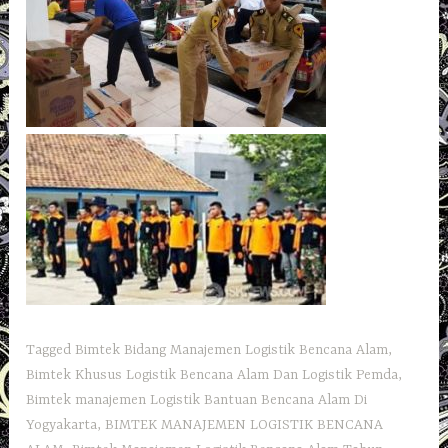
Tagged
Bimtek Bidang Manajemen Logistik Bencana Alam
,
Bimtek Khusus Logistik Bencana Alam Dan Logistik Pemda
,
Bimtek manajemen Logistik Bantuan Bencana Alam Di
Yogyakarta
,
BIMTEK MANAJEMEN LOGISTIK BENCANA