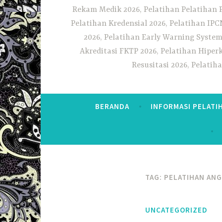
Rekam Medik 2026, Pelatihan Pelatihan 
Pelatihan Kredensial 2026, Pelatihan IP
2026, Pelatihan Early Warning System
Akreditasi FKTP 2026, Pelatihan Hiper
Resusitasi 2026, Pelati
BERANDA
INFORMASI PELATI
TAG:
PELATIHAN ANG
UNCATEGORIZED