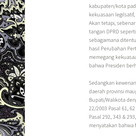
kabupaten/kota pad
kekuasaan legilsatif,
Akan tetapi, sebenar
tangan DPRD sepert
sebagaimana ditentuk
hasil Perubahan Per
memegang kekuasaan
bahwa Presiden ber
Sedangkan kewenang
daerah provinsi mau
Bupati/Walikota de
22/2003 Pasal 61, 62 
Pasal 292, 343 & 29
menyatakan bahwa 