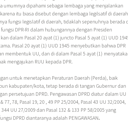
a umumnya dipahami sebagai lembaga yang menjalankan
 karena itu biasa disebut dengan lembaga legilsatif di daerah
nya fungsi legislatif di daerah, tidaklah sepenuhnya berada d
i fungsi DPR-RI dalam hubungannya dengan Presiden
an dalam Pasal 20 ayat (1) juncto Pasal 5 ayat (1) UUD 194
tama. Pasal 20 ayat (1) UUD 1945 menyebutkan bahwa DPR
 membentuk UU, dan di dalam Pasal 5 ayat (1) menyataka
hak mengajukan RUU kepada DPR.
an untuk menetapkan Peraturan Daerah (Perda), baik
pun kabupaten/kota, tetap berada di tangan Gubernur dan
ngan persetujuan DPRD. Pengawasan DPRD diatur dalam UU
& 77, 78, Pasal 19, 20 , 49 PP 25/2004, Pasal 43 UU 32/2004,
3, 344 UU 27/2009 dan Pasal 132 & 133 PP 58/2005 yang
fungsi DPRD diantaranya adalah PENGAWASAN
.