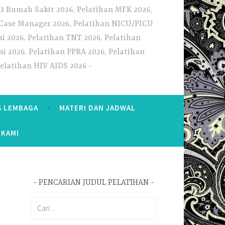
3 Rumah Sakit 2026, Pelatihan MFK 2026,
n Case Manager 2026, Pelatihan NICU/PICU
i 2026, Pelatihan TNT 2026, Pelatihan
i 2026, Pelatihan PPRA 2026, Pelatihan
Pelatihan HIV AIDS 2026
S LEMBAGA
MATERI DAN JADWAL
 KAMI
PENCARIAN JUDUL PELATIHAN
Cari
untuk: