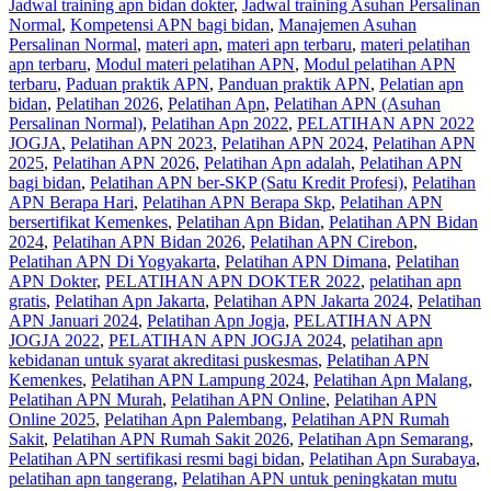
Jadwal training apn bidan dokter
,
Jadwal training Asuhan Persalinan
Normal
,
Kompetensi APN bagi bidan
,
Manajemen Asuhan
Persalinan Normal
,
materi apn
,
materi apn terbaru
,
materi pelatihan
apn terbaru
,
Modul materi pelatihan APN
,
Modul pelatihan APN
terbaru
,
Paduan praktik APN
,
Panduan praktik APN
,
Pelatian apn
bidan
,
Pelatihan 2026
,
Pelatihan Apn
,
Pelatihan APN (Asuhan
Persalinan Normal)
,
Pelatihan Apn 2022
,
PELATIHAN APN 2022
JOGJA
,
Pelatihan APN 2023
,
Pelatihan APN 2024
,
Pelatihan APN
2025
,
Pelatihan APN 2026
,
Pelatihan Apn adalah
,
Pelatihan APN
bagi bidan
,
Pelatihan APN ber-SKP (Satu Kredit Profesi)
,
Pelatihan
APN Berapa Hari
,
Pelatihan APN Berapa Skp
,
Pelatihan APN
bersertifikat Kemenkes
,
Pelatihan Apn Bidan
,
Pelatihan APN Bidan
2024
,
Pelatihan APN Bidan 2026
,
Pelatihan APN Cirebon
,
Pelatihan APN Di Yogyakarta
,
Pelatihan APN Dimana
,
Pelatihan
APN Dokter
,
PELATIHAN APN DOKTER 2022
,
pelatihan apn
gratis
,
Pelatihan Apn Jakarta
,
Pelatihan APN Jakarta 2024
,
Pelatihan
APN Januari 2024
,
Pelatihan Apn Jogja
,
PELATIHAN APN
JOGJA 2022
,
PELATIHAN APN JOGJA 2024
,
pelatihan apn
kebidanan untuk syarat akreditasi puskesmas
,
Pelatihan APN
Kemenkes
,
Pelatihan APN Lampung 2024
,
Pelatihan Apn Malang
,
Pelatihan APN Murah
,
Pelatihan APN Online
,
Pelatihan APN
Online 2025
,
Pelatihan Apn Palembang
,
Pelatihan APN Rumah
Sakit
,
Pelatihan APN Rumah Sakit 2026
,
Pelatihan Apn Semarang
,
Pelatihan APN sertifikasi resmi bagi bidan
,
Pelatihan Apn Surabaya
,
pelatihan apn tangerang
,
Pelatihan APN untuk peningkatan mutu