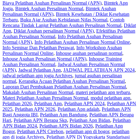
Biaya Pelatihan Asuhan Persalinan Normal (APN)
,
Bimtek Apn
Jogja
,
Bimtek Asuhan Persalinan Normal
,
Bimtek Asuhan
Persalinan Normal (APN)
,
Bimtek Kesehatan / Diklat Kesehatan
Terbaru
,
Buku Ajar Asuhan Kebidanan Nifas Normal
,
Contoh
Rencana Tindak Lanjut Pelatihan Asuhan Persalinan Normal
,
Diklat
Apn
,
Diklat Asuhan persalinan Normal (APN)
,
Efektifitas Pelatihan
Asuhan Persalinan Normal
,
Info Pelatihan Asuhan Persalinan
Normal (APN)
,
Info Pelatihan Asuhan Persalinan Normal Online
,
Info Seminar Dan Pelatihan Perawat
,
Info Workshop Asuhan
Persalinan Normal Online
,
Inhouse asuhan persalinan normal
,
Inhouse Asuhan Persalinan Normal (APN)
,
Inhouse Training
Asuhan Persalinan Normal
,
Jadwal Asuhan Persalinan Normal
(APN)
,
Jadwal Pelatihan Apn
,
JADWAL PELATIHAN APN 2024
,
jadwal pelatihan apn jogja Archives
,
jurnal asuhan persalinan
normal
,
Kerangka Acuan Pelatihan Asuhan Persalinan Normal
,
Laporan Dari Pembukaan Pelatihan Asuhan Persalinan Normal
,
Makalah Asuhan Persalinan Normal
,
materi pelatihan apn terbaru
,
Materi Pelatihan Asuhan Persalinan Normal
,
modul pelatihan apn
,
Pelatihan 2026
,
Pelatihan Apn
,
Pelatihan APN 2024
,
Pelatihan APN
2025
,
Pelatihan APN 2026
,
Pelatihan Apn adalah
,
Pelatihan APN
Bagi Anggota IBI
,
Pelatihan Apn Bandung
,
Pelatihan APN Berapa
Hari
,
Pelatihan APN Berapa Skp
,
Pelatihan Apn Bidan
,
Pelatihan
APN Bidan 2024
,
Pelatihan APN Bidan 2026
,
Pelatihan Apn
Bogor
,
Pelatihan APN Cirebon
,
pelatihan apn di bogor
,
pelatihan
apn di jogja Archives
,
Pelatihan APN Di Yogyakarta Standarisasi