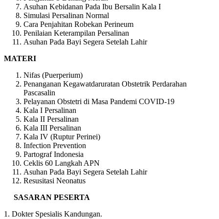
Asuhan Kebidanan Pada Ibu Bersalin Kala I
Simulasi Persalinan Normal
Cara Penjahitan Robekan Perineum
Penilaian Keterampilan Persalinan
Asuhan Pada Bayi Segera Setelah Lahir
MATERI
Nifas (Puerperium)
Penanganan Kegawatdaruratan Obstetrik Perdarahan
Pascasalin
Pelayanan Obstetri di Masa Pandemi COVID-19
Kala I Persalinan
Kala II Persalinan
Kala III Persalinan
Kala IV (Ruptur Perinei)
Infection Prevention
Partograf Indonesia
Ceklis 60 Langkah APN
Asuhan Pada Bayi Segera Setelah Lahir
Resusitasi Neonatus
SASARAN PESERTA
1. Dokter Spesialis Kandungan.