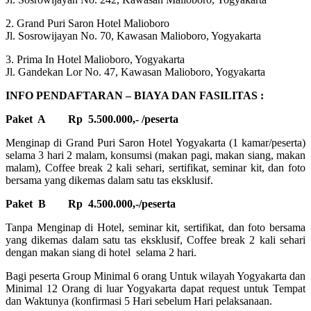
2. Grand Puri Saron Hotel Malioboro
Jl. Sosrowijayan No. 70, Kawasan Malioboro, Yogyakarta
3. Prima In Hotel Malioboro, Yogyakarta
Jl. Gandekan Lor No. 47, Kawasan Malioboro, Yogyakarta
INFO PENDAFTARAN – BIAYA DAN FASILITAS :
Paket A Rp 5.500.000,- /peserta
Menginap di Grand Puri Saron Hotel Yogyakarta (1 kamar/peserta)
selama 3 hari 2 malam, konsumsi (makan pagi, makan siang, makan
malam), Coffee break 2 kali sehari, sertifikat, seminar kit, dan foto
bersama yang dikemas dalam satu tas eksklusif.
Paket B Rp 4.500.000,-/peserta
Tanpa Menginap di Hotel, seminar kit, sertifikat, dan foto bersama
yang dikemas dalam satu tas eksklusif, Coffee break 2 kali sehari
dengan makan siang di hotel selama 2 hari.
Bagi peserta Group Minimal 6 orang Untuk wilayah Yogyakarta dan
Minimal 12 Orang di luar Yogyakarta dapat request untuk Tempat
dan Waktunya (konfirmasi 5 Hari sebelum Hari pelaksanaan.