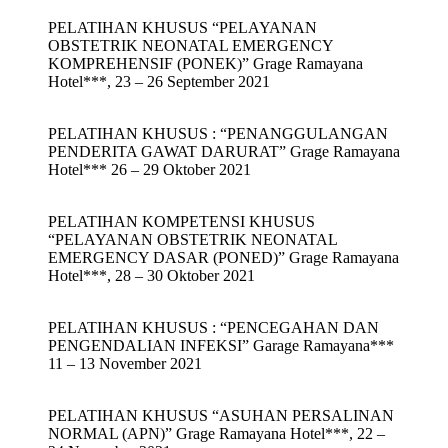
PELATIHAN KHUSUS “PELAYANAN
OBSTETRIK NEONATAL EMERGENCY
KOMPREHENSIF (PONEK)” Grage Ramayana
Hotel***, 23 – 26 September 2021
PELATIHAN KHUSUS : “PENANGGULANGAN
PENDERITA GAWAT DARURAT” Grage Ramayana
Hotel*** 26 – 29 Oktober 2021
PELATIHAN KOMPETENSI KHUSUS
“PELAYANAN OBSTETRIK NEONATAL
EMERGENCY DASAR (PONED)” Grage Ramayana
Hotel***, 28 – 30 Oktober 2021
PELATIHAN KHUSUS : “PENCEGAHAN DAN
PENGENDALIAN INFEKSI” Garage Ramayana***
11 – 13 November 2021
PELATIHAN KHUSUS “ASUHAN PERSALINAN
NORMAL (APN)” Grage Ramayana Hotel***, 22 –