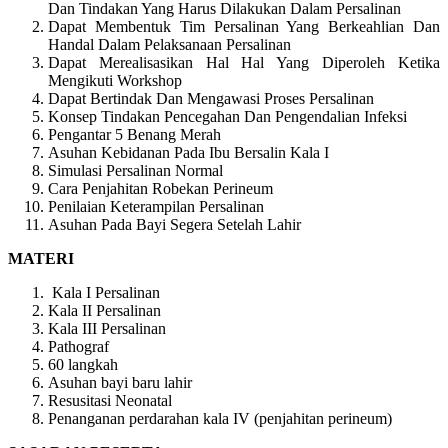
Dan Tindakan Yang Harus Dilakukan Dalam Persalinan
Dapat Membentuk Tim Persalinan Yang Berkeahlian Dan
Handal Dalam Pelaksanaan Persalinan
Dapat Merealisasikan Hal Hal Yang Diperoleh Ketika
Mengikuti Workshop
Dapat Bertindak Dan Mengawasi Proses Persalinan
Konsep Tindakan Pencegahan Dan Pengendalian Infeksi
Pengantar 5 Benang Merah
Asuhan Kebidanan Pada Ibu Bersalin Kala I
Simulasi Persalinan Normal
Cara Penjahitan Robekan Perineum
Penilaian Keterampilan Persalinan
Asuhan Pada Bayi Segera Setelah Lahir
MATERI
Kala I Persalinan
Kala II Persalinan
Kala III Persalinan
Pathograf
60 langkah
Asuhan bayi baru lahir
Resusitasi Neonatal
Penanganan perdarahan kala IV (penjahitan perineum)