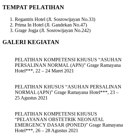
TEMPAT PELATIHAN
Regantris Hotel (Jl. Sosrowijayan No.33)
Prima In Hotel (Jl. Gandekan No.47)
Grage Jogja (Jl. Sosrowijayan No.242)
GALERI KEGIATAN
PELATIHAN KOMPETENSI KHUSUS “ASUHAN
PERSALINAN NORMAL (APN)” Grage Ramayana
Hotel***, 22 – 24 Maret 2021
PELATIHAN KHUSUS “ASUHAN PERSALINAN
NORMAL (APN)” Grage Ramayana Hotel***, 23 –
25 Agustus 2021
PELATIHAN KOMPETENSI KHUSUS
“PELAYANAN OBSTETRIK NEONATAL
EMERGENCY DASAR (PONED)” Grage Ramayana
Hotel***, 26 – 28 Agustus 2021