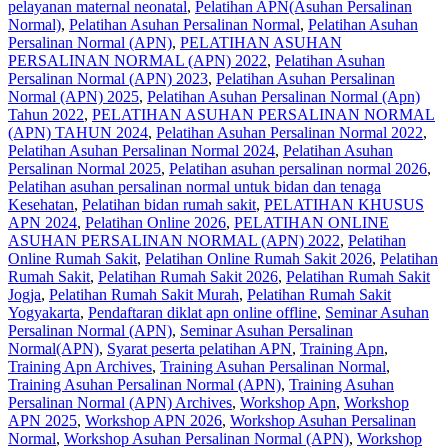
pelayanan maternal neonatal
,
Pelatihan APN(Asuhan Persalinan
Normal)
,
Pelatihan Asuhan Persalinan Normal
,
Pelatihan Asuhan
Persalinan Normal (APN)
,
PELATIHAN ASUHAN
PERSALINAN NORMAL (APN) 2022
,
Pelatihan Asuhan
Persalinan Normal (APN) 2023
,
Pelatihan Asuhan Persalinan
Normal (APN) 2025
,
Pelatihan Asuhan Persalinan Normal (Apn)
Tahun 2022
,
PELATIHAN ASUHAN PERSALINAN NORMAL
(APN) TAHUN 2024
,
Pelatihan Asuhan Persalinan Normal 2022
,
Pelatihan Asuhan Persalinan Normal 2024
,
Pelatihan Asuhan
Persalinan Normal 2025
,
Pelatihan asuhan persalinan normal 2026
,
Pelatihan asuhan persalinan normal untuk bidan dan tenaga
Kesehatan
,
Pelatihan bidan rumah sakit
,
PELATIHAN KHUSUS
APN 2024
,
Pelatihan Online 2026
,
PELATIHAN ONLINE
ASUHAN PERSALINAN NORMAL (APN) 2022
,
Pelatihan
Online Rumah Sakit
,
Pelatihan Online Rumah Sakit 2026
,
Pelatihan
Rumah Sakit‎
,
Pelatihan Rumah Sakit 2026
,
Pelatihan Rumah Sakit
Jogja
,
Pelatihan Rumah Sakit Murah
,
Pelatihan Rumah Sakit
Yogyakarta
,
Pendaftaran diklat apn online offline
,
Seminar Asuhan
Persalinan Normal (APN)
,
Seminar Asuhan Persalinan
Normal(APN)
,
Syarat peserta pelatihan APN
,
Training Apn
,
Training Apn Archives
,
Training Asuhan Persalinan Normal
,
Training Asuhan Persalinan Normal (APN)
,
Training Asuhan
Persalinan Normal (APN) Archives
,
Workshop Apn
,
Workshop
APN 2025
,
Workshop APN 2026
,
Workshop Asuhan Persalinan
Normal
,
Workshop Asuhan Persalinan Normal (APN)
,
Workshop