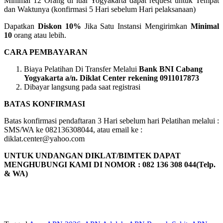
Minimal 12 Orang di luar Yogyakarta dapat request untuk Tempat
dan Waktunya (konfirmasi 5 Hari sebelum Hari pelaksanaan)
Dapatkan
Diskon 10%
Jika Satu Instansi Mengirimkan
Minimal
10
orang atau lebih.
CARA PEMBAYARAN
Biaya Pelatihan Di Transfer Melalui
Bank BNI Cabang
Yogyakarta a/n. Diklat Center rekening 0911017873
Dibayar langsung pada saat registrasi
BATAS KONFIRMASI
Batas konfirmasi pendaftaran 3 Hari sebelum hari Pelatihan melalui :
SMS/WA ke 082136308044, atau email ke :
diklat.center@yahoo.com
UNTUK UNDANGAN DIKLAT/BIMTEK DAPAT
MENGHUBUNGI KAMI DI NOMOR : 082 136 308 044(Telp.
& WA)