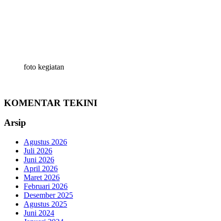
foto kegiatan
KOMENTAR TEKINI
Arsip
Agustus 2026
Juli 2026
Juni 2026
April 2026
Maret 2026
Februari 2026
Desember 2025
Agustus 2025
Juni 2024