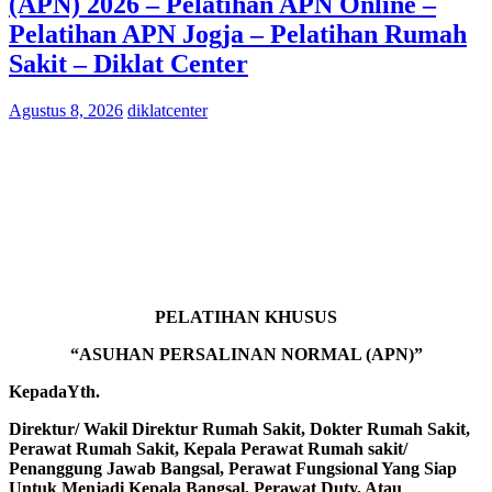
(APN) 2026 – Pelatihan APN Online –
Pelatihan APN Jogja – Pelatihan Rumah
Sakit – Diklat Center
Agustus 8, 2026
diklatcenter
PELATIHAN KHUSUS
“ASUHAN PERSALINAN NORMAL (APN)”
KepadaYth.
Direktur/ Wakil Direktur Rumah Sakit, Dokter Rumah Sakit,
Perawat Rumah Sakit, Kepala Perawat Rumah sakit/
Penanggung Jawab Bangsal, Perawat Fungsional Yang Siap
Untuk Menjadi Kepala Bangsal, Perawat Duty, Atau