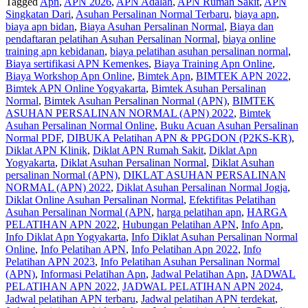
Tagged
Apn
,
APN 2026
,
APN Adalah
,
APN Rumah Sakit
,
APN
Singkatan Dari
,
Asuhan Persalinan Normal Terbaru
,
biaya apn
,
biaya apn bidan
,
Biaya Asuhan Persalinan Normal
,
Biaya dan
pendaftaran pelatihan Asuhan Persalinan Normal
,
biaya online
training apn kebidanan
,
biaya pelatihan asuhan persalinan normal
,
Biaya sertifikasi APN Kemenkes
,
Biaya Training Apn Online
,
Biaya Workshop Apn Online
,
Bimtek Apn
,
BIMTEK APN 2022
,
Bimtek APN Online Yogyakarta
,
Bimtek Asuhan Persalinan
Normal
,
Bimtek Asuhan Persalinan Normal (APN)
,
BIMTEK
ASUHAN PERSALINAN NORMAL (APN) 2022
,
Bimtek
Asuhan Persalinan Normal Online
,
Buku Acuan Asuhan Persalinan
Normal PDF
,
DIBUKA Pelatihan APN & PPGDON (P2KS-KR)
,
Diklat APN Klinik
,
Diklat APN Rumah Sakit
,
Diklat Apn
Yogyakarta
,
Diklat Asuhan Persalinan Normal
,
Diklat Asuhan
persalinan Normal (APN)
,
DIKLAT ASUHAN PERSALINAN
NORMAL (APN) 2022
,
Diklat Asuhan Persalinan Normal Jogja
,
Diklat Online Asuhan Persalinan Normal
,
Efektifitas Pelatihan
Asuhan Persalinan Normal (APN
,
harga pelatihan apn
,
HARGA
PELATIHAN APN 2022
,
Hubungan Pelatihan APN
,
Info Apn
,
Info Diklat Apn Yogyakarta
,
Info Diklat Asuhan Persalinan Normal
Online
,
Info Pelatihan APN
,
Info Pelatihan Apn 2022
,
Info
Pelatihan APN 2023
,
Info Pelatihan Asuhan Persalinan Normal
(APN)
,
Informasi Pelatihan Apn
,
Jadwal Pelatihan Apn
,
JADWAL
PELATIHAN APN 2022
,
JADWAL PELATIHAN APN 2024
,
Jadwal pelatihan APN terbaru
,
Jadwal pelatihan APN terdekat
,