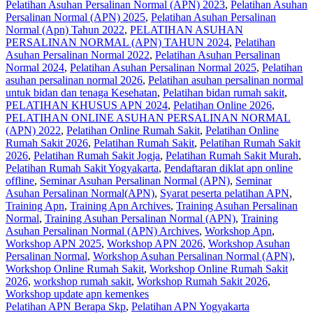
Pelatihan Asuhan Persalinan Normal (APN) 2023
,
Pelatihan Asuhan
Persalinan Normal (APN) 2025
,
Pelatihan Asuhan Persalinan
Normal (Apn) Tahun 2022
,
PELATIHAN ASUHAN
PERSALINAN NORMAL (APN) TAHUN 2024
,
Pelatihan
Asuhan Persalinan Normal 2022
,
Pelatihan Asuhan Persalinan
Normal 2024
,
Pelatihan Asuhan Persalinan Normal 2025
,
Pelatihan
asuhan persalinan normal 2026
,
Pelatihan asuhan persalinan normal
untuk bidan dan tenaga Kesehatan
,
Pelatihan bidan rumah sakit
,
PELATIHAN KHUSUS APN 2024
,
Pelatihan Online 2026
,
PELATIHAN ONLINE ASUHAN PERSALINAN NORMAL
(APN) 2022
,
Pelatihan Online Rumah Sakit
,
Pelatihan Online
Rumah Sakit 2026
,
Pelatihan Rumah Sakit‎
,
Pelatihan Rumah Sakit
2026
,
Pelatihan Rumah Sakit Jogja
,
Pelatihan Rumah Sakit Murah
,
Pelatihan Rumah Sakit Yogyakarta
,
Pendaftaran diklat apn online
offline
,
Seminar Asuhan Persalinan Normal (APN)
,
Seminar
Asuhan Persalinan Normal(APN)
,
Syarat peserta pelatihan APN
,
Training Apn
,
Training Apn Archives
,
Training Asuhan Persalinan
Normal
,
Training Asuhan Persalinan Normal (APN)
,
Training
Asuhan Persalinan Normal (APN) Archives
,
Workshop Apn
,
Workshop APN 2025
,
Workshop APN 2026
,
Workshop Asuhan
Persalinan Normal
,
Workshop Asuhan Persalinan Normal (APN)
,
Workshop Online Rumah Sakit
,
Workshop Online Rumah Sakit
2026
,
workshop rumah sakit
,
Workshop Rumah Sakit 2026
,
Workshop update apn kemenkes
Pelatihan APN Berapa Skp
,
Pelatihan APN Yogyakarta