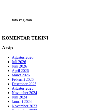
foto kegiatan
KOMENTAR TEKINI
Arsip
Agustus 2026
Juli 2026
Juni 2026
April 2026
Maret 2026
Februari 2026
Desember 2025
Agustus 2025
November 2024
Juni 2024
Januari 2024
November 2023