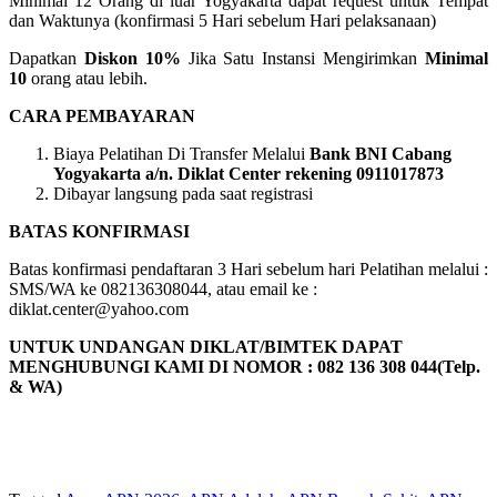
Minimal 12 Orang di luar Yogyakarta dapat request untuk Tempat
dan Waktunya (konfirmasi 5 Hari sebelum Hari pelaksanaan)
Dapatkan
Diskon 10%
Jika Satu Instansi Mengirimkan
Minimal
10
orang atau lebih.
CARA PEMBAYARAN
Biaya Pelatihan Di Transfer Melalui
Bank BNI Cabang
Yogyakarta a/n. Diklat Center rekening 0911017873
Dibayar langsung pada saat registrasi
BATAS KONFIRMASI
Batas konfirmasi pendaftaran 3 Hari sebelum hari Pelatihan melalui :
SMS/WA ke 082136308044, atau email ke :
diklat.center@yahoo.com
UNTUK UNDANGAN DIKLAT/BIMTEK DAPAT
MENGHUBUNGI KAMI DI NOMOR : 082 136 308 044(Telp.
& WA)