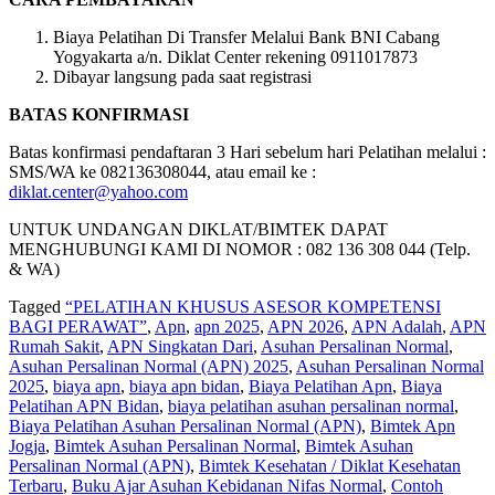
Biaya Pelatihan Di Transfer Melalui Bank BNI Cabang
Yogyakarta a/n. Diklat Center rekening 0911017873
Dibayar langsung pada saat registrasi
BATAS KONFIRMASI
Batas konfirmasi pendaftaran 3 Hari sebelum hari Pelatihan melalui :
SMS/WA ke 082136308044, atau email ke :
diklat.center@yahoo.com
UNTUK UNDANGAN DIKLAT/BIMTEK DAPAT
MENGHUBUNGI KAMI DI NOMOR : 082 136 308 044 (Telp.
& WA)
Tagged
“PELATIHAN KHUSUS ASESOR KOMPETENSI
BAGI PERAWAT”
,
Apn
,
apn 2025
,
APN 2026
,
APN Adalah
,
APN
Rumah Sakit
,
APN Singkatan Dari
,
Asuhan Persalinan Normal
,
Asuhan Persalinan Normal (APN) 2025
,
Asuhan Persalinan Normal
2025
,
biaya apn
,
biaya apn bidan
,
Biaya Pelatihan Apn
,
Biaya
Pelatihan APN Bidan
,
biaya pelatihan asuhan persalinan normal
,
Biaya Pelatihan Asuhan Persalinan Normal (APN)
,
Bimtek Apn
Jogja
,
Bimtek Asuhan Persalinan Normal
,
Bimtek Asuhan
Persalinan Normal (APN)
,
Bimtek Kesehatan / Diklat Kesehatan
Terbaru
,
Buku Ajar Asuhan Kebidanan Nifas Normal
,
Contoh