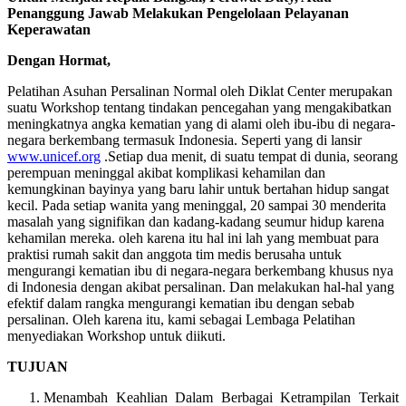
Penanggung Jawab Melakukan Pengelolaan Pelayanan
Keperawatan
Dengan Hormat,
Pelatihan Asuhan Persalinan Normal oleh Diklat Center merupakan
suatu Workshop tentang tindakan pencegahan yang mengakibatkan
meningkatnya angka kematian yang di alami oleh ibu-ibu di negara-
negara berkembang termasuk Indonesia. Seperti yang di lansir
www.unicef.org
.Setiap dua menit, di suatu tempat di dunia, seorang
perempuan meninggal akibat komplikasi kehamilan dan
kemungkinan bayinya yang baru lahir untuk bertahan hidup sangat
kecil. Pada setiap wanita yang meninggal, 20 sampai 30 menderita
masalah yang signifikan dan kadang-kadang seumur hidup karena
kehamilan mereka. oleh karena itu hal ini lah yang membuat para
praktisi rumah sakit dan anggota tim medis berusaha untuk
mengurangi kematian ibu di negara-negara berkembang khusus nya
di Indonesia dengan akibat persalinan. Dan melakukan hal-hal yang
efektif dalam rangka mengurangi kematian ibu dengan sebab
persalinan. Oleh karena itu, kami sebagai Lembaga Pelatihan
menyediakan Workshop untuk diikuti.
TUJUAN
Menambah Keahlian Dalam Berbagai Ketrampilan Terkait