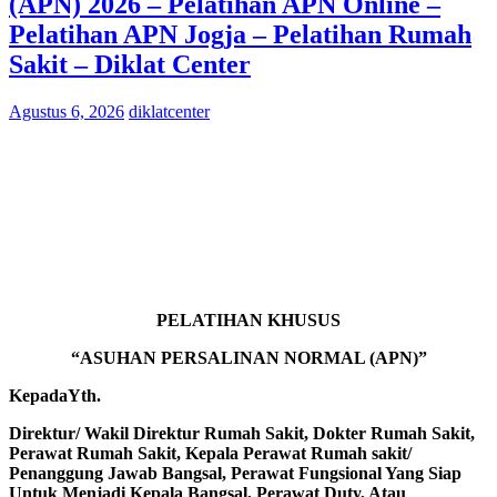
(APN) 2026 – Pelatihan APN Online –
Pelatihan APN Jogja – Pelatihan Rumah
Sakit – Diklat Center
Agustus 6, 2026
diklatcenter
PELATIHAN KHUSUS
“ASUHAN PERSALINAN NORMAL (APN)”
KepadaYth.
Direktur/ Wakil Direktur Rumah Sakit, Dokter Rumah Sakit,
Perawat Rumah Sakit, Kepala Perawat Rumah sakit/
Penanggung Jawab Bangsal, Perawat Fungsional Yang Siap
Untuk Menjadi Kepala Bangsal, Perawat Duty, Atau