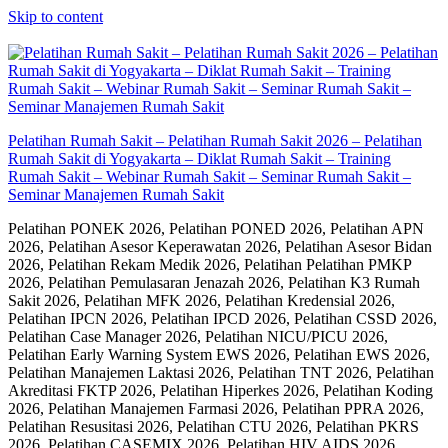
Skip to content
Pelatihan Rumah Sakit – Pelatihan Rumah Sakit 2026 – Pelatihan
Rumah Sakit di Yogyakarta – Diklat Rumah Sakit – Training
Rumah Sakit – Webinar Rumah Sakit – Seminar Rumah Sakit –
Seminar Manajemen Rumah Sakit
Pelatihan PONEK 2026, Pelatihan PONED 2026, Pelatihan APN
2026, Pelatihan Asesor Keperawatan 2026, Pelatihan Asesor Bidan
2026, Pelatihan Rekam Medik 2026, Pelatihan Pelatihan PMKP
2026, Pelatihan Pemulasaran Jenazah 2026, Pelatihan K3 Rumah
Sakit 2026, Pelatihan MFK 2026, Pelatihan Kredensial 2026,
Pelatihan IPCN 2026, Pelatihan IPCD 2026, Pelatihan CSSD 2026,
Pelatihan Case Manager 2026, Pelatihan NICU/PICU 2026,
Pelatihan Early Warning System EWS 2026, Pelatihan EWS 2026,
Pelatihan Manajemen Laktasi 2026, Pelatihan TNT 2026, Pelatihan
Akreditasi FKTP 2026, Pelatihan Hiperkes 2026, Pelatihan Koding
2026, Pelatihan Manajemen Farmasi 2026, Pelatihan PPRA 2026,
Pelatihan Resusitasi 2026, Pelatihan CTU 2026, Pelatihan PKRS
2026, Pelatihan CASEMIX 2026, Pelatihan HIV AIDS 2026