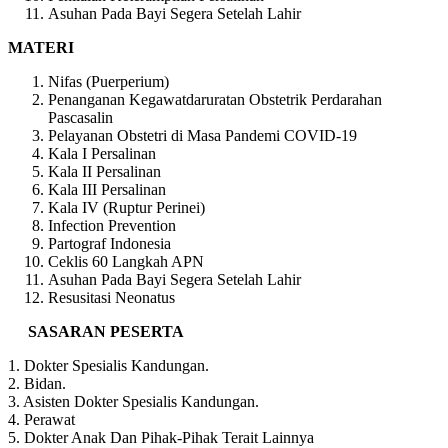
Asuhan Pada Bayi Segera Setelah Lahir
MATERI
Nifas (Puerperium)
Penanganan Kegawatdaruratan Obstetrik Perdarahan
Pascasalin
Pelayanan Obstetri di Masa Pandemi COVID-19
Kala I Persalinan
Kala II Persalinan
Kala III Persalinan
Kala IV (Ruptur Perinei)
Infection Prevention
Partograf Indonesia
Ceklis 60 Langkah APN
Asuhan Pada Bayi Segera Setelah Lahir
Resusitasi Neonatus
SASARAN PESERTA
1. Dokter Spesialis Kandungan.
2. Bidan.
3. Asisten Dokter Spesialis Kandungan.
4. Perawat
5. Dokter Anak Dan Pihak-Pihak Terait Lainnya