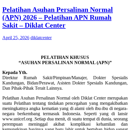
Pelatihan Asuhan Persalinan Normal
(APN) 2026 – Pelatihan APN Rumah
Sakit – Diklat Center
April 25, 2026
diklatcenter
PELATIHAN KHUSUS
“ASUHAN PERSALINAN NORMAL (APN)”
Kepada Yth.
Direktur Rumah Sakit/Pimpinan/Manajer, Dokter Spesialis
Kandungan, Bidan/Perawat, Asisten Dokter Spesialis Kandungan,
Dan Pihak-Pihak Terait Lainnya.
Pelatihan Asuhan Persalinan Normal oleh Diklat Center merupakan
suatu Pelatihan tentang tindakan pencegahan yang mengakibatkan
meningkatnya angka kematian yang di alami oleh ibu-ibu di negara-
negara berkembang termasuk Indonesia. Seperti yang di lansir
www.unicef.org .Setiap dua menit, di suatu tempat di dunia, seorang
perempuan meninggal akibat komplikasi kehamilan dan
kemungkinan bayinya yang baru lahir untuk bertahan hidup sangat