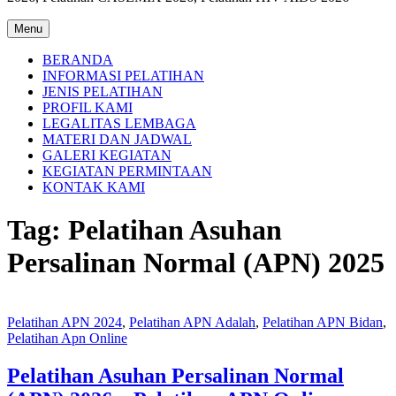
Menu
BERANDA
INFORMASI PELATIHAN
JENIS PELATIHAN
PROFIL KAMI
LEGALITAS LEMBAGA
MATERI DAN JADWAL
GALERI KEGIATAN
KEGIATAN PERMINTAAN
KONTAK KAMI
Tag:
Pelatihan Asuhan
Persalinan Normal (APN) 2025
Pelatihan APN 2024
,
Pelatihan APN Adalah
,
Pelatihan APN Bidan
,
Pelatihan Apn Online
Pelatihan Asuhan Persalinan Normal