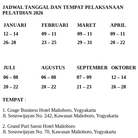
JADWAL TANGGAL DAN TEMPAT PELAKSANAAN
PELATIHAN 2026
JANUARI
FEBRUARI
MARET
APRIL
12 – 14
09 – 11
09 – 11
09 – 11
26- 28
23 – 25
29 – 31
20 – 22
JULI
AGUSTUS
SEPTEMBER
OKTOBER
06 – 08
06 – 08
07 – 09
12 – 14
20 – 22
20 – 22
21 – 23
26 – 28
TEMPAT
:
1. Grage Business Hotel Malioboro, Yogyakarta
Jl. Sosrowijayan No. 242, Kawasan Malioboro, Yogyakarta
2. Grand Puri Saron Hotel Malioboro
Jl. Sosrowijayan No. 70, Kawasan Malioboro, Yogyakarta