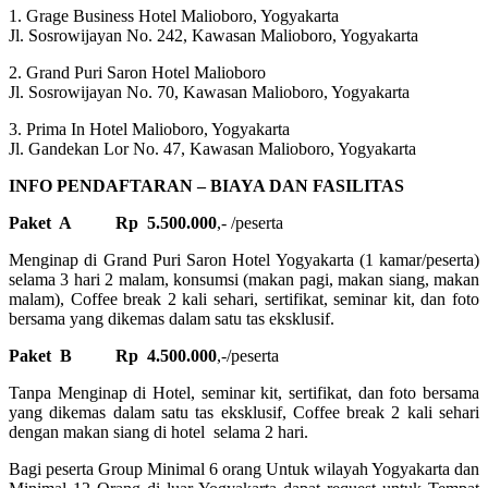
1. Grage Business Hotel Malioboro, Yogyakarta
Jl. Sosrowijayan No. 242, Kawasan Malioboro, Yogyakarta
2. Grand Puri Saron Hotel Malioboro
Jl. Sosrowijayan No. 70, Kawasan Malioboro, Yogyakarta
3. Prima In Hotel Malioboro, Yogyakarta
Jl. Gandekan Lor No. 47, Kawasan Malioboro, Yogyakarta
INFO PENDAFTARAN – BIAYA DAN FASILITAS
Paket A Rp 5.500.000
,- /peserta
Menginap di Grand Puri Saron Hotel Yogyakarta (1 kamar/peserta)
selama 3 hari 2 malam, konsumsi (makan pagi, makan siang, makan
malam), Coffee break 2 kali sehari, sertifikat, seminar kit, dan foto
bersama yang dikemas dalam satu tas eksklusif.
Paket B Rp 4.500.000
,-/peserta
Tanpa Menginap di Hotel, seminar kit, sertifikat, dan foto bersama
yang dikemas dalam satu tas eksklusif, Coffee break 2 kali sehari
dengan makan siang di hotel selama 2 hari.
Bagi peserta Group Minimal 6 orang Untuk wilayah Yogyakarta dan