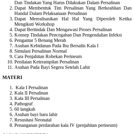
Dan Tindakan Yang Harus Dilakukan Dalam Persalinan
Dapat Membentuk Tim Persalinan Yang Berkeahlian Dan
Handal Dalam Pelaksanaan Persalinan
Dapat Merealisasikan Hal Hal Yang Diperoleh Ketika
Mengikuti Workshop
Dapat Bertindak Dan Mengawasi Proses Persalinan
Konsep Tindakan Pencegahan Dan Pengendalian Infeksi
Pengantar 5 Benang Merah
Asuhan Kebidanan Pada Ibu Bersalin Kala I
Simulasi Persalinan Normal
Cara Penjahitan Robekan Perineum
Penilaian Keterampilan Persalinan
Asuhan Pada Bayi Segera Setelah Lahir
MATERI
Kala I Persalinan
Kala II Persalinan
Kala III Persalinan
Pathograf
60 langkah
Asuhan bayi baru lahir
Resusitasi Neonatal
Penanganan perdarahan kala IV (penjahitan perineum)