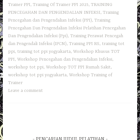
Trainer PPI
,
Training Of Trainer PPI 2025
,
TRAINING
PENCEGAHAN DAN PENGENDALIAN INFEKSI
,
Training
Pencegahan dan Pengendalian Infeksi (PPI)
,
Training
Pencegahan Dan Pengendalian Infeksi Pelatihan Pencegahan
Dan Pengendalian Infeksi (Ppi)
,
Training Perawat Pencegah
dan Pengendali Infeksi (IPCN)
,
Training PPI RS
,
training tot
ppi
,
training tot ppi yogyakarta
,
Workshop Khusus TOT
PPI
,
Workshop Pencegahan dan Pengendalian Infeksi
,
workshop tot ppi
,
Workshop TOT PPI Rumah Sakit
,
workshop tot ppi yogyakarta
,
Workshop Training of
Trainer
Leave a comment
PENCARIAN JUDUL PELATIHAN