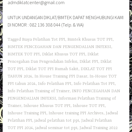
admdiklatcenter@gmail.com
UNTUK UNDANGAN DIKLAT/BIMTEK DAPAT MENGHUBUNGI KAMI
DI NOMOR : 082 136 308 044 (Telp. & WA)
Tagged
Biaya Pelatihan Tot PPI
,
Bimtek Khusus TOT PPI
,
BIMTEK PENCEGAHAN DAN PENGENDALIAN INFEKSI
,
BIMTEK TOT PPI
,
Diklat Khusus TOT PPI
,
Diklat
Pencegahan Dan Pengendalian Infeksi
,
Diklat PPI
,
Diklat
TOT PPI
,
Diklat TOT PPI Rumah Sakit
,
DIKLAT TOT PPI
TAHUN 2024
,
In House Training PPI Dasar
,
In-House TOT
PPI tahun 2024
,
Info Pelatihan PPI
,
Info Pelatihan Tot PPI
,
Info Pelatihan Training of Trainer
,
INFO PENCEGAHAN DAN
PENGENDALIAN INFEKSI
,
Informasi Pelatihan Training of
Trainer
,
Inhouse Khusus TOT PPI
,
Inhouse TOT PPI
,
Inhouse Training PPI
,
Inhouse training PPI Archives
,
Jadwal
Pelatihan PPI
,
jadwal pelatihan tot ppi
,
Jadwal Pelatihan
TOT PPI 2024
,
jadwal seminar tot ppi
,
Jadwal Training 2022