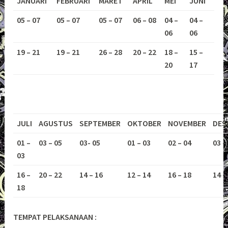
JANUARI
FEBRUARI
MARET
APRIL
MEI
JUNI
05 – 07
05 – 07
05 – 07
06 – 08
04 –
04 –
06
06
19 – 21
19 – 21
26 – 28
20 – 22
18 –
15 –
20
17
JULI
AGUSTUS
SEPTEMBER
OKTOBER
NOVEMBER
DES
01 –
03 – 05
03- 05
01 – 03
02 – 04
03 –
03
16 –
20 – 22
14 – 16
12 – 14
16 – 18
14 –
18
TEMPAT PELAKSANAAN :