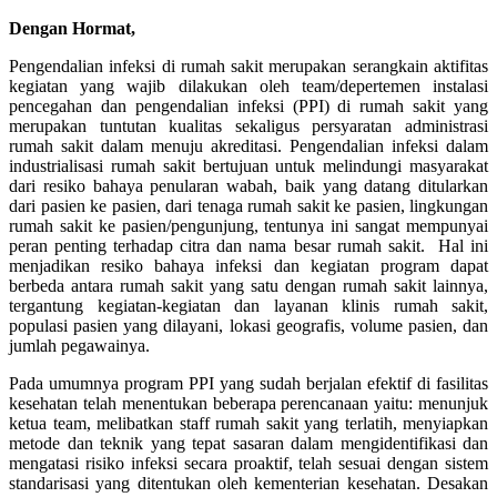
Dengan Hormat,
Pengendalian infeksi di rumah sakit merupakan serangkain aktifitas
kegiatan yang wajib dilakukan oleh team/depertemen instalasi
pencegahan dan pengendalian infeksi (PPI) di rumah sakit yang
merupakan tuntutan kualitas sekaligus persyaratan administrasi
rumah sakit dalam menuju akreditasi. Pengendalian infeksi dalam
industrialisasi rumah sakit bertujuan untuk melindungi masyarakat
dari resiko bahaya penularan wabah, baik yang datang ditularkan
dari pasien ke pasien, dari tenaga rumah sakit ke pasien, lingkungan
rumah sakit ke pasien/pengunjung, tentunya ini sangat mempunyai
peran penting terhadap citra dan nama besar rumah sakit. Hal ini
menjadikan resiko bahaya infeksi dan kegiatan program dapat
berbeda antara rumah sakit yang satu dengan rumah sakit lainnya,
tergantung kegiatan-kegiatan dan layanan klinis rumah sakit,
populasi pasien yang dilayani, lokasi geografis, volume pasien, dan
jumlah pegawainya.
Pada umumnya program PPI yang sudah berjalan efektif di fasilitas
kesehatan telah menentukan beberapa perencanaan yaitu: menunjuk
ketua team, melibatkan staff rumah sakit yang terlatih, menyiapkan
metode dan teknik yang tepat sasaran dalam mengidentifikasi dan
mengatasi risiko infeksi secara proaktif, telah sesuai dengan sistem
standarisasi yang ditentukan oleh kementerian kesehatan. Desakan