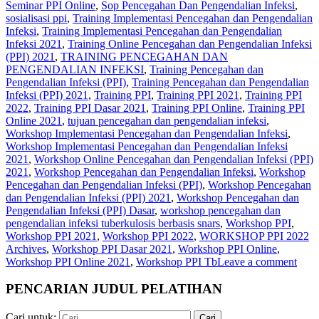
Seminar PPI Online
,
Sop Pencegahan Dan Pengendalian Infeksi
,
sosialisasi ppi
,
Training Implementasi Pencegahan dan Pengendalian
Infeksi
,
Training Implementasi Pencegahan dan Pengendalian
Infeksi 2021
,
Training Online Pencegahan dan Pengendalian Infeksi
(PPI) 2021
,
TRAINING PENCEGAHAN DAN
PENGENDALIAN INFEKSI
,
Training Pencegahan dan
Pengendalian Infeksi (PPI)
,
Training Pencegahan dan Pengendalian
Infeksi (PPI) 2021
,
Training PPI
,
Training PPI 2021
,
Training PPI
2022
,
Training PPI Dasar 2021
,
Training PPI Online
,
Training PPI
Online 2021
,
tujuan pencegahan dan pengendalian infeksi
,
Workshop Implementasi Pencegahan dan Pengendalian Infeksi
,
Workshop Implementasi Pencegahan dan Pengendalian Infeksi
2021
,
Workshop Online Pencegahan dan Pengendalian Infeksi (PPI)
2021
,
Workshop Pencegahan dan Pengendalian Infeksi
,
Workshop
Pencegahan dan Pengendalian Infeksi (PPI)
,
Workshop Pencegahan
dan Pengendalian Infeksi (PPI) 2021
,
Workshop Pencegahan dan
Pengendalian Infeksi (PPI) Dasar
,
workshop pencegahan dan
pengendalian infeksi tuberkulosis berbasis snars
,
Workshop PPI
,
Workshop PPI 2021
,
Workshop PPI 2022
,
WORKSHOP PPI 2022
Archives
,
Workshop PPI Dasar 2021
,
Workshop PPI Online
,
Workshop PPI Online 2021
,
Workshop PPI Tb
Leave a comment
PENCARIAN JUDUL PELATIHAN
Cari untuk: