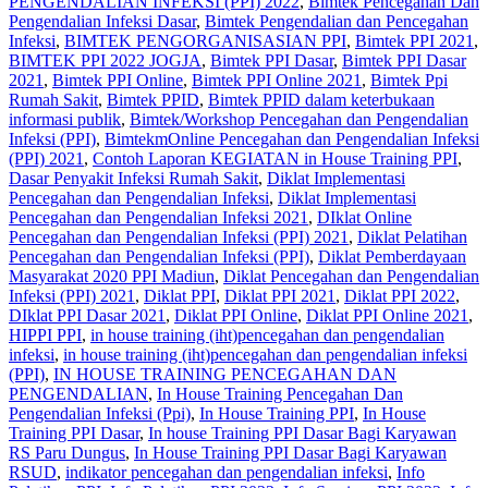
PENGENDALIAN INFEKSI (PPI) 2022
,
Bimtek Pencegahan Dan
Pengendalian Infeksi Dasar
,
Bimtek Pengendalian dan Pencegahan
Infeksi
,
BIMTEK PENGORGANISASIAN PPI
,
Bimtek PPI 2021
,
BIMTEK PPI 2022 JOGJA
,
Bimtek PPI Dasar
,
Bimtek PPI Dasar
2021
,
Bimtek PPI Online
,
Bimtek PPI Online 2021
,
Bimtek Ppi
Rumah Sakit
,
Bimtek PPID
,
Bimtek PPID dalam keterbukaan
informasi publik
,
Bimtek/Workshop Pencegahan dan Pengendalian
Infeksi (PPI)
,
BimtekmOnline Pencegahan dan Pengendalian Infeksi
(PPI) 2021
,
Contoh Laporan KEGIATAN in House Training PPI
,
Dasar Penyakit Infeksi Rumah Sakit
,
Diklat Implementasi
Pencegahan dan Pengendalian Infeksi
,
Diklat Implementasi
Pencegahan dan Pengendalian Infeksi 2021
,
DIklat Online
Pencegahan dan Pengendalian Infeksi (PPI) 2021
,
Diklat Pelatihan
Pencegahan dan Pengendalian Infeksi (PPI)
,
Diklat Pemberdayaan
Masyarakat 2020 PPI Madiun
,
Diklat Pencegahan dan Pengendalian
Infeksi (PPI) 2021
,
Diklat PPI
,
Diklat PPI 2021
,
Diklat PPI 2022
,
DIklat PPI Dasar 2021
,
Diklat PPI Online
,
Diklat PPI Online 2021
,
HIPPI PPI
,
in house training (iht)pencegahan dan pengendalian
infeksi
,
in house training (iht)pencegahan dan pengendalian infeksi
(PPI)
,
IN HOUSE TRAINING PENCEGAHAN DAN
PENGENDALIAN
,
In House Training Pencegahan Dan
Pengendalian Infeksi (Ppi)
,
In House Training PPI
,
In House
Training PPI Dasar
,
In house Training PPI Dasar Bagi Karyawan
RS Paru Dungus
,
In House Training PPI Dasar Bagi Karyawan
RSUD
,
indikator pencegahan dan pengendalian infeksi
,
Info