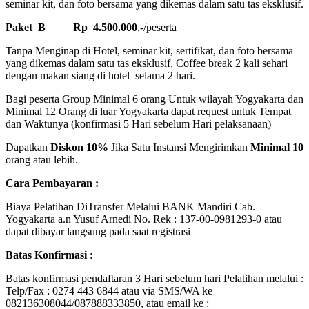
seminar kit, dan foto bersama yang dikemas dalam satu tas eksklusif.
Paket B
Rp 4.500.000
,-/peserta
Tanpa Menginap di Hotel, seminar kit, sertifikat, dan foto bersama
yang dikemas dalam satu tas eksklusif, Coffee break 2 kali sehari
dengan makan siang di hotel selama 2 hari.
Bagi peserta Group Minimal 6 orang Untuk wilayah Yogyakarta dan
Minimal 12 Orang di luar Yogyakarta dapat request untuk Tempat
dan Waktunya (konfirmasi 5 Hari sebelum Hari pelaksanaan)
Dapatkan
Diskon 10%
Jika Satu Instansi Mengirimkan
Minimal 10
orang atau lebih.
Cara Pembayaran :
Biaya Pelatihan DiTransfer Melalui BANK Mandiri Cab.
Yogyakarta a.n Yusuf Arnedi No. Rek : 137-00-0981293-0 atau
dapat dibayar langsung pada saat registrasi
Batas Konfirmasi
:
Batas konfirmasi pendaftaran 3 Hari sebelum hari Pelatihan melalui :
Telp/Fax : 0274 443 6844 atau via SMS/WA ke
082136308044/087888333850, atau email ke :