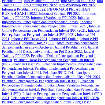
Pelatihan PPI
,
Info Pelatihan PPI 2022
,
Info Seminar PPI 2022
,
Info
Training PPI
,
Info Training PPI 2022
,
Info Workshop PPI 2022
,
Informasi Pelatihan PPI 2022
,
INFORMASI PELATIHAN
RUMAH SAKIT 2022
,
Informasi Seminar PPI 2022
,
Informasi
Training PPI 2022
,
Informasi Workshop PPI 2022
,
Inhouse
Implementasi Pencegahan dan Pengendalian Infeksi
,
Inhouse
Implementasi Pencegahan dan Pengendalian Infeksi 2021
,
Inhouse
Online Pencegahan dan Pengendalian Infeksi (PPI) 2021
,
Inhouse
Pencegahan dan Pengendalian Infeksi (PPI) 2021
,
Inhouse PPI
2021
,
Inhouse PPI Dasar 2021
,
Inhouse PPI Online
,
Inhouse PPI
Online 2021
,
Inhouse Training PPI
,
jadwal pelatihan pencegahan
dan pengendalian infeksi Archives
,
Jadwal Pelatihan PPI
,
Jadwal
Pelatihan PPI Dasar
,
Jadwal Pelatihan Ppi Dasar 2022
,
Jadwal
Training PPI 2022
,
Pelatihan ”Dokter Pencegah dan Pengendali
Infeksi
,
Pelatihan Dasar Pencegahan dan Pengendalian Infeksi
(PPI)
,
Pelatihan Dasar Ppi
,
Pelatihan Implementasi Pencegahan dan
Pengendalian Infeksi
,
Pelatihan Implementasi Pencegahan dan
Pengendalian Infeksi 2021
,
Pelatihan IPCD
,
Pelatihan Ipcn
,
Pelatihan Online Pencegahan dan Pengendalian Infeksi (PPI) 2021
,
Pelatihan Pencegahan & Pengendalian Infeksi (PPI)
,
Pelatihan
Pencegahan & Pengendalian Infeksi Dasar
,
Pelatihan Pencegahan
dan Pengendalian Infeksi
,
Pelatihan Pencegahan dan Pengendalian
Infeksi (PPI)
,
Pelatihan Pencegahan dan Pengendalian Infeksi (PPI)
2021
,
Pelatihan Pencegahan dan Pengendalian Infeksi (PPI) 2026
,
Pelatihan Pencegahan dan Pengendalian Infeksi (PPI) Dasar
,