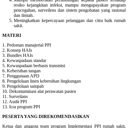
resiko kejangkitan infeksi, mampu mengupayakan program
pencegahan, surveilens dan sistem pengobatan yang rasional
dan ilmiah.
Meningkatkan kepercayaan pelanggan dan citra baik rumah
sakit.
MATERI
1. Pedoman manajerial PPI
2. Konsep HAIs
3. Bundles HAIs
4. Kewaspadaan standar
5. Kewaspadaan berbasis transmisi
6. Kebersihan tangan
7. Penggunaan APD
8. Pengelolaan linen kebersihan lingkungan
9. Pengelolaan sampah
10. Dekontaminasi alat perawatan pasien
11. Surveilans
12. Audit PPI
13. Icra program PPI
PESERTA YANG DIREKOMENDASIKAN
Ketua dan anggota team program Implementasi PPI rumah sakit,