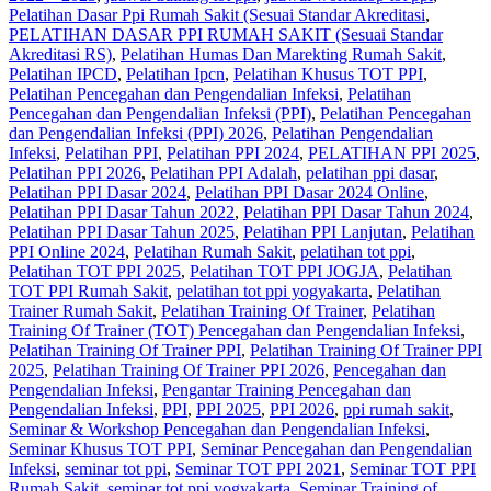
Pelatihan Dasar Ppi Rumah Sakit (Sesuai Standar Akreditasi
,
PELATIHAN DASAR PPI RUMAH SAKIT (Sesuai Standar
Akreditasi RS)
,
Pelatihan Humas Dan Marekting Rumah Sakit
,
Pelatihan IPCD
,
Pelatihan Ipcn
,
Pelatihan Khusus TOT PPI
,
Pelatihan Pencegahan dan Pengendalian Infeksi
,
Pelatihan
Pencegahan dan Pengendalian Infeksi (PPI)
,
Pelatihan Pencegahan
dan Pengendalian Infeksi (PPI) 2026
,
Pelatihan Pengendalian
Infeksi
,
Pelatihan PPI
,
Pelatihan PPI 2024
,
PELATIHAN PPI 2025
,
Pelatihan PPI 2026
,
Pelatihan PPI Adalah
,
pelatihan ppi dasar
,
Pelatihan PPI Dasar 2024
,
Pelatihan PPI Dasar 2024 Online
,
Pelatihan PPI Dasar Tahun 2022
,
Pelatihan PPI Dasar Tahun 2024
,
Pelatihan PPI Dasar Tahun 2025
,
Pelatihan PPI Lanjutan
,
Pelatihan
PPI Online 2024
,
Pelatihan Rumah Sakit
,
pelatihan tot ppi
,
Pelatihan TOT PPI 2025
,
Pelatihan TOT PPI JOGJA
,
Pelatihan
TOT PPI Rumah Sakit
,
pelatihan tot ppi yogyakarta
,
Pelatihan
Trainer Rumah Sakit
,
Pelatihan Training Of Trainer
,
Pelatihan
Training Of Trainer (TOT) Pencegahan dan Pengendalian Infeksi
,
Pelatihan Training Of Trainer PPI
,
Pelatihan Training Of Trainer PPI
2025
,
Pelatihan Training Of Trainer PPI 2026
,
Pencegahan dan
Pengendalian Infeksi
,
Pengantar Training Pencegahan dan
Pengendalian Infeksi‎
,
PPI
,
PPI 2025
,
PPI 2026
,
ppi rumah sakit
,
Seminar & Workshop Pencegahan dan Pengendalian Infeksi
,
Seminar Khusus TOT PPI
,
Seminar Pencegahan dan Pengendalian
Infeksi
,
seminar tot ppi
,
Seminar TOT PPI 2021
,
Seminar TOT PPI
Rumah Sakit
,
seminar tot ppi yogyakarta
,
Seminar Training of