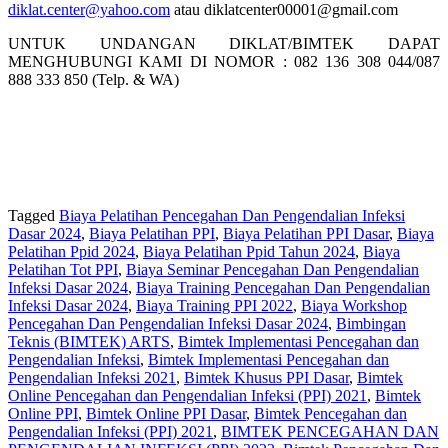
diklat.center@yahoo.com
atau diklatcenter00001@gmail.com
UNTUK UNDANGAN DIKLAT/BIMTEK DAPAT
MENGHUBUNGI KAMI DI NOMOR : 082 136 308 044/087
888 333 850 (Telp. & WA)
Tagged
Biaya Pelatihan Pencegahan Dan Pengendalian Infeksi
Dasar 2024
,
Biaya Pelatihan PPI
,
Biaya Pelatihan PPI Dasar
,
Biaya
Pelatihan Ppid 2024
,
Biaya Pelatihan Ppid Tahun 2024
,
Biaya
Pelatihan Tot PPI
,
Biaya Seminar Pencegahan Dan Pengendalian
Infeksi Dasar 2024
,
Biaya Training Pencegahan Dan Pengendalian
Infeksi Dasar 2024
,
Biaya Training PPI 2022
,
Biaya Workshop
Pencegahan Dan Pengendalian Infeksi Dasar 2024
,
Bimbingan
Teknis (BIMTEK) ARTS
,
Bimtek Implementasi Pencegahan dan
Pengendalian Infeksi
,
Bimtek Implementasi Pencegahan dan
Pengendalian Infeksi 2021
,
Bimtek Khusus PPI Dasar
,
Bimtek
Online Pencegahan dan Pengendalian Infeksi (PPI) 2021
,
Bimtek
Online PPI
,
Bimtek Online PPI Dasar
,
Bimtek Pencegahan dan
Pengendalian Infeksi (PPI) 2021
,
BIMTEK PENCEGAHAN DAN