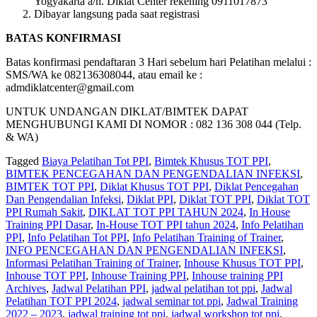
Yogyakarta a/n. Diklat Center rekening 0911017873
Dibayar langsung pada saat registrasi
BATAS KONFIRMASI
Batas konfirmasi pendaftaran 3 Hari sebelum hari Pelatihan melalui :
SMS/WA ke 082136308044, atau email ke :
admdiklatcenter@gmail.com
UNTUK UNDANGAN DIKLAT/BIMTEK DAPAT
MENGHUBUNGI KAMI DI NOMOR : 082 136 308 044 (Telp.
& WA)
Tagged
Biaya Pelatihan Tot PPI
,
Bimtek Khusus TOT PPI
,
BIMTEK PENCEGAHAN DAN PENGENDALIAN INFEKSI
,
BIMTEK TOT PPI
,
Diklat Khusus TOT PPI
,
Diklat Pencegahan
Dan Pengendalian Infeksi
,
Diklat PPI
,
Diklat TOT PPI
,
Diklat TOT
PPI Rumah Sakit
,
DIKLAT TOT PPI TAHUN 2024
,
In House
Training PPI Dasar
,
In-House TOT PPI tahun 2024
,
Info Pelatihan
PPI
,
Info Pelatihan Tot PPI
,
Info Pelatihan Training of Trainer
,
INFO PENCEGAHAN DAN PENGENDALIAN INFEKSI
,
Informasi Pelatihan Training of Trainer
,
Inhouse Khusus TOT PPI
,
Inhouse TOT PPI
,
Inhouse Training PPI
,
Inhouse training PPI
Archives
,
Jadwal Pelatihan PPI
,
jadwal pelatihan tot ppi
,
Jadwal
Pelatihan TOT PPI 2024
,
jadwal seminar tot ppi
,
Jadwal Training
2022 – 2023
,
jadwal training tot ppi
,
jadwal workshop tot ppi
,