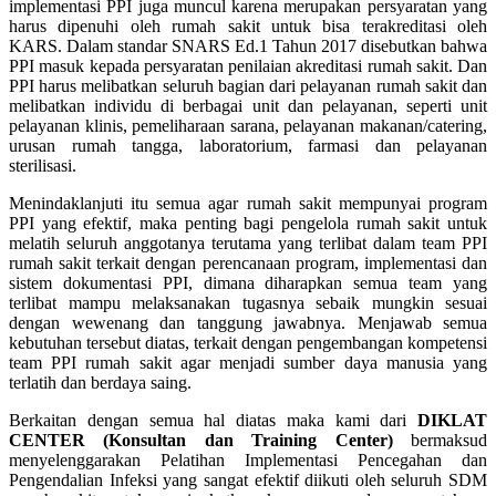
implementasi PPI juga muncul karena merupakan persyaratan yang
harus dipenuhi oleh rumah sakit untuk bisa terakreditasi oleh
KARS. Dalam standar SNARS Ed.1 Tahun 2017 disebutkan bahwa
PPI masuk kepada persyaratan penilaian akreditasi rumah sakit. Dan
PPI harus melibatkan seluruh bagian dari pelayanan rumah sakit dan
melibatkan individu di berbagai unit dan pelayanan, seperti unit
pelayanan klinis, pemeliharaan sarana, pelayanan makanan/catering,
urusan rumah tangga, laboratorium, farmasi dan pelayanan
sterilisasi.
Menindaklanjuti itu semua agar rumah sakit mempunyai program
PPI yang efektif, maka penting bagi pengelola rumah sakit untuk
melatih seluruh anggotanya terutama yang terlibat dalam team PPI
rumah sakit terkait dengan perencanaan program, implementasi dan
sistem dokumentasi PPI, dimana diharapkan semua team yang
terlibat mampu melaksanakan tugasnya sebaik mungkin sesuai
dengan wewenang dan tanggung jawabnya. Menjawab semua
kebutuhan tersebut diatas, terkait dengan pengembangan kompetensi
team PPI rumah sakit agar menjadi sumber daya manusia yang
terlatih dan berdaya saing.
Berkaitan dengan semua hal diatas maka kami dari
DIKLAT
CENTER (Konsultan dan Training Center)
bermaksud
menyelenggarakan Pelatihan Implementasi Pencegahan dan
Pengendalian Infeksi yang sangat efektif diikuti oleh seluruh SDM