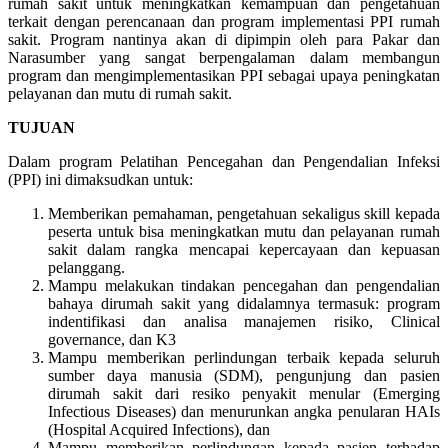
rumah sakit untuk meningkatkan kemampuan dan pengetahuan
terkait dengan perencanaan dan program implementasi PPI rumah
sakit. Program nantinya akan di dipimpin oleh para Pakar dan
Narasumber yang sangat berpengalaman dalam membangun
program dan mengimplementasikan PPI sebagai upaya peningkatan
pelayanan dan mutu di rumah sakit.
TUJUAN
Dalam program Pelatihan Pencegahan dan Pengendalian Infeksi
(PPI) ini dimaksudkan untuk:
Memberikan pemahaman, pengetahuan sekaligus skill kepada
peserta untuk bisa meningkatkan mutu dan pelayanan rumah
sakit dalam rangka mencapai kepercayaan dan kepuasan
pelanggang.
Mampu melakukan tindakan pencegahan dan pengendalian
bahaya dirumah sakit yang didalamnya termasuk: program
indentifikasi dan analisa manajemen risiko, Clinical
governance, dan K3
Mampu memberikan perlindungan terbaik kepada seluruh
sumber daya manusia (SDM), pengunjung dan pasien
dirumah sakit dari resiko penyakit menular (Emerging
Infectious Diseases) dan menurunkan angka penularan HAIs
(Hospital Acquired Infections), dan
Mampu memberikan perlindungan kepada pasien terhadap