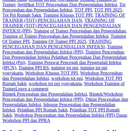
Trainer
,
Sertifikat TOT Pencegahan Dan Pengendalian Infeksi
,
Tot
Pencegahan dan Pengendalian Infeksi
,
TOT PPI
,
TOT PPI 2025
,
Tot Ppi Rumah Sakit
,
Training Khusus TOT PPI
,
TRAINING OF
TRAINER (TOT) PENCEGAHAN DAN
,
TRAINING OF
TRAINER (TOT) PENCEGAHAN DAN PENGENDALIAN
INFEKSI (PPI)
,
Training of Trainer Pencegahan dan Pengendalian
,
Training of Trainer Pencegahan dan Pengendalian Infeksi
,
Training
Of Trainer PPI
,
Training Of Trainer PPI 2025
,
TRAINING
PENCEGAHAN DAN PENGENDALIAN INFEKSI
,
Training
Pencegahan dan Pengendalian Infeksi (PPI)
,
Training Pencegahan
Dan Pengendalian Infeksi Pelatihan Pencegahan Dan Pengendalian
Infeksi (Ppi)
,
Training Perawat Pencegah dan Pengendali Infeksi
(IPCN)
,
Training PPI RS
,
training tot ppi
,
training tot ppi
yogyakarta
,
Workshop Khusus TOT PPI
,
Workshop Pencegahan
dan Pengendalian Infeksi
,
workshop tot ppi
,
Workshop TOT PPI
Rumah Sakit
,
workshop tot ppi yogyakarta
,
Workshop Training of
Trainer
Leave a comment
Bimtek Pencegahan dan Pengendalian Infeksi
,
Bimtek/Workshop
Pencegahan dan Pengendalian Infeksi (PPI)
,
Diklat Pencegahan dan
Pengendalian Infeksi
,
Inhouse Pencegahan dan Pengendalian
Infeksi
,
Pelatihan PPI Rumah Sakit
,
Pelatihan TOT PPI Rumah
Sakit
,
Workshop Pencegahan dan Pengendalian Infeksi (PPI) Dasar
,
Workshop PPI dan PPRA