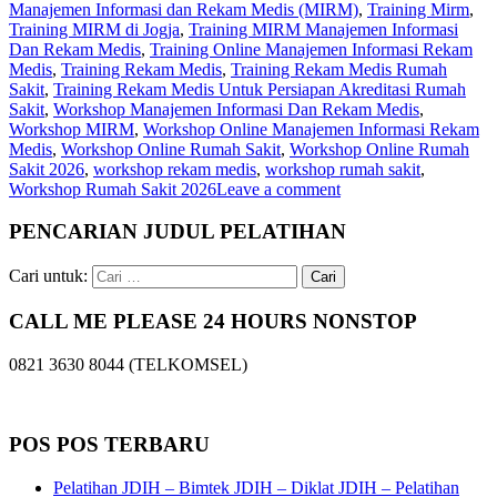
Manajemen Informasi dan Rekam Medis (MIRM)
,
Training Mirm
,
Training MIRM di Jogja
,
Training MIRM Manajemen Informasi
Dan Rekam Medis
,
Training Online Manajemen Informasi Rekam
Medis
,
Training Rekam Medis
,
Training Rekam Medis Rumah
Sakit
,
Training Rekam Medis Untuk Persiapan Akreditasi Rumah
Sakit
,
Workshop Manajemen Informasi Dan Rekam Medis
,
Workshop MIRM
,
Workshop Online Manajemen Informasi Rekam
Medis
,
Workshop Online Rumah Sakit
,
Workshop Online Rumah
Sakit 2026
,
workshop rekam medis
,
workshop rumah sakit
,
Workshop Rumah Sakit 2026
Leave a comment
PENCARIAN JUDUL PELATIHAN
Cari untuk:
CALL ME PLEASE 24 HOURS NONSTOP
0821 3630 8044 (TELKOMSEL)
POS POS TERBARU
Pelatihan JDIH – Bimtek JDIH – Diklat JDIH – Pelatihan