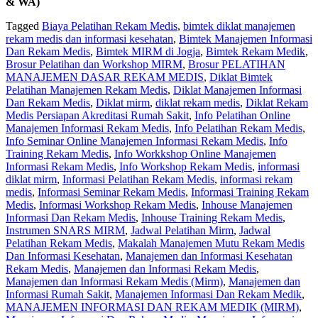
& WA)
Tagged
Biaya Pelatihan Rekam Medis
,
bimtek diklat manajemen
rekam medis dan informasi kesehatan
,
Bimtek Manajemen Informasi
Dan Rekam Medis
,
Bimtek MIRM di Jogja
,
Bimtek Rekam Medik
,
Brosur Pelatihan dan Workshop MIRM
,
Brosur PELATIHAN
MANAJEMEN DASAR REKAM MEDIS
,
Diklat Bimtek
Pelatihan Manajemen Rekam Medis
,
Diklat Manajemen Informasi
Dan Rekam Medis
,
Diklat mirm
,
diklat rekam medis
,
Diklat Rekam
Medis Persiapan Akreditasi Rumah Sakit
,
Info Pelatihan Online
Manajemen Informasi Rekam Medis
,
Info Pelatihan Rekam Medis
,
Info Seminar Online Manajemen Informasi Rekam Medis
,
Info
Training Rekam Medis
,
Info Workkshop Online Manajemen
Informasi Rekam Medis
,
Info Workshop Rekam Medis
,
informasi
diklat mirm
,
Informasi Pelatihan Rekam Medis
,
informasi rekam
medis
,
Informasi Seminar Rekam Medis
,
Informasi Training Rekam
Medis
,
Informasi Workshop Rekam Medis
,
Inhouse Manajemen
Informasi Dan Rekam Medis
,
Inhouse Training Rekam Medis
,
Instrumen SNARS MIRM
,
Jadwal Pelatihan Mirm
,
Jadwal
Pelatihan Rekam Medis
,
Makalah Manajemen Mutu Rekam Medis
Dan Informasi Kesehatan
,
Manajemen dan Informasi Kesehatan
Rekam Medis
,
Manajemen dan Informasi Rekam Medis
,
Manajemen dan Informasi Rekam Medis (Mirm)
,
Manajemen dan
Informasi Rumah Sakit
,
Manajemen Informasi Dan Rekam Medik
,
MANAJEMEN INFORMASI DAN REKAM MEDIK (MIRM)
,