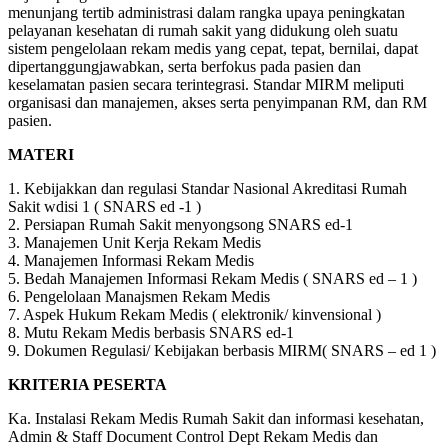
menunjang tertib administrasi dalam rangka upaya peningkatan
pelayanan kesehatan di rumah sakit yang didukung oleh suatu
sistem pengelolaan rekam medis yang cepat, tepat, bernilai, dapat
dipertanggungjawabkan, serta berfokus pada pasien dan
keselamatan pasien secara terintegrasi. Standar MIRM meliputi
organisasi dan manajemen, akses serta penyimpanan RM, dan RM
pasien.
MATERI
1. Kebijakkan dan regulasi Standar Nasional Akreditasi Rumah
Sakit wdisi 1 ( SNARS ed -1 )
2. Persiapan Rumah Sakit menyongsong SNARS ed-1
3. Manajemen Unit Kerja Rekam Medis
4. Manajemen Informasi Rekam Medis
5. Bedah Manajemen Informasi Rekam Medis ( SNARS ed – 1 )
6. Pengelolaan Manajsmen Rekam Medis
7. Aspek Hukum Rekam Medis ( elektronik/ kinvensional )
8. Mutu Rekam Medis berbasis SNARS ed-1
9. Dokumen Regulasi/ Kebijakan berbasis MIRM( SNARS – ed 1 )
KRITERIA PESERTA
Ka. Instalasi Rekam Medis Rumah Sakit dan informasi kesehatan,
Admin & Staff Document Control Dept Rekam Medis dan