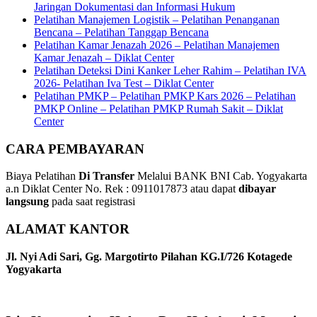
Jaringan Dokumentasi dan Informasi Hukum
Pelatihan Manajemen Logistik – Pelatihan Penanganan
Bencana – Pelatihan Tanggap Bencana
Pelatihan Kamar Jenazah 2026 – Pelatihan Manajemen
Kamar Jenazah – Diklat Center
Pelatihan Deteksi Dini Kanker Leher Rahim – Pelatihan IVA
2026- Pelatihan Iva Test – Diklat Center
Pelatihan PMKP – Pelatihan PMKP Kars 2026 – Pelatihan
PMKP Online – Pelatihan PMKP Rumah Sakit – Diklat
Center
CARA PEMBAYARAN
Biaya Pelatihan
Di Transfer
Melalui BANK BNI Cab. Yogyakarta
a.n Diklat Center No. Rek : 0911017873 atau dapat
dibayar
langsung
pada saat registrasi
ALAMAT KANTOR
Jl. Nyi Adi Sari, Gg. Margotirto Pilahan KG.I/726 Kotagede
Yogyakarta