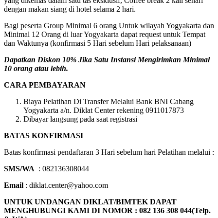
yang dikemas dalam satu tas eksklusif, Coffee break 2 kali sehari
dengan makan siang di hotel selama 2 hari.
Bagi peserta Group Minimal 6 orang Untuk wilayah Yogyakarta dan
Minimal 12 Orang di luar Yogyakarta dapat request untuk Tempat
dan Waktunya (konfirmasi 5 Hari sebelum Hari pelaksanaan)
Dapatkan Diskon 10% Jika Satu Instansi Mengirimkan Minimal
10 orang atau lebih.
CARA PEMBAYARAN
Biaya Pelatihan Di Transfer Melalui Bank BNI Cabang
Yogyakarta a/n. Diklat Center rekening 0911017873
Dibayar langsung pada saat registrasi
BATAS KONFIRMASI
Batas konfirmasi pendaftaran 3 Hari sebelum hari Pelatihan melalui :
SMS/WA
: 082136308044
Email
: diklat.center@yahoo.com
UNTUK UNDANGAN DIKLAT/BIMTEK DAPAT
MENGHUBUNGI KAMI DI NOMOR : 082 136 308 044(Telp.