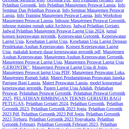
Pelatihan Gerontik
,
Info Pelatihan Manajemen Perawat Lansia
,
Info
Seminar Dan Pelatihan Perawat
,
Info Seminar Manajemen Perawat
Lansia
,
Info Training Manajemen Perawat Lansia
,
Info Workshop
Manajemen Perawat Lansia
,
Inhouse Manajemen Perawat Gerontik
,
inhouse training rumah sakit Archives
,
Jadwal Pelatihan Geriatri
,
Jadwal Pelatihan Manajemen Perawat Lanjut Usia 2024
,
jurnal
konsep keperawatan gerontik
,
Keperawatan Gerontik
,
Keperawatan
Lanjut Usia
,
Kesehatan Lanjut Usia
,
Kesehatan Usia Lanjut Dengan
Pendekatan Asuhan Keperawatan
,
Konsep Keperawatan Lanjut
Usia
,
makalah konsep dasar keperawatan gerontik pdf
,
Manajemen
Asuhan Keperawatan
,
Manajemen Asuhan Keperawatan Gerontik
,
Manajemen Perawat Lanjut Usia
,
Manajemen Perawat Lanjut Usia
/GERONTIK"
,
Manajemen Perawat Lanjut Usia di Jogja
,
Manajemen Perawat lanjut Usia PDF
,
Manajemen Perawatan Luka
,
Manajemen Rumah Sakit
,
Materi Pendampingan Perawatan Jangka
Panjang Bagi Lansia
,
Materi Perawatan Lansia
,
model konseptual
keperawatan gerontik
,
Pasien Lanjut Usia Adalah
,
Pelatiahan
Perawat
,
Pelatiahan Perawat Gerontik
,
Pelatiahan Perawat Gerontik
2025
,
PELATIHAN BIMBINGAN TEKNIS GERIATRI BAGI
PETUGAS
,
Pelatihan Geriatri 2024
,
Pelatihan Gerontik
,
Pelatihan
Gerontik 2023
,
Pelatihan Gerontik 2023 Jogja
,
Pelatihan Gerontik
2023 Pdf
,
Pelatihan Gerontik 2023 Pdf Jogja
,
Pelatihan Gerontik
2023 Terbaru
,
Pelatihan Gerontik 2023 Yogyakarta
,
Pelatihan
Gerontik Februari
,
Pelatihan Gerontik Februari 2023
,
Pelatihan