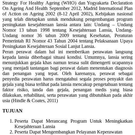
Strategy For Healthy Ageing (WHO) dan Yogyakarta Declaration
On Ageing And Health September 2012, Madrid International Plan
of Action on Ageing 2002 (8-12 April 2002), Kebijakan nasional
yang telah ditetapkan untuk mendukung pengembangan program
peningkatan kesejahteraan lansia antara lain: Undang – Undang
Nomor 13 tahun 1998 tentang Kesejahteraan Lansia, Undang-
Undang nomor 36 tahun 2009 tentang Kesehatan, Peraturan
Pemerintah RI Nomor 43 Tahun 2004 tentang Pelaksanaan Upaya
Peningkatan Kesejahteraan Sosial Lanjut Lansia.
Peran perawat dalam hal ini memberikan perawatan langsung
kepada lansia diberbagai situasi kondisi. Umumnya, lansia sering
menunjukkan gejala khas namun terasa sulit dimengerti ucapannya
yang menjadi tantangan bagi perawat dalam menentukan diagnosis
dan penangan yang tepat. Oleh karenanya, perawat sebagai
penyedia perawatan harus mengatahui segala proses penyakit dan
gejala yang biasa terlihat pada lansia mencakup pengetahuan tentang
faktor risiko, tanda dan gejala, penangan medis yang biasa
dilakukan, rehabilitasi, serta perawatan yang dibutuhkan pada akhir
usia (Hindle & Coates, 2011)
TUJUAN
Peserta Dapat Merancang Program Untuk Meningkatkan
Kesejahteraan Lansia
Peserta Dapat Mengembangkan Pelayanan Keperawatan