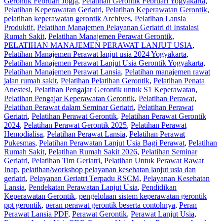
Gerontik Februari Jogja
,
Pelatihan Gerontik Februari Yogyakarta
,
Pelatihan Keperawatan Geriatri
,
Pelatihan Keperawatan Gerontik
,
pelatihan keperawatan gerontik Archives
,
Pelatihan Lansia
Produktif
,
Pelatihan Manajemen Pelayanan Geriatri di Instalasi
Rumah Sakit
,
Pelatihan Manajemen Perawat Gerontik
,
PELATIHAN MANAJEMEN PERAWAT LANJUT USIA
,
Pelatihan Manajemen Perawat lanjut usia 2024 Yogyakarta
,
Pelatihan Manajemen Perawat Lanjut Usia Gerontik Yogyakarta
,
Pelatihan Manajemen Perawat Lansia
,
Pelatihan manajemen rawat
jalan rumah sakit
,
Pelatihan Pelatihan Gerontik
,
Pelatihan Penata
Anestesi
,
Pelatihan Pengajar Gerontik untuk S1 Keperawatan
,
Pelatihan Pengajar Keperawatan Gerontik
,
Pelatihan Perawat
,
Pelatihan Perawat dalam Seminar Geriatri
,
Pelatihan Perawat
Geriatri
,
Pelatihan Perawat Gerontik
,
Pelatihan Perawat Gerontik
2024
,
Pelatihan Perawat Gerontik 2025
,
Pelatihan Perawat
Hemodialisa
,
Pelatihan Perawat Lansia
,
Pelatihan Perawat
Pukesmas
,
Pelatihan Perawatan Lanjut Usia Bagi Perawat
,
Pelatihan
Rumah Sakit
,
Pelatihan Rumah Sakit 2026
,
Pelatihan Seminar
Geriatri
,
Pelatihan Tim Geriatri
,
Pelatihan Untuk Perawat Rawat
Inap
,
pelatihan/workshop pelayanan kesehatan lanjut usia dan
geriatri
,
Pelayanan Geriatri Terpadu RSCM
,
Pelayanan Kesehatan
Lansia
,
Pendekatan Perawatan Lanjut Usia
,
Pendidikan
Keperawatan Gerontik
,
pengelolaan sistem keperawatan gerontik
ppt gerontik
,
peran perawat gerontik beserta contohnya
,
Peran
Perawat Lansia PDF
,
Perawat Gerontik
,
Perawat Lanjut Usia
,