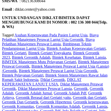
SMS/WA
: 082136308044
Email
: diklat.center@yahoo.com
UNTUK UNDANGAN DIKLAT/BIMTEK DAPAT
MENGHUBUNGI KAMI DI NOMOR : 082 136 308 044(Telp.
& WA)
Tagged
Asuhan Keperawatan Pada Pasien Lanjut Usia
,
Biaya
Pelatihan Manajemen Perawat Lanjut Usia Gerontik
,
Biaya
Pelatihan Manajemen Perawat Lansia
,
Bimbingan Teknis
Pendampingan Lanjut Usia
,
Bimtek Asuhan Keperawatan Geriatri
,
Bimtek Geriatri
,
Bimtek Geriatri Yogyakarta
,
Bimtek Gerontik
2023
,
Bimtek Gerontik Adalah
,
Bimtek Kesehatan
,
Bimtek Lansia
,
BIMTEK Manajemen Mutu Pelayanan Geriatri
,
Bimtek Manajemen
Perawat Gerontik
,
Bimtek Manajemen Perawat Lanjut Usia (Lansia)
/Gerontik
,
Bimtek Manajemen Perawat Lanjut Usia Gerontik
,
Bimtek Pelayanan Geriatri
,
Bimtek Sistem Manajemen Rawat Jalan
Rumah Sakit Indonesia
,
Diklat Gerontik
,
DIKLAT
KEPERAWATAN LANJUT USIA
,
Diklat Manajemen Perawat
Gerontik
,
Diklat Manajemen Perawat Lansia
,
Gerontik
,
Gerontik
Adalah
,
Gerontik Adalah Jurnal
,
Gerontik Adalah Pdf
,
Gerontik
Artinya
,
Gerontik Berasal dari Geriatri yaitu
,
Gerontik dan Geriatri
,
Gerontik Dan Geriatrik
,
Gerontik Hipertensi
,
Gerontik keperawatan
,
Gerontik Komunitas
,
Gerontik Komunitas Adalah
,
Gerontik Lansia
,
Gerontik Menurut who
,
Gerontik Pdf
,
Info Pelatihan Geriatri
,
Info