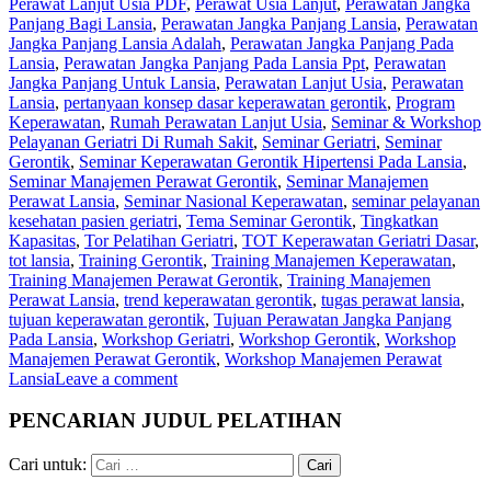
Perawat Lanjut Usia PDF
,
Perawat Usia Lanjut
,
Perawatan Jangka
Panjang Bagi Lansia
,
Perawatan Jangka Panjang Lansia
,
Perawatan
Jangka Panjang Lansia Adalah
,
Perawatan Jangka Panjang Pada
Lansia
,
Perawatan Jangka Panjang Pada Lansia Ppt
,
Perawatan
Jangka Panjang Untuk Lansia
,
Perawatan Lanjut Usia
,
Perawatan
Lansia
,
pertanyaan konsep dasar keperawatan gerontik
,
Program
Keperawatan
,
Rumah Perawatan Lanjut Usia
,
Seminar & Workshop
Pelayanan Geriatri Di Rumah Sakit
,
Seminar Geriatri
,
Seminar
Gerontik
,
Seminar Keperawatan Gerontik Hipertensi Pada Lansia
,
Seminar Manajemen Perawat Gerontik
,
Seminar Manajemen
Perawat Lansia
,
Seminar Nasional Keperawatan
,
seminar pelayanan
kesehatan pasien geriatri
,
Tema Seminar Gerontik
,
Tingkatkan
Kapasitas
,
Tor Pelatihan Geriatri
,
TOT Keperawatan Geriatri Dasar
,
tot lansia
,
Training Gerontik
,
Training Manajemen Keperawatan
,
Training Manajemen Perawat Gerontik
,
Training Manajemen
Perawat Lansia
,
trend keperawatan gerontik
,
tugas perawat lansia
,
tujuan keperawatan gerontik
,
Tujuan Perawatan Jangka Panjang
Pada Lansia
,
Workshop Geriatri
,
Workshop Gerontik
,
Workshop
Manajemen Perawat Gerontik
,
Workshop Manajemen Perawat
Lansia
Leave a comment
PENCARIAN JUDUL PELATIHAN
Cari untuk: