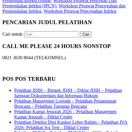
Pengendali Infeksi Online
,
Workshop Perawat Pencegah Dan
Pengendalian Infeksi (IPCN)
,
Workshop Perawat Pencegahan dan
Pengendalian Infeksi
,
Workshop Perawat Pencegahan Infeksi
PENCARIAN JUDUL PELATIHAN
Cari untuk:
CALL ME PLEASE 24 HOURS NONSTOP
0821 3630 8044 (TELKOMSEL)
POS POS TERBARU
Pelatihan JDIH – Bimtek JDIH – Diklat JDIH – Pelatihan
Jaringan Dokumentasi dan Informasi Hukum
Pelatihan Manajemen Logistik – Pelatihan Penanganan
Bencana – Pelatihan Tanggap Bencana
Pelatihan Kamar Jenazah 2026 – Pelatihan Manajemen
Kamar Jenazah – Diklat Center
Pelatihan Deteksi Dini Kanker Leher Rahim – Pelatihan IVA
2026- Pelatihan Iva Test – Diklat Center