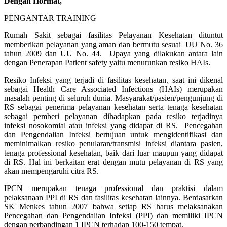
Dengan Hormat,
PENGANTAR TRAINING
Rumah Sakit sebagai fasilitas Pelayanan Kesehatan dituntut
memberikan pelayanan yang aman dan bermutu sesuai UU No. 36
tahun 2009 dan UU No. 44. Upaya yang dilakukan antara lain
dengan Penerapan Patient safety yaitu menurunkan resiko HAIs.
Resiko Infeksi yang terjadi di fasilitas kesehatan¸ saat ini dikenal
sebagai Health Care Associated Infections (HAIs) merupakan
masalah penting di seluruh dunia. Masyarakat/pasien/pengunjung di
RS sebagai penerima pelayanan kesehatan serta tenaga kesehatan
sebagai pemberi pelayanan dihadapkan pada resiko terjadinya
infeksi nosokomial atau infeksi yang didapat di RS. Pencegahan
dan Pengendalian Infeksi bertujuan untuk mengidentifikasi dan
meminimalkan resiko penularan/transmisi infeksi diantara pasien,
tenaga professional kesehatan, baik dari luar maupun yang didapat
di RS. Hal ini berkaitan erat dengan mutu pelayanan di RS yang
akan mempengaruhi citra RS.
IPCN merupakan tenaga professional dan praktisi dalam
pelaksanaan PPI di RS dan fasilitas kesehatan lainnya. Berdasarkan
SK Menkes tahun 2007 bahwa setiap RS harus melaksanakan
Pencegahan dan Pengendalian Infeksi (PPI) dan memiliki IPCN
dengan perbandingan 1 IPCN terhadap 100-150 tempat.