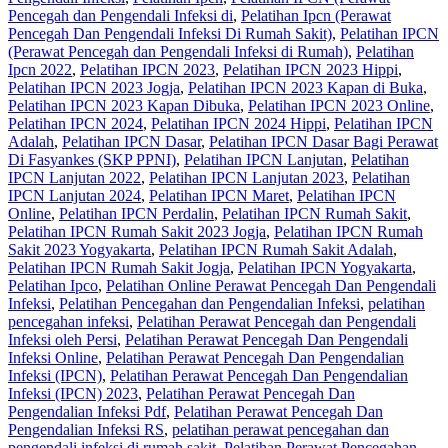
Pencegah dan Pengendali Infeksi di
,
Pelatihan Ipcn (Perawat
Pencegah Dan Pengendali Infeksi Di Rumah Sakit)
,
Pelatihan IPCN
(Perawat Pencegah dan Pengendali Infeksi di Rumah)
,
Pelatihan
Ipcn 2022
,
Pelatihan IPCN 2023
,
Pelatihan IPCN 2023 Hippi
,
Pelatihan IPCN 2023 Jogja
,
Pelatihan IPCN 2023 Kapan di Buka
,
Pelatihan IPCN 2023 Kapan Dibuka
,
Pelatihan IPCN 2023 Online
,
Pelatihan IPCN 2024
,
Pelatihan IPCN 2024 Hippi
,
Pelatihan IPCN
Adalah
,
Pelatihan IPCN Dasar
,
Pelatihan IPCN Dasar Bagi Perawat
Di Fasyankes (SKP PPNI)
,
Pelatihan IPCN Lanjutan
,
Pelatihan
IPCN Lanjutan 2022
,
Pelatihan IPCN Lanjutan 2023
,
Pelatihan
IPCN Lanjutan 2024
,
Pelatihan IPCN Maret
,
Pelatihan IPCN
Online
,
Pelatihan IPCN Perdalin
,
Pelatihan IPCN Rumah Sakit
,
Pelatihan IPCN Rumah Sakit 2023 Jogja
,
Pelatihan IPCN Rumah
Sakit 2023 Yogyakarta
,
Pelatihan IPCN Rumah Sakit Adalah
,
Pelatihan IPCN Rumah Sakit Jogja
,
Pelatihan IPCN Yogyakarta
,
Pelatihan Ipco
,
Pelatihan Online Perawat Pencegah Dan Pengendali
Infeksi
,
Pelatihan Pencegahan dan Pengendalian Infeksi
,
pelatihan
pencegahan infeksi
,
Pelatihan Perawat Pencegah dan Pengendali
Infeksi oleh Persi
,
Pelatihan Perawat Pencegah Dan Pengendali
Infeksi Online
,
Pelatihan Perawat Pencegah Dan Pengendalian
Infeksi (IPCN)
,
Pelatihan Perawat Pencegah Dan Pengendalian
Infeksi (IPCN) 2023
,
Pelatihan Perawat Pencegah Dan
Pengendalian Infeksi Pdf
,
Pelatihan Perawat Pencegah Dan
Pengendalian Infeksi RS
,
pelatihan perawat pencegahan dan
pengendali infeksi di rumah sakit
,
Pelatihan Perawat Pencegahan