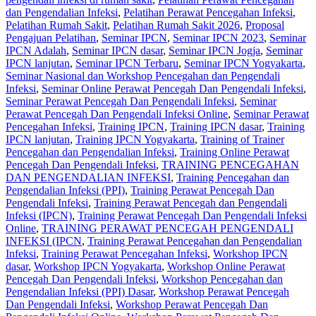
dan Pengendalian Infeksi
,
Pelatihan Perawat Pencegahan Infeksi
,
Pelatihan Rumah Sakit
,
Pelatihan Rumah Sakit 2026
,
Proposal
Pengajuan Pelatihan
,
Seminar IPCN
,
Seminar IPCN 2023
,
Seminar
IPCN Adalah
,
Seminar IPCN dasar
,
Seminar IPCN Jogja
,
Seminar
IPCN lanjutan
,
Seminar IPCN Terbaru
,
Seminar IPCN Yogyakarta
,
Seminar Nasional dan Workshop Pencegahan dan Pengendali
Infeksi
,
Seminar Online Perawat Pencegah Dan Pengendali Infeksi
,
Seminar Perawat Pencegah Dan Pengendali Infeksi
,
Seminar
Perawat Pencegah Dan Pengendali Infeksi Online
,
Seminar Perawat
Pencegahan Infeksi
,
Training IPCN
,
Training IPCN dasar
,
Training
IPCN lanjutan
,
Training IPCN Yogyakarta
,
Training of Trainer
Pencegahan dan Pengendalian Infeksi
,
Training Online Perawat
Pencegah Dan Pengendali Infeksi
,
TRAINING PENCEGAHAN
DAN PENGENDALIAN INFEKSI
,
Training Pencegahan dan
Pengendalian Infeksi (PPI)
,
Training Perawat Pencegah Dan
Pengendali Infeksi
,
Training Perawat Pencegah dan Pengendali
Infeksi (IPCN)
,
Training Perawat Pencegah Dan Pengendali Infeksi
Online
,
TRAINING PERAWAT PENCEGAH PENGENDALI
INFEKSI (IPCN
,
Training Perawat Pencegahan dan Pengendalian
Infeksi
,
Training Perawat Pencegahan Infeksi
,
Workshop IPCN
dasar
,
Workshop IPCN Yogyakarta
,
Workshop Online Perawat
Pencegah Dan Pengendali Infeksi
,
Workshop Pencegahan dan
Pengendalian Infeksi (PPI) Dasar
,
Workshop Perawat Pencegah
Dan Pengendali Infeksi
,
Workshop Perawat Pencegah Dan