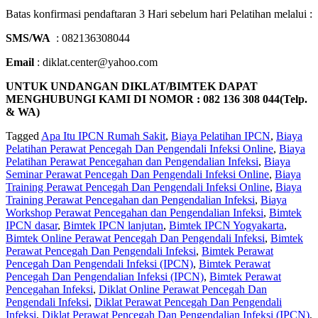
Batas konfirmasi pendaftaran 3 Hari sebelum hari Pelatihan melalui :
SMS/WA
: 082136308044
Email
: diklat.center@yahoo.com
UNTUK UNDANGAN DIKLAT/BIMTEK DAPAT
MENGHUBUNGI KAMI DI NOMOR : 082 136 308 044(Telp.
& WA)
Tagged
Apa Itu IPCN Rumah Sakit
,
Biaya Pelatihan IPCN
,
Biaya
Pelatihan Perawat Pencegah Dan Pengendali Infeksi Online
,
Biaya
Pelatihan Perawat Pencegahan dan Pengendalian Infeksi
,
Biaya
Seminar Perawat Pencegah Dan Pengendali Infeksi Online
,
Biaya
Training Perawat Pencegah Dan Pengendali Infeksi Online
,
Biaya
Training Perawat Pencegahan dan Pengendalian Infeksi
,
Biaya
Workshop Perawat Pencegahan dan Pengendalian Infeksi
,
Bimtek
IPCN dasar
,
Bimtek IPCN lanjutan
,
Bimtek IPCN Yogyakarta
,
Bimtek Online Perawat Pencegah Dan Pengendali Infeksi
,
Bimtek
Perawat Pencegah Dan Pengendali Infeksi
,
Bimtek Perawat
Pencegah Dan Pengendali Infeksi (IPCN)
,
Bimtek Perawat
Pencegah Dan Pengendalian Infeksi (IPCN)
,
Bimtek Perawat
Pencegahan Infeksi
,
Diklat Online Perawat Pencegah Dan
Pengendali Infeksi
,
Diklat Perawat Pencegah Dan Pengendali
Infeksi
,
Diklat Perawat Pencegah Dan Pengendalian Infeksi (IPCN)
,