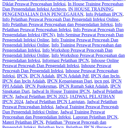
Diklat Perawat Pencegahan Infeksi
,
In House Training Pencegahan
Dan Pengendalian Infeksi Archives
,
IN HOUSE TRAINING
PENGENDALIAN DAN PENCEGAHAN
,
Info Pelatihan IPCN
,
Info Pelatihan Perawat Pencegah Dan Pengendali Infeksi Online
,
Info Pelatihan Perawat Pencegahan dan Pengendalian Infeksi
,
Info
Pelatihan Perawat Pencegahan Infeksi
,
Info Perawat Pencegah Dan
Pengendalian Infeksi (IPCN)
,
Info Seminar Perawat Pencegah Dan
Pengendali Infeksi Online
,
Info Training Perawat Pencegah Dan
Pengendali Infeksi Online
,
Info Training Perawat Pencegahan dan
Pengendalian Infeksi
,
Info Workshop Perawat Pencegah Dan
Pengendali Infeksi Online
,
Info Workshop Perawat Pencegahan dan
Pengendalian Infeksi
,
Informasi Pelatihan IPCN
,
Inhouse Online
Perawat Pencegah Dan Pengendali Infeksi
,
Inhouse Perawat
Pencegah Dan Pengendali Infeksi
,
Inhouse Perawat Pencegahan
Infeksi
,
IPCN
,
IPCN Adalah
,
IPCN Adalah Pdf
,
IPCN dan Ipcln
,
IPCN dan Ipcln Adalah
,
IPCN Kepanjangan Dari
,
ipcn ppi
,
IPCN
PPI Adalah
,
IPCN Puskesmas
,
IPCN Rumah Sakit Adalah
,
IPCN
Singkatan Dari
,
Jadwal In House Training IPCN
,
Jadwal Pelatihan
IPCN
,
Jadwal Pelatihan IPCN 2023
,
JADWAL PELATIHAN
IPCN 2024
,
Jadwal Pelatihan IPCN Lanjutan
,
Jadwal Pelatihan
Perawat Pencegahan Infeksi
,
Jadwal Training Perawat Pencegah
Dan Pengendali Infeksi Online
,
Jadwal Training Perawat
Pencegahan dan Pengendalian Infeksi
,
Laporan Pelatihan IPCN
,
Materi Pelatihan IPCN
,
Pelatihan ”Perawat Pencegah dan
Pengendali Infeksi
,
Pelatihan Ipcn
,
Pelatihan IPCN (Perawat