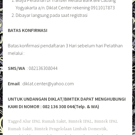
Yogyakarta a/n. Diklat Center rekening 0911017873
Dibayar langsung pada saat registrasi
BATAS KONFIRMASI
Batas konfirmasi pendaftaran 3 Hari sebelum hari Pelatihan
melalui :
SMS/WA
: 082136308044
Email
: diklat.center@yahoo.com
UNTUK UNDANGAN DIKLAT/BIMTEK DAPAT MENGHUBUNGI
KAMI DI NOMOR : 082 136 308 044(Telp. & WA)
Tagged
Alur IPAL Rumah Sakit
,
Bimtek IPAL
,
Bimtek IPAL
Rumah Sakit
,
Bimtek Pengelolaan Limbah Domestik
,