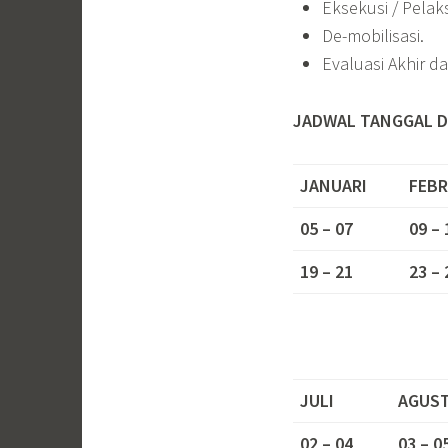
Eksekusi / Pelak
De-mobilisasi.
Evaluasi Akhir d
JADWAL TANGGAL D
JANUARI
FEBR
05 – 07
09 – 
19 – 21
23 – 
JULI
AGUS
02 – 04
03 – 0