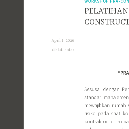
WORKSHOP PRA-CONS
PELATIHAN 
CONSTRUCT
April 1, 2026
diklatcenter
“PRA
Sesusai dengan Pe
standar manajemen
mewajibkan rumah 
risiko pada saat k
kontraktor di ruma