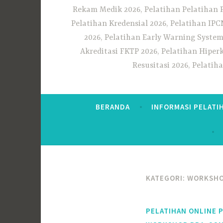
Rekam Medik 2026, Pelatihan Pelatihan 
Pelatihan Kredensial 2026, Pelatihan IP
2026, Pelatihan Early Warning System
Akreditasi FKTP 2026, Pelatihan Hiper
Resusitasi 2026, Pelati
BERANDA
INFORMASI PELATI
KATEGORI:
WORKSHO
PELATIHAN ONLINE 