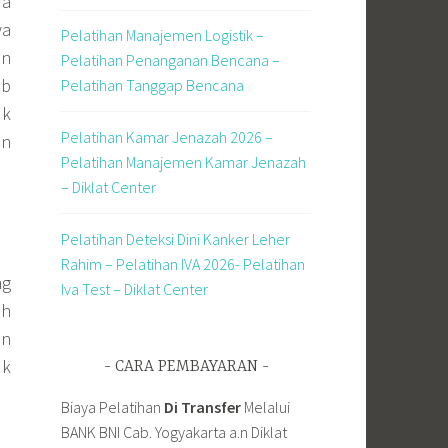
ra
ya
Pelatihan Manajemen Logistik –
an
Pelatihan Penanganan Bencana –
ib
Pelatihan Tanggap Bencana
uk
Pelatihan Kamar Jenazah 2026 –
an
Pelatihan Manajemen Kamar Jenazah
– Diklat Center
Pelatihan Deteksi Dini Kanker Leher
Rahim – Pelatihan IVA 2026- Pelatihan
ng
Iva Test – Diklat Center
eh
an
uk
CARA PEMBAYARAN
Biaya Pelatihan
Di Transfer
Melalui
BANK BNI Cab. Yogyakarta a.n Diklat