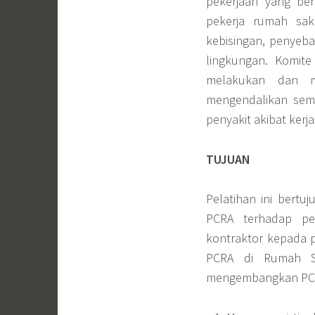
pekerjaan yang be
pekerja rumah sak
kebisingan, penyeba
lingkungan. Komit
melakukan dan me
mengendalikan semu
penyakit akibat kerj
TUJUAN
Pelatihan ini bert
PCRA terhadap pek
kontraktor kepada 
PCRA di Rumah S
mengembangkan PCRA