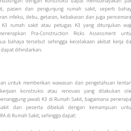
rhubungan dengan konstruksi dapat membahayakan pa
it, pasien dan pengunjung rumah sakit, seperti baha
ran infeksi, debu, getaran, kebakaran dan juga pencemar
e K3 rumah sakit atau petugas K3 yang ditunjukan waj
nerapkan Pra-Construction Risks Assessment unt
a bahaya tersebut sehingga kecelakaan akibat kerja d
a dapat dihindarkan.
ujuan untuk memberikan wawasan dan pengetahuan tenta
erjaan konstruksi atau renovasi yang dilakukan ol
penanggung jawab K3 di Rumah Sakit, bagaimana penerap
akit dan peserta dibekali dengan kemampuan unt
 di Rumah Sakit, sehingga dapat: