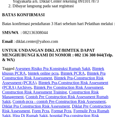
Yogyakarta a/n. Diklat Center rekening 0911017873
Dibayar langsung pada saat registrasi
BATAS KONFIRMASI
Batas konfirmasi pendaftaran 3 Hari sebelum hari Pelatihan melalui :
SMS/WA
: 082136308044
Email
: diklat.center@yahoo.com
UNTUK UNDANGAN DIKLAT/BIMTEK DAPAT
MENGHUBUNGI KAMI DI NOMOR : 082 136 308 044(Telp.
& WA)
Tagged
Asesmen Risiko Pra Konstruksi Rumah Sakit
,
Bimtek
khusus PCRA
,
bimtek online pcra
,
Bimtek PCRA
,
Bimtek Pra
Construction Risk Assessment
,
Bimtek Pra-Construction Risk
Assessment (PCRA)
,
Bimtek Pra-Construction Risk Assessment
(PCRA) Archives
,
Bimtek Pre Construction Risk Assessment
,
Construction Risk Assessment Training
,
Construction Risk
Management
,
Contoh Pre Construction Risk Assessment Rumah
Sakit
,
Contoh-pcra - contoh Pre-Construction Risk Assessment
,
Diklat Pra Construction Risk Assessment
,
Diklat Pre Construction
Risk Assessment
,
Form Pcra
,
Format Pcra
,
Formulir Pcra Rumah
Sakit
,
Hira Di Rumah Sakit
,
hospital Pra-construction Risk