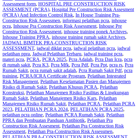
Assessment form
,
HOSPITAL PRE CONSTRUCTION RISK
ASSESMENT (PCRA)
,
Hospital Pre Construction Risk Assesment
(PCRA) And Infection Control Risk
,
In House Training Pra-
Construction Risk Assessmen
,
informasi pelatihan pcra
,
inhouse
pcra
,
Inhouse Pra Construction Risk Assessment
,
Inhouse Pre
Construction Risk Assessment
,
inhouse training ponek Archives
,
Inhouse Training PPRA
,
inhouse training rumah sakit Archives
,
JADWAL BIMTEK PRA-CONSTRUCTION RISK
ASSESSMENT
,
jadwal diklat pcra
,
jadwal pelatihan pcra
,
jadwal
pelatihan ppra
,
Jadwal Pelatihan Terbaru
,
jadwal training pcra
,
materi pcra
,
PCRA
,
PCRA 2025
,
Pcra Adalah
,
Pcra Dan Icra
,
pcra
di rumah sakit
,
Pcra K3
,
Pcra Mfk
,
Pcra Pdf
,
Pcra Ppt
,
pcra rs
,
Pcra
Rumah Sakit
,
pcra rumah sakit adalah
,
Pcra Rumah Sakit Pdf
,
pcra
training
,
PCRA/ICRA Certificate Program
,
Pelatihan Integrated
Risk Management
,
Pelatihan Keselamatan Pasien dan Manajemen
Risiko di Rumah Sakit
,
Pelatihan Khusus PCRA
,
Pelatihan
Konstruksi
,
Pelatihan Manajemen Risiko Fasilitas & Lingkungan
Rumah Sakit
,
Pelatihan Manajemen Risiko Kars
,
Pelatihan
Manajemen Risiko Rumah Sakit
,
Pelatihan PCRA
,
Pelatihan PCRA
2023
,
PELATIHAN PCRA 2024
,
PELATIHAN PCRA 2025
,
pelatihan pcra online
,
Pelatihan PCRA Rumah Sakit
,
Pelatihan
PPRA dan Pembuatan Panduan Antibiotik
,
Pelatihan Pra
Construction Risk Assesment
,
Pelatihan Pra Construction Risk
Assessment
,
Pelatihan Pra-Construction Risk Assessmen
,
PELATIHAN PRA-CONSTRUCTION RISK ASSESSMENT
,