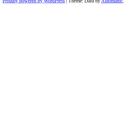
Proudly powered by WordPress
|
Theme: Dara by
Automattic
.