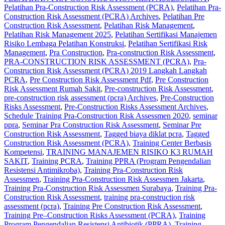
Pelatihan Pra-Construction Risk Assessment (PCRA)
,
Pelatihan Pra-
Construction Risk Assessment (PCRA) Archives
,
Pelatihan Pre
Construction Risk Assessment
,
Pelatihan Risk Management
,
Pelatihan Risk Management 2025
,
Pelatihan Sertifikasi Manajemen
Risiko Lembaga Pelatihan Konstruksi
,
Pelatihan Sertifikasi Risk
Management
,
Pra Construction
,
Pra-construction Risk Assessment
,
PRA-CONSTRUCTION RISK ASSESSMENT (PCRA)
,
Pra-
Construction Risk Assessment (PCRA) 2019 Langkah Langkah
PCRA
,
Pre Construction Risk Assessment Pdf
,
Pre Construction
Risk Assessment Rumah Sakit
,
Pre-construction Risk Assessment
,
pre-construction risk assessment (pcra) Archives
,
Pre-Construction
Risks Assessment
,
Pre-Construction Risks Assessment Archives
,
Schedule Training Pra-Construction Risk Assessmen 2020
,
seminar
ppra
,
Seminar Pra Construction Risk Assessment
,
Seminar Pre
Construction Risk Assessment
,
Tagged biaya diklat pcra
,
Tagged
Construction Risk Assessment (PCRA)
,
Training Center Berbasis
Kompetensi
,
TRAINING MANAJEMEN RISIKO K3 RUMAH
SAKIT
,
Training PCRA
,
Training PPRA (Program Pengendalian
Resistensi Antimikroba)
,
Training Pra-Construction Risk
Assessmen
,
Training Pra-Construction Risk Assessmen Jakarta
,
Training Pra-Construction Risk Assessmen Surabaya
,
Training Pra-
Construction Risk Assessment
,
training pra-construction risk
assessment (pcra)
,
Training Pre Construction Risk Assessment
,
Training Pre–Construction Risks Assessment (PCRA)
,
Training
Program Pengendalian Resistensi Antibiotik (PPRA)
,
Training