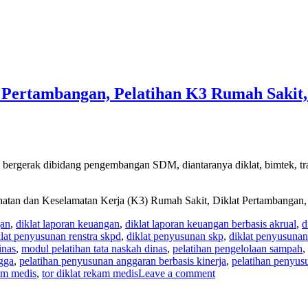
t Pertambangan, Pelatihan K3 Rumah Sakit
bergerak dibidang pengembangan SDM, diantaranya diklat, bimtek, tra
sehatan dan Keselamatan Kerja (K3) Rumah Sakit, Diklat Pertambangan
gan
,
diklat laporan keuangan
,
diklat laporan keuangan berbasis akrual
,
d
klat penyusunan renstra skpd
,
diklat penyusunan skp
,
diklat penyusunan
inas
,
modul pelatihan tata naskah dinas
,
pelatihan pengelolaan sampah
,
gga
,
pelatihan penyusunan anggaran berbasis kinerja
,
pelatihan penyus
am medis
,
tor diklat rekam medis
Leave a comment