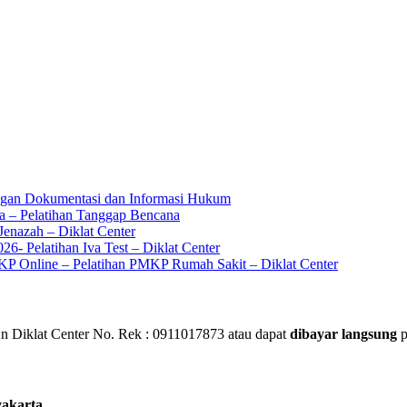
ingan Dokumentasi dan Informasi Hukum
a – Pelatihan Tanggap Bencana
enazah – Diklat Center
6- Pelatihan Iva Test – Diklat Center
KP Online – Pelatihan PMKP Rumah Sakit – Diklat Center
 Diklat Center No. Rek : 0911017873 atau dapat
dibayar langsung
p
yakarta