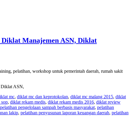
, Diklat Manajemen ASN, Diklat
ining, pelatihan, workshop untuk pemerintah daerah, rumah sakit
, Diklat ASN,
iklat mc
,
diklat mc dan keprotokolan
,
diklat mc malang 2015
,
diklat
 sop
,
diklat rekam medis
,
diklat rekam medis 2016
,
diklat review
pelatihan pengelolaan sampah berbasis masyarakat
,
pelatihan
unan lakip
,
pelatihan penyusunan laporan keuangan daerah
,
pelatihan