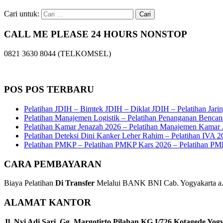
Cari untuk:
CALL ME PLEASE 24 HOURS NONSTOP
0821 3630 8044 (TELKOMSEL)
POS POS TERBARU
Pelatihan JDIH – Bimtek JDIH – Diklat JDIH – Pelatihan Jar
Pelatihan Manajemen Logistik – Pelatihan Penanganan Bencan
Pelatihan Kamar Jenazah 2026 – Pelatihan Manajemen Kamar J
Pelatihan Deteksi Dini Kanker Leher Rahim – Pelatihan IVA 202
Pelatihan PMKP – Pelatihan PMKP Kars 2026 – Pelatihan PM
CARA PEMBAYARAN
Biaya Pelatihan
Di Transfer
Melalui BANK BNI Cab. Yogyakarta a.n
ALAMAT KANTOR
Jl. Nyi Adi Sari, Gg. Margotirto Pilahan KG.I/726 Kotagede Yog