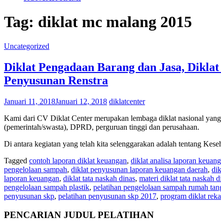
Tag:
diklat mc malang 2015
Uncategorized
Diklat Pengadaan Barang dan Jasa, Dikla
Penyusunan Renstra
Januari 11, 2018
Januari 12, 2018
diklatcenter
Kami dari CV Diklat Center merupakan lembaga diklat nasional yang 
(pemerintah/swasta), DPRD, perguruan tinggi dan perusahaan.
Di antara kegiatan yang telah kita selenggarakan adalah tentang Ke
Tagged
contoh laporan diklat keuangan
,
diklat analisa laporan keuan
pengelolaan sampah
,
diklat penyusunan laporan keuangan daerah
,
di
laporan keuangan
,
diklat tata naskah dinas
,
materi diklat tata naskah d
pengelolaan sampah plastik
,
pelatihan pengelolaan sampah rumah tan
penyusunan skp
,
pelatihan penyusunan skp 2017
,
program diklat rek
PENCARIAN JUDUL PELATIHAN