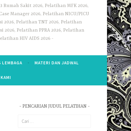
3 Rumah Sakit 2026, Pelatihan MFK 2026,
n Case Manager 2026, Pelatihan NICU/PICU
i 2026, Pelatihan TNT 2026, Pelatihan
i 2026, Pelatihan PPRA 2026, Pelatihan
Pelatihan HIV AIDS 2026
S LEMBAGA
MATERI DAN JADWAL
 KAMI
PENCARIAN JUDUL PELATIHAN
Cari
untuk: