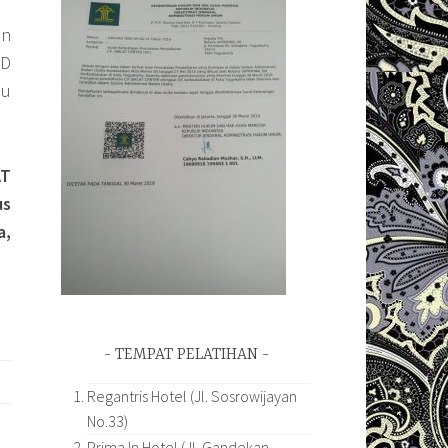
an
RD
pu
AT
us
a,
TEMPAT PELATIHAN
Regantris Hotel (Jl. Sosrowijayan
No.33)
Prima In Hotel (Jl. Gandekan