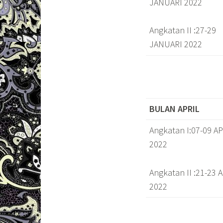
JANUARI 2022
Angkatan II :27-29
JANUARI 2022
BULAN APRIL
Angkatan I:07-09 A
2022
Angkatan II :21-23 
2022