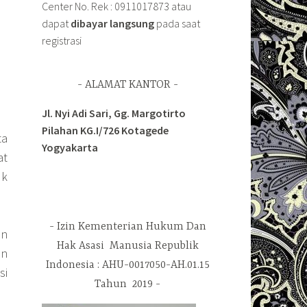
Center No. Rek : 0911017873 atau
dapat
dibayar langsung
pada saat
registrasi
ALAMAT KANTOR
Jl. Nyi Adi Sari, Gg. Margotirto
Pilahan KG.I/726 Kotagede
ta
Yogyakarta
at
uk
Izin Kementerian Hukum Dan
an
Hak Asasi Manusia Republik
an
Indonesia : AHU-0017050-AH.01.15
si
Tahun 2019