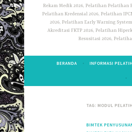
Rekam Medik 2026, Pelatihan Pelatihan 
Pelatihan Kredensial 2026, Pelatihan IP
2026, Pelatihan Early Warning System
Akreditasi FKTP 2026, Pelatihan Hiper
Resusitasi 2026, Pelati
BERANDA
INFORMASI PELATI
TAG:
MODUL PELATIH
BIMTEK PENYUSUNAN