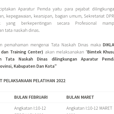
iptakan Aparatur Pemda yaitu para pejabat dilingkung
an, kepegawaian, kearsipan, bagian umum, Sekretariat DP
k yang berkepentingan secara Profesional mam
n tata naskah dinas.
n pemahaman mengenai Tata Naskah Dinas maka
DIKL
dan Training Center)
akan melaksanakan “
Bimtek Khus
n Tata Naskah Dinas dilingkungan Aparatur Pemd
rovinsi, Kabupaten Dan Kota”
T PELAKSANAAN PELATIHAN
2022
BULAN FEBRUARI
BULAN MARET
Angkatan I:10-12
Angkatan I:10-12 MARET