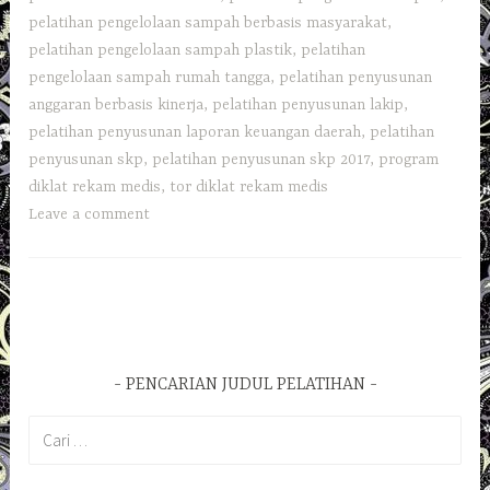
pelatihan pengelolaan sampah berbasis masyarakat
,
pelatihan pengelolaan sampah plastik
,
pelatihan
pengelolaan sampah rumah tangga
,
pelatihan penyusunan
anggaran berbasis kinerja
,
pelatihan penyusunan lakip
,
pelatihan penyusunan laporan keuangan daerah
,
pelatihan
penyusunan skp
,
pelatihan penyusunan skp 2017
,
program
diklat rekam medis
,
tor diklat rekam medis
Leave a comment
PENCARIAN JUDUL PELATIHAN
Cari
untuk: