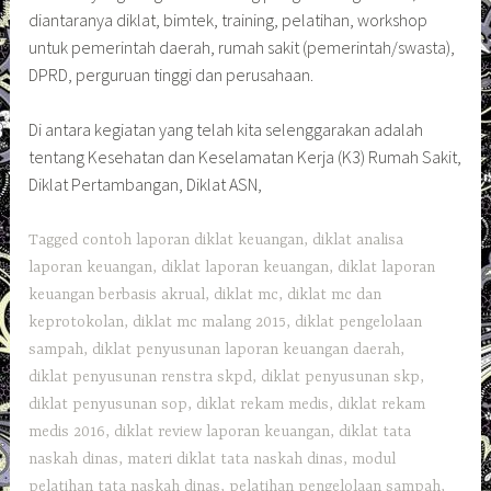
diantaranya diklat, bimtek, training, pelatihan, workshop
untuk pemerintah daerah, rumah sakit (pemerintah/swasta),
DPRD, perguruan tinggi dan perusahaan.
Di antara kegiatan yang telah kita selenggarakan adalah
tentang Kesehatan dan Keselamatan Kerja (K3) Rumah Sakit,
Diklat Pertambangan, Diklat ASN,
Tagged
contoh laporan diklat keuangan
,
diklat analisa
laporan keuangan
,
diklat laporan keuangan
,
diklat laporan
keuangan berbasis akrual
,
diklat mc
,
diklat mc dan
keprotokolan
,
diklat mc malang 2015
,
diklat pengelolaan
sampah
,
diklat penyusunan laporan keuangan daerah
,
diklat penyusunan renstra skpd
,
diklat penyusunan skp
,
diklat penyusunan sop
,
diklat rekam medis
,
diklat rekam
medis 2016
,
diklat review laporan keuangan
,
diklat tata
naskah dinas
,
materi diklat tata naskah dinas
,
modul
pelatihan tata naskah dinas
,
pelatihan pengelolaan sampah
,