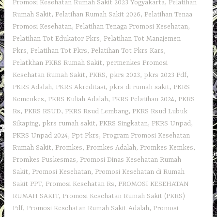
Promosi Kesehatan Rumah Sakit 2023 Yogyakarta
,
Pelatihan
Rumah Sakit
,
Pelatihan Rumah Sakit 2026
,
Pelatihan Tenaa
Promosi Kesehatan
,
Pelatihan Tenaga Promosi Kesehatan
,
Pelatihan Tot Edukator Pkrs
,
Pelatihan Tot Manajemen
Pkrs
,
Pelatihan Tot Pkrs
,
Pelatihan Tot Pkrs Kars
,
Pelatkhan PKRS Rumah Sakit
,
permenkes Promosi
Kesehatan Rumah Sakit
,
PKRS
,
pkrs 2023
,
pkrs 2023 Pdf
,
PKRS Adalah
,
PKRS Akreditasi
,
pkrs di rumah sakit
,
PKRS
Kemenkes
,
PKRS Kuliah Adalah
,
PKRS Pelatihan 2024
,
PKRS
Rs
,
PKRS RSUD
,
PKRS Rsud Lembang
,
PKRS Rsud Lubuk
Sikaping
,
pkrs rumah sakit
,
PKRS Singkatan
,
PKRS Unpad
,
PKRS Unpad 2024
,
Ppt Pkrs
,
Program Promosi Kesehatan
Rumah Sakit
,
Promkes
,
Promkes Adalah
,
Promkes Kemkes
,
Promkes Puskesmas
,
Promosi Dinas Kesehatan Rumah
Sakit
,
Promosi Kesehatan
,
Promosi Kesehatan di Rumah
Sakit PPT
,
Promosi Kesehatan Rs
,
PROMOSI KESEHATAN
RUMAH SAKIT
,
Promosi Kesehatan Rumah Sakit (PKRS)
Pdf
,
Promosi Kesehatan Rumah Sakit Adalah
,
Promosi