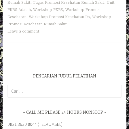
Rumah Sakit
,
Tugas Promosi Kesehatan Rumah Sakit
,
Unit
PKRS Adalah
,
Workshop PKRS
,
Workshop Promosi
Kesehatan
,
Workshop Promosi Kesehatan Rs
,
Workshop
Promosi Kesehatan Rumah Sakit
Leave a comment
PENCARIAN JUDUL PELATIHAN
Cari
untuk:
CALL ME PLEASE 24 HOURS NONSTOP
0821 3630 8044 (TELKOMSEL)