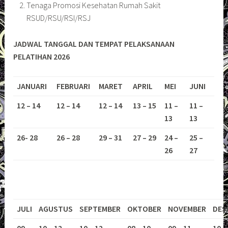
Tenaga Promosi Kesehatan Rumah Sakit
RSUD/RSU/RSI/RSJ
JADWAL TANGGAL DAN TEMPAT PELAKSANAAN
PELATIHAN 2026
JANUARI
FEBRUARI
MARET
APRIL
MEI
JUNI
12 – 14
12 – 14
12 – 14
13 – 15
11 –
11 –
13
13
26- 28
26 – 28
29 – 31
27 – 29
24 –
25 –
26
27
JULI
AGUSTUS
SEPTEMBER
OKTOBER
NOVEMBER
DES
09 –
10 – 12
10 – 12
08 – 10
09 – 11
10 –