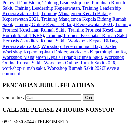
Perawat Dan Bidan
,
Training Leadership bagi Pimpinan Rumah
Sakit
,
Training Leadership Keperawatan
,
Training Leadership
Keperawatan 2021
,
Training Manajemen Kepala Bidang
Keperawatan 2021
,
Training Manajemen Kepala Bidang Rumah
Sakit
,
Training Online Kepala Bidang Keperawatan 2021
,
Training
Promosi Kesehatan Rumah Sakit
,
Training Promosi Kesehatan
Rumah Sakit (PKRS)
,
Training Promosi Kesehatan Rumah Sakit
Berbasis Akreditasi Rumah Sakit
,
Workshop Kepala Bidang
Keperawatan 2022
,
Workshop Kepemimpinan Bagi Dokter
,
Workshop Kepemimpinan Dokter
,
workshop Kepemimpinan Rs
,
Workshop Manajemen Kepala Bidang Rumah Sakit
,
Workshop
Online Rumah Sakit
,
Workshop Online Rumah Sakit 2026
,
workshop rumah sakit
,
Workshop Rumah Sakit 2026
Leave a
comment
PENCARIAN JUDUL PELATIHAN
Cari untuk:
CALL ME PLEASE 24 HOURS NONSTOP
0821 3630 8044 (TELKOMSEL)