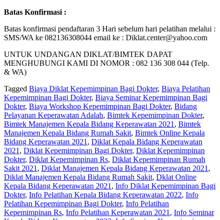
Batas Konfirmasi :
Batas konfirmasi pendaftaran 3 Hari sebelum hari pelatihan melalui :
SMS/WA ke 082136308044 email ke : Diklat.center@yahoo.com
UNTUK UNDANGAN DIKLAT/BIMTEK DAPAT
MENGHUBUNGI KAMI DI NOMOR : 082 136 308 044 (Telp.
& WA)
Tagged
Biaya Diklat Kepemimpinan Bagi Dokter
,
Biaya Pelatihan
Kepemimpinan Bagi Dokter
,
Biaya Seminar Kepemimpinan Bagi
Dokter
,
Biaya Workshop Kepemimpinan Bagi Dokter
,
Bidang
Pelayanan Keperawatan Adalah
,
Bimtek Kepemimpinan Dokter
,
Bimtek Manajemen Kepala Bidang Keperawatan 2021
,
Bimtek
Manajemen Kepala Bidang Rumah Sakit
,
Bimtek Online Kepala
Bidang Keperawatan 2021
,
Diklat Kepala Bidang Keperawatan
2021
,
Diklat Kepemimpinan Bagi Dokter
,
Diklat Kepemimpinan
Dokter
,
Diklat Kepemimpinan Rs
,
Diklat Kepemimpinan Rumah
Sakit 2021
,
Diklat Manajemen Kepala Bidang Keperawatan 2021
,
Diklat Manajemen Kepala Bidang Rumah Sakit
,
Dklat Online
Kepala Bidang Keperawatan 2021
,
Info Diklat Kepemimpinan Bagi
Dokter
,
Info Pelatihan Kepala Bidang Keperawatan 2022
,
Info
Pelatihan Kepemimpinan Bagi Dokter
,
Info Pelatihan
Kepemimpinan Rs
,
Info Pelatihan Keperawatan 2021
,
Info Seminar