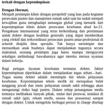
terkait dengan kepemimpinan
Dengan Hormat,
Menjadi pemimpin klinis dengan perspektif yang luas pada kegiatan
perawatan pasien dan manajemen rumah sakit saat ini sudah menjadi
kewajiban guna menghadapi tantangan global yang menarik dari
kepemimpinan klinis dalam perawatan kesehatan abad ke-21.
Pengakuan internasional yang terus berkembang dan permintaan
untuk dokter dengan keahlian generalis yang dapat memberikan
yang efektif dan terkoordinasi perawatan pasien antar-profesional di
seluruh disiplin ilmu spesialis. Tak hanya memimpin dan
memastikan anak buahnya dapat menjalankan tugasnya secara
maksimal, seorang pemimpin juga harus mampu mengayomi
sekaligus melindungi bawahannya agar mereka merasa nyaman
dalam bekerja.
Bagi petugas layanan kesehatan terutama dokter, faktor
kepemimpinan diperlukan dalam menjalankan tugas sehari—hari.
Tugas utama dokter adalah memimpin tim teknis pelayanan
kesehatan. Kepemimpinan teknis medik ini merupakan bukti
tanggung jawab dan mutu pelayanan rumah sakit sehingga akan
mengurangi risiko bagi pasien. Dalam setiap penanganan medis
tentunya melibatkan banyak pihak, mulai dari perawat, instalasi di
rumah sakit (gizi, rekam medis, sarana dan prasarana) sampai
dengan dokter. Untuk mengelola berbagai person in charge disetiap