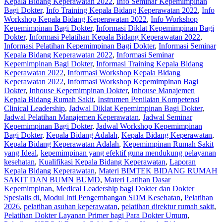
Kepala Bidang Keperawatan 2022
,
Info Seminar Kepemimpinan
Bagi Dokter
,
Info Training Kepala Bidang Keperawatan 2022
,
Info
Workshop Kepala Bidang Keperawatan 2022
,
Info Workshop
Kepemimpinan Bagi Dokter
,
Informasi Diklat Kepemimpinan Bagi
Dokter
,
Informasi Pelatihan Kepala Bidang Keperawatan 2022
,
Informasi Pelatihan Kepemimpinan Bagi Dokter
,
Informasi Seminar
Kepala Bidang Keperawatan 2022
,
Informasi Seminar
Kepemimpinan Bagi Dokter
,
Informasi Training Kepala Bidang
Keperawatan 2022
,
Informasi Workshop Kepala Bidang
Keperawatan 2022
,
Informasi Workshop Kepemimpinan Bagi
Dokter
,
Inhouse Kepemimpinan Dokter
,
Inhouse Manajemen
Kepala Bidang Rumah Sakit
,
Instrumen Penilaian Kompetensi
Clinical Leadership
,
Jadwal Diklat Kepemimpinan Bagi Dokter
,
Jadwal Pelatihan Manajemen Keperawatan
,
Jadwal Seminar
Kepemimpinan Bagi Dokter
,
Jadwal Workshop Kepemimpinan
Bagi Dokter
,
Kepala Bidang Adalah
,
Kepala Bidang Keperawatan
,
Kepala Bidang Keperawatan Adalah
,
Kepemimpinan Rumah Sakit
yang Ideal
,
kepemimpinan yang efektif guna mendukung pelayanan
kesehatan
,
Kualifikasi Kepala Bidang Keperawatan
,
Laporan
Kepala Bidang Keperawatan
,
Materi BIMTEK BIDANG RUMAH
SAKIT DAN BUMN BUMD
,
Materi Latihan Dasar
Kepemimpinan
,
Medical Leadership bagi Dokter dan Dokter
Spesialis di
,
Modul Inti Pengembangan SDM Kesehatan
,
Pelatihan
2026
,
pelatihan asuhan keperawatan
,
pelatihan direktur rumah sakit
,
Pelatihan Dokter Layanan Primer bagi Para Dokter Umum
,