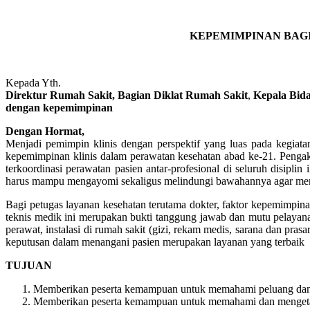
KEPEMIMPINAN BAGI
Kepada Yth.
Direktur Rumah Sakit, Bagian Diklat Rumah Sakit
,
Kepala Bida
dengan kepemimpinan
Dengan Hormat,
Menjadi pemimpin klinis dengan perspektif yang luas pada kegiat
kepemimpinan klinis dalam perawatan kesehatan abad ke-21. Pengak
terkoordinasi perawatan pasien antar-profesional di seluruh disip
harus mampu mengayomi sekaligus melindungi bawahannya agar mer
Bagi petugas layanan kesehatan terutama dokter, faktor kepemimpi
teknis medik ini merupakan bukti tanggung jawab dan mutu pelayana
perawat, instalasi di rumah sakit (gizi, rekam medis, sarana dan pr
keputusan dalam menangani pasien merupakan layanan yang terbaik
TUJUAN
Memberikan peserta kemampuan untuk memahami peluang dan 
Memberikan peserta kemampuan untuk memahami dan mengetahui