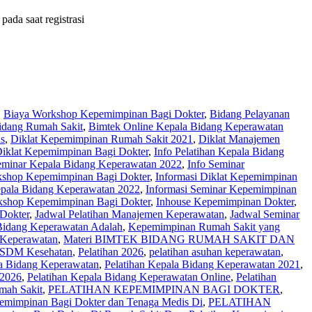
ada saat registrasi
,
Biaya Workshop Kepemimpinan Bagi Dokter
,
Bidang Pelayanan
idang Rumah Sakit
,
Bimtek Online Kepala Bidang Keperawatan
s
,
Diklat Kepemimpinan Rumah Sakit 2021
,
Diklat Manajemen
Diklat Kepemimpinan Bagi Dokter
,
Info Pelatihan Kepala Bidang
eminar Kepala Bidang Keperawatan 2022
,
Info Seminar
kshop Kepemimpinan Bagi Dokter
,
Informasi Diklat Kepemimpinan
epala Bidang Keperawatan 2022
,
Informasi Seminar Kepemimpinan
kshop Kepemimpinan Bagi Dokter
,
Inhouse Kepemimpinan Dokter
,
Dokter
,
Jadwal Pelatihan Manajemen Keperawatan
,
Jadwal Seminar
Bidang Keperawatan Adalah
,
Kepemimpinan Rumah Sakit yang
 Keperawatan
,
Materi BIMTEK BIDANG RUMAH SAKIT DAN
 SDM Kesehatan
,
Pelatihan 2026
,
pelatihan asuhan keperawatan
,
la Bidang Keperawatan
,
Pelatihan Kepala Bidang Keperawatan 2021
,
 2026
,
Pelatihan Kepala Bidang Keperawatan Online
,
Pelatihan
mah Sakit
,
PELATIHAN KEPEMIMPINAN BAGI DOKTER
,
pemimpinan Bagi Dokter dan Tenaga Medis Di
,
PELATIHAN