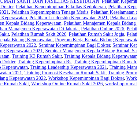
UMAH SAKIT DAN FASILITAS KESEHATAN
,
Pelatihan Kepemi
 Dokter
,
Pelatihan Kepemimpinan Fakultas Kedokteran
,
Pelatihan Ke
 2021
,
Pelatihan Kepemimpinan Tenaga Medis
,
Pelatihan Keselamatan
p Keperawatan
,
Pelatihan Leadership Keperawatan 2021
,
Pelatihan Le
men Kepala Bidang Keperawatan
,
Pelatihan Manajemen Kepala Bidang
ihan Manajemen Keperawatan Di Jakarta
,
Pelatihan Online 2026
,
Pela
akit‎
,
Pelatihan Rumah Sakit 2026
,
Pelatihan Rumah Sakit Jogja
,
Pela
epala Bidang Keperawatan
,
Program Kerja Kepala Bidang Keperawat
 Keperawatan 2022
,
Seminar Kepemimpinan Bagi Dokter
,
Seminar Ke
ang Keperawatan 2021
,
Seminar Manajemen Kepala Bidang Rumah Sa
watan
,
Training K3 Rumah Sakit
,
Training Kepala Bidang Keperawata
 Dokter
,
Training Kepemimpinan Rs
,
Training Kepemimpinan Rumah 
ip Keperawatan
,
Training Leadership Keperawatan 2021
,
Training Man
awatan 2021
,
Training Promosi Kesehatan Rumah Sakit
,
Training Prom
dang Keperawatan 2022
,
Workshop Kepemimpinan Bagi Dokter
,
Work
e Rumah Sakit
,
Workshop Online Rumah Sakit 2026
,
workshop rumah