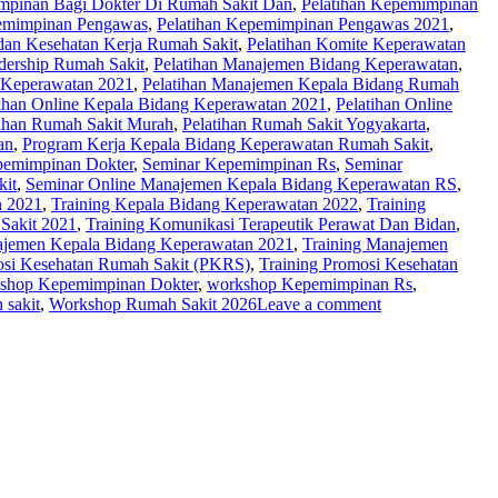
mpinan Bagi Dokter Di Rumah Sakit Dan
,
Pelatihan Kepemimpinan
pemimpinan Pengawas
,
Pelatihan Kepemimpinan Pengawas 2021
,
 dan Kesehatan Kerja Rumah Sakit
,
Pelatihan Komite Keperawatan
adership Rumah Sakit
,
Pelatihan Manajemen Bidang Keperawatan
,
 Keperawatan 2021
,
Pelatihan Manajemen Kepala Bidang Rumah
tihan Online Kepala Bidang Keperawatan 2021
,
Pelatihan Online
tihan Rumah Sakit Murah
,
Pelatihan Rumah Sakit Yogyakarta
,
an
,
Program Kerja Kepala Bidang Keperawatan Rumah Sakit
,
pemimpinan Dokter
,
Seminar Kepemimpinan Rs
,
Seminar
kit
,
Seminar Online Manajemen Kepala Bidang Keperawatan RS
,
n 2021
,
Training Kepala Bidang Keperawatan 2022
,
Training
Sakit 2021
,
Training Komunikasi Terapeutik Perawat Dan Bidan
,
ajemen Kepala Bidang Keperawatan 2021
,
Training Manajemen
osi Kesehatan Rumah Sakit (PKRS)
,
Training Promosi Kesehatan
shop Kepemimpinan Dokter
,
workshop Kepemimpinan Rs
,
 sakit
,
Workshop Rumah Sakit 2026
Leave a comment