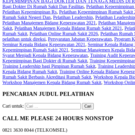
KEPEMIMPINAN BAGI DOKTER DAN TENAGA MEDIS DI R
Bagi Dokter Di Rumah Sakit Dan Fasilitas
,
Pelatihan Kepemimpinan
Pelatihan Kepemimpinan Rs
,
Pelatihan Kepemimpinan Rumah Sakit
Rumah Sakit Negeri Dan
,
Pelatihan Leadership
,
Pelatihan Leadershi
Pelatihan Manajemen Bidang Keperawatan 2021
,
Pelatihan Manaje
Sakit
,
Pelatihan Manajemen Kepala Bidang Rumah Sakit 2021
,
Pelat
Rumah Sakit
,
Pelatihan Online Rumah Sakit 2026
,
Pelatihan Rumah S
pelatihan untuk direksi
,
Persyaratan Jabatan Keperawatan
,
Program K
Seminar Kepala Bidang Keperawatan 2021
,
Seminar Kepala Bidang
Kepemimpinan Rumah Sakit 2021
,
Seminar Manajemen Kepala Bid
Syarat Menjadi Kepala Bidang Keperawatan
,
Training Audit Kepera
Kepemimpinan Bagi Dokter di Rumah Sakit
,
Training Kepemimpinan
Training Leadership bagi Pimpinan Rumah Sakit
,
Training Leadersh
Kepala Bidang Rumah Sakit
,
Training Online Kepala Bidang Keper
Rumah Sakit Berbasis Akreditasi Rumah Sakit
,
Workshop Kepala Bi
Workshop Manajemen Kepala Bidang Rumah Sakit
,
Workshop Onlin
PENCARIAN JUDUL PELATIHAN
Cari untuk:
CALL ME PLEASE 24 HOURS NONSTOP
0821 3630 8044 (TELKOMSEL)