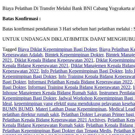
Biaya Pelatihan Di Transfer Melalui Bank BNI Cabang Yogyakarta a/n.
Batas Konfirmasi :
Batas konfirmasi pendaftaran 3 Hari sebelum hari pelatihan melalu
UNTUK UNDANGAN DIKLAT/BIMTEK DAPAT MENGHUBUNGI KA
Tagged
Biaya Diklat Kepemimpinan Bagi Dokter
,
Biaya Pelatihan 
Keperawatan Adalah
,
Bimtek Kepemimpinan Dokter
,
Bimtek Manaje
2021
,
Diklat Kepala Bidang Keperawatan 2021
,
Diklat Kepemimpina
Kepala Bidang Keperawatan 2021
,
Diklat Manajemen Kepala Bidan
Keperawatan 2022
,
Info Pelatihan Kepemimpinan Bagi Dokter
,
Info
Kepemimpinan Bagi Dokter
,
Info Training Kepala Bidang Keperawa
Bagi Dokter
,
Informasi Pelatihan Kepala Bidang Keperawatan 2022
,
Bagi Dokter
,
Informasi Training Kepala Bidang Keperawatan 2022
,
Inhouse Manajemen Kepala Bidang Rumah Sakit
,
Instrumen Penilai
Kepemimpinan Bagi Dokter
,
Jadwal Workshop Kepemimpinan Bagi 
Ideal
,
kepemimpinan yang efektif guna mendukung pelayanan keseha
BUMN BUMD
,
Materi Latihan Dasar Kepemimpinan
,
Medical Leade
pelatihan direktur rumah sakit
,
Pelatihan Dokter Layanan Primer bag
Pelatihan Kepala Bidang Keperawatan 2021 Archives
,
Pelatihan Ke
Kepala Bidang Keperawatan Rumah Sakit
,
Pelatihan Kepala Bidang
Pelatihan Kepemimpinan Bagi Dokter dan Tenaga Medis
,
Pelatihan 