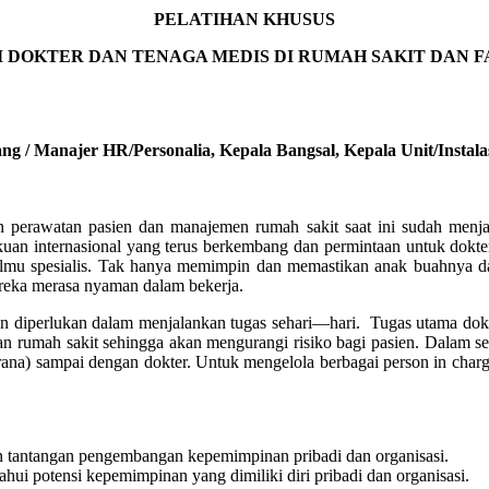
PELATIHAN KHUSUS
 DOKTER DAN TENAGA MEDIS DI RUMAH SAKIT DAN F
ng / Manajer HR/Personalia, Kepala Bangsal, Kepala Unit/Instalas
an perawatan pasien dan manajemen rumah sakit saat ini sudah menj
uan internasional yang terus berkembang dan permintaan untuk dokter
lin ilmu spesialis. Tak hanya memimpin dan memastikan anak buahnya
eka merasa nyaman dalam bekerja.
nan diperlukan dalam menjalankan tugas sehari—hari. Tugas utama do
n rumah sakit sehingga akan mengurangi risiko bagi pasien. Dalam se
asarana) sampai dengan dokter. Untuk mengelola berbagai person in cha
tantangan pengembangan kepemimpinan pribadi dan organisasi.
 potensi kepemimpinan yang dimiliki diri pribadi dan organisasi.