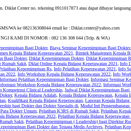
 Diklat Center no. rekening 0911017873 atau dapat dibayar langsung p
i : SMS/WA ke 082136308044 email ke : Diklat.center@yahoo.com
MI DI NOMOR : 082 136 308 044 (Telp. & WA)
Kepemimpinan Bagi Dokter
,
Biaya Seminar Kepemimpinan Bagi Dokter
men Kepala Bidang Keperawatan 2021
,
Bimtek Manajemen Kepala B
n Bagi Dokter
,
Diklat Kepemimpinan Dokter
,
Diklat Kepemimpinan R
g Rumah Sakit
,
Dklat Online Kepala Bidang Keperawatan 2021
,
Info 
 Pelatihan Kepemimpinan Rs
,
Info Pelatihan Keperawatan 2021
,
Info S
tan 2022
,
Info Workshop Kepala Bidang Keperawatan 2022
,
Info Wor
Informasi Pelatihan Kepemimpinan Bagi Dokter
,
Informasi Seminar K
Informasi Workshop Kepala Bidang Keperawatan 2022
,
Informasi Wor
an Kompetensi Clinical Leadership
,
Jadwal Diklat Kepemimpinan Bagi 
Dokter
,
Kepala Bidang Adalah
,
Kepala Bidang Keperawatan
,
Kepala 
tan
,
Kualifikasi Kepala Bidang Keperawatan
,
Laporan Kepala Bidang
rship bagi Dokter dan Dokter Spesialis di
,
Modul Inti Pengembangan
i Para Dokter Umum
,
Pelatihan K3RS di Rumah Sakit
,
Pelatihan Kepa
pala Bidang Keperawatan 2022
,
Pelatihan Kepala Bidang Keperawatan
 Rumah Sakit
,
Pelatihan Kepemimpinan ( Leadership) bagi Direktur Ru
Kepemimpinan Bagi Dokter dan Tenaga Medis Archives
,
Pelatihan Ke