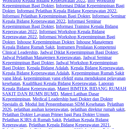
Workshop Kepala Bidang Keperawatan 2022
,
Info Workshop
Kepemimpinan Bagi Dokter
,
Informasi Diklat Kepemimpinan Bagi
Dokter
,
Informasi Pelatihan Kepala Bidang Keperawatan 2022
,
Informasi Pelatihan Kepemimpinan Bagi Dokter
,
Informasi Seminar
Kepala Bidang Keperawatan 2022
,
Informasi Seminar
Kepemimpinan Bagi Dokter
,
Informasi Training Kepala Bidang
Keperawatan 2022
,
Informasi Workshop Kepala Bidang
Keperawatan 2022
,
Informasi Workshop Kepemimpinan Bagi
Dokter
,
Inhouse Kepemimpinan Dokter
,
Inhouse Manajemen
Kepala Bidang Rumah Sakit
,
Instrumen Penilaian Kompetensi
Clinical Leadership
,
Jadwal Diklat Kepemimpinan Bagi Dokter
,
Jadwal Pelatihan Manajemen Keperawatan
,
Jadwal Seminar
Kepemimpinan Bagi Dokter
,
Jadwal Workshop Kepemimpinan
Bagi Dokter
,
Kepala Bidang Adalah
,
Kepala Bidang Keperawatan
,
Kepala Bidang Keperawatan Adalah
,
Kepemimpinan Rumah Sakit
yang Ideal
,
kepemimpinan yang efektif guna mendukung pelayanan
kesehatan
,
Kualifikasi Kepala Bidang Keperawatan
,
Laporan
Kepala Bidang Keperawatan
,
Materi BIMTEK BIDANG RUMAH
SAKIT DAN BUMN BUMD
,
Materi Latihan Dasar
Kepemimpinan
,
Medical Leadership bagi Dokter dan Dokter
Spesialis di
,
Modul Inti Pengembangan SDM Kesehatan
,
Pelatihan
2026
,
pelatihan asuhan keperawatan
,
pelatihan direktur rumah sakit
,
Pelatihan Dokter Layanan Primer bagi Para Dokter Umum
,
Pelatihan K3RS di Rumah Sakit
,
Pelatihan Kepala Bidang
Keperawatan
,
Pelatihan Kepala Bidang Keperawatan 2021
,