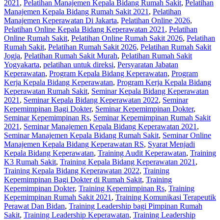
2021
,
Pelatihan Manajemen Kepala Bidang Rumah Sakit
,
Pelatihan
Manajemen Kepala Bidang Rumah Sakit 2021
,
Pelatihan
Manajemen Keperawatan Di Jakarta
,
Pelatihan Online 2026
,
Pelatihan Online Kepala Bidang Keperawatan 2021
,
Pelatihan
Online Rumah Sakit
,
Pelatihan Online Rumah Sakit 2026
,
Pelatihan
Rumah Sakit‎
,
Pelatihan Rumah Sakit 2026
,
Pelatihan Rumah Sakit
Jogja
,
Pelatihan Rumah Sakit Murah
,
Pelatihan Rumah Sakit
Yogyakarta
,
pelatihan untuk direksi
,
Persyaratan Jabatan
Keperawatan
,
Program Kepala Bidang Keperawatan
,
Program
Kerja Kepala Bidang Keperawatan
,
Program Kerja Kepala Bidang
Keperawatan Rumah Sakit
,
Seminar Kepala Bidang Keperawatan
2021
,
Seminar Kepala Bidang Keperawatan 2022
,
Seminar
Kepemimpinan Bagi Dokter
,
Seminar Kepemimpinan Dokter
,
Seminar Kepemimpinan Rs
,
Seminar Kepemimpinan Rumah Sakit
2021
,
Seminar Manajemen Kepala Bidang Keperawatan 2021
,
Seminar Manajemen Kepala Bidang Rumah Sakit
,
Seminar Online
Manajemen Kepala Bidang Keperawatan RS
,
Syarat Menjadi
Kepala Bidang Keperawatan
,
Training Audit Keperawatan
,
Training
K3 Rumah Sakit
,
Training Kepala Bidang Keperawatan 2021
,
Training Kepala Bidang Keperawatan 2022
,
Training
Kepemimpinan Bagi Dokter di Rumah Sakit
,
Training
Kepemimpinan Dokter
,
Training Kepemimpinan Rs
,
Training
Kepemimpinan Rumah Sakit 2021
,
Training Komunikasi Terapeutik
Perawat Dan Bidan
,
Training Leadership bagi Pimpinan Rumah
Sakit
,
Training Leadership Keperawatan
,
Training Leadership