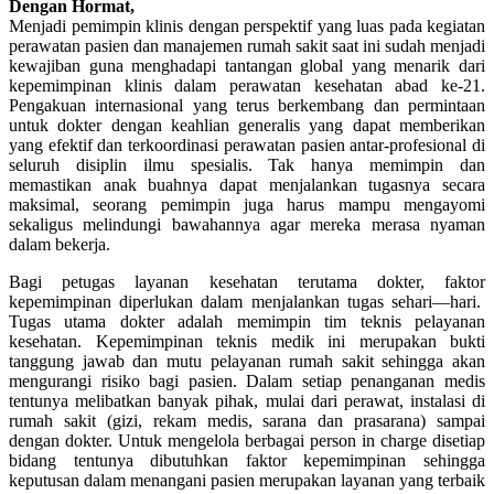
Dengan Hormat,
Menjadi pemimpin klinis dengan perspektif yang luas pada kegiatan
perawatan pasien dan manajemen rumah sakit saat ini sudah menjadi
kewajiban guna menghadapi tantangan global yang menarik dari
kepemimpinan klinis dalam perawatan kesehatan abad ke-21.
Pengakuan internasional yang terus berkembang dan permintaan
untuk dokter dengan keahlian generalis yang dapat memberikan
yang efektif dan terkoordinasi perawatan pasien antar-profesional di
seluruh disiplin ilmu spesialis. Tak hanya memimpin dan
memastikan anak buahnya dapat menjalankan tugasnya secara
maksimal, seorang pemimpin juga harus mampu mengayomi
sekaligus melindungi bawahannya agar mereka merasa nyaman
dalam bekerja.
Bagi petugas layanan kesehatan terutama dokter, faktor
kepemimpinan diperlukan dalam menjalankan tugas sehari—hari.
Tugas utama dokter adalah memimpin tim teknis pelayanan
kesehatan. Kepemimpinan teknis medik ini merupakan bukti
tanggung jawab dan mutu pelayanan rumah sakit sehingga akan
mengurangi risiko bagi pasien. Dalam setiap penanganan medis
tentunya melibatkan banyak pihak, mulai dari perawat, instalasi di
rumah sakit (gizi, rekam medis, sarana dan prasarana) sampai
dengan dokter. Untuk mengelola berbagai person in charge disetiap
bidang tentunya dibutuhkan faktor kepemimpinan sehingga
keputusan dalam menangani pasien merupakan layanan yang terbaik