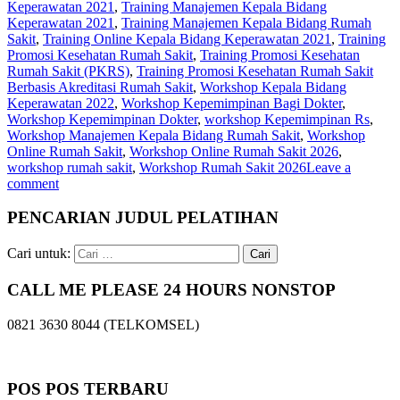
Keperawatan 2021
,
Training Manajemen Kepala Bidang
Keperawatan 2021
,
Training Manajemen Kepala Bidang Rumah
Sakit
,
Training Online Kepala Bidang Keperawatan 2021
,
Training
Promosi Kesehatan Rumah Sakit
,
Training Promosi Kesehatan
Rumah Sakit (PKRS)
,
Training Promosi Kesehatan Rumah Sakit
Berbasis Akreditasi Rumah Sakit
,
Workshop Kepala Bidang
Keperawatan 2022
,
Workshop Kepemimpinan Bagi Dokter
,
Workshop Kepemimpinan Dokter
,
workshop Kepemimpinan Rs
,
Workshop Manajemen Kepala Bidang Rumah Sakit
,
Workshop
Online Rumah Sakit
,
Workshop Online Rumah Sakit 2026
,
workshop rumah sakit
,
Workshop Rumah Sakit 2026
Leave a
comment
PENCARIAN JUDUL PELATIHAN
Cari untuk:
CALL ME PLEASE 24 HOURS NONSTOP
0821 3630 8044 (TELKOMSEL)
POS POS TERBARU