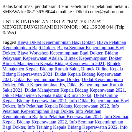
Batas konfirmasi pendaftaran 3 Hari sebelum hari pelatihan melalui :
SMS/WA ke 082136308044 email ke : Diklat.center@yahoo.com
UNTUK UNDANGAN DIKLAT/BIMTEK DAPAT
MENGHUBUNGI KAMI DI NOMOR : 082 136 308 044 (Telp.
& WA)
Tagged
Biaya Diklat Kepemimpinan Bagi Dokter
,
Biaya Pelatihan
Kepemimpinan Bagi Dokter
,
Biaya Seminar Kepemimpinan Bagi
Dokter
,
Biaya Workshop Kepemimpinan Bagi Dokter
,
Bidang
Pelayanan Keperawatan Adalah
,
Bimtek Kepemimpinan Dokter
,
Bimtek Manajemen Kepala Bidang Keperawatan 2021
,
Bimtek
Manajemen Kepala Bidang Rumah Sakit
,
Bimtek Online Kepala
Bidang Keperawatan 2021
,
Diklat Kepala Bidang Keperawatan
2021
,
Diklat Kepemimpinan Bagi Dokter
,
Diklat Kepemimpinan
Dokter
,
Diklat Kepemimpinan Rs
,
Diklat Kepemimpinan Rumah
Sakit 2021
,
Diklat Manajemen Kepala Bidang Keperawatan 2021
,
Diklat Manajemen Kepala Bidang Rumah Sakit
,
Dklat Online
Kepala Bidang Keperawatan 2021
,
Info Diklat Kepemimpinan Bagi
Dokter
,
Info Pelatihan Kepala Bidang Keperawatan 2022
,
Info
Pelatihan Kepemimpinan Bagi Dokter
,
Info Pelatihan
Kepemimpinan Rs
,
Info Pelatihan Keperawatan 2021
,
Info Seminar
Kepala Bidang Keperawatan 2022
,
Info Seminar Kepemimpinan
Bagi Dokter
,
Info Training Kepala Bidang Keperawatan 2022
,
Info