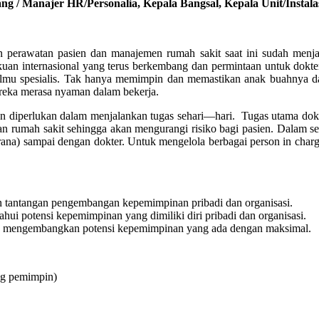
ng / Manajer HR/Personalia, Kepala Bangsal, Kepala Unit/Instalas
an perawatan pasien dan manajemen rumah sakit saat ini sudah menj
uan internasional yang terus berkembang dan permintaan untuk dokter
lin ilmu spesialis. Tak hanya memimpin dan memastikan anak buahnya
eka merasa nyaman dalam bekerja.
nan diperlukan dalam menjalankan tugas sehari—hari. Tugas utama do
n rumah sakit sehingga akan mengurangi risiko bagi pasien. Dalam se
asarana) sampai dengan dokter. Untuk mengelola berbagai person in cha
tantangan pengembangan kepemimpinan pribadi dan organisasi.
 potensi kepemimpinan yang dimiliki diri pribadi dan organisasi.
mengembangkan potensi kepemimpinan yang ada dengan maksimal.
ng pemimpin)