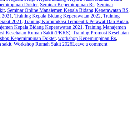
pemimpinan Dokter
,
Seminar Kepemimpinan Rs
,
Seminar
kit
,
Seminar Online Manajemen Kepala Bidang Keperawatan RS
,
n 2021
,
Training Kepala Bidang Keperawatan 2022
,
Training
Sakit 2021
,
Training Komunikasi Terapeutik Perawat Dan Bidan
,
ajemen Kepala Bidang Keperawatan 2021
,
Training Manajemen
osi Kesehatan Rumah Sakit (PKRS)
,
Training Promosi Kesehatan
shop Kepemimpinan Dokter
,
workshop Kepemimpinan Rs
,
 sakit
,
Workshop Rumah Sakit 2026
Leave a comment