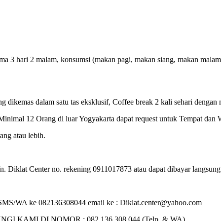
a 3 hari 2 malam, konsumsi (makan pagi, makan siang, makan malam), Co
ng dikemas dalam satu tas eksklusif, Coffee break 2 kali sehari dengan 
inimal 12 Orang di luar Yogyakarta dapat request untuk Tempat dan 
ng atau lebih.
 Diklat Center no. rekening 0911017873 atau dapat dibayar langsung p
i : SMS/WA ke 082136308044 email ke : Diklat.center@yahoo.com
MI DI NOMOR : 082 136 308 044 (Telp. & WA)