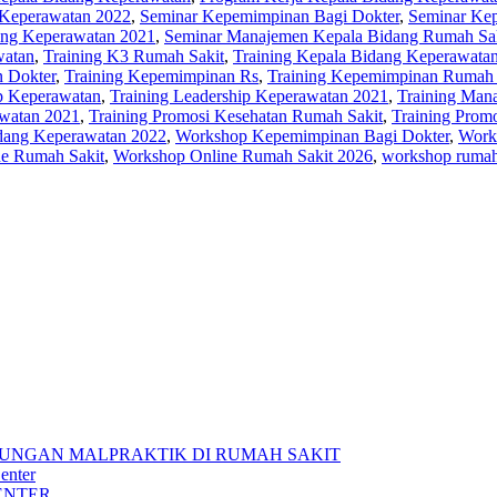
 Keperawatan 2022
,
Seminar Kepemimpinan Bagi Dokter
,
Seminar Ke
ang Keperawatan 2021
,
Seminar Manajemen Kepala Bidang Rumah Sa
watan
,
Training K3 Rumah Sakit
,
Training Kepala Bidang Keperawata
 Dokter
,
Training Kepemimpinan Rs
,
Training Kepemimpinan Rumah 
ip Keperawatan
,
Training Leadership Keperawatan 2021
,
Training Man
awatan 2021
,
Training Promosi Kesehatan Rumah Sakit
,
Training Prom
dang Keperawatan 2022
,
Workshop Kepemimpinan Bagi Dokter
,
Work
e Rumah Sakit
,
Workshop Online Rumah Sakit 2026
,
workshop rumah
UNGAN MALPRAKTIK DI RUMAH SAKIT
enter
ENTER