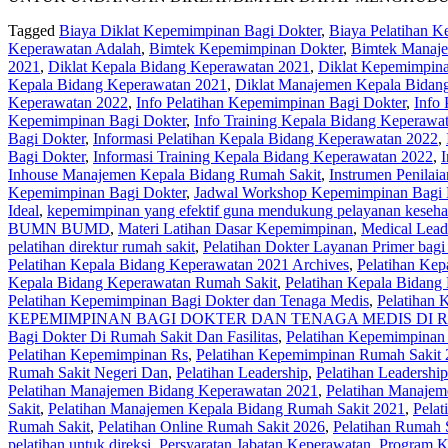
Tagged
Biaya Diklat Kepemimpinan Bagi Dokter
,
Biaya Pelatihan 
Keperawatan Adalah
,
Bimtek Kepemimpinan Dokter
,
Bimtek Manaje
2021
,
Diklat Kepala Bidang Keperawatan 2021
,
Diklat Kepemimpina
Kepala Bidang Keperawatan 2021
,
Diklat Manajemen Kepala Bidan
Keperawatan 2022
,
Info Pelatihan Kepemimpinan Bagi Dokter
,
Info
Kepemimpinan Bagi Dokter
,
Info Training Kepala Bidang Keperawa
Bagi Dokter
,
Informasi Pelatihan Kepala Bidang Keperawatan 2022
,
Bagi Dokter
,
Informasi Training Kepala Bidang Keperawatan 2022
,
Inhouse Manajemen Kepala Bidang Rumah Sakit
,
Instrumen Penilai
Kepemimpinan Bagi Dokter
,
Jadwal Workshop Kepemimpinan Bagi 
Ideal
,
kepemimpinan yang efektif guna mendukung pelayanan keseha
BUMN BUMD
,
Materi Latihan Dasar Kepemimpinan
,
Medical Leade
pelatihan direktur rumah sakit
,
Pelatihan Dokter Layanan Primer bag
Pelatihan Kepala Bidang Keperawatan 2021 Archives
,
Pelatihan Ke
Kepala Bidang Keperawatan Rumah Sakit
,
Pelatihan Kepala Bidang
Pelatihan Kepemimpinan Bagi Dokter dan Tenaga Medis
,
Pelatihan 
KEPEMIMPINAN BAGI DOKTER DAN TENAGA MEDIS DI R
Bagi Dokter Di Rumah Sakit Dan Fasilitas
,
Pelatihan Kepemimpinan
Pelatihan Kepemimpinan Rs
,
Pelatihan Kepemimpinan Rumah Sakit
Rumah Sakit Negeri Dan
,
Pelatihan Leadership
,
Pelatihan Leadershi
Pelatihan Manajemen Bidang Keperawatan 2021
,
Pelatihan Manaje
Sakit
,
Pelatihan Manajemen Kepala Bidang Rumah Sakit 2021
,
Pelat
Rumah Sakit
,
Pelatihan Online Rumah Sakit 2026
,
Pelatihan Rumah S
pelatihan untuk direksi
,
Persyaratan Jabatan Keperawatan
,
Program K