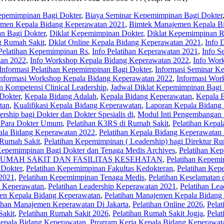
Kepemimpinan Bagi Dokter
,
Biaya Seminar Kepemimpinan Bagi Dokter
men Kepala Bidang Keperawatan 2021
,
Bimtek Manajemen Kepala B
n Bagi Dokter
,
Diklat Kepemimpinan Dokter
,
Diklat Kepemimpinan R
g Rumah Sakit
,
Dklat Online Kepala Bidang Keperawatan 2021
,
Info 
 Pelatihan Kepemimpinan Rs
,
Info Pelatihan Keperawatan 2021
,
Info S
tan 2022
,
Info Workshop Kepala Bidang Keperawatan 2022
,
Info Wor
Informasi Pelatihan Kepemimpinan Bagi Dokter
,
Informasi Seminar K
Informasi Workshop Kepala Bidang Keperawatan 2022
,
Informasi Wor
an Kompetensi Clinical Leadership
,
Jadwal Diklat Kepemimpinan Bagi 
Dokter
,
Kepala Bidang Adalah
,
Kepala Bidang Keperawatan
,
Kepala 
tan
,
Kualifikasi Kepala Bidang Keperawatan
,
Laporan Kepala Bidang
rship bagi Dokter dan Dokter Spesialis di
,
Modul Inti Pengembangan
i Para Dokter Umum
,
Pelatihan K3RS di Rumah Sakit
,
Pelatihan Kepa
pala Bidang Keperawatan 2022
,
Pelatihan Kepala Bidang Keperawatan
 Rumah Sakit
,
Pelatihan Kepemimpinan ( Leadership) bagi Direktur Ru
Kepemimpinan Bagi Dokter dan Tenaga Medis Archives
,
Pelatihan Ke
UMAH SAKIT DAN FASILITAS KESEHATAN
,
Pelatihan Kepemi
 Dokter
,
Pelatihan Kepemimpinan Fakultas Kedokteran
,
Pelatihan Ke
 2021
,
Pelatihan Kepemimpinan Tenaga Medis
,
Pelatihan Keselamatan
p Keperawatan
,
Pelatihan Leadership Keperawatan 2021
,
Pelatihan Le
men Kepala Bidang Keperawatan
,
Pelatihan Manajemen Kepala Bidang
ihan Manajemen Keperawatan Di Jakarta
,
Pelatihan Online 2026
,
Pela
akit‎
,
Pelatihan Rumah Sakit 2026
,
Pelatihan Rumah Sakit Jogja
,
Pela
epala Bidang Keperawatan
,
Program Kerja Kepala Bidang Keperawat