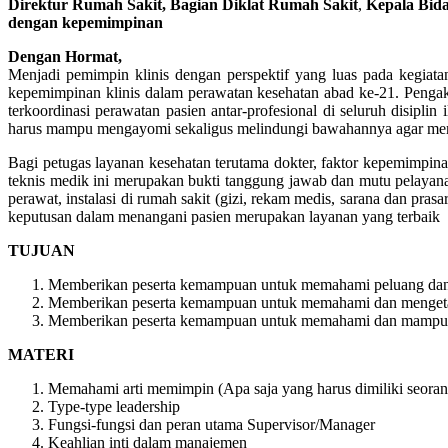
Direktur Rumah Sakit, Bagian Diklat Rumah Sakit
,
Kepala Bida
dengan kepemimpinan
Dengan Hormat,
Menjadi pemimpin klinis dengan perspektif yang luas pada kegiat
kepemimpinan klinis dalam perawatan kesehatan abad ke-21. Pengak
terkoordinasi perawatan pasien antar-profesional di seluruh disip
harus mampu mengayomi sekaligus melindungi bawahannya agar mer
Bagi petugas layanan kesehatan terutama dokter, faktor kepemimpi
teknis medik ini merupakan bukti tanggung jawab dan mutu pelayana
perawat, instalasi di rumah sakit (gizi, rekam medis, sarana dan pr
keputusan dalam menangani pasien merupakan layanan yang terbaik
TUJUAN
Memberikan peserta kemampuan untuk memahami peluang dan 
Memberikan peserta kemampuan untuk memahami dan mengetahui
Memberikan peserta kemampuan untuk memahami dan mampu 
MATERI
Memahami arti memimpin (Apa saja yang harus dimiliki seora
Type-type leadership
Fungsi-fungsi dan peran utama Supervisor/Manager
Keahlian inti dalam manajemen