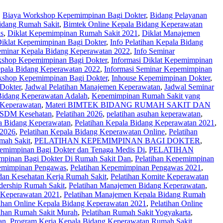
,
Biaya Workshop Kepemimpinan Bagi Dokter
,
Bidang Pelayanan
idang Rumah Sakit
,
Bimtek Online Kepala Bidang Keperawatan
s
,
Diklat Kepemimpinan Rumah Sakit 2021
,
Diklat Manajemen
Diklat Kepemimpinan Bagi Dokter
,
Info Pelatihan Kepala Bidang
eminar Kepala Bidang Keperawatan 2022
,
Info Seminar
kshop Kepemimpinan Bagi Dokter
,
Informasi Diklat Kepemimpinan
epala Bidang Keperawatan 2022
,
Informasi Seminar Kepemimpinan
kshop Kepemimpinan Bagi Dokter
,
Inhouse Kepemimpinan Dokter
,
Dokter
,
Jadwal Pelatihan Manajemen Keperawatan
,
Jadwal Seminar
Bidang Keperawatan Adalah
,
Kepemimpinan Rumah Sakit yang
 Keperawatan
,
Materi BIMTEK BIDANG RUMAH SAKIT DAN
 SDM Kesehatan
,
Pelatihan 2026
,
pelatihan asuhan keperawatan
,
la Bidang Keperawatan
,
Pelatihan Kepala Bidang Keperawatan 2021
,
 2026
,
Pelatihan Kepala Bidang Keperawatan Online
,
Pelatihan
mah Sakit
,
PELATIHAN KEPEMIMPINAN BAGI DOKTER
,
pemimpinan Bagi Dokter dan Tenaga Medis Di
,
PELATIHAN
mpinan Bagi Dokter Di Rumah Sakit Dan
,
Pelatihan Kepemimpinan
pemimpinan Pengawas
,
Pelatihan Kepemimpinan Pengawas 2021
,
 dan Kesehatan Kerja Rumah Sakit
,
Pelatihan Komite Keperawatan
adership Rumah Sakit
,
Pelatihan Manajemen Bidang Keperawatan
,
 Keperawatan 2021
,
Pelatihan Manajemen Kepala Bidang Rumah
tihan Online Kepala Bidang Keperawatan 2021
,
Pelatihan Online
tihan Rumah Sakit Murah
,
Pelatihan Rumah Sakit Yogyakarta
,
an
,
Program Kerja Kepala Bidang Keperawatan Rumah Sakit
,