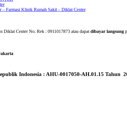
ter
ar – Farmasi Klinik Rumah Sakit – Diklat Center
 Diklat Center No. Rek : 0911017873 atau dapat
dibayar langsung
p
yakarta
epublik Indonesia : AHU-0017050-AH.01.15 Tahun 2