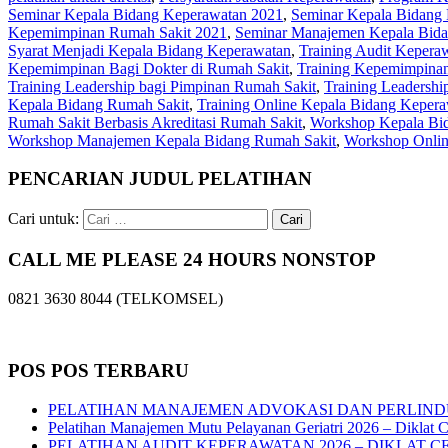
Seminar Kepala Bidang Keperawatan 2021
,
Seminar Kepala Bidang
Kepemimpinan Rumah Sakit 2021
,
Seminar Manajemen Kepala Bid
Syarat Menjadi Kepala Bidang Keperawatan
,
Training Audit Kepera
Kepemimpinan Bagi Dokter di Rumah Sakit
,
Training Kepemimpinan
Training Leadership bagi Pimpinan Rumah Sakit
,
Training Leadersh
Kepala Bidang Rumah Sakit
,
Training Online Kepala Bidang Keper
Rumah Sakit Berbasis Akreditasi Rumah Sakit
,
Workshop Kepala Bi
Workshop Manajemen Kepala Bidang Rumah Sakit
,
Workshop Onlin
PENCARIAN JUDUL PELATIHAN
Cari untuk:
CALL ME PLEASE 24 HOURS NONSTOP
0821 3630 8044 (TELKOMSEL)
POS POS TERBARU
PELATIHAN MANAJEMEN ADVOKASI DAN PERLIND
Pelatihan Manajemen Mutu Pelayanan Geriatri 2026 – Diklat C
PELATIHAN AUDIT KEPERAWATAN 2026 – DIKLAT C