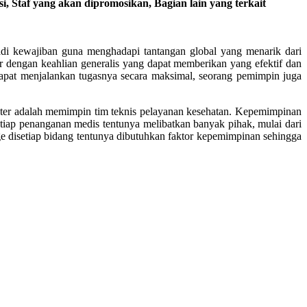
i, Staf yang akan dipromosikan, Bagian lain yang terkait
adi kewajiban guna menghadapi tantangan global yang menarik dari
 dengan keahlian generalis yang dapat memberikan yang efektif dan
 dapat menjalankan tugasnya secara maksimal, seorang pemimpin juga
kter adalah memimpin tim teknis pelayanan kesehatan. Kepemimpinan
tiap penanganan medis tentunya melibatkan banyak pihak, mulai dari
rge disetiap bidang tentunya dibutuhkan faktor kepemimpinan sehingga