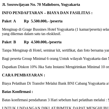
Jl. Sosrowijayan No. 70 Malioboro, Yogyakarta
INFO PENDAFTARAN – BIAYA DAN FASILITAS :
Paket A Rp 5.500.000,- /peserta
Menginap di Grage Bussines Hotel Yogyakarta (1 kamar/peserta) selam
yang dikemas dalam satu tas eksklusif.
Paket B Rp 4.500.000,-/peserta
Tanpa Menginap di Hotel, seminar kit, sertifikat, dan foto bersama ya
Bagi peserta Group Minimal 6 orang Untuk wilayah Yogyakarta dan M
Dapatkan Diskon 10% Jika Satu Instansi Mengirimkan Minimal 10 ora
CARA PEMBAYARAN :
Biaya Pelatihan Di Transfer Melalui Bank BNI Cabang Yogyakarta a/n.
Batas Konfirmasi :
Batas konfirmasi pendaftaran 3 Hari sebelum hari pelatihan melalu
UNTUK UNDANGAN DIKLAT/BIMTEK DAPAT MENGHUBUNGI KA