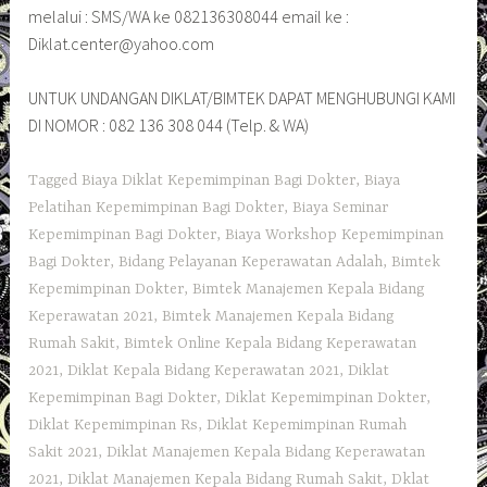
melalui : SMS/WA ke 082136308044 email ke :
Diklat.center@yahoo.com
UNTUK UNDANGAN DIKLAT/BIMTEK DAPAT MENGHUBUNGI KAMI
DI NOMOR : 082 136 308 044 (Telp. & WA)
Tagged
Biaya Diklat Kepemimpinan Bagi Dokter
,
Biaya
Pelatihan Kepemimpinan Bagi Dokter
,
Biaya Seminar
Kepemimpinan Bagi Dokter
,
Biaya Workshop Kepemimpinan
Bagi Dokter
,
Bidang Pelayanan Keperawatan Adalah
,
Bimtek
Kepemimpinan Dokter
,
Bimtek Manajemen Kepala Bidang
Keperawatan 2021
,
Bimtek Manajemen Kepala Bidang
Rumah Sakit
,
Bimtek Online Kepala Bidang Keperawatan
2021
,
Diklat Kepala Bidang Keperawatan 2021
,
Diklat
Kepemimpinan Bagi Dokter
,
Diklat Kepemimpinan Dokter
,
Diklat Kepemimpinan Rs
,
Diklat Kepemimpinan Rumah
Sakit 2021
,
Diklat Manajemen Kepala Bidang Keperawatan
2021
,
Diklat Manajemen Kepala Bidang Rumah Sakit
,
Dklat