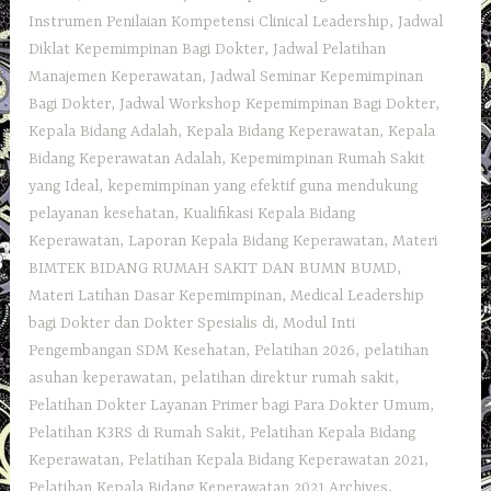
Instrumen Penilaian Kompetensi Clinical Leadership
,
Jadwal
Diklat Kepemimpinan Bagi Dokter
,
Jadwal Pelatihan
Manajemen Keperawatan
,
Jadwal Seminar Kepemimpinan
Bagi Dokter
,
Jadwal Workshop Kepemimpinan Bagi Dokter
,
Kepala Bidang Adalah
,
Kepala Bidang Keperawatan
,
Kepala
Bidang Keperawatan Adalah
,
Kepemimpinan Rumah Sakit
yang Ideal
,
kepemimpinan yang efektif guna mendukung
pelayanan kesehatan
,
Kualifikasi Kepala Bidang
Keperawatan
,
Laporan Kepala Bidang Keperawatan
,
Materi
BIMTEK BIDANG RUMAH SAKIT DAN BUMN BUMD
,
Materi Latihan Dasar Kepemimpinan
,
Medical Leadership
bagi Dokter dan Dokter Spesialis di
,
Modul Inti
Pengembangan SDM Kesehatan
,
Pelatihan 2026
,
pelatihan
asuhan keperawatan
,
pelatihan direktur rumah sakit
,
Pelatihan Dokter Layanan Primer bagi Para Dokter Umum
,
Pelatihan K3RS di Rumah Sakit
,
Pelatihan Kepala Bidang
Keperawatan
,
Pelatihan Kepala Bidang Keperawatan 2021
,
Pelatihan Kepala Bidang Keperawatan 2021 Archives
,