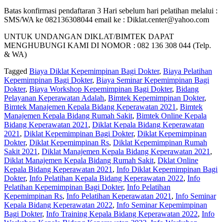
Batas konfirmasi pendaftaran 3 Hari sebelum hari pelatihan melalui :
SMS/WA ke 082136308044 email ke : Diklat.center@yahoo.com
UNTUK UNDANGAN DIKLAT/BIMTEK DAPAT
MENGHUBUNGI KAMI DI NOMOR : 082 136 308 044 (Telp.
& WA)
Tagged
Biaya Diklat Kepemimpinan Bagi Dokter
,
Biaya Pelatihan
Kepemimpinan Bagi Dokter
,
Biaya Seminar Kepemimpinan Bagi
Dokter
,
Biaya Workshop Kepemimpinan Bagi Dokter
,
Bidang
Pelayanan Keperawatan Adalah
,
Bimtek Kepemimpinan Dokter
,
Bimtek Manajemen Kepala Bidang Keperawatan 2021
,
Bimtek
Manajemen Kepala Bidang Rumah Sakit
,
Bimtek Online Kepala
Bidang Keperawatan 2021
,
Diklat Kepala Bidang Keperawatan
2021
,
Diklat Kepemimpinan Bagi Dokter
,
Diklat Kepemimpinan
Dokter
,
Diklat Kepemimpinan Rs
,
Diklat Kepemimpinan Rumah
Sakit 2021
,
Diklat Manajemen Kepala Bidang Keperawatan 2021
,
Diklat Manajemen Kepala Bidang Rumah Sakit
,
Dklat Online
Kepala Bidang Keperawatan 2021
,
Info Diklat Kepemimpinan Bagi
Dokter
,
Info Pelatihan Kepala Bidang Keperawatan 2022
,
Info
Pelatihan Kepemimpinan Bagi Dokter
,
Info Pelatihan
Kepemimpinan Rs
,
Info Pelatihan Keperawatan 2021
,
Info Seminar
Kepala Bidang Keperawatan 2022
,
Info Seminar Kepemimpinan
Bagi Dokter
,
Info Training Kepala Bidang Keperawatan 2022
,
Info