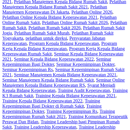
2021
,
Pelatihan Manajemen Kepala Bidang Rumah Sakit
,
Pelatihan
Manajemen Kepala Bidang Rumah Sakit 2021
,
Pelatihan
Manajemen Keperawatan Di Jakarta
,
Pelatihan Online 2026
,
Pelatihan Online Kepala Bidang Keperawatan 2021
,
Pelatihan
Online Rumah Sakit
,
Pelatihan Online Rumah Sakit 2026
,
Pelatihan
Rumah Sakit‎
,
Pelatihan Rumah Sakit 2026
,
Pelatihan Rumah Sakit
Jogja
,
Pelatihan Rumah Sakit Murah
,
Pelatihan Rumah Sakit
Yogyakarta
,
pelatihan untuk direksi
,
Persyaratan Jabatan
Keperawatan
,
Program Kepala Bidang Keperawatan
,
Program
Kerja Kepala Bidang Keperawatan
,
Program Kerja Kepala Bidang
Keperawatan Rumah Sakit
,
Seminar Kepala Bidang Keperawatan
2021
,
Seminar Kepala Bidang Keperawatan 2022
,
Seminar
Kepemimpinan Bagi Dokter
,
Seminar Kepemimpinan Dokter
,
Seminar Kepemimpinan Rs
,
Seminar Kepemimpinan Rumah Sakit
2021
,
Seminar Manajemen Kepala Bidang Keperawatan 2021
,
Seminar Manajemen Kepala Bidang Rumah Sakit
,
Seminar Online
Manajemen Kepala Bidang Keperawatan RS
,
Syarat Menjadi
Kepala Bidang Keperawatan
,
Training Audit Keperawatan
,
Training
K3 Rumah Sakit
,
Training Kepala Bidang Keperawatan 2021
,
Training Kepala Bidang Keperawatan 2022
,
Training
Kepemimpinan Bagi Dokter di Rumah Sakit
,
Training
Kepemimpinan Dokter
,
Training Kepemimpinan Rs
,
Training
Kepemimpinan Rumah Sakit 2021
,
Training Komunikasi Terapeutik
Perawat Dan Bidan
,
Training Leadership bagi Pimpinan Rumah
Sakit
,
Training Leadership Keperawatan
,
Training Leadership