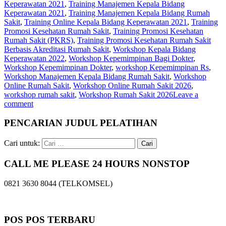
Keperawatan 2021
,
Training Manajemen Kepala Bidang
Keperawatan 2021
,
Training Manajemen Kepala Bidang Rumah
Sakit
,
Training Online Kepala Bidang Keperawatan 2021
,
Training
Promosi Kesehatan Rumah Sakit
,
Training Promosi Kesehatan
Rumah Sakit (PKRS)
,
Training Promosi Kesehatan Rumah Sakit
Berbasis Akreditasi Rumah Sakit
,
Workshop Kepala Bidang
Keperawatan 2022
,
Workshop Kepemimpinan Bagi Dokter
,
Workshop Kepemimpinan Dokter
,
workshop Kepemimpinan Rs
,
Workshop Manajemen Kepala Bidang Rumah Sakit
,
Workshop
Online Rumah Sakit
,
Workshop Online Rumah Sakit 2026
,
workshop rumah sakit
,
Workshop Rumah Sakit 2026
Leave a
comment
PENCARIAN JUDUL PELATIHAN
Cari untuk:
CALL ME PLEASE 24 HOURS NONSTOP
0821 3630 8044 (TELKOMSEL)
POS POS TERBARU