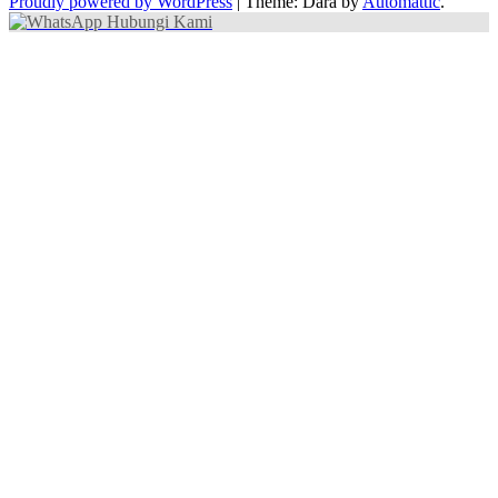
Proudly powered by WordPress
|
Theme: Dara by
Automattic
.
Hubungi Kami