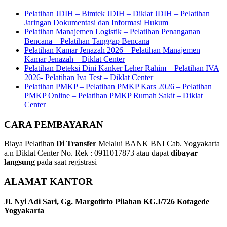
Pelatihan JDIH – Bimtek JDIH – Diklat JDIH – Pelatihan
Jaringan Dokumentasi dan Informasi Hukum
Pelatihan Manajemen Logistik – Pelatihan Penanganan
Bencana – Pelatihan Tanggap Bencana
Pelatihan Kamar Jenazah 2026 – Pelatihan Manajemen
Kamar Jenazah – Diklat Center
Pelatihan Deteksi Dini Kanker Leher Rahim – Pelatihan IVA
2026- Pelatihan Iva Test – Diklat Center
Pelatihan PMKP – Pelatihan PMKP Kars 2026 – Pelatihan
PMKP Online – Pelatihan PMKP Rumah Sakit – Diklat
Center
CARA PEMBAYARAN
Biaya Pelatihan
Di Transfer
Melalui BANK BNI Cab. Yogyakarta
a.n Diklat Center No. Rek : 0911017873 atau dapat
dibayar
langsung
pada saat registrasi
ALAMAT KANTOR
Jl. Nyi Adi Sari, Gg. Margotirto Pilahan KG.I/726 Kotagede
Yogyakarta