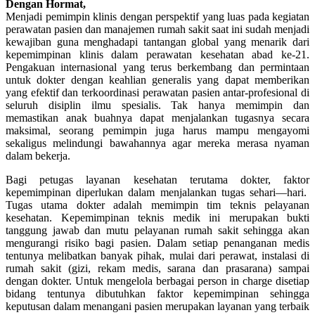
Dengan Hormat,
Menjadi pemimpin klinis dengan perspektif yang luas pada kegiatan
perawatan pasien dan manajemen rumah sakit saat ini sudah menjadi
kewajiban guna menghadapi tantangan global yang menarik dari
kepemimpinan klinis dalam perawatan kesehatan abad ke-21.
Pengakuan internasional yang terus berkembang dan permintaan
untuk dokter dengan keahlian generalis yang dapat memberikan
yang efektif dan terkoordinasi perawatan pasien antar-profesional di
seluruh disiplin ilmu spesialis. Tak hanya memimpin dan
memastikan anak buahnya dapat menjalankan tugasnya secara
maksimal, seorang pemimpin juga harus mampu mengayomi
sekaligus melindungi bawahannya agar mereka merasa nyaman
dalam bekerja.
Bagi petugas layanan kesehatan terutama dokter, faktor
kepemimpinan diperlukan dalam menjalankan tugas sehari—hari.
Tugas utama dokter adalah memimpin tim teknis pelayanan
kesehatan. Kepemimpinan teknis medik ini merupakan bukti
tanggung jawab dan mutu pelayanan rumah sakit sehingga akan
mengurangi risiko bagi pasien. Dalam setiap penanganan medis
tentunya melibatkan banyak pihak, mulai dari perawat, instalasi di
rumah sakit (gizi, rekam medis, sarana dan prasarana) sampai
dengan dokter. Untuk mengelola berbagai person in charge disetiap
bidang tentunya dibutuhkan faktor kepemimpinan sehingga
keputusan dalam menangani pasien merupakan layanan yang terbaik