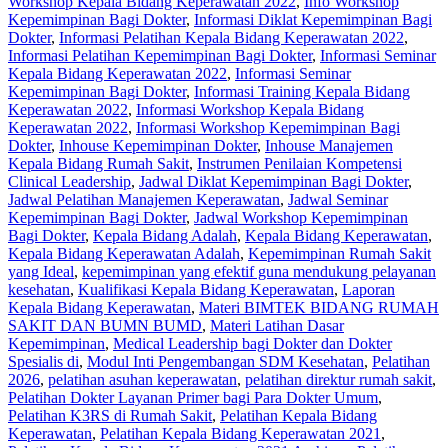
Workshop Kepala Bidang Keperawatan 2022
,
Info Workshop
Kepemimpinan Bagi Dokter
,
Informasi Diklat Kepemimpinan Bagi
Dokter
,
Informasi Pelatihan Kepala Bidang Keperawatan 2022
,
Informasi Pelatihan Kepemimpinan Bagi Dokter
,
Informasi Seminar
Kepala Bidang Keperawatan 2022
,
Informasi Seminar
Kepemimpinan Bagi Dokter
,
Informasi Training Kepala Bidang
Keperawatan 2022
,
Informasi Workshop Kepala Bidang
Keperawatan 2022
,
Informasi Workshop Kepemimpinan Bagi
Dokter
,
Inhouse Kepemimpinan Dokter
,
Inhouse Manajemen
Kepala Bidang Rumah Sakit
,
Instrumen Penilaian Kompetensi
Clinical Leadership
,
Jadwal Diklat Kepemimpinan Bagi Dokter
,
Jadwal Pelatihan Manajemen Keperawatan
,
Jadwal Seminar
Kepemimpinan Bagi Dokter
,
Jadwal Workshop Kepemimpinan
Bagi Dokter
,
Kepala Bidang Adalah
,
Kepala Bidang Keperawatan
,
Kepala Bidang Keperawatan Adalah
,
Kepemimpinan Rumah Sakit
yang Ideal
,
kepemimpinan yang efektif guna mendukung pelayanan
kesehatan
,
Kualifikasi Kepala Bidang Keperawatan
,
Laporan
Kepala Bidang Keperawatan
,
Materi BIMTEK BIDANG RUMAH
SAKIT DAN BUMN BUMD
,
Materi Latihan Dasar
Kepemimpinan
,
Medical Leadership bagi Dokter dan Dokter
Spesialis di
,
Modul Inti Pengembangan SDM Kesehatan
,
Pelatihan
2026
,
pelatihan asuhan keperawatan
,
pelatihan direktur rumah sakit
,
Pelatihan Dokter Layanan Primer bagi Para Dokter Umum
,
Pelatihan K3RS di Rumah Sakit
,
Pelatihan Kepala Bidang
Keperawatan
,
Pelatihan Kepala Bidang Keperawatan 2021
,