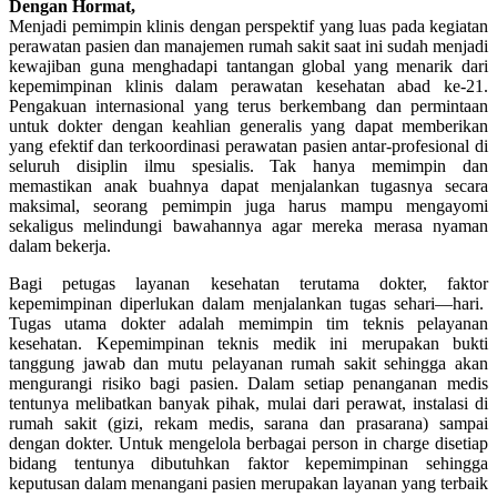
Dengan Hormat,
Menjadi pemimpin klinis dengan perspektif yang luas pada kegiatan
perawatan pasien dan manajemen rumah sakit saat ini sudah menjadi
kewajiban guna menghadapi tantangan global yang menarik dari
kepemimpinan klinis dalam perawatan kesehatan abad ke-21.
Pengakuan internasional yang terus berkembang dan permintaan
untuk dokter dengan keahlian generalis yang dapat memberikan
yang efektif dan terkoordinasi perawatan pasien antar-profesional di
seluruh disiplin ilmu spesialis. Tak hanya memimpin dan
memastikan anak buahnya dapat menjalankan tugasnya secara
maksimal, seorang pemimpin juga harus mampu mengayomi
sekaligus melindungi bawahannya agar mereka merasa nyaman
dalam bekerja.
Bagi petugas layanan kesehatan terutama dokter, faktor
kepemimpinan diperlukan dalam menjalankan tugas sehari—hari.
Tugas utama dokter adalah memimpin tim teknis pelayanan
kesehatan. Kepemimpinan teknis medik ini merupakan bukti
tanggung jawab dan mutu pelayanan rumah sakit sehingga akan
mengurangi risiko bagi pasien. Dalam setiap penanganan medis
tentunya melibatkan banyak pihak, mulai dari perawat, instalasi di
rumah sakit (gizi, rekam medis, sarana dan prasarana) sampai
dengan dokter. Untuk mengelola berbagai person in charge disetiap
bidang tentunya dibutuhkan faktor kepemimpinan sehingga
keputusan dalam menangani pasien merupakan layanan yang terbaik