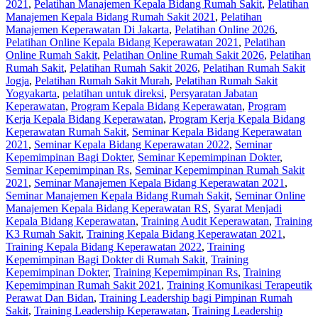
2021
,
Pelatihan Manajemen Kepala Bidang Rumah Sakit
,
Pelatihan
Manajemen Kepala Bidang Rumah Sakit 2021
,
Pelatihan
Manajemen Keperawatan Di Jakarta
,
Pelatihan Online 2026
,
Pelatihan Online Kepala Bidang Keperawatan 2021
,
Pelatihan
Online Rumah Sakit
,
Pelatihan Online Rumah Sakit 2026
,
Pelatihan
Rumah Sakit‎
,
Pelatihan Rumah Sakit 2026
,
Pelatihan Rumah Sakit
Jogja
,
Pelatihan Rumah Sakit Murah
,
Pelatihan Rumah Sakit
Yogyakarta
,
pelatihan untuk direksi
,
Persyaratan Jabatan
Keperawatan
,
Program Kepala Bidang Keperawatan
,
Program
Kerja Kepala Bidang Keperawatan
,
Program Kerja Kepala Bidang
Keperawatan Rumah Sakit
,
Seminar Kepala Bidang Keperawatan
2021
,
Seminar Kepala Bidang Keperawatan 2022
,
Seminar
Kepemimpinan Bagi Dokter
,
Seminar Kepemimpinan Dokter
,
Seminar Kepemimpinan Rs
,
Seminar Kepemimpinan Rumah Sakit
2021
,
Seminar Manajemen Kepala Bidang Keperawatan 2021
,
Seminar Manajemen Kepala Bidang Rumah Sakit
,
Seminar Online
Manajemen Kepala Bidang Keperawatan RS
,
Syarat Menjadi
Kepala Bidang Keperawatan
,
Training Audit Keperawatan
,
Training
K3 Rumah Sakit
,
Training Kepala Bidang Keperawatan 2021
,
Training Kepala Bidang Keperawatan 2022
,
Training
Kepemimpinan Bagi Dokter di Rumah Sakit
,
Training
Kepemimpinan Dokter
,
Training Kepemimpinan Rs
,
Training
Kepemimpinan Rumah Sakit 2021
,
Training Komunikasi Terapeutik
Perawat Dan Bidan
,
Training Leadership bagi Pimpinan Rumah
Sakit
,
Training Leadership Keperawatan
,
Training Leadership