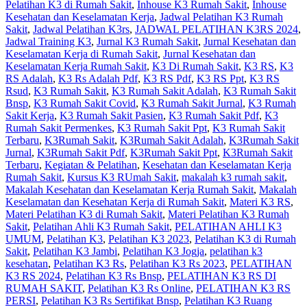
Pelatihan K3 di Rumah Sakit
,
Inhouse K3 Rumah Sakit
,
Inhouse
Kesehatan dan Keselamatan Kerja
,
Jadwal Pelatihan K3 Rumah
Sakit
,
Jadwal Pelatihan K3rs
,
JADWAL PELATIHAN K3RS 2024
,
Jadwal Training K3
,
Jurnal K3 Rumah Sakit
,
Jurnal Kesehatan dan
Keselamatan Kerja di Rumah Sakit
,
Jurnal Kesehatan dan
Keselamatan Kerja Rumah Sakit
,
K3 Di Rumah Sakit
,
K3 RS
,
K3
RS Adalah
,
K3 Rs Adalah Pdf
,
K3 RS Pdf
,
K3 RS Ppt
,
K3 RS
Rsud
,
K3 Rumah Sakit
,
K3 Rumah Sakit Adalah
,
K3 Rumah Sakit
Bnsp
,
K3 Rumah Sakit Covid
,
K3 Rumah Sakit Jurnal
,
K3 Rumah
Sakit Kerja
,
K3 Rumah Sakit Pasien
,
K3 Rumah Sakit Pdf
,
K3
Rumah Sakit Permenkes
,
K3 Rumah Sakit Ppt
,
K3 Rumah Sakit
Terbaru
,
K3Rumah Sakit
,
K3Rumah Sakit Adalah
,
K3Rumah Sakit
Jurnal
,
K3Rumah Sakit Pdf
,
K3Rumah Sakit Ppt
,
K3Rumah Sakit
Terbaru
,
Kegiatan & Pelatihan
,
Kesehatan dan Keselamatan Kerja
Rumah Sakit
,
Kursus K3 RUmah Sakit
,
makalah k3 rumah sakit
,
Makalah Kesehatan dan Keselamatan Kerja Rumah Sakit
,
Makalah
Keselamatan dan Kesehatan Kerja di Rumah Sakit
,
Materi K3 RS
,
Materi Pelatihan K3 di Rumah Sakit
,
Materi Pelatihan K3 Rumah
Sakit
,
Pelatihan Ahli K3 Rumah Sakit
,
PELATIHAN AHLI K3
UMUM
,
Pelatihan K3
,
Pelatihan K3 2023
,
Pelatihan K3 di Rumah
Sakit
,
Pelatihan K3 Jambi
,
Pelatihan K3 Jogja
,
pelatihan k3
kesehatan
,
Pelatihan K3 Rs
,
Pelatihan K3 Rs 2023
,
PELATIHAN
K3 RS 2024
,
Pelatihan K3 Rs Bnsp
,
PELATIHAN K3 RS DI
RUMAH SAKIT
,
Pelatihan K3 Rs Online
,
PELATIHAN K3 RS
PERSI
,
Pelatihan K3 Rs Sertifikat Bnsp
,
Pelatihan K3 Ruang