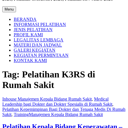
Menu
BERANDA
INFORMASI PELATIHAN
JENIS PELATIHAN
PROFIL KAMI
LEGALITAS LEMBAGA
MATERI DAN JADWAL
GALERI KEGIATAN
KEGIATAN PERMINTAAN
KONTAK KAMI
Tag:
Pelatihan K3RS di
Rumah Sakit
Inhouse Manajemen Kepala Bidang Rumah Sakit
,
Medical
Leadership bagi Dokter dan Dokter Spesialis di Rumah Sakit
,
Pelatihan Kepemimpinan Bagi Dokter dan Tenaga Medis Di Rumah
Sakit
,
TrainingManajemen Kepala Bidang Rumah Sakit
Pelatihan Kepala Bidang Keperawatan –