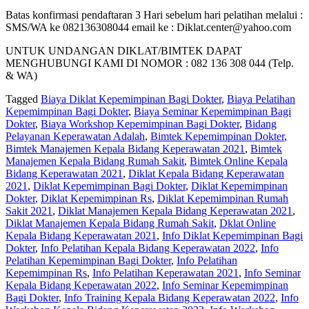
Batas konfirmasi pendaftaran 3 Hari sebelum hari pelatihan melalui :
SMS/WA ke 082136308044 email ke : Diklat.center@yahoo.com
UNTUK UNDANGAN DIKLAT/BIMTEK DAPAT
MENGHUBUNGI KAMI DI NOMOR : 082 136 308 044 (Telp.
& WA)
Tagged
Biaya Diklat Kepemimpinan Bagi Dokter
,
Biaya Pelatihan
Kepemimpinan Bagi Dokter
,
Biaya Seminar Kepemimpinan Bagi
Dokter
,
Biaya Workshop Kepemimpinan Bagi Dokter
,
Bidang
Pelayanan Keperawatan Adalah
,
Bimtek Kepemimpinan Dokter
,
Bimtek Manajemen Kepala Bidang Keperawatan 2021
,
Bimtek
Manajemen Kepala Bidang Rumah Sakit
,
Bimtek Online Kepala
Bidang Keperawatan 2021
,
Diklat Kepala Bidang Keperawatan
2021
,
Diklat Kepemimpinan Bagi Dokter
,
Diklat Kepemimpinan
Dokter
,
Diklat Kepemimpinan Rs
,
Diklat Kepemimpinan Rumah
Sakit 2021
,
Diklat Manajemen Kepala Bidang Keperawatan 2021
,
Diklat Manajemen Kepala Bidang Rumah Sakit
,
Dklat Online
Kepala Bidang Keperawatan 2021
,
Info Diklat Kepemimpinan Bagi
Dokter
,
Info Pelatihan Kepala Bidang Keperawatan 2022
,
Info
Pelatihan Kepemimpinan Bagi Dokter
,
Info Pelatihan
Kepemimpinan Rs
,
Info Pelatihan Keperawatan 2021
,
Info Seminar
Kepala Bidang Keperawatan 2022
,
Info Seminar Kepemimpinan
Bagi Dokter
,
Info Training Kepala Bidang Keperawatan 2022
,
Info