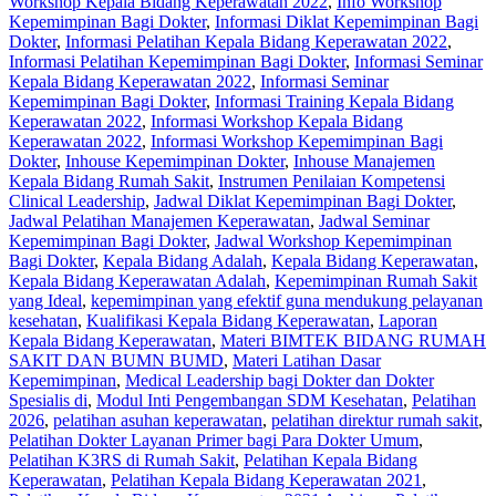
Workshop Kepala Bidang Keperawatan 2022
,
Info Workshop
Kepemimpinan Bagi Dokter
,
Informasi Diklat Kepemimpinan Bagi
Dokter
,
Informasi Pelatihan Kepala Bidang Keperawatan 2022
,
Informasi Pelatihan Kepemimpinan Bagi Dokter
,
Informasi Seminar
Kepala Bidang Keperawatan 2022
,
Informasi Seminar
Kepemimpinan Bagi Dokter
,
Informasi Training Kepala Bidang
Keperawatan 2022
,
Informasi Workshop Kepala Bidang
Keperawatan 2022
,
Informasi Workshop Kepemimpinan Bagi
Dokter
,
Inhouse Kepemimpinan Dokter
,
Inhouse Manajemen
Kepala Bidang Rumah Sakit
,
Instrumen Penilaian Kompetensi
Clinical Leadership
,
Jadwal Diklat Kepemimpinan Bagi Dokter
,
Jadwal Pelatihan Manajemen Keperawatan
,
Jadwal Seminar
Kepemimpinan Bagi Dokter
,
Jadwal Workshop Kepemimpinan
Bagi Dokter
,
Kepala Bidang Adalah
,
Kepala Bidang Keperawatan
,
Kepala Bidang Keperawatan Adalah
,
Kepemimpinan Rumah Sakit
yang Ideal
,
kepemimpinan yang efektif guna mendukung pelayanan
kesehatan
,
Kualifikasi Kepala Bidang Keperawatan
,
Laporan
Kepala Bidang Keperawatan
,
Materi BIMTEK BIDANG RUMAH
SAKIT DAN BUMN BUMD
,
Materi Latihan Dasar
Kepemimpinan
,
Medical Leadership bagi Dokter dan Dokter
Spesialis di
,
Modul Inti Pengembangan SDM Kesehatan
,
Pelatihan
2026
,
pelatihan asuhan keperawatan
,
pelatihan direktur rumah sakit
,
Pelatihan Dokter Layanan Primer bagi Para Dokter Umum
,
Pelatihan K3RS di Rumah Sakit
,
Pelatihan Kepala Bidang
Keperawatan
,
Pelatihan Kepala Bidang Keperawatan 2021
,