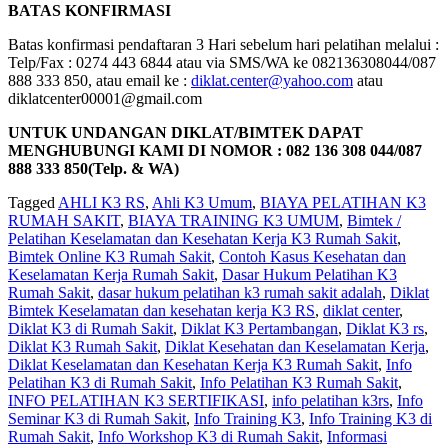
BATAS KONFIRMASI
Batas konfirmasi pendaftaran 3 Hari sebelum hari pelatihan melalui :
Telp/Fax : 0274 443 6844 atau via SMS/WA ke 082136308044/087
888 333 850, atau email ke :
diklat.center@yahoo.com
atau
diklatcenter00001@gmail.com
UNTUK UNDANGAN DIKLAT/BIMTEK DAPAT
MENGHUBUNGI KAMI DI NOMOR : 082 136 308 044/087
888 333 850(Telp. & WA)
Tagged
AHLI K3 RS
,
Ahli K3 Umum
,
BIAYA PELATIHAN K3
RUMAH SAKIT
,
BIAYA TRAINING K3 UMUM
,
Bimtek /
Pelatihan Keselamatan dan Kesehatan Kerja K3 Rumah Sakit
,
Bimtek Online K3 Rumah Sakit
,
Contoh Kasus Kesehatan dan
Keselamatan Kerja Rumah Sakit
,
Dasar Hukum Pelatihan K3
Rumah Sakit
,
dasar hukum pelatihan k3 rumah sakit adalah
,
Diklat
Bimtek Keselamatan dan kesehatan kerja K3 RS
,
diklat center
,
Diklat K3 di Rumah Sakit
,
Diklat K3 Pertambangan
,
Diklat K3 rs
,
Diklat K3 Rumah Sakit
,
Diklat Kesehatan dan Keselamatan Kerja
,
Diklat Keselamatan dan Kesehatan Kerja K3 Rumah Sakit
,
Info
Pelatihan K3 di Rumah Sakit
,
Info Pelatihan K3 Rumah Sakit
,
INFO PELATIHAN K3 SERTIFIKASI
,
info pelatihan k3rs
,
Info
Seminar K3 di Rumah Sakit
,
Info Training K3
,
Info Training K3 di
Rumah Sakit
,
Info Workshop K3 di Rumah Sakit
,
Informasi