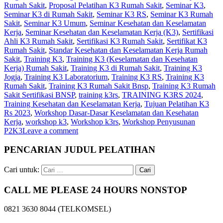
Rumah Sakit
,
Proposal Pelatihan K3 Rumah Sakit
,
Seminar K3
,
Seminar K3 di Rumah Sakit
,
Seminar K3 RS
,
Seminar K3 Rumah
Sakit
,
Seminar K3 Umum
,
Seminar Kesehatan dan Keselamatan
Kerja
,
Seminar Kesehatan dan Keselamatan Kerja (K3)
,
Sertifikasi
Ahli K3 Rumah Sakit
,
Sertifikasi K3 Rumah Sakit
,
Sertifikat K3
Rumah Sakit
,
Standar Kesehatan dan Keselamatan Kerja Rumah
Sakit
,
Training K3
,
Training K3 (Keselamatan dan Kesehatan
Kerja) Rumah Sakit
,
Training K3 di Rumah Sakit
,
Training K3
Jogja
,
Training K3 Laboratorium‎
,
Training K3 RS
,
Training K3
Rumah Sakit
,
Training K3 Rumah Sakit Bnsp
,
Training K3 Rumah
Sakit Sertifikasi BNSP
,
training k3rs
,
TRAINING K3RS 2024
,
Training Kesehatan dan Keselamatan Kerja
,
Tujuan Pelatihan K3
Rs 2023
,
Workshop Dasar-Dasar Keselamatan dan Kesehatan
Kerja
,
workshop k3
,
Workshop k3rs
,
Workshop Penyusunan
P2K3
Leave a comment
PENCARIAN JUDUL PELATIHAN
Cari untuk:
CALL ME PLEASE 24 HOURS NONSTOP
0821 3630 8044 (TELKOMSEL)