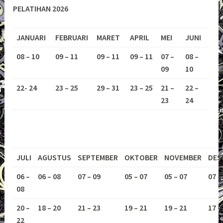
PELATIHAN 2026
JANUARI
FEBRUARI
MARET
APRIL
MEI
JUNI
08 – 10
09 – 11
09 – 11
09 – 11
07 –
08 –
09
10
22- 24
23 – 25
29 – 31
23 – 25
21 –
22 –
23
24
JULI
AGUSTUS
SEPTEMBER
OKTOBER
NOVEMBER
DES
06 –
06 – 08
07 – 09
05 – 07
05 – 07
07 –
08
20 –
18 – 20
21 – 23
19 – 21
19 – 21
17 –
22