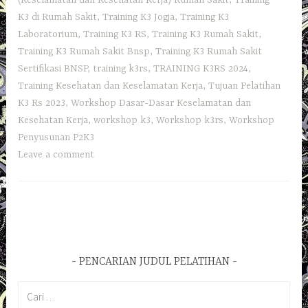
K3 di Rumah Sakit
,
Training K3 Jogja
,
Training K3
Laboratorium‎
,
Training K3 RS
,
Training K3 Rumah Sakit
,
Training K3 Rumah Sakit Bnsp
,
Training K3 Rumah Sakit
Sertifikasi BNSP
,
training k3rs
,
TRAINING K3RS 2024
,
Training Kesehatan dan Keselamatan Kerja
,
Tujuan Pelatihan
K3 Rs 2023
,
Workshop Dasar-Dasar Keselamatan dan
Kesehatan Kerja
,
workshop k3
,
Workshop k3rs
,
Workshop
Penyusunan P2K3
Leave a comment
PENCARIAN JUDUL PELATIHAN
Cari
untuk: