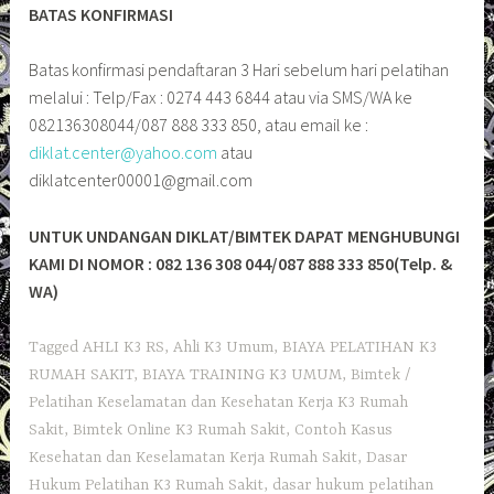
BATAS KONFIRMASI
Batas konfirmasi pendaftaran 3 Hari sebelum hari pelatihan
melalui : Telp/Fax : 0274 443 6844 atau via SMS/WA ke
082136308044/087 888 333 850, atau email ke :
diklat.center@yahoo.com
atau
diklatcenter00001@gmail.com
UNTUK UNDANGAN DIKLAT/BIMTEK DAPAT MENGHUBUNGI
KAMI DI NOMOR : 082 136 308 044/087 888 333 850(Telp. &
WA)
Tagged
AHLI K3 RS
,
Ahli K3 Umum
,
BIAYA PELATIHAN K3
RUMAH SAKIT
,
BIAYA TRAINING K3 UMUM
,
Bimtek /
Pelatihan Keselamatan dan Kesehatan Kerja K3 Rumah
Sakit
,
Bimtek Online K3 Rumah Sakit
,
Contoh Kasus
Kesehatan dan Keselamatan Kerja Rumah Sakit
,
Dasar
Hukum Pelatihan K3 Rumah Sakit
,
dasar hukum pelatihan