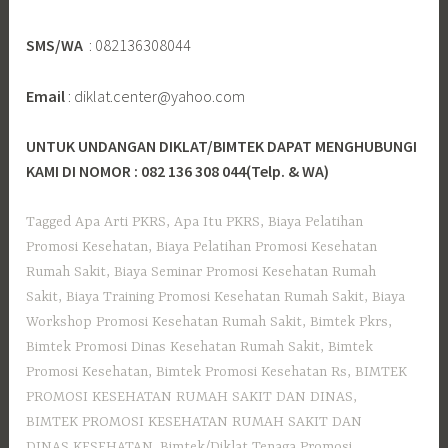
SMS/WA
: 082136308044
Email
: diklat.center@yahoo.com
UNTUK UNDANGAN DIKLAT/BIMTEK DAPAT MENGHUBUNGI
KAMI DI NOMOR : 082 136 308 044(Telp. & WA)
Tagged
Apa Arti PKRS
,
Apa Itu PKRS
,
Biaya Pelatihan
Promosi Kesehatan
,
Biaya Pelatihan Promosi Kesehatan
Rumah Sakit
,
Biaya Seminar Promosi Kesehatan Rumah
Sakit
,
Biaya Training Promosi Kesehatan Rumah Sakit
,
Biaya
Workshop Promosi Kesehatan Rumah Sakit
,
Bimtek Pkrs
,
Bimtek Promosi Dinas Kesehatan Rumah Sakit
,
Bimtek
Promosi Kesehatan
,
Bimtek Promosi Kesehatan Rs
,
BIMTEK
PROMOSI KESEHATAN RUMAH SAKIT DAN DINAS
,
BIMTEK PROMOSI KESEHATAN RUMAH SAKIT DAN
DINAS KESEHATAN
,
Bimtek/Diklat Tenaga Promosi