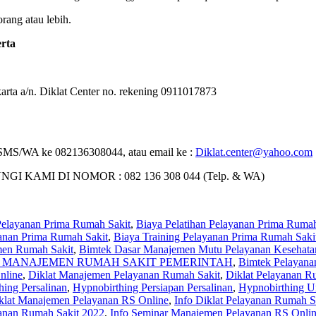
rang atau lebih.
rta
rta a/n. Diklat Center no. rekening 0911017873
 : SMS/WA ke 082136308044, atau email ke :
Diklat.center@yahoo.com
MI DI NOMOR : 082 136 308 044 (Telp. & WA)
Pelayanan Prima Rumah Sakit
,
Biaya Pelatihan Pelayanan Prima Rumah
yanan Prima Rumah Sakit
,
Biaya Training Pelayanan Prima Rumah Saki
men Rumah Sakit
,
Bimtek Dasar Manajemen Mutu Pelayanan Kesehata
 MANAJEMEN RUMAH SAKIT PEMERINTAH
,
Bimtek Pelayana
nline
,
Diklat Manajemen Pelayanan Rumah Sakit
,
Diklat Pelayanan R
hing Persalinan
,
Hypnobirthing Persiapan Persalinan
,
Hypnobirthing Un
iklat Manajemen Pelayanan RS Online
,
Info Diklat Pelayanan Rumah S
yanan Rumah Sakit 2022
,
Info Seminar Manajemen Pelayanan RS Onli