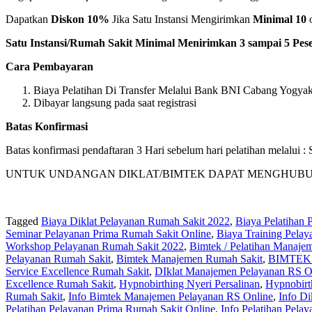
Dapatkan
Diskon 10%
Jika Satu Instansi Mengirimkan
Minimal 10
o
Satu Instansi/Rumah Sakit Minimal Menirimkan 3 sampai 5 Pese
Cara Pembayaran
Biaya Pelatihan Di Transfer Melalui Bank BNI Cabang Yogyaka
Dibayar langsung pada saat registrasi
Batas Konfirmasi
Batas konfirmasi pendaftaran 3 Hari sebelum hari pelatihan melalui
UNTUK UNDANGAN DIKLAT/BIMTEK DAPAT MENGHUBUNGI KA
Tagged
Biaya Diklat Pelayanan Rumah Sakit 2022
,
Biaya Pelatihan 
Seminar Pelayanan Prima Rumah Sakit Online
,
Biaya Training Pela
Workshop Pelayanan Rumah Sakit 2022
,
Bimtek / Pelatihan Manaje
Pelayanan Rumah Sakit
,
Bimtek Manajemen Rumah Sakit
,
BIMTEK
Service Excellence Rumah Sakit
,
DIklat Manajemen Pelayanan RS O
Excellence Rumah Sakit
,
Hypnobirthing Nyeri Persalinan
,
Hypnobirt
Rumah Sakit
,
Info Bimtek Manajemen Pelayanan RS Online
,
Info D
Pelatihan Pelayanan Prima Rumah Sakit Online
,
Info Pelatihan Pela