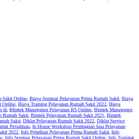
 Sakit Online
,
Biaya Seminar Pelayanan Prima Rumah Sakit
,
Biaya
t Online
,
Biaya Training Pelayanan Rumah Sakit 2022
,
Biaya
n di
,
BImtek Manajemen Pelayanan RS Online
,
Bimtek Manajemen
n Rumah Sakit
,
Bimtek Pelayanan Rumah Sakit 2021
,
Bimtek
umah Sakit
,
Diklat Pelayanan Rumah Sakit 2022
,
Diklat Service
tuk Persalinan
,
In House Workshop Pembagian Jasa Pelayanan
akit 2022
,
Info Pelatihan Pelayanan Prima Rumah Sakit
,
Info
ne
,
Info Seminar Pelayanan Prima Rumah Sakit Online
,
Info Training