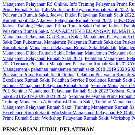
Manajemen Pelayanan RS Online
,
Info Training Pelayanan Prima Ru
Prima Rumah Sakit
,
Info Workshop Pelayanan Rumah Sakit 2022
,
In
Pelayanan Rumah Sakit
,
Jadwal Diklat Pelayanan Rumah Sakit 2022
Rumah Sakit 2022
,
Jadwal Pelayanan Rumah Sakit 2022
,
Jadwal Sem
Jadwal Training Pelayanan Prima Rumah Sakit Online
,
Jadwal Train
Pelayanan Rumah Sakit
,
MANAJEMEN KEUANGAN RUMAH S
Manajemen Pelayanan Gizi Rumah Sakit
,
Manajemen Pelayanan Keb
Sakit Dan Pukesmas
,
Manajemen Pelayanan Rumah Sakit dan Puske
Rumah Sakit
,
Manajemen Pelayanan Rumah Sakit Makalah
,
Manajem
Manajemen Diklat Rumah Sakit
,
Pelatihan Manajemen Pelayanan da
Manajemen Pelayanan Rumah Sakit 2023
,
Pelatihan Manajemen Pel
2023 Terbaru
,
Pelatihan Manajemen Pelayanan Rumah Sakit 2023 Yo
Management)
,
pelatihan manajemen rumah sakit 2018 2019 2020 20
Pelayanan Prima Rumah Sakit Online
,
Pelatihan Pelayanan Rumah Sa
Excellence Rumah Sakit
,
Pelatihan Service Excellence Rumah Sakit 
Seminar Manajemen Pelayanan Rumah Sakit
,
Seminar Manajemen Pe
Pdf
,
Seminar Manajemen Pelayanan Rumah Sakit 2023 Terbaru
,
Sem
Sakit 2018 2019 2020 2021 2022
,
Seminar Pelayanan Prima Rumah S
Training Manajemen Administrasi Rumah Sakit
,
Training Manajemen
Manajemen Pelayanan Rumah Sakit
,
Training Manajemen Rumah Sak
Excellence Rumah Sakit
,
Workshop Manajemen Pelayanan RS Onlin
Prima Rumah Sakit
,
Workshop Pelayanan Rumah Sakit
,
Workshop Pe
PENCARIAN JUDUL PELATIHAN