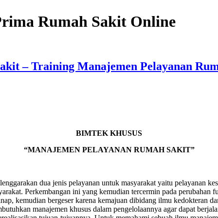
 Prima Rumah Sakit Online
akit – Training Manajemen Pelayanan Rum
BIMTEK KHUSUS
“MANAJEMEN PELAYANAN RUMAH SAKIT”
elenggarakan dua jenis pelayanan untuk masyarakat yaitu pelayanan k
yarakat. Perkembangan ini yang kemudian tercermin pada perubahan f
 inap, kemudian bergeser karena kemajuan dibidang ilmu kedokteran d
membutuhkan manajemen khusus dalam pengelolaannya agar dapat berja
erealisasikan tujuan-tujuannya. Untuk memahami sebuah ilmu manajemen