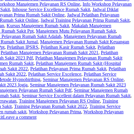
orkshop Manajemen Pelayanan RS Online
,
Info Workshop Pelayanan
Sakit
,
Inhouse Service Excellence Rumah Sakit
,
Jadwal Diklat
layanan Prima Rumah Sakit Online
,
Jadwal Pelatihan Pelayanan
 Rumah Sakit Online
,
Jadwal Training Pelayanan Prima Rumah Sakit
,
nan
,
Kursus Manajemen Rumah Sakit
,
Makalah Manajemen
Rumah Sakit Ppt
,
Manajemen Mutu Pelayanan Rumah Sakit
,
 Pelayanan Rumah Sakit Adalah
,
Manajemen Pelayanan Rumah
Rumah Sakit Jurnal
,
Manajemen Pelayanan Rumah Sakit Keuangan
Ppt
,
Pelatihan IPSRS
,
Pelatihan Kasir Rumah Sakit
,
Pelatihan
,
Pelatihan Manajemen Pelayanan Rumah Sakit 2021
,
Pelatihan
h Sakit 2023 Pdf
,
Pelatihan Manajemen Pelayanan Rumah Sakit
emen Rumah Sakit
,
Pelatihan Manajemen Rumah Sakit (Hospital
ah Sakit 2022
,
Pelatihan Pelayanan Prima Rumah Sakit
,
Pelatihan
ah Sakit 2022
,
Pelatihan Service Excelence
,
Pelatihan Service
Metode Hypnobirthing
,
Seminar Manajemen Pelayanan RS Online
,
it 2023 Jogja
,
Seminar Manajemen Pelayanan Rumah Sakit 2023
anajemen Pelayanan Rumah Sakit Pdf
,
Seminar Manajemen Rumah
umah Sakit
,
Seminar Service Excellent dalam Pelayanan Rumah Sakit
,
erawatan
,
Training Manajemen Pelayanan RS Online
,
Training
 Sakit
,
Training Pelayanan Rumah Sakit 2022
,
Training Service
n rumah sakit
,
Workshop Pelayanan Prima
,
Workshop Pelayanan
it
Leave a comment