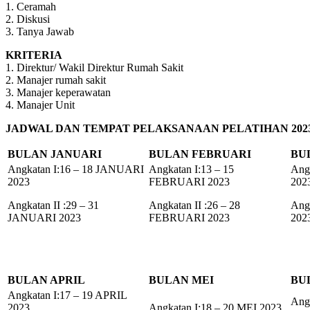
1. Ceramah
2. Diskusi
3. Tanya Jawab
KRITERIA
1. Direktur/ Wakil Direktur Rumah Sakit
2. Manajer rumah sakit
3. Manajer keperawatan
4. Manajer Unit
JADWAL DAN TEMPAT PELAKSANAAN PELATIHAN 202
BULAN JANUARI
BULAN FEBRUARI
BU
Angkatan I:16 – 18 JANUARI
Angkatan I:13 – 15
Ang
2023
FEBRUARI 2023
202
Angkatan II :29 – 31
Angkatan II :26 – 28
Ang
JANUARI 2023
FEBRUARI 2023
202
BULAN APRIL
BULAN MEI
BU
Angkatan I:17 – 19 APRIL
Ang
2023
Angkatan I:18 – 20 MEI 2023