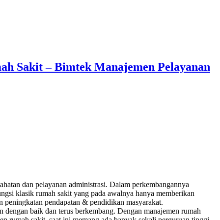
ah Sakit – Bimtek Manajemen Pelayanan
esahatan dan pelayanan administrasi. Dalam perkembangannya
ungsi klasik rumah sakit yang pada awalnya hanya memberikan
an peningkatan pendapatan & pendidikan masyarakat.
lan dengan baik dan terus berkembang. Dengan manajemen rumah
 rumah sakit, saat ini memang ada banyak sekali perguruan tinggi