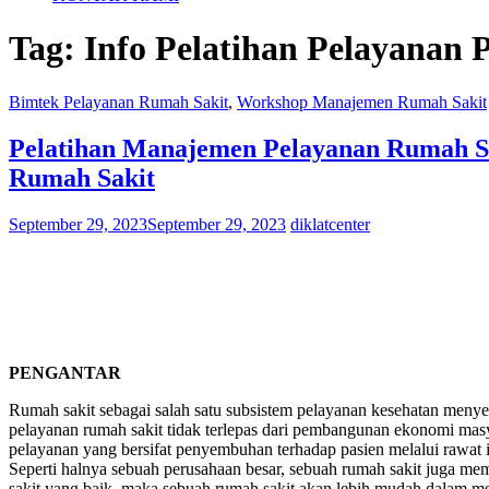
Tag:
Info Pelatihan Pelayanan
Bimtek Pelayanan Rumah Sakit
,
Workshop Manajemen Rumah Sakit
Pelatihan Manajemen Pelayanan Rumah S
Rumah Sakit
September 29, 2023
September 29, 2023
diklatcenter
PENGANTAR
Rumah sakit sebagai salah satu subsistem pelayanan kesehatan meny
pelayanan rumah sakit tidak terlepas dari pembangunan ekonomi mas
pelayanan yang bersifat penyembuhan terhadap pasien melalui rawat
Seperti halnya sebuah perusahaan besar, sebuah rumah sakit juga 
sakit yang baik, maka sebuah rumah sakit akan lebih mudah dalam m