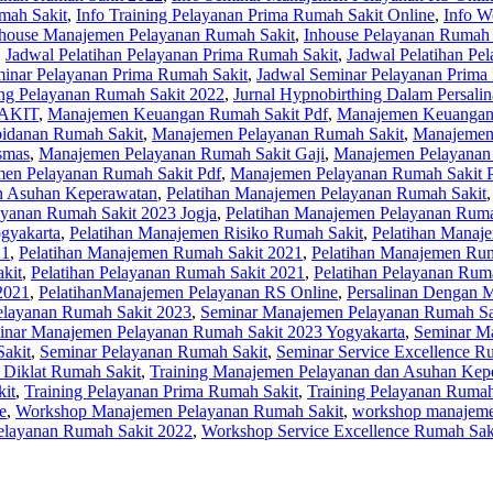
mah Sakit
,
Info Training Pelayanan Prima Rumah Sakit Online
,
Info W
house Manajemen Pelayanan Rumah Sakit
,
Inhouse Pelayanan Rumah 
,
Jadwal Pelatihan Pelayanan Prima Rumah Sakit
,
Jadwal Pelatihan Pe
inar Pelayanan Prima Rumah Sakit
,
Jadwal Seminar Pelayanan Prima
ing Pelayanan Rumah Sakit 2022
,
Jurnal Hypnobirthing Dalam Persali
AKIT
,
Manajemen Keuangan Rumah Sakit Pdf
,
Manajemen Keuangan 
idanan Rumah Sakit
,
Manajemen Pelayanan Rumah Sakit
,
Manajemen
smas
,
Manajemen Pelayanan Rumah Sakit Gaji
,
Manajemen Pelayanan 
en Pelayanan Rumah Sakit Pdf
,
Manajemen Pelayanan Rumah Sakit 
n Asuhan Keperawatan
,
Pelatihan Manajemen Pelayanan Rumah Sakit
ayanan Rumah Sakit 2023 Jogja
,
Pelatihan Manajemen Pelayanan Ruma
gyakarta
,
Pelatihan Manajemen Risiko Rumah Sakit
,
Pelatihan Manaj
21
,
Pelatihan Manajemen Rumah Sakit 2021
,
Pelatihan Manajemen Rum
kit
,
Pelatihan Pelayanan Rumah Sakit 2021
,
Pelatihan Pelayanan Rum
2021
,
PelatihanManajemen Pelayanan RS Online
,
Persalinan Dengan 
layanan Rumah Sakit 2023
,
Seminar Manajemen Pelayanan Rumah Sak
inar Manajemen Pelayanan Rumah Sakit 2023 Yogyakarta
,
Seminar M
akit
,
Seminar Pelayanan Rumah Sakit
,
Seminar Service Excellence R
 Diklat Rumah Sakit
,
Training Manajemen Pelayanan dan Asuhan Kep
it
,
Training Pelayanan Prima Rumah Sakit
,
Training Pelayanan Rumah
e
,
Workshop Manajemen Pelayanan Rumah Sakit
,
workshop manajeme
layanan Rumah Sakit 2022
,
Workshop Service Excellence Rumah Sak