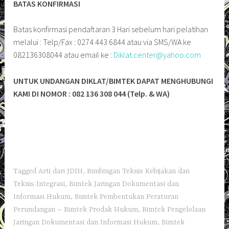
BATAS KONFIRMASI
Batas konfirmasi pendaftaran 3 Hari sebelum hari pelatihan
melalui : Telp/Fax : 0274 443 6844 atau via SMS/WA ke
082136308044 atau email ke :
Diklat.center@yahoo.com
UNTUK UNDANGAN DIKLAT/BIMTEK DAPAT MENGHUBUNGI
KAMI DI NOMOR : 082 136 308 044 (Telp. & WA)
Tagged
Arti dari JDIH
,
Bimbingan Teknis Kebijakan dan
Teknis Integrasi
,
Bimtek Jaringan Dokumentasi dan
Informasi Hukum
,
Bimtek Pembentukan Peraturan
Perundangan – Bimtek Prodak Hukum
,
Bimtek Pengelolaan
Jaringan Dokumentasi dan Informasi Hukum
,
Bimtek