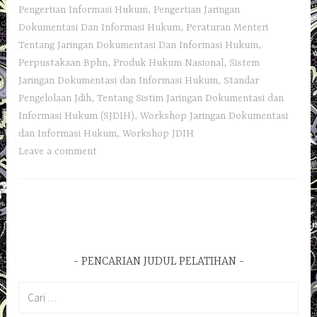
Pengertian Informasi Hukum
,
Pengertian Jaringan
Dokumentasi Dan Informasi Hukum
,
Peraturan Menteri
Tentang Jaringan Dokumentasi Dan Informasi Hukum
,
Perpustakaan Bphn
,
Produk Hukum Nasional
,
Sistem
Jaringan Dokumentasi dan Informasi Hukum
,
Standar
Pengelolaan Jdih
,
Tentang Sistim Jaringan Dokumentasi dan
Informasi Hukum (SJDIH)
,
Workshop Jaringan Dokumentasi
dan Informasi Hukum
,
Workshop JDIH
Leave a comment
PENCARIAN JUDUL PELATIHAN
Cari
untuk: