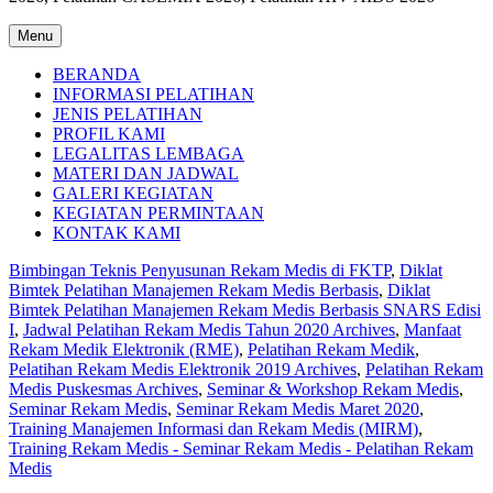
Menu
BERANDA
INFORMASI PELATIHAN
JENIS PELATIHAN
PROFIL KAMI
LEGALITAS LEMBAGA
MATERI DAN JADWAL
GALERI KEGIATAN
KEGIATAN PERMINTAAN
KONTAK KAMI
Bimbingan Teknis Penyusunan Rekam Medis di FKTP
,
Diklat
Bimtek Pelatihan Manajemen Rekam Medis Berbasis
,
Diklat
Bimtek Pelatihan Manajemen Rekam Medis Berbasis SNARS Edisi
I
,
Jadwal Pelatihan Rekam Medis Tahun 2020 Archives
,
Manfaat
Rekam Medik Elektronik (RME)
,
Pelatihan Rekam Medik
,
Pelatihan Rekam Medis Elektronik 2019 Archives
,
Pelatihan Rekam
Medis Puskesmas Archives
,
Seminar & Workshop Rekam Medis
,
Seminar Rekam Medis
,
Seminar Rekam Medis Maret 2020
,
Training Manajemen Informasi dan Rekam Medis (MIRM)
,
Training Rekam Medis - Seminar Rekam Medis - Pelatihan Rekam
Medis