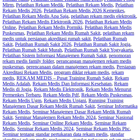
Mirm
,
Pelatihan Rekam Medik
,
Pelatihan Rekam Medis
,
Pelatihan
Rekam Medis 2026
,
Pelatihan Rekam Medis 2026 Kemenkes
,
Pelatihan Rekam Medis Apa Saja
,
pelatihan rekam medis elektronik
,
Pelatihan Rekam Medis Elektronik 2026
,
Pelatihan Rekam Medis
Online
,
Pelatihan Rekam Medis Pormiki
,
Pelatihan Rekam Medis
Puskesmas
,
Pelatihan Rekam Medis Rumah Sakit
,
pelatihan rekam
medis untuk persiapan akreditasi rumah sakit
,
Pelatihan Rumah
Sakit
,
Pelatihan Rumah Sakit 2026
,
Pelatihan Rumah Sakit Jogja
,
Pelatihan Rumah Sakit Murah
,
Pelatihan Rumah Sakit Yogyakarta
,
Pelatihan Sistem Informasi Manajemen Rumah Sakit
,
penomoran
rekam medis family folder
,
perancangan manajemen rekam medis
puskesmas
,
perencanaan dalam manajemen rekam medis
,
Persiapan
Akreditasi Rekam Medis
,
program diklat rekam medis
,
rekam
medis
,
REKAM MEDIS – Pusat Training Rumah Sakit
,
Rekam
Medis Adalah
,
Rekam Medis Dan Informasi Kesehatan
,
Rekam
Medis di Jogja
,
Rekam Medis Elektronik
,
Rekam Medis Menurut
Permenkes Terbaru
,
Rekam Medis Pdf
,
Rekam Medis Puskesmas
,
Rekam Medis Ugm
,
Rekam Medis Unjani
,
Running Training
Manajemen Dasar Rekam Medik Rumah Sakit
,
Seminar Informatika
Rekam Medis
,
Seminar Manajemen Dasar Rekam Medik Rumah
Sakit
,
Seminar Manajemen Rekam Medis 2024
,
Seminar Nasional
Rekam Medis
,
Seminar Online Rekam Medis
,
Seminar Rekam
Medis
,
Seminar Rekam Medis 2024
,
Seminar Rekam Medis Phc
,
Seminar tentang standar pertukaran data rekam medis
,
standar
akreditasi rekam medis puskesmas
,
standar pelayanan rekam medis