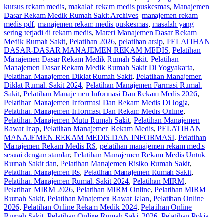
kursus rekam medis
,
makalah rekam medis puskesmas
,
Manajemen
Dasar Rekam Medik Rumah Sakit Archives
,
manajemen rekam
medis pdf
,
manajemen rekam medis puskesmas
,
masalah yang
sering terjadi di rekam medis
,
Materi Manajemen Dasar Rekam
Medik Rumah Sakit
,
Pelatihan 2026
,
pelatihan arsip
,
PELATIHAN
DASAR-DASAR MANAJEMEN REKAM MEDIS
,
Pelatihan
Manajemen Dasar Rekam Medik Rumah Sakit
,
Pelatihan
Manajemen Dasar Rekam Medik Rumah Sakit Di Yogyakarta
,
Pelatihan Manajemen Diklat Rumah Sakit
,
Pelatihan Manajemen
Diklat Rumah Sakit 2024
,
Pelatihan Manajemen Farmasi Rumah
Sakit
,
Pelatihan Manajemen Informasi Dan Rekam Medis 2026
,
Pelatihan Manajemen Informasi Dan Rekam Medis Di Jogja
,
Pelatihan Manajemen Informasi Dan Rekam Medis Online
,
Pelatihan Manajemen Mutu Rumah Sakit
,
Pelatihan Manajemen
Rawat Inap
,
Pelatihan Manajemen Rekam Medis
,
PELATIHAN
MANAJEMEN REKAM MEDIS DAN INFORMASI
,
Pelatihan
Manajemen Rekam Medis RS
,
pelatihan manajemen rekam medis
sesuai dengan standar
,
Pelatihan Manajemen Rekam Medis Untuk
Rumah Sakit dan
,
Pelatihan Manajemen Risiko Rumah Sakit
,
Pelatihan Manajemen Rs
,
Pelatihan Manajemen Rumah Sakit
,
Pelatihan Manajemen Rumah Sakit 2024
,
Pelatihan MIRM
,
Pelatihan MIRM 2026
,
Pelatihan MIRM Online
,
Pelatihan MIRM
Rumah Sakit
,
Pelatihan Mnajemen Rawat Jalan
,
Pelatihan Online
2026
,
Pelatihan Online Rekam Medik 2024
,
Pelatihan Online
Rumah Sakit
,
Pelatihan Online Rumah Sakit 2026
,
Pelatihan Pokja