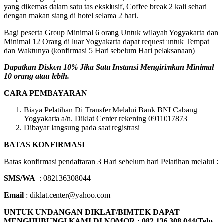
yang dikemas dalam satu tas eksklusif, Coffee break 2 kali sehari
dengan makan siang di hotel selama 2 hari.
Bagi peserta Group Minimal 6 orang Untuk wilayah Yogyakarta dan
Minimal 12 Orang di luar Yogyakarta dapat request untuk Tempat
dan Waktunya (konfirmasi 5 Hari sebelum Hari pelaksanaan)
Dapatkan Diskon 10% Jika Satu Instansi Mengirimkan Minimal
10 orang atau lebih.
CARA PEMBAYARAN
Biaya Pelatihan Di Transfer Melalui Bank BNI Cabang
Yogyakarta a/n. Diklat Center rekening 0911017873
Dibayar langsung pada saat registrasi
BATAS KONFIRMASI
Batas konfirmasi pendaftaran 3 Hari sebelum hari Pelatihan melalui :
SMS/WA
: 082136308044
Email
: diklat.center@yahoo.com
UNTUK UNDANGAN DIKLAT/BIMTEK DAPAT
MENGHUBUNGI KAMI DI NOMOR : 082 136 308 044(Telp.