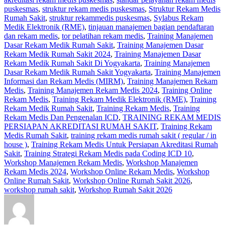
puskesmas
,
struktur rekam medis puskesmas
,
Struktur Rekam Medis
Rumah Sakit
,
struktur rekammedis puskesmas
,
Sylabus Rekam
Medik Elektronik (RME)
,
tinjauan manajemen bagian pendaftaran
dan rekam medis
,
tor pelatihan rekam medis
,
Training Manajemen
Dasar Rekam Medik Rumah Sakit
,
Training Manajemen Dasar
Rekam Medik Rumah Sakit 2024
,
Training Manajemen Dasar
Rekam Medik Rumah Sakit Di Yogyakarta
,
Training Manajemen
Dasar Rekam Medik Rumah Sakit Yogyakarta
,
Training Manajemen
Informasi dan Rekam Medis (MIRM)
,
Training Manajemen Rekam
Medis
,
Training Manajemen Rekam Medis 2024
,
Training Online
Rekam Medis
,
Training Rekam Medik Elektronik (RME)
,
Training
Rekam Medik Rumah Sakit
,
Training Rekam Medis
,
Training
Rekam Medis Dan Pengenalan ICD
,
TRAINING REKAM MEDIS
PERSIAPAN AKREDITASI RUMAH SAKIT
,
Training Rekam
Medis Rumah Sakit
,
training rekam medis rumah sakit ( regular / in
house )
,
Training Rekam Medis Untuk Persiapan Akreditasi Rumah
Sakit
,
Training Strategi Rekam Medis pada Coding ICD 10
,
Workshop Manajemen Rekam Medis
,
Workshop Manajemen
Rekam Medis 2024
,
Workshop Online Rekam Medis
,
Workshop
Online Rumah Sakit
,
Workshop Online Rumah Sakit 2026
,
workshop rumah sakit
,
Workshop Rumah Sakit 2026