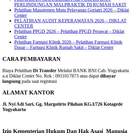
PERLINDUNGAN MALPRAKTIK DI RUMAH SAKIT
Pelatihan Manajemen Mutu Pelayanan Geriatri 2026 – Diklat
Center
PELATIHAN AUDIT KEPERAWATAN 2026 – DIKLAT
CENTER
Pelatihan PPGD 2026 – Pelatihan PPGD Perawat – Diklat
Center
Pelatihan Farmasi Klinik 2026 – Pelatihan Farmasi Klinik
Dasar – Farmasi Klinik Rumah Sakit – Diklat Center
CARA PEMBAYARAN
Biaya Pelatihan
Di Transfer
Melalui BANK BNI Cab. Yogyakarta
a.n Diklat Center No. Rek : 0911017873 atau dapat
dibayar
langsung
pada saat registrasi
ALAMAT KANTOR
Jl. Nyi Adi Sari, Gg. Margotirto Pilahan KG.I/726 Kotagede
Yogyakarta
Izin Kementerian Hukum Dan Hak Asasi Manusia