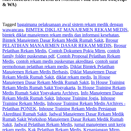
& WA)
Tagged
bagaimana pelaksanaan awal sistem rekam medik dengan
wawancara
,
BIMTEK DIKLAT MANAJEMEN REKAM MEDIS
,
bimtek diklat manajemen rekam medis dan informasi kesehatan
,
Bimtek Manajemen Dasar Rekam Medik Rumah Sakit
,
Brosur
PELATIHAN MANAJEMEN DASAR REKAM MEDIS
,
Brosur
Pelatihan Rekam Medis
,
Contoh Dokumen Pokja Mirm
,
contoh
family folder puskesmas pdf
,
Contoh Proposal Pelatihan Rekam
Medis
,
contoh rekam medis puskesmas akreditasi
,
contoh surat
permohonan pelatihan rekam medis
,
Diklat Bimtek Pelatihan
Manajemen Rekam Medis Berbasis
,
Diklat Manajemen Dasar
Rekam Medik Rumah Sakit
,
diklat rekam medis
,
In House
Manajemen Dasar Rekam Medik Rumah Sakit
,
In House Training
Rekam Medis Rumah Sakit Yogyakarta
,
In House Training Rekam
Medis Rumah Sakit Yogyakarta Archives
,
Info Manajemen Dasar
Rekam Medik Rumah Sakit
,
Inhouse Training Jogja
,
Inhouse
Training Rekam Medis
,
Inhouse Training Rekam Medis Archives -
Pelatihan PONEK
,
Inhouse Training Rekam Medis Persiapan
Akreditasi Rumah Sakit
,
Jadwal Manajemen Dasar Rekam Medik
Rumah Sakit Workshop Manajemen Dasar Rekam Medik Rumah
Sakit
,
Jadwal Pelatihan Rekam Medis
,
jurnal manajemen unit kerja
rekam medis
,
Kak Pelatihan Rekam Medis
,
Kepanjangan Mirm
,