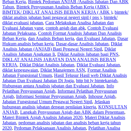
Beban Kerja
,
Bimtek Pedoman ANJAB /Analisis Jabatan Dan ABK
Tahun
,
Bimtek Penyusunan Analisis Beban Kerja (ABK)
,
BIMTEK/ DIKLAT ANALISIS BEBAN KERJA ( ABK )
,
bimtek/
diklat analisis jabatan bagi pegawai negeri sipil ( pns )
,
bimtek/
diklat evaluasi jabatan
,
Cara Melakukan Analisa Jabatan dan
Evaluasi Jabatan yang
,
contoh anjab dan abk
,
Contoh Evaluasi
Jabatan Pelaksana
,
Contoh Format Analisis Jabatan Dan Analisis
Beban Kerja
,
dan Analisis Beban kerja
,
dan Evaluasi Jabatan
,
Dasar
Hukum analisis beban kerja
,
Dasar-dasar Analisis Jabatan
,
Diklat
Analisis Jabatan (ANJAB) Bagi Pegawai Negeri Sipil
,
Diklat
Analisis Jabatan Angkatan Ii
,
Diklat Analisis Jabatan bagi PNS
,
DIKLAT ANALISIS JABATAN DAN ANALISIS BEBAN
KERJA
,
Diklat Diklat Analisis Jabatan
,
Diklat Evaluasi Jabatan
,
diklat kepegawaian
,
Diklat Manajemen ASN
,
Format Analisis
Jabatan Fungsional Umum
,
Hasil Telusur Hasil web Diklat Analisis
Jabatan Dan Evaluasi Jabatan Di Jogja
,
http bit ly bimtekanjab
,
Hubungan antara Analisis jabatan dan Evaluasi Jabatan
,
Info
Pelatihan Penyusunan Anjab
,
Informasi Pelatihan Penyusunan
Anjab
,
Informasi Seminar Penyusunan Anjab
,
Inhouse Anjab
,
Jabatan Fungsional Umum Pegawai Negeri Sipil
,
Jelaskan
hubungan analisis jabatan dengan penilaian kinerja
,
KONSULTAN
ANJAB
,
Langkah Penyusunan Anjab dan ABK dalam Penentuan
,
Materi Bimtek Anjab Analisis Jabatan 2020
,
Materi Diklat Analisis
Jabatan
,
pedoman analisis jabatan dan analisis beban kerja tahun
2020
,
Pedoman Pelaksanaan Analisis Jabatan
,
Pelatihan Analisa