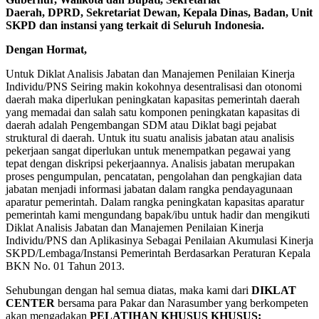
Daerah, DPRD, Sekretariat Dewan, Kepala Dinas, Badan, Unit
SKPD dan instansi yang terkait di Seluruh Indonesia.
Dengan Hormat,
Untuk Diklat Analisis Jabatan dan Manajemen Penilaian Kinerja
Individu/PNS Seiring makin kokohnya desentralisasi dan otonomi
daerah maka diperlukan peningkatan kapasitas pemerintah daerah
yang memadai dan salah satu komponen peningkatan kapasitas di
daerah adalah Pengembangan SDM atau Diklat bagi pejabat
struktural di daerah. Untuk itu suatu analisis jabatan atau analisis
pekerjaan sangat diperlukan untuk menempatkan pegawai yang
tepat dengan diskripsi pekerjaannya. Analisis jabatan merupakan
proses pengumpulan, pencatatan, pengolahan dan pengkajian data
jabatan menjadi informasi jabatan dalam rangka pendayagunaan
aparatur pemerintah. Dalam rangka peningkatan kapasitas aparatur
pemerintah kami mengundang bapak/ibu untuk hadir dan mengikuti
Diklat Analisis Jabatan dan Manajemen Penilaian Kinerja
Individu/PNS dan Aplikasinya Sebagai Penilaian Akumulasi Kinerja
SKPD/Lembaga/Instansi Pemerintah Berdasarkan Peraturan Kepala
BKN No. 01 Tahun 2013.
Sehubungan dengan hal semua diatas, maka kami dari
DIKLAT
CENTER
bersama para Pakar dan Narasumber yang berkompeten
akan mengadakan
PELATIHAN
KHUSUS KHUSUS: