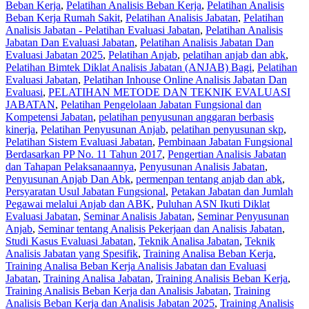
Beban Kerja
,
Pelatihan Analisis Beban Kerja
,
Pelatihan Analisis
Beban Kerja Rumah Sakit
,
Pelatihan Analisis Jabatan
,
Pelatihan
Analisis Jabatan - Pelatihan Evaluasi Jabatan
,
Pelatihan Analisis
Jabatan Dan Evaluasi Jabatan
,
Pelatihan Analisis Jabatan Dan
Evaluasi Jabatan 2025
,
Pelatihan Anjab
,
pelatihan anjab dan abk
,
Pelatihan Bimtek Diklat Analisis Jabatan (ANJAB) Bagi
,
Pelatihan
Evaluasi Jabatan
,
Pelatihan Inhouse Online Analisis Jabatan Dan
Evaluasi
,
PELATIHAN METODE DAN TEKNIK EVALUASI
JABATAN
,
Pelatihan Pengelolaan Jabatan Fungsional dan
Kompetensi Jabatan
,
pelatihan penyusunan anggaran berbasis
kinerja
,
Pelatihan Penyusunan Anjab
,
pelatihan penyusunan skp
,
Pelatihan Sistem Evaluasi Jabatan
,
Pembinaan Jabatan Fungsional
Berdasarkan PP No. 11 Tahun 2017
,
Pengertian Analisis Jabatan
dan Tahapan Pelaksanaannya
,
Penyusunan Analisis Jabatan
,
Penyusunan Anjab Dan Abk
,
permenpan tentang anjab dan abk
,
Persyaratan Usul Jabatan Fungsional
,
Petakan Jabatan dan Jumlah
Pegawai melalui Anjab dan ABK
,
Puluhan ASN Ikuti Diklat
Evaluasi Jabatan
,
Seminar Analisis Jabatan
,
Seminar Penyusunan
Anjab
,
Seminar tentang Analisis Pekerjaan dan Analisis Jabatan
,
Studi Kasus Evaluasi Jabatan
,
Teknik Analisa Jabatan
,
Teknik
Analisis Jabatan yang Spesifik
,
Training Analisa Beban Kerja
,
Training Analisa Beban Kerja Analisis Jabatan dan Evaluasi
Jabatan
,
Training Analisa Jabatan
,
Training Analisis Beban Kerja
,
Training Analisis Beban Kerja dan Analisis Jabatan
,
Training
Analisis Beban Kerja dan Analisis Jabatan 2025
,
Training Analisis