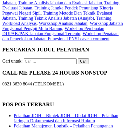
Jabatan
,
Training Analisis Jabatan dan Evaluasi Jabatan
,
Training
Evaluasi Jabatan
,
Training Jangka Pendek Penunjang Kinerja
Pegawai Negeri Sipil
,
Training Metode Dan Teknik Evaluasi
Jabatan
,
Training Teknik Analisis Jabatan (Anajab)
,
Training
Workload Analysis
,
Workshop Analisis Jabatan
,
Workshop Jabatan
Fungsional Penguji Mutu Barang
,
Workshop Pembuatan
DUPAK/PAK Jabatan Fungsional Tertentu
,
Workshop Penataan
dan Pengelolaan Jabatan Fungsional PNS
Leave a comment
PENCARIAN JUDUL PELATIHAN
Cari untuk:
CALL ME PLEASE 24 HOURS NONSTOP
0821 3630 8044 (TELKOMSEL)
POS POS TERBARU
Pelatihan JDIH – Bimtek JDIH – Diklat JDIH – Pelatihan
Jaringan Dokumentasi dan Informasi Hukum
Pelatihan Manajemen Logistik – Pelatihan Penanganan