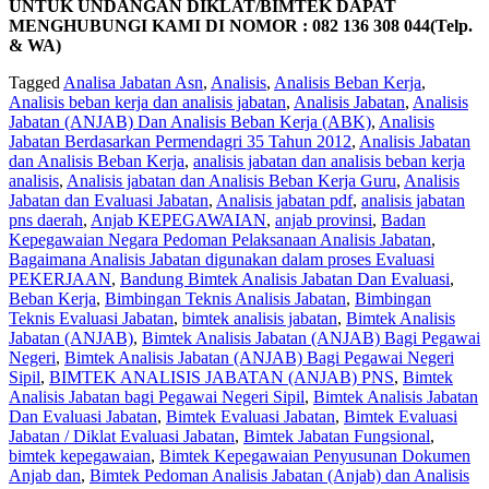
UNTUK UNDANGAN DIKLAT/BIMTEK DAPAT
MENGHUBUNGI KAMI DI NOMOR : 082 136 308 044(Telp.
& WA)
Tagged
Analisa Jabatan Asn
,
Analisis
,
Analisis Beban Kerja
,
Analisis beban kerja dan analisis jabatan
,
Analisis Jabatan
,
Analisis
Jabatan (ANJAB) Dan Analisis Beban Kerja (ABK)
,
Analisis
Jabatan Berdasarkan Permendagri 35 Tahun 2012
,
Analisis Jabatan
dan Analisis Beban Kerja
,
analisis jabatan dan analisis beban kerja
analisis
,
Analisis jabatan dan Analisis Beban Kerja Guru
,
Analisis
Jabatan dan Evaluasi Jabatan
,
Analisis jabatan pdf
,
analisis jabatan
pns daerah
,
Anjab KEPEGAWAIAN
,
anjab provinsi
,
Badan
Kepegawaian Negara Pedoman Pelaksanaan Analisis Jabatan
,
Bagaimana Analisis Jabatan digunakan dalam proses Evaluasi
PEKERJAAN
,
Bandung Bimtek Analisis Jabatan Dan Evaluasi
,
Beban Kerja
,
Bimbingan Teknis Analisis Jabatan
,
Bimbingan
Teknis Evaluasi Jabatan
,
bimtek analisis jabatan
,
Bimtek Analisis
Jabatan (ANJAB)
,
Bimtek Analisis Jabatan (ANJAB) Bagi Pegawai
Negeri
,
Bimtek Analisis Jabatan (ANJAB) Bagi Pegawai Negeri
Sipil
,
BIMTEK ANALISIS JABATAN (ANJAB) PNS
,
Bimtek
Analisis Jabatan bagi Pegawai Negeri Sipil
,
Bimtek Analisis Jabatan
Dan Evaluasi Jabatan
,
Bimtek Evaluasi Jabatan
,
Bimtek Evaluasi
Jabatan / Diklat Evaluasi Jabatan
,
Bimtek Jabatan Fungsional
,
bimtek kepegawaian
,
Bimtek Kepegawaian Penyusunan Dokumen
Anjab dan
,
Bimtek Pedoman Analisis Jabatan (Anjab) dan Analisis