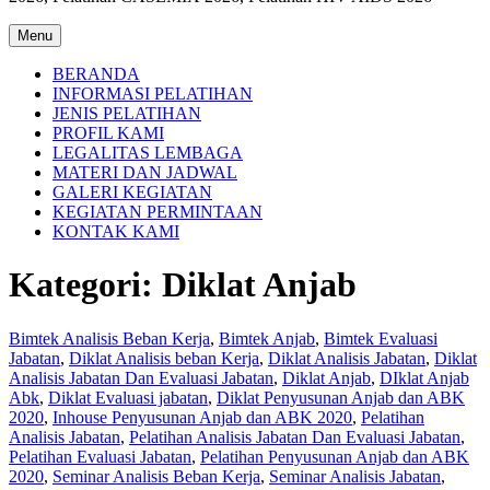
Menu
BERANDA
INFORMASI PELATIHAN
JENIS PELATIHAN
PROFIL KAMI
LEGALITAS LEMBAGA
MATERI DAN JADWAL
GALERI KEGIATAN
KEGIATAN PERMINTAAN
KONTAK KAMI
Kategori:
Diklat Anjab
Bimtek Analisis Beban Kerja
,
Bimtek Anjab
,
Bimtek Evaluasi
Jabatan
,
Diklat Analisis beban Kerja
,
Diklat Analisis Jabatan
,
Diklat
Analisis Jabatan Dan Evaluasi Jabatan
,
Diklat Anjab
,
DIklat Anjab
Abk
,
Diklat Evaluasi jabatan
,
Diklat Penyusunan Anjab dan ABK
2020
,
Inhouse Penyusunan Anjab dan ABK 2020
,
Pelatihan
Analisis Jabatan
,
Pelatihan Analisis Jabatan Dan Evaluasi Jabatan
,
Pelatihan Evaluasi Jabatan
,
Pelatihan Penyusunan Anjab dan ABK
2020
,
Seminar Analisis Beban Kerja
,
Seminar Analisis Jabatan
,