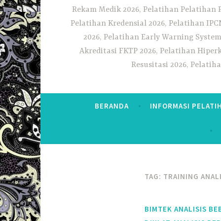
Rekam Medik 2026, Pelatihan Pelatihan 
Pelatihan Kredensial 2026, Pelatihan IP
2026, Pelatihan Early Warning System
Akreditasi FKTP 2026, Pelatihan Hiper
Resusitasi 2026, Pelati
BERANDA
INFORMASI PELATI
TAG:
TRAINING ANALI
BIMTEK ANALISIS BE