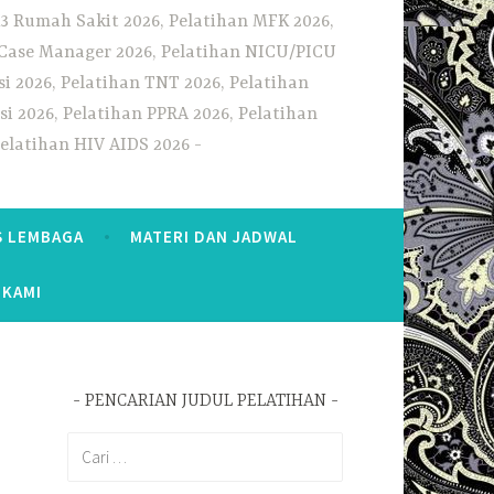
3 Rumah Sakit 2026, Pelatihan MFK 2026,
n Case Manager 2026, Pelatihan NICU/PICU
i 2026, Pelatihan TNT 2026, Pelatihan
i 2026, Pelatihan PPRA 2026, Pelatihan
Pelatihan HIV AIDS 2026
S LEMBAGA
MATERI DAN JADWAL
 KAMI
PENCARIAN JUDUL PELATIHAN
Cari
untuk: