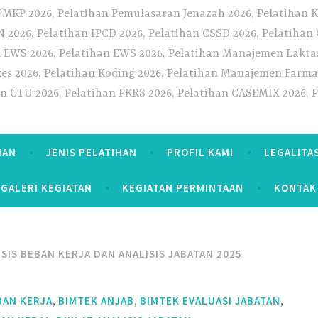
PMKP 2026, Pelatihan Pemulasaran Jenazah 2026, Pelatihan K
CN 2026, Pelatihan IPCD 2026, Pelatihan CSSD 2026, Pelatiha
 EWS 2026, Pelatihan EWS 2026, Pelatihan Manajemen Laktas
kes 2026, Pelatihan Koding 2026, Pelatihan Manajemen Farmas
han CTU 2026, Pelatihan PKRS 2026, Pelatihan CASEMIX 2026, 
HAN
JENIS PELATIHAN
PROFIL KAMI
LEGALITA
GALERI KEGIATAN
KEGIATAN PERMINTAAN
KONTAK
SIS BEBAN KERJA DAN ANALISIS JABATAN 2025
,
,
,
BAN KERJA
BIMTEK ANJAB
BIMTEK EVALUASI JABATAN