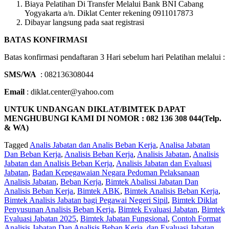
Biaya Pelatihan Di Transfer Melalui Bank BNI Cabang
Yogyakarta a/n. Diklat Center rekening 0911017873
Dibayar langsung pada saat registrasi
BATAS KONFIRMASI
Batas konfirmasi pendaftaran 3 Hari sebelum hari Pelatihan melalui :
SMS/WA
: 082136308044
Email
: diklat.center@yahoo.com
UNTUK UNDANGAN DIKLAT/BIMTEK DAPAT
MENGHUBUNGI KAMI DI NOMOR : 082 136 308 044(Telp.
& WA)
Tagged
Analis Jabatan dan Analis Beban Kerja
,
Analisa Jabatan
Dan Beban Kerja
,
Analisis Beban Kerja
,
Analisis Jabatan
,
Analisis
Jabatan dan Analisis Beban Kerja
,
Analisis Jabatan dan Evaluasi
Jabatan
,
Badan Kepegawaian Negara Pedoman Pelaksanaan
Analisis Jabatan
,
Beban Kerja
,
Bimtek Abalissi Jabatan Dan
Analisis Beban Kerja
,
Bimtek ABK
,
Bimtek Analisis Beban Kerja
,
Bimtek Analisis Jabatan bagi Pegawai Negeri Sipil
,
Bimtek Diklat
Penyusunan Analisis Beban Kerja
,
Bimtek Evaluasi Jabatan
,
Bimtek
Evaluasi Jabatan 2025
,
Bimtek Jabatan Fungsional
,
Contoh Format
Analisis Jabatan Dan Analisis Beban Kerja
,
dan Evaluasi Jabatan
,