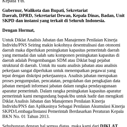
Kepada Yth.
Gubernur, Walikota dan Bupati, Sekretariat
Daerah, DPRD, Sekretariat Dewan, Kepala Dinas, Badan, Unit
SKPD dan instansi yang terkait di Seluruh Indonesia.
Dengan Hormat,
Untuk Diklat Analisis Jabatan dan Manajemen Penilaian Kinerja
Individu/PNS Seiring makin kokohnya desentralisasi dan otonomi
daerah maka diperlukan peningkatan kapasitas pemerintah daerah
yang memadai dan salah satu komponen peningkatan kapasitas di
daerah adalah Pengembangan SDM atau Diklat bagi pejabat
struktural di daerah. Untuk itu suatu analisis jabatan atau analisis
pekerjaan sangat diperlukan untuk menempatkan pegawai yang
tepat dengan diskripsi pekerjaannya. Analisis jabatan merupakan
proses pengumpulan, pencatatan, pengolahan dan pengkajian data
jabatan menjadi informasi jabatan dalam rangka pendayagunaan
aparatur pemerintah. Dalam rangka peningkatan kapasitas aparatur
pemerintah kami mengundang bapak/ibu untuk hadir dan mengikuti
Diklat Analisis Jabatan dan Manajemen Penilaian Kinerja
Individu/PNS dan Aplikasinya Sebagai Penilaian Akumulasi Kinerja
SKPD/Lembaga/Instansi Pemerintah Berdasarkan Peraturan Kepala
BKN No. 01 Tahun 2013.
Sehubungan dengan hal semua diatas, maka kami dari
DIKLAT