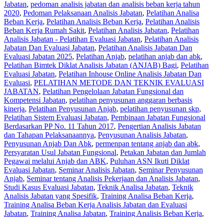
Jabatan
,
pedoman analisis jabatan dan analisis beban kerja tahun
2020
,
Pedoman Pelaksanaan Analisis Jabatan
,
Pelatihan Analisa
Beban Kerja
,
Pelatihan Analisis Beban Kerja
,
Pelatihan Analisis
Beban Kerja Rumah Sakit
,
Pelatihan Analisis Jabatan
,
Pelatihan
Analisis Jabatan - Pelatihan Evaluasi Jabatan
,
Pelatihan Analisis
Jabatan Dan Evaluasi Jabatan
,
Pelatihan Analisis Jabatan Dan
Evaluasi Jabatan 2025
,
Pelatihan Anjab
,
pelatihan anjab dan abk
,
Pelatihan Bimtek Diklat Analisis Jabatan (ANJAB) Bagi
,
Pelatihan
Evaluasi Jabatan
,
Pelatihan Inhouse Online Analisis Jabatan Dan
Evaluasi
,
PELATIHAN METODE DAN TEKNIK EVALUASI
JABATAN
,
Pelatihan Pengelolaan Jabatan Fungsional dan
Kompetensi Jabatan
,
pelatihan penyusunan anggaran berbasis
kinerja
,
Pelatihan Penyusunan Anjab
,
pelatihan penyusunan skp
,
Pelatihan Sistem Evaluasi Jabatan
,
Pembinaan Jabatan Fungsional
Berdasarkan PP No. 11 Tahun 2017
,
Pengertian Analisis Jabatan
dan Tahapan Pelaksanaannya
,
Penyusunan Analisis Jabatan
,
Penyusunan Anjab Dan Abk
,
permenpan tentang anjab dan abk
,
Persyaratan Usul Jabatan Fungsional
,
Petakan Jabatan dan Jumlah
Pegawai melalui Anjab dan ABK
,
Puluhan ASN Ikuti Diklat
Evaluasi Jabatan
,
Seminar Analisis Jabatan
,
Seminar Penyusunan
Anjab
,
Seminar tentang Analisis Pekerjaan dan Analisis Jabatan
,
Studi Kasus Evaluasi Jabatan
,
Teknik Analisa Jabatan
,
Teknik
Analisis Jabatan yang Spesifik
,
Training Analisa Beban Kerja
,
Training Analisa Beban Kerja Analisis Jabatan dan Evaluasi
Jabatan
,
Training Analisa Jabatan
,
Training Analisis Beban Kerja
,