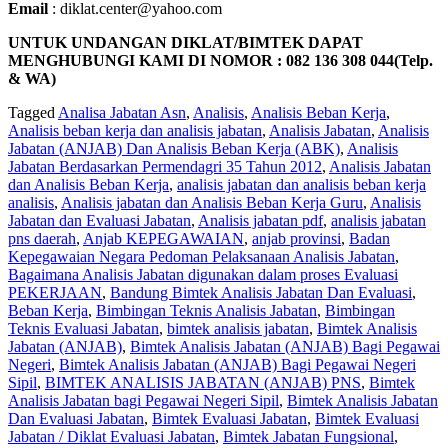
Email
: diklat.center@yahoo.com
UNTUK UNDANGAN DIKLAT/BIMTEK DAPAT
MENGHUBUNGI KAMI DI NOMOR : 082 136 308 044(Telp.
& WA)
Tagged
Analisa Jabatan Asn
,
Analisis
,
Analisis Beban Kerja
,
Analisis beban kerja dan analisis jabatan
,
Analisis Jabatan
,
Analisis
Jabatan (ANJAB) Dan Analisis Beban Kerja (ABK)
,
Analisis
Jabatan Berdasarkan Permendagri 35 Tahun 2012
,
Analisis Jabatan
dan Analisis Beban Kerja
,
analisis jabatan dan analisis beban kerja
analisis
,
Analisis jabatan dan Analisis Beban Kerja Guru
,
Analisis
Jabatan dan Evaluasi Jabatan
,
Analisis jabatan pdf
,
analisis jabatan
pns daerah
,
Anjab KEPEGAWAIAN
,
anjab provinsi
,
Badan
Kepegawaian Negara Pedoman Pelaksanaan Analisis Jabatan
,
Bagaimana Analisis Jabatan digunakan dalam proses Evaluasi
PEKERJAAN
,
Bandung Bimtek Analisis Jabatan Dan Evaluasi
,
Beban Kerja
,
Bimbingan Teknis Analisis Jabatan
,
Bimbingan
Teknis Evaluasi Jabatan
,
bimtek analisis jabatan
,
Bimtek Analisis
Jabatan (ANJAB)
,
Bimtek Analisis Jabatan (ANJAB) Bagi Pegawai
Negeri
,
Bimtek Analisis Jabatan (ANJAB) Bagi Pegawai Negeri
Sipil
,
BIMTEK ANALISIS JABATAN (ANJAB) PNS
,
Bimtek
Analisis Jabatan bagi Pegawai Negeri Sipil
,
Bimtek Analisis Jabatan
Dan Evaluasi Jabatan
,
Bimtek Evaluasi Jabatan
,
Bimtek Evaluasi
Jabatan / Diklat Evaluasi Jabatan
,
Bimtek Jabatan Fungsional
,