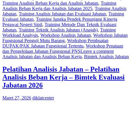
Training Analisis Beban Kerja dan Analisis Jabatan
,
Training
Analisis Beban Kerja dan Analisis Jabatan 2025
,
Training Analisis
Jabatan
,
Training Analisis Jabatan dan Evaluasi Jabatan
,
Training
Evaluasi Jabatan
,
Training Jangka Pendek Penunjang Kinerja
Pegawai Negeri Sipil
,
Training Metode Dan Teknik Evaluasi
Jabatan
,
Training Teknik Analisis Jabatan (Anajab)
,
Training
Workload Analysis
,
Workshop Analisis Jabatan
,
Workshop Jabatan
Fungsional Penguji Mutu Barang
,
Workshop Pembuatan
DUPAK/PAK Jabatan Fungsional Tertentu
,
Workshop Penataan
dan Pengelolaan Jabatan Fungsional PNS
Leave a comment
Analisis Jabatan dan Analisis Beban Kerja
,
Bimtek Analisis Jabatan
Pelatihan Analisis Jabatan – Pelatihan
Analisis Beban Kerja – Bimtek Evaluasi
Jabatan 2026
Maret 27, 2026
diklatcenter