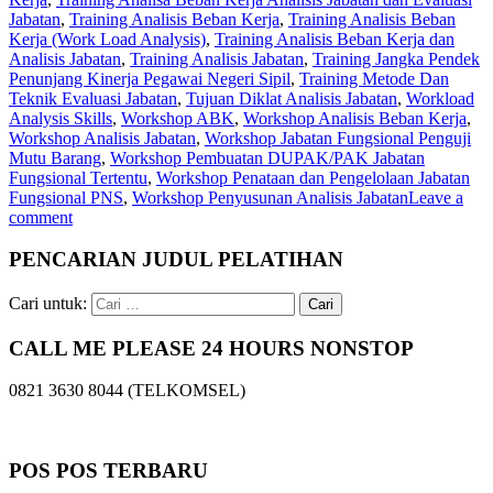
Jabatan
,
Training Analisis Beban Kerja
,
Training Analisis Beban
Kerja (Work Load Analysis)
,
Training Analisis Beban Kerja dan
Analisis Jabatan
,
Training Analisis Jabatan
,
Training Jangka Pendek
Penunjang Kinerja Pegawai Negeri Sipil
,
Training Metode Dan
Teknik Evaluasi Jabatan
,
Tujuan Diklat Analisis Jabatan
,
Workload
Analysis Skills
,
Workshop ABK
,
Workshop Analisis Beban Kerja
,
Workshop Analisis Jabatan
,
Workshop Jabatan Fungsional Penguji
Mutu Barang
,
Workshop Pembuatan DUPAK/PAK Jabatan
Fungsional Tertentu
,
Workshop Penataan dan Pengelolaan Jabatan
Fungsional PNS
,
Workshop Penyusunan Analisis Jabatan
Leave a
comment
PENCARIAN JUDUL PELATIHAN
Cari untuk:
CALL ME PLEASE 24 HOURS NONSTOP
0821 3630 8044 (TELKOMSEL)
POS POS TERBARU