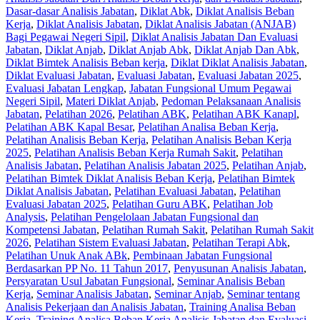
Dasar-dasar Analisis Jabatan
,
Diklat Abk
,
Diklat Analisis Beban
Kerja
,
Diklat Analisis Jabatan
,
Diklat Analisis Jabatan (ANJAB)
Bagi Pegawai Negeri Sipil
,
Diklat Analisis Jabatan Dan Evaluasi
Jabatan
,
Diklat Anjab
,
Diklat Anjab Abk
,
Diklat Anjab Dan Abk
,
Diklat Bimtek Analisis Beban kerja
,
Diklat Diklat Analisis Jabatan
,
Diklat Evaluasi Jabatan
,
Evaluasi Jabatan
,
Evaluasi Jabatan 2025
,
Evaluasi Jabatan Lengkap
,
Jabatan Fungsional Umum Pegawai
Negeri Sipil
,
Materi Diklat Anjab
,
Pedoman Pelaksanaan Analisis
Jabatan
,
Pelatihan 2026
,
Pelatihan ABK
,
Pelatihan ABK Kanapl
,
Pelatihan ABK Kapal Besar
,
Pelatihan Analisa Beban Kerja
,
Pelatihan Analisis Beban Kerja
,
Pelatihan Analisis Beban Kerja
2025
,
Pelatihan Analisis Beban Kerja Rumah Sakit
,
Pelatihan
Analisis Jabatan
,
Pelatihan Analisis Jabatan 2025
,
Pelatihan Anjab
,
Pelatihan Bimtek Diklat Analisis Beban Kerja
,
Pelatihan Bimtek
Diklat Analisis Jabatan
,
Pelatihan Evaluasi Jabatan
,
Pelatihan
Evaluasi Jabatan 2025
,
Pelatihan Guru ABK
,
Pelatihan Job
Analysis
,
Pelatihan Pengelolaan Jabatan Fungsional dan
Kompetensi Jabatan
,
Pelatihan Rumah Sakit
,
Pelatihan Rumah Sakit
2026
,
Pelatihan Sistem Evaluasi Jabatan
,
Pelatihan Terapi Abk
,
Pelatihan Unuk Anak ABk
,
Pembinaan Jabatan Fungsional
Berdasarkan PP No. 11 Tahun 2017
,
Penyusunan Analisis Jabatan
,
Persyaratan Usul Jabatan Fungsional
,
Seminar Analisis Beban
Kerja
,
Seminar Analisis Jabatan
,
Seminar Anjab
,
Seminar tentang
Analisis Pekerjaan dan Analisis Jabatan
,
Training Analisa Beban
Kerja
,
Training Analisa Beban Kerja Analisis Jabatan dan Evaluasi