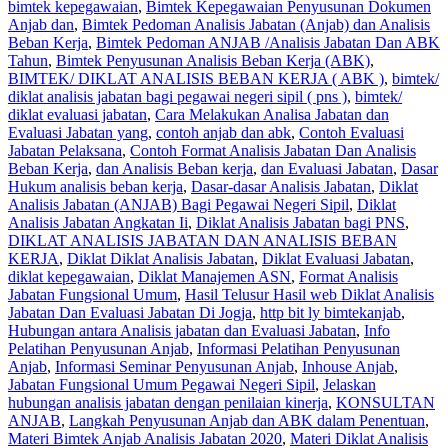
bimtek kepegawaian
,
Bimtek Kepegawaian Penyusunan Dokumen
Anjab dan
,
Bimtek Pedoman Analisis Jabatan (Anjab) dan Analisis
Beban Kerja
,
Bimtek Pedoman ANJAB /Analisis Jabatan Dan ABK
Tahun
,
Bimtek Penyusunan Analisis Beban Kerja (ABK)
,
BIMTEK/ DIKLAT ANALISIS BEBAN KERJA ( ABK )
,
bimtek/
diklat analisis jabatan bagi pegawai negeri sipil ( pns )
,
bimtek/
diklat evaluasi jabatan
,
Cara Melakukan Analisa Jabatan dan
Evaluasi Jabatan yang
,
contoh anjab dan abk
,
Contoh Evaluasi
Jabatan Pelaksana
,
Contoh Format Analisis Jabatan Dan Analisis
Beban Kerja
,
dan Analisis Beban kerja
,
dan Evaluasi Jabatan
,
Dasar
Hukum analisis beban kerja
,
Dasar-dasar Analisis Jabatan
,
Diklat
Analisis Jabatan (ANJAB) Bagi Pegawai Negeri Sipil
,
Diklat
Analisis Jabatan Angkatan Ii
,
Diklat Analisis Jabatan bagi PNS
,
DIKLAT ANALISIS JABATAN DAN ANALISIS BEBAN
KERJA
,
Diklat Diklat Analisis Jabatan
,
Diklat Evaluasi Jabatan
,
diklat kepegawaian
,
Diklat Manajemen ASN
,
Format Analisis
Jabatan Fungsional Umum
,
Hasil Telusur Hasil web Diklat Analisis
Jabatan Dan Evaluasi Jabatan Di Jogja
,
http bit ly bimtekanjab
,
Hubungan antara Analisis jabatan dan Evaluasi Jabatan
,
Info
Pelatihan Penyusunan Anjab
,
Informasi Pelatihan Penyusunan
Anjab
,
Informasi Seminar Penyusunan Anjab
,
Inhouse Anjab
,
Jabatan Fungsional Umum Pegawai Negeri Sipil
,
Jelaskan
hubungan analisis jabatan dengan penilaian kinerja
,
KONSULTAN
ANJAB
,
Langkah Penyusunan Anjab dan ABK dalam Penentuan
,
Materi Bimtek Anjab Analisis Jabatan 2020
,
Materi Diklat Analisis