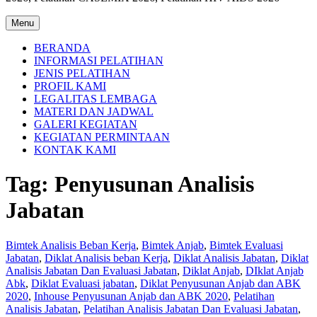
Menu
BERANDA
INFORMASI PELATIHAN
JENIS PELATIHAN
PROFIL KAMI
LEGALITAS LEMBAGA
MATERI DAN JADWAL
GALERI KEGIATAN
KEGIATAN PERMINTAAN
KONTAK KAMI
Tag:
Penyusunan Analisis
Jabatan
Bimtek Analisis Beban Kerja
,
Bimtek Anjab
,
Bimtek Evaluasi
Jabatan
,
Diklat Analisis beban Kerja
,
Diklat Analisis Jabatan
,
Diklat
Analisis Jabatan Dan Evaluasi Jabatan
,
Diklat Anjab
,
DIklat Anjab
Abk
,
Diklat Evaluasi jabatan
,
Diklat Penyusunan Anjab dan ABK
2020
,
Inhouse Penyusunan Anjab dan ABK 2020
,
Pelatihan
Analisis Jabatan
,
Pelatihan Analisis Jabatan Dan Evaluasi Jabatan
,