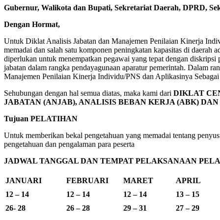
Gubernur, Walikota dan Bupati, Sekretariat Daerah, DPRD, Sekr
Dengan Hormat,
Untuk Diklat Analisis Jabatan dan Manajemen Penilaian Kinerja Indi
memadai dan salah satu komponen peningkatan kapasitas di daerah adal
diperlukan untuk menempatkan pegawai yang tepat dengan diskripsi p
jabatan dalam rangka pendayagunaan aparatur pemerintah. Dalam rang
Manajemen Penilaian Kinerja Individu/PNS dan Aplikasinya Sebaga
Sehubungan dengan hal semua diatas, maka kami dari
DIKLAT CE
JABATAN (ANJAB), ANALISIS BEBAN KERJA (ABK) DA
Tujuan PELATIHAN
Untuk memberikan bekal pengetahuan yang memadai tentang penyusu
pengetahuan dan pengalaman para peserta
JADWAL TANGGAL DAN TEMPAT PELAKSANAAN PELAT
JANUARI
FEBRUARI
MARET
APRIL
12 – 14
12 – 14
12 – 14
13 – 15
26- 28
26 – 28
29 – 31
27 – 29