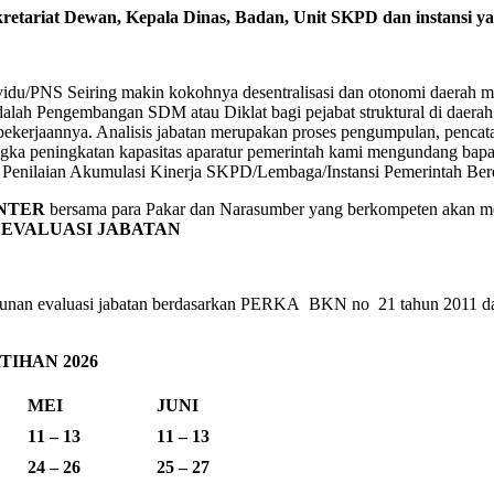
etariat Dewan, Kepala Dinas, Badan, Unit SKPD dan instansi yan
vidu/PNS Seiring makin kokohnya desentralisasi dan otonomi daerah m
ah Pengembangan SDM atau Diklat bagi pejabat struktural di daerah. Un
ekerjaannya. Analisis jabatan merupakan proses pengumpulan, pencata
ka peningkatan kapasitas aparatur pemerintah kami mengundang bapak/
i Penilaian Akumulasi Kinerja SKPD/Lembaga/Instansi Pemerintah Be
NTER
bersama para Pakar dan Narasumber yang berkompeten akan 
N EVALUASI JABATAN
nan evaluasi jabatan berdasarkan PERKA BKN no 21 tahun 2011 dan 
IHAN 2026
MEI
JUNI
11 – 13
11 – 13
24 – 26
25 – 27