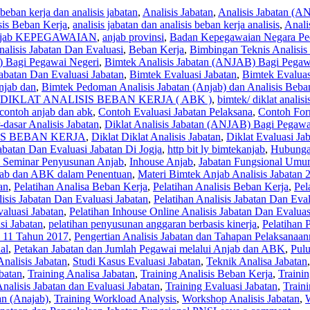
 beban kerja dan analisis jabatan
,
Analisis Jabatan
,
Analisis Jabatan (
sis Beban Kerja
,
analisis jabatan dan analisis beban kerja analisis
,
Anali
jab KEPEGAWAIAN
,
anjab provinsi
,
Badan Kepegawaian Negara Ped
lisis Jabatan Dan Evaluasi
,
Beban Kerja
,
Bimbingan Teknis Analisis
) Bagi Pegawai Negeri
,
Bimtek Analisis Jabatan (ANJAB) Bagi Pegawa
Jabatan Dan Evaluasi Jabatan
,
Bimtek Evaluasi Jabatan
,
Bimtek Evaluasi
jab dan
,
Bimtek Pedoman Analisis Jabatan (Anjab) dan Analisis Beba
DIKLAT ANALISIS BEBAN KERJA ( ABK )
,
bimtek/ diklat analisi
contoh anjab dan abk
,
Contoh Evaluasi Jabatan Pelaksana
,
Contoh Form
-dasar Analisis Jabatan
,
Diklat Analisis Jabatan (ANJAB) Bagi Pegawai
IS BEBAN KERJA
,
Diklat Diklat Analisis Jabatan
,
Diklat Evaluasi Ja
Jabatan Dan Evaluasi Jabatan Di Jogja
,
http bit ly bimtekanjab
,
Hubungan
i Seminar Penyusunan Anjab
,
Inhouse Anjab
,
Jabatan Fungsional Umum
ab dan ABK dalam Penentuan
,
Materi Bimtek Anjab Analisis Jabatan 
an
,
Pelatihan Analisa Beban Kerja
,
Pelatihan Analisis Beban Kerja
,
Pel
lisis Jabatan Dan Evaluasi Jabatan
,
Pelatihan Analisis Jabatan Dan Eva
valuasi Jabatan
,
Pelatihan Inhouse Online Analisis Jabatan Dan Evaluas
si Jabatan
,
pelatihan penyusunan anggaran berbasis kinerja
,
Pelatihan
. 11 Tahun 2017
,
Pengertian Analisis Jabatan dan Tahapan Pelaksanaa
al
,
Petakan Jabatan dan Jumlah Pegawai melalui Anjab dan ABK
,
Pulu
Analisis Jabatan
,
Studi Kasus Evaluasi Jabatan
,
Teknik Analisa Jabatan
batan
,
Training Analisa Jabatan
,
Training Analisis Beban Kerja
,
Trainin
Analisis Jabatan dan Evaluasi Jabatan
,
Training Evaluasi Jabatan
,
Train
an (Anajab)
,
Training Workload Analysis
,
Workshop Analisis Jabatan
,