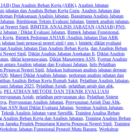
ANJAB) Dan Analisis Beban Kerja (ABK)
,
Analisis Jabatan
sis jabatan dan Analisis Beban Kerja Guru
,
Analisis Jabatan dan
oman Pelaksanaan Analisis Jabatan
,
Bagaimana Analisis Jabatan
 Jabatan
,
Bimbingan Teknis Evaluasi Jabatan
,
bimtek analisis jabatan
,
i Negeri Sipil
,
BIMTEK ANALISIS JABATAN (ANJAB) PNS
,
 Jabatan / Diklat Evaluasi Jabatan
,
Bimtek Jabatan Fungsional
,
n Kerja
,
Bimtek Pedoman ANJAB /Analisis Jabatan Dan ABK
s jabatan bagi pegawai negeri sipil ( pns )
,
bimtek/ diklat evaluasi
at Analisis Jabatan Dan Analisis Beban Kerja
,
dan Analisis Beban
 Negeri Sipil
,
Diklat Analisis Jabatan Angkatan Ii
,
Diklat Analisis
batan
,
diklat kepegawaian
,
Diklat Manajemen ASN
,
Format Analisis
 antara Analisis jabatan dan Evaluasi Jabatan
,
Info Pelatihan
 Pegawai Negeri Sipil
,
Jelaskan hubungan analisis jabatan dengan
2020
,
Materi Diklat Analisis Jabatan
,
pedoman analisis jabatan dan
atihan Analisis Beban Kerja Rumah Sakit
,
Pelatihan Analisis Jabatan
,
luasi Jabatan 2025
,
Pelatihan Anjab
,
pelatihan anjab dan abk
,
i
,
PELATIHAN METODE DAN TEKNIK EVALUASI
 Penyusunan Anjab
,
pelatihan penyusunan skp
,
Pelatihan Sistem
nnya
,
Penyusunan Analisis Jabatan
,
Penyusunan Anjab Dan Abk
,
han ASN Ikuti Diklat Evaluasi Jabatan
,
Seminar Analisis Jabatan
,
,
Teknik Analisis Jabatan yang Spesifik
,
Training Analisa Beban
g Analisis Beban Kerja dan Analisis Jabatan
,
Training Analisis Beban
ing Jangka Pendek Penunjang Kinerja Pegawai Negeri Sipil
,
Training
Workshop Jabatan Fungsional Penguji Mutu Barang
,
Workshop