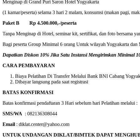
Menginap di Grand Puri Saron Hotel Yogyakarta
(1 kamar/peserta) selama 3 hari 2 malam, konsumsi (makan pagi, makan
Paket B Rp 4.500.000,-/peserta
Tanpa Menginap di Hotel, seminar kit, sertifikat, dan foto bersama ya
Bagi peserta Group Minimal 6 orang Untuk wilayah Yogyakarta dan M
Dapatkan Diskon 10% Jika Satu Instansi Mengirimkan Minimal 10 
CARA PEMBAYARAN
Biaya Pelatihan Di Transfer Melalui Bank BNI Cabang Yogyaka
Dibayar langsung pada saat registrasi
BATAS KONFIRMASI
Batas konfirmasi pendaftaran 3 Hari sebelum hari Pelatihan melalui :
SMS/WA
: 082136308044
Email
: diklat.center@yahoo.com
UNTUK UNDANGAN DIKLAT/BIMTEK DAPAT MENGHUBUNGI 