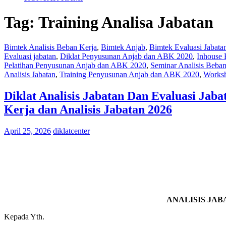
Tag:
Training Analisa Jabatan
Bimtek Analisis Beban Kerja
,
Bimtek Anjab
,
Bimtek Evaluasi Jabata
Evaluasi jabatan
,
Diklat Penyusunan Anjab dan ABK 2020
,
Inhouse
Pelatihan Penyusunan Anjab dan ABK 2020
,
Seminar Analisis Beban
Analisis Jabatan
,
Training Penyusunan Anjab dan ABK 2020
,
Worksh
Diklat Analisis Jabatan Dan Evaluasi Jaba
Kerja dan Analisis Jabatan 2026
April 25, 2026
diklatcenter
ANALISIS JAB
Kepada Yth.