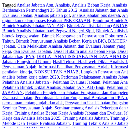
Tagged
Analisa Jabatan Asn
,
Analisis
,
Analisis Beban Kerja
,
Analisis
Berdasarkan Permendagri 35 Tahun 2012
,
Analisis Jabatan dan Anali
Evaluasi Jabatan
,
Analisis jabatan pdf
,
analisis jabatan pns daerah
,
An
digunakan dalam proses Evaluasi PEKERJAAN
,
Bandung Bimtek Ana
Bimtek Analisis Jabatan (ANJAB)
,
Bimtek Analisis Jabatan (ANJAB
Bimtek Analisis Jabatan bagi Pegawai Negeri Sipil
,
Bimtek Analisis 
bimtek kepegawaian
,
Bimtek Kepegawaian Penyusunan Dokumen An
Tahun
,
Bimtek Penyusunan Analisis Beban Kerja (ABK)
,
BIMTEK/ 
jabatan
,
Cara Melakukan Analisa Jabatan dan Evaluasi Jabatan yang
,
kerja
,
dan Evaluasi Jabatan
,
Dasar Hukum analisis beban kerja
,
Dasar
Jabatan bagi PNS
,
DIKLAT ANALISIS JABATAN DAN ANALIS
Jabatan Fungsional Umum
,
Hasil Telusur Hasil web Diklat Analisis 
Penyusunan Anjab
,
Informasi Pelatihan Penyusunan Anjab
,
Informas
penilaian kinerja
,
KONSULTAN ANJAB
,
Langkah Penyusunan Anj
analisis beban kerja tahun 2020
,
Pedoman Pelaksanaan Analisis Jabat
Pelatihan Analisis Jabatan - Pelatihan Evaluasi Jabatan
,
Pelatihan Ana
Pelatihan Bimtek Diklat Analisis Jabatan (ANJAB) Bagi
,
Pelatihan E
JABATAN
,
Pelatihan Pengelolaan Jabatan Fungsional dan Kompeten
Evaluasi Jabatan
,
Pembinaan Jabatan Fungsional Berdasarkan PP No
permenpan tentang anjab dan abk
,
Persyaratan Usul Jabatan Fungsion
Seminar Penyusunan Anjab
,
Seminar tentang Analisis Pekerjaan dan 
Kerja
,
Training Analisa Beban Kerja Analisis Jabatan dan Evaluasi Ja
Kerja dan Analisis Jabatan 2025
,
Training Analisis Jabatan
,
Training 
Metode Dan Teknik Evaluasi Jabatan
,
Training Teknik Analisis Jabat