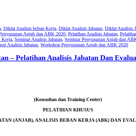
n
,
Diklat Analisis beban Kerja
,
Diklat Analisis Jabatan
,
Diklat Analisis
 Penyusunan Anjab dan ABK 2020
,
Pelatihan Analisis Jabatan
,
Pelatiha
 Kerja
,
Seminar Analisis Jabatan
,
Seminar Penyusunan Anjab dan AB
op Analisis Jabatan
,
Workshop Penyusunan Anjab dan ABK 2020
tan – Pelatihan Analisis Jabatan Dan Evalua
(Konsultan dan Training Center)
PELATIHAN KHUSUS
ATAN (ANJAB), ANALISIS BEBAN KERJA (ABK) DAN EVA