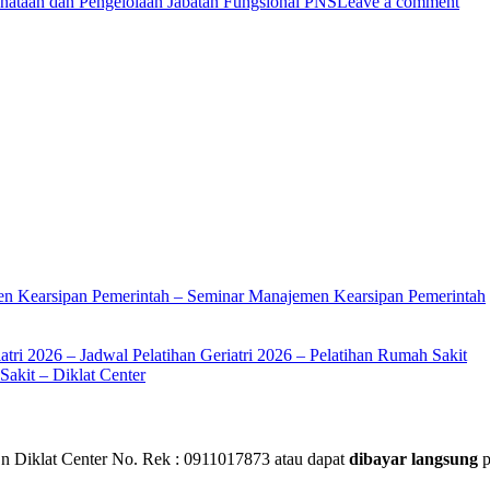
ataan dan Pengelolaan Jabatan Fungsional PNS
Leave a comment
en Kearsipan Pemerintah – Seminar Manajemen Kearsipan Pemerintah
atri 2026 – Jadwal Pelatihan Geriatri 2026 – Pelatihan Rumah Sakit
akit – Diklat Center
 Diklat Center No. Rek : 0911017873 atau dapat
dibayar langsung
p