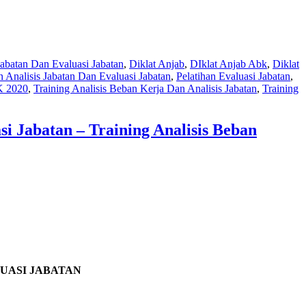
 Jabatan Dan Evaluasi Jabatan
,
Diklat Anjab
,
DIklat Anjab Abk
,
Diklat
n Analisis Jabatan Dan Evaluasi Jabatan
,
Pelatihan Evaluasi Jabatan
,
K 2020
,
Training Analisis Beban Kerja Dan Analisis Jabatan
,
Training
si Jabatan – Training Analisis Beban
LUASI JABATAN