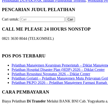
Pembuatan DUPAK/PAK Jabatan Fungsional Tertentu
,
Workshop Pen
PENCARIAN JUDUL PELATIHAN
Cari untuk:
CALL ME PLEASE 24 HOURS NONSTOP
0821 3630 8044 (TELKOMSEL)
POS POS TERBARU
Pelatihan Manajemen Kearsipan Pemerintah – Diklat Manajem
Pelatihan Hospital Disaster Plan (HDP) 2026 – Diklat Center
Pelatihan Resusitasi Neonatus 2026 – Diklat Center
Pelatihan Geriatri – Pelatihan Manajemen Mutu Pelayanan Geri
Pelatihan PKPO 2026 – Pelatihan Manajemen Farmasi Rumah S
CARA PEMBAYARAN
Biaya Pelatihan
Di Transfer
Melalui BANK BNI Cab. Yogyakarta a.n