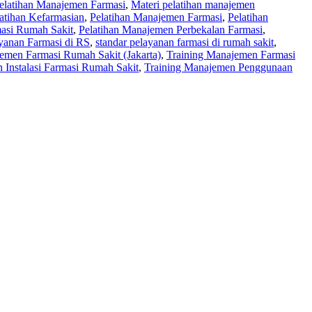
Pelatihan Manajemen Farmasi
,
Materi pelatihan manajemen
atihan Kefarmasian
,
Pelatihan Manajemen Farmasi
,
Pelatihan
masi Rumah Sakit
,
Pelatihan Manajemen Perbekalan Farmasi
,
yanan Farmasi di RS
,
standar pelayanan farmasi di rumah sakit
,
emen Farmasi Rumah Sakit (Jakarta)
,
Training Manajemen Farmasi
 Instalasi Farmasi Rumah Sakit
,
Training Manajemen Penggunaan