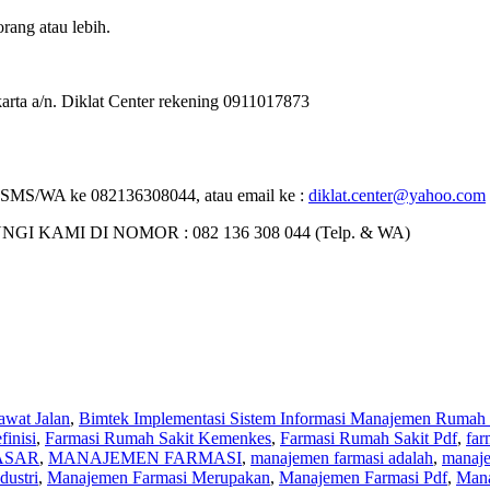
rang atau lebih.
rta a/n. Diklat Center rekening 0911017873
i : SMS/WA ke 082136308044, atau email ke :
diklat.center@yahoo.com
MI DI NOMOR : 082 136 308 044 (Telp. & WA)
wat Jalan
,
Bimtek Implementasi Sistem Informasi Manajemen Rumah 
inisi
,
Farmasi Rumah Sakit Kemenkes
,
Farmasi Rumah Sakit Pdf
,
far
ASAR
,
MANAJEMEN FARMASI
,
manajemen farmasi adalah
,
manaje
dustri
,
Manajemen Farmasi Merupakan
,
Manajemen Farmasi Pdf
,
Mana