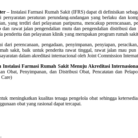
ter
– Instalasi Farmasi Rumah Sakit (IFRS) dapat di definisikan sebag
 persyaratan peraturan perundang-undangan yang berlaku dan kompet
ian, yang terdiri dari pelayanan paripurna, mencakup perencanaan, 
ap dan rawat jalan pengendalian mutu dan pengendalian distribusi da
a penderita dan pelayanan klinik yang merupakan program rumah sakit
ai dari perencanaan, pengadaan, penyimpanan, penyiapan, peracikan
h sakit, baik untuk penderita rawat tinggal, rawat jalan mau pun u
ratan dalam akreditasi internacional oleh Joint Commission Internati
 Instalasi Farmasi Rumah Sakit Menuju Akreditasi Internasiona
an Obat, Penyimpanan, dan Distribusi Obat, Pencatatan dan Pelapo
 Care)
tuk meningkatkan kualitas tenaga pengelola obat sehingga ketersedia
unaan obat yang rasional dapat tercapai.
.