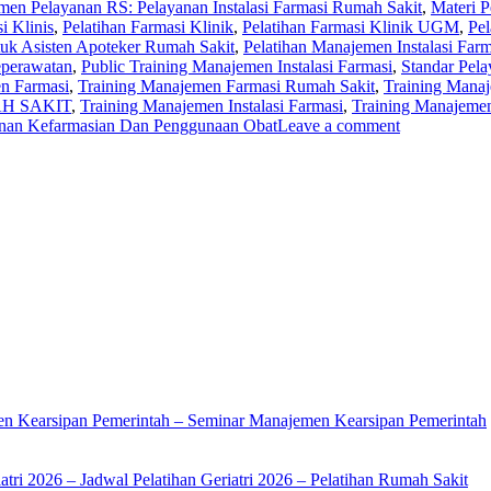
en Pelayanan RS: Pelayanan Instalasi Farmasi Rumah Sakit
,
Materi 
i Klinis
,
Pelatihan Farmasi Klinik
,
Pelatihan Farmasi Klinik UGM
,
Pel
uk Asisten Apoteker Rumah Sakit
,
Pelatihan Manajemen Instalasi Far
eperawatan
,
Public Training Manajemen Instalasi Farmasi
,
Standar Pela
n Farmasi
,
Training Manajemen Farmasi Rumah Sakit
,
Training Manaj
H SAKIT
,
Training Manajemen Instalasi Farmasi
,
Training Manajemen
anan Kefarmasian Dan Penggunaan Obat
Leave a comment
en Kearsipan Pemerintah – Seminar Manajemen Kearsipan Pemerintah
atri 2026 – Jadwal Pelatihan Geriatri 2026 – Pelatihan Rumah Sakit