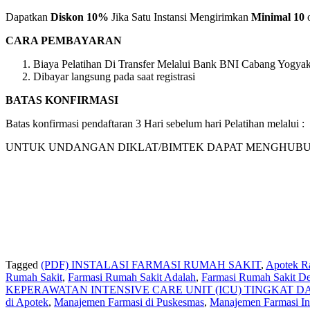
Dapatkan
Diskon 10%
Jika Satu Instansi Mengirimkan
Minimal 10
o
CARA PEMBAYARAN
Biaya Pelatihan Di Transfer Melalui Bank BNI Cabang Yogyaka
Dibayar langsung pada saat registrasi
BATAS KONFIRMASI
Batas konfirmasi pendaftaran 3 Hari sebelum hari Pelatihan melalu
UNTUK UNDANGAN DIKLAT/BIMTEK DAPAT MENGHUBUNGI KA
Tagged
(PDF) INSTALASI FARMASI RUMAH SAKIT
,
Apotek Ra
Rumah Sakit
,
Farmasi Rumah Sakit Adalah
,
Farmasi Rumah Sakit Def
KEPERAWATAN INTENSIVE CARE UNIT (ICU) TINGKAT D
di Apotek
,
Manajemen Farmasi di Puskesmas
,
Manajemen Farmasi In