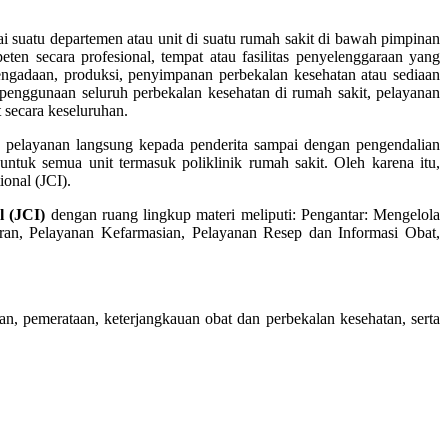
ai suatu departemen atau unit di suatu rumah sakit di bawah pimpinan
en secara profesional, tempat atau fasilitas penyelenggaraan yang
pengadaan, produksi, penyimpanan perbekalan kesehatan atau sediaan
n penggunaan seluruh perbekalan kesehatan di rumah sakit, pelayanan
 secara keseluruhan.
, pelayanan langsung kepada penderita sampai dengan pengendalian
ntuk semua unit termasuk poliklinik rumah sakit. Oleh karena itu,
onal (JCI).
l (JCI)
dengan ruang lingkup materi meliputi: Pengantar: Mengelola
ran, Pelayanan Kefarmasian, Pelayanan Resep dan Informasi Obat,
an, pemerataan, keterjangkauan obat dan perbekalan kesehatan, serta