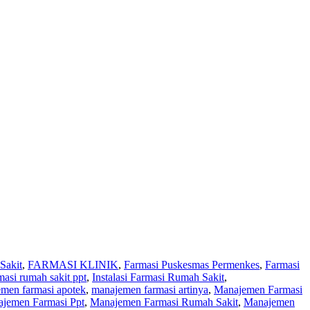
Sakit
,
FARMASI KLINIK
,
Farmasi Puskesmas Permenkes
,
Farmasi
masi rumah sakit ppt
,
Instalasi Farmasi Rumah Sakit
,
men farmasi apotek
,
manajemen farmasi artinya
,
Manajemen Farmasi
jemen Farmasi Ppt
,
Manajemen Farmasi Rumah Sakit
,
Manajemen