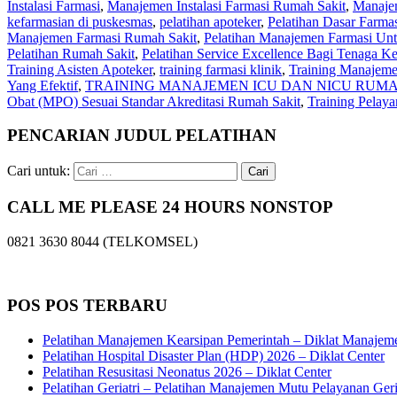
Instalasi Farmasi
,
Manajemen Instalasi Farmasi Rumah Sakit
,
Manajem
kefarmasian di puskesmas
,
pelatihan apoteker
,
Pelatihan Dasar Farmas
Manajemen Farmasi Rumah Sakit
,
Pelatihan Manajemen Farmasi Unt
Pelatihan Rumah Sakit
,
Pelatihan Service Excellence Bagi Tenaga K
Training Asisten Apoteker
,
training farmasi klinik
,
Training Manajeme
Yang Efektif
,
TRAINING MANAJEMEN ICU DAN NICU RUMA
Obat (MPO) Sesuai Standar Akreditasi Rumah Sakit
,
Training Pelay
PENCARIAN JUDUL PELATIHAN
Cari untuk:
CALL ME PLEASE 24 HOURS NONSTOP
0821 3630 8044 (TELKOMSEL)
POS POS TERBARU
Pelatihan Manajemen Kearsipan Pemerintah – Diklat Manajem
Pelatihan Hospital Disaster Plan (HDP) 2026 – Diklat Center
Pelatihan Resusitasi Neonatus 2026 – Diklat Center
Pelatihan Geriatri – Pelatihan Manajemen Mutu Pelayanan Geri