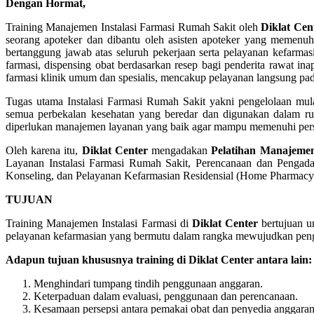
Dengan Hormat,
Training Manajemen Instalasi Farmasi Rumah Sakit oleh
Diklat Cen
seorang apoteker dan dibantu oleh asisten apoteker yang memenuhi
bertanggung jawab atas seluruh pekerjaan serta pelayanan kefarmas
farmasi, dispensing obat berdasarkan resep bagi penderita rawat in
farmasi klinik umum dan spesialis, mencakup pelayanan langsung pad
Tugas utama Instalasi Farmasi Rumah Sakit yakni pengelolaan mul
semua perbekalan kesehatan yang beredar dan digunakan dalam ruma
diperlukan manajemen layanan yang baik agar mampu memenuhi persaya
Oleh karena itu,
Diklat Center
mengadakan
Pelatihan Manajemen
Layanan Instalasi Farmasi Rumah Sakit, Perencanaan dan Pengada
Konseling, dan Pelayanan Kefarmasian Residensial (Home Pharmacy
TUJUAN
Training Manajemen Instalasi Farmasi di
Diklat Center
bertujuan un
pelayanan kefarmasian yang bermutu dalam rangka mewujudkan pengg
Adapun tujuan khususnya training di Diklat Center antara lain:
Menghindari tumpang tindih penggunaan anggaran.
Keterpaduan dalam evaluasi, penggunaan dan perencanaan.
Kesamaan persepsi antara pemakai obat dan penyedia anggaran