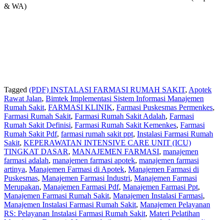
& WA)
Tagged
(PDF) INSTALASI FARMASI RUMAH SAKIT
,
Apotek
Rawat Jalan
,
Bimtek Implementasi Sistem Informasi Manajemen
Rumah Sakit
,
FARMASI KLINIK
,
Farmasi Puskesmas Permenkes
,
Farmasi Rumah Sakit
,
Farmasi Rumah Sakit Adalah
,
Farmasi
Rumah Sakit Definisi
,
Farmasi Rumah Sakit Kemenkes
,
Farmasi
Rumah Sakit Pdf
,
farmasi rumah sakit ppt
,
Instalasi Farmasi Rumah
Sakit
,
KEPERAWATAN INTENSIVE CARE UNIT (ICU)
TINGKAT DASAR
,
MANAJEMEN FARMASI
,
manajemen
farmasi adalah
,
manajemen farmasi apotek
,
manajemen farmasi
artinya
,
Manajemen Farmasi di Apotek
,
Manajemen Farmasi di
Puskesmas
,
Manajemen Farmasi Industri
,
Manajemen Farmasi
Merupakan
,
Manajemen Farmasi Pdf
,
Manajemen Farmasi Ppt
,
Manajemen Farmasi Rumah Sakit
,
Manajemen Instalasi Farmasi
,
Manajemen Instalasi Farmasi Rumah Sakit
,
Manajemen Pelayanan
RS: Pelayanan Instalasi Farmasi Rumah Sakit
,
Materi Pelatihan