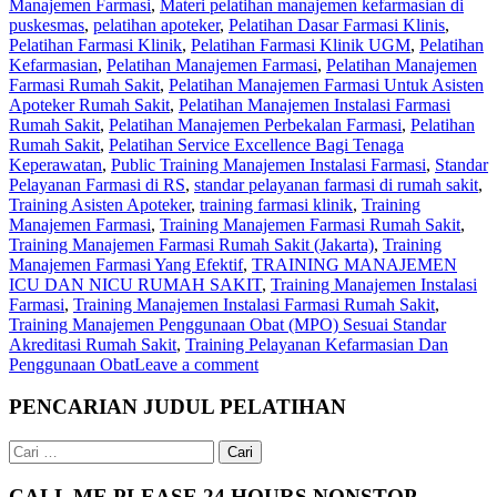
Manajemen Farmasi
,
Materi pelatihan manajemen kefarmasian di
puskesmas
,
pelatihan apoteker
,
Pelatihan Dasar Farmasi Klinis
,
Pelatihan Farmasi Klinik
,
Pelatihan Farmasi Klinik UGM
,
Pelatihan
Kefarmasian
,
Pelatihan Manajemen Farmasi
,
Pelatihan Manajemen
Farmasi Rumah Sakit
,
Pelatihan Manajemen Farmasi Untuk Asisten
Apoteker Rumah Sakit
,
Pelatihan Manajemen Instalasi Farmasi
Rumah Sakit
,
Pelatihan Manajemen Perbekalan Farmasi
,
Pelatihan
Rumah Sakit
,
Pelatihan Service Excellence Bagi Tenaga
Keperawatan
,
Public Training Manajemen Instalasi Farmasi
,
Standar
Pelayanan Farmasi di RS
,
standar pelayanan farmasi di rumah sakit
,
Training Asisten Apoteker
,
training farmasi klinik
,
Training
Manajemen Farmasi
,
Training Manajemen Farmasi Rumah Sakit
,
Training Manajemen Farmasi Rumah Sakit (Jakarta)
,
Training
Manajemen Farmasi Yang Efektif
,
TRAINING MANAJEMEN
ICU DAN NICU RUMAH SAKIT
,
Training Manajemen Instalasi
Farmasi
,
Training Manajemen Instalasi Farmasi Rumah Sakit
,
Training Manajemen Penggunaan Obat (MPO) Sesuai Standar
Akreditasi Rumah Sakit
,
Training Pelayanan Kefarmasian Dan
Penggunaan Obat
Leave a comment
PENCARIAN JUDUL PELATIHAN
Cari
untuk:
CALL ME PLEASE 24 HOURS NONSTOP