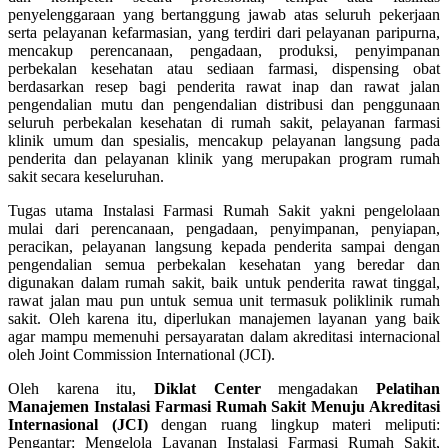
penyelenggaraan yang bertanggung jawab atas seluruh pekerjaan
serta pelayanan kefarmasian, yang terdiri dari pelayanan paripurna,
mencakup perencanaan, pengadaan, produksi, penyimpanan
perbekalan kesehatan atau sediaan farmasi, dispensing obat
berdasarkan resep bagi penderita rawat inap dan rawat jalan
pengendalian mutu dan pengendalian distribusi dan penggunaan
seluruh perbekalan kesehatan di rumah sakit, pelayanan farmasi
klinik umum dan spesialis, mencakup pelayanan langsung pada
penderita dan pelayanan klinik yang merupakan program rumah
sakit secara keseluruhan.
Tugas utama Instalasi Farmasi Rumah Sakit yakni pengelolaan
mulai dari perencanaan, pengadaan, penyimpanan, penyiapan,
peracikan, pelayanan langsung kepada penderita sampai dengan
pengendalian semua perbekalan kesehatan yang beredar dan
digunakan dalam rumah sakit, baik untuk penderita rawat tinggal,
rawat jalan mau pun untuk semua unit termasuk poliklinik rumah
sakit. Oleh karena itu, diperlukan manajemen layanan yang baik
agar mampu memenuhi persayaratan dalam akreditasi internacional
oleh Joint Commission International (JCI).
Oleh karena itu,
Diklat Center
mengadakan
Pelatihan
Manajemen Instalasi Farmasi Rumah Sakit Menuju Akreditasi
Internasional (JCI)
dengan ruang lingkup materi meliputi:
Pengantar: Mengelola Layanan Instalasi Farmasi Rumah Sakit,