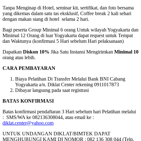
Tanpa Menginap di Hotel, seminar kit, sertifikat, dan foto bersama
yang dikemas dalam satu tas eksklusif, Coffee break 2 kali sehari
dengan makan siang di hotel selama 2 hari.
Bagi peserta Group Minimal 6 orang Untuk wilayah Yogyakarta dan
Minimal 12 Orang di luar Yogyakarta dapat request untuk Tempat
dan Waktunya (konfirmasi 5 Hari sebelum Hari pelaksanaan)
Dapatkan
Diskon 10%
Jika Satu Instansi Mengirimkan
Minimal 10
orang atau lebih.
CARA PEMBAYARAN
Biaya Pelatihan Di Transfer Melalui Bank BNI Cabang
Yogyakarta a/n. Diklat Center rekening 0911017873
Dibayar langsung pada saat registrasi
BATAS KONFIRMASI
Batas konfirmasi pendaftaran 3 Hari sebelum hari Pelatihan melalui
: SMS/WA ke 082136308044, atau email ke :
diklat.center@yahoo.com
UNTUK UNDANGAN DIKLAT/BIMTEK DAPAT
MENGHUBUNGI KAMI DI NOMOR : 082 136 308 044 (Telp.