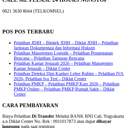
0821 3630 8044 (TELKOMSEL)
POS POS TERBARU
Pelatihan JDIH – Bimtek JDIH – Diklat JDIH – Pelatihan
Jaringan Dokumentasi dan Informasi Hukum
Pelatihan Manajemen Logistik – Pelatihan Penanganan
Bencana – Pelatihan Tanggap Bencana
Pelatihan Kamar Jenazah 2026 – Pelatihan Manajemen
Kamar Jenazah – Diklat Center
Pelatihan Deteksi Dini Kanker Leher Rahim – Pelatihan IVA
2026- Pelatihan Iva Test – Diklat Center
Pelatihan PMKP – Pelatihan PMKP Kars 2026 – Pelatihan
PMKP Online – Pelatihan PMKP Rumah Sakit – Diklat
Center
CARA PEMBAYARAN
Biaya Pelatihan
Di Transfer
Melalui BANK BNI Cab. Yogyakarta
a.n Diklat Center No. Rek : 0911017873 atau dapat
dibayar
langsung
pada saat registrasi