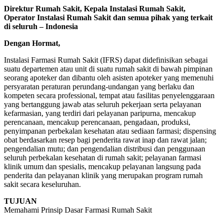
Direktur Rumah Sakit, Kepala Instalasi Rumah Sakit,
Operator Instalasi Rumah Sakit dan semua pihak yang terkait
di seluruh – Indonesia
Dengan Hormat,
Instalasi Farmasi Rumah Sakit (IFRS) dapat didefinisikan sebagai
suatu departemen atau unit di suatu rumah sakit di bawah pimpinan
seorang apoteker dan dibantu oleh asisten apoteker yang memenuhi
persyaratan peraturan perundang-undangan yang berlaku dan
kompeten secara professional, tempat atau fasilitas penyelenggaraan
yang bertanggung jawab atas seluruh pekerjaan serta pelayanan
kefarmasian, yang terdiri dari pelayanan paripurna, mencakup
perencanaan, mencakup perencanaan, pengadaan, produksi,
penyimpanan perbekalan kesehatan atau sediaan farmasi; dispensing
obat berdasarkan resep bagi penderita rawat inap dan rawat jalan;
pengendalian mutu; dan pengendalian distribusi dan penggunaan
seluruh perbekalan kesehatan di rumah sakit; pelayanan farmasi
klinik umum dan spesialis, mencakup pelayanan langsung pada
penderita dan pelayanan klinik yang merupakan program rumah
sakit secara keseluruhan.
TUJUAN
Memahami Prinsip Dasar Farmasi Rumah Sakit