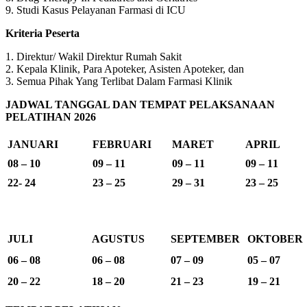
9. Studi Kasus Pelayanan Farmasi di ICU
Kriteria Peserta
1. Direktur/ Wakil Direktur Rumah Sakit
2. Kepala Klinik, Para Apoteker, Asisten Apoteker, dan
3. Semua Pihak Yang Terlibat Dalam Farmasi Klinik
JADWAL TANGGAL DAN TEMPAT PELAKSANAAN
PELATIHAN 2026
JANUARI
FEBRUARI
MARET
APRIL
08 – 10
09 – 11
09 – 11
09 – 11
22- 24
23 – 25
29 – 31
23 – 25
JULI
AGUSTUS
SEPTEMBER
OKTOBER
06 – 08
06 – 08
07 – 09
05 – 07
20 – 22
18 – 20
21 – 23
19 – 21