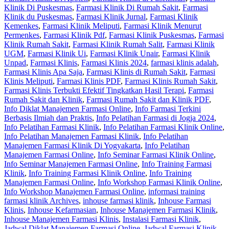
Klinik Di Puskesmas
,
Farmasi Klinik Di Rumah Sakit
,
Farmasi
Klinik du Puskesmas
,
Farmasi Klinik Jurnal
,
Farmasi Klinik
Kemenkes
,
Farmasi Klinik Meliputi
,
Farmasi Klinik Menurut
Permenkes
,
Farmasi Klinik Pdf
,
Farmasi Klinik Puskesmas
,
Farmasi
Klinik Rumah Sakit
,
Farmasi Klinik Rumah Salit
,
Farmasi Klinik
UGM
,
Farmasi Klinik Ui
,
Farmasi Klinik Unair
,
Farmasi Klinik
Unpad
,
Farmasi Klinis
,
Farmasi Klinis 2024
,
farmasi klinis adalah
,
Farmasi Klinis Apa Saja
,
Farmasi Klinis di Rumah Sakit
,
Farmasi
Klinis Meliputi
,
Farmasi Klinis PDF
,
Farmasi Klinis Rumah Sakit
,
Farmasi Klinis Terbukti Efektif Tingkatkan Hasil Terapi
,
Farmasi
Rumah Sakit dan Klinik
,
Farmasi Rumah Sakit dan Klinik PDF
,
Info Diklat Manajemen Farmasi Online
,
Info Farmasi Terkini
Berbasis Ilmiah dan Praktis
,
Info Pelatihan Farmasi di Jogja 2024
,
Info Pelatihan Farmasi Klinik
,
Info Pelatihan Farmasi Klinik Online
,
Info Pelatihan Manajemen Farmasi Klinik
,
Info Pelatihan
Manajemen Farmasi Klinik Di Yogyakarta
,
Info Pelatihan
Manajemen Farmasi Online
,
Info Seminar Farmasi Klinik Online
,
Info Seminar Manajemen Farmasi Online
,
Info Training Farmasi
Klinik
,
Info Training Farmasi Klinik Online
,
Info Training
Manajemen Farmasi Online
,
Info Workshop Farmasi Klinik Online
,
Info Workshop Manajemen Farmasi Online
,
informasi training
farmasi klinik Archives
,
inhouse farmasi klinik
,
Inhouse Farmasi
Klinis
,
Inhouse Kefarmasian
,
Inhouse Manajemen Farmasi Klinik
,
Inhouse Manajemen Farmasi Klinis
,
Instalasi Farmasi Klinik
,
Jadwal Diklat Manajemen Farmasi Online
,
Jadwal Farmasi Klinik
,