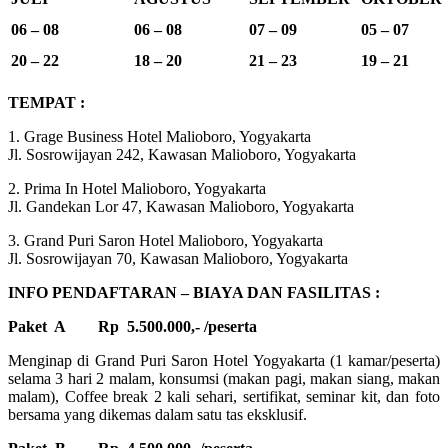
06 – 08
06 – 08
07 – 09
05 – 07
20 – 22
18 – 20
21 – 23
19 – 21
TEMPAT :
1. Grage Business Hotel Malioboro, Yogyakarta
Jl. Sosrowijayan 242, Kawasan Malioboro, Yogyakarta
2. Prima In Hotel Malioboro, Yogyakarta
Jl. Gandekan Lor 47, Kawasan Malioboro, Yogyakarta
3. Grand Puri Saron Hotel Malioboro, Yogyakarta
Jl. Sosrowijayan 70, Kawasan Malioboro, Yogyakarta
INFO PENDAFTARAN – BIAYA DAN FASILITAS :
Paket A
Rp 5.500.000,- /peserta
Menginap di Grand Puri Saron Hotel Yogyakarta (1 kamar/peserta)
selama 3 hari 2 malam, konsumsi (makan pagi, makan siang, makan
malam), Coffee break 2 kali sehari, sertifikat, seminar kit, dan foto
bersama yang dikemas dalam satu tas eksklusif.