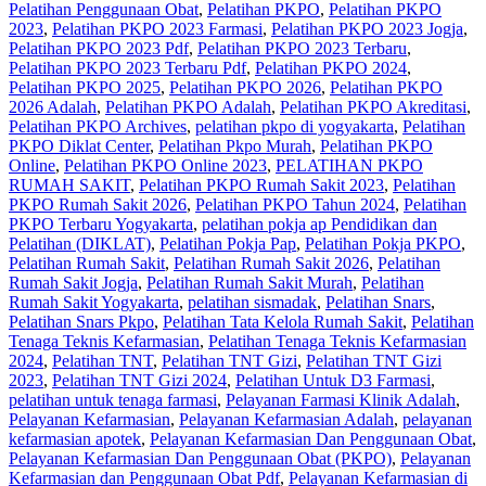
Pelatihan Penggunaan Obat
,
Pelatihan PKPO
,
Pelatihan PKPO
2023
,
Pelatihan PKPO 2023 Farmasi
,
Pelatihan PKPO 2023 Jogja
,
Pelatihan PKPO 2023 Pdf
,
Pelatihan PKPO 2023 Terbaru
,
Pelatihan PKPO 2023 Terbaru Pdf
,
Pelatihan PKPO 2024
,
Pelatihan PKPO 2025
,
Pelatihan PKPO 2026
,
Pelatihan PKPO
2026 Adalah
,
Pelatihan PKPO Adalah
,
Pelatihan PKPO Akreditasi
,
Pelatihan PKPO Archives
,
pelatihan pkpo di yogyakarta
,
Pelatihan
PKPO Diklat Center
,
Pelatihan Pkpo Murah
,
Pelatihan PKPO
Online
,
Pelatihan PKPO Online 2023
,
PELATIHAN PKPO
RUMAH SAKIT
,
Pelatihan PKPO Rumah Sakit 2023
,
Pelatihan
PKPO Rumah Sakit 2026
,
Pelatihan PKPO Tahun 2024
,
Pelatihan
PKPO Terbaru Yogyakarta
,
pelatihan pokja ap Pendidikan dan
Pelatihan (DIKLAT)
,
Pelatihan Pokja Pap
,
Pelatihan Pokja PKPO
,
Pelatihan Rumah Sakit‎
,
Pelatihan Rumah Sakit 2026
,
Pelatihan
Rumah Sakit Jogja
,
Pelatihan Rumah Sakit Murah
,
Pelatihan
Rumah Sakit Yogyakarta
,
pelatihan sismadak
,
Pelatihan Snars
,
Pelatihan Snars Pkpo
,
Pelatihan Tata Kelola Rumah Sakit
,
Pelatihan
Tenaga Teknis Kefarmasian
,
Pelatihan Tenaga Teknis Kefarmasian
2024
,
Pelatihan TNT
,
Pelatihan TNT Gizi
,
Pelatihan TNT Gizi
2023
,
Pelatihan TNT Gizi 2024
,
Pelatihan Untuk D3 Farmasi
,
pelatihan untuk tenaga farmasi
,
Pelayanan Farmasi Klinik Adalah
,
Pelayanan Kefarmasian
,
Pelayanan Kefarmasian Adalah
,
pelayanan
kefarmasian apotek
,
Pelayanan Kefarmasian Dan Penggunaan Obat
,
Pelayanan Kefarmasian Dan Penggunaan Obat (PKPO)
,
Pelayanan
Kefarmasian dan Penggunaan Obat Pdf
,
Pelayanan Kefarmasian di