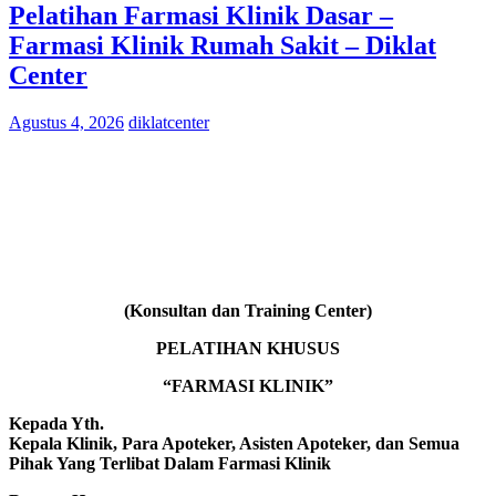
Pelatihan Farmasi Klinik Dasar –
Farmasi Klinik Rumah Sakit – Diklat
Center
Agustus 4, 2026
diklatcenter
(Konsultan dan Training Center)
PELATIHAN KHUSUS
“FARMASI KLINIK”
Kepada Yth.
Kepala Klinik, Para Apoteker, Asisten Apoteker, dan Semua
Pihak Yang Terlibat Dalam Farmasi Klinik