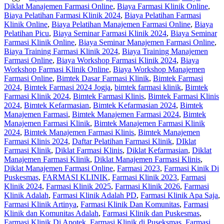
Diklat Manajemen Farmasi Online
,
Biaya Farmasi Klinik Online
,
Biaya Pelatihan Farmasi Klinik 2024
,
Biaya Pelatihan Farmasi
Klinik Online
,
Biaya Pelatihan Manajemen Farmasi Online
,
Biaya
Pelatihan Picu
,
Biaya Seminar Farmasi Klinik 2024
,
Biaya Seminar
Farmasi Klinik Online
,
Biaya Seminar Manajemen Farmasi Online
,
Biaya Training Farmasi Klinik 2024
,
Biaya Training Manajemen
Farmasi Online
,
Biaya Workshop Farmasi Klinik 2024
,
Biaya
Workshop Farmasi Klinik Online
,
Biaya Workshop Manajemen
Farmasi Online
,
Bimtek Dasar Farmasi Klinik
,
Bimtek Farmasi
2024
,
Bimtek Farmasi 2024 Jogja
,
bimtek farmasi klinik
,
Bimtek
Farmasi Klinik 2024
,
Bimtek Farmasi Klinis
,
Bimtek Farmasi Klinis
2024
,
Bimtek Kefarmasian
,
Bimtek Kefarmasian 2024
,
Bimtek
Manajemen Farmasi
,
Bimtek Manajemen Farmasi 2024
,
Bimtek
Manajemen Farmasi Klinik
,
Bimtek Manajemen Farmasi Klinik
2024
,
Bimtek Manajemen Farmasi Klinis
,
Bimtek Manajemen
Farmasi Klinis 2024
,
Daftar Pelatihan Farmasi Klinik
,
DIklat
Farmasi Klinik
,
Diklat Farmasi Klinis
,
Diklat Kefarmasian
,
Diklat
Manajemen Farmasi Klinik
,
Diklat Manajemen Farmasi Klinis
,
Diklat Manajemen Farmasi Online
,
Farmasi 2023
,
Farmasi Kinik Di
Puskesmas
,
FARMASI KLINIK
,
Farmasi Klinik 2023
,
Farmasi
Klinik 2024
,
Farmasi Klinik 2025
,
Farmasi Klinik 2026
,
Farmasi
Klinik Adalah
,
Farmasi Klinik Adalah PD
,
Farmasi Klinik Apa Saja
,
Farmasi Klinik Artinya
,
Farmasi Klinik Dan Komunitas
,
Farmasi
Klinik dan Komunitas Adalah
,
Farmasi Klinik dan Puskesmas
,
Farmasi Klinik Di Apotek
,
Farmasi Klinik di Puseksmas
,
Farmasi