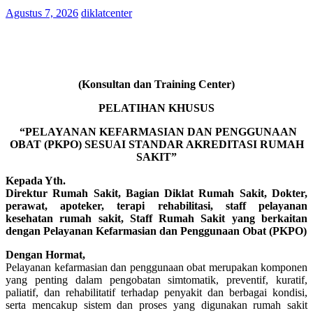
Agustus 7, 2026
diklatcenter
(Konsultan dan Training Center)
PELATIHAN KHUSUS
“PELAYANAN KEFARMASIAN DAN PENGGUNAAN
OBAT (PKPO) SESUAI STANDAR AKREDITASI RUMAH
SAKIT”
Kepada Yth.
Direktur Rumah Sakit, Bagian Diklat Rumah Sakit, Dokter,
perawat, apoteker, terapi rehabilitasi, staff pelayanan
kesehatan rumah sakit, Staff Rumah Sakit yang berkaitan
dengan Pelayanan Kefarmasian dan Penggunaan Obat (PKPO)
Dengan Hormat,
Pelayanan kefarmasian dan penggunaan obat merupakan komponen
yang penting dalam pengobatan simtomatik, preventif, kuratif,
paliatif, dan rehabilitatif terhadap penyakit dan berbagai kondisi,
serta mencakup sistem dan proses yang digunakan rumah sakit