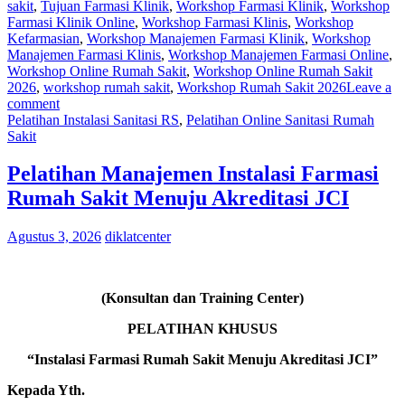
sakit
,
Tujuan Farmasi Klinik
,
Workshop Farmasi Klinik
,
Workshop
Farmasi Klinik Online
,
Workshop Farmasi Klinis
,
Workshop
Kefarmasian
,
Workshop Manajemen Farmasi Klinik
,
Workshop
Manajemen Farmasi Klinis
,
Workshop Manajemen Farmasi Online
,
Workshop Online Rumah Sakit
,
Workshop Online Rumah Sakit
2026
,
workshop rumah sakit
,
Workshop Rumah Sakit 2026
Leave a
comment
Pelatihan Instalasi Sanitasi RS
,
Pelatihan Online Sanitasi Rumah
Sakit
Pelatihan Manajemen Instalasi Farmasi
Rumah Sakit Menuju Akreditasi JCI
Agustus 3, 2026
diklatcenter
(Konsultan dan Training Center)
PELATIHAN KHUSUS
“Instalasi Farmasi Rumah Sakit Menuju Akreditasi JCI”
Kepada Yth.