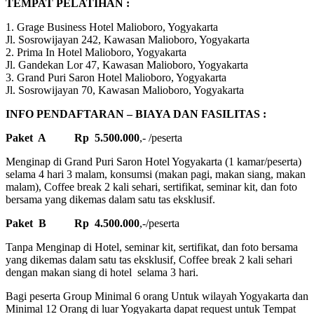
TEMPAT PELATIHAN :
1. Grage Business Hotel Malioboro, Yogyakarta
Jl. Sosrowijayan 242, Kawasan Malioboro, Yogyakarta
2. Prima In Hotel Malioboro, Yogyakarta
Jl. Gandekan Lor 47, Kawasan Malioboro, Yogyakarta
3. Grand Puri Saron Hotel Malioboro, Yogyakarta
Jl. Sosrowijayan 70, Kawasan Malioboro, Yogyakarta
INFO PENDAFTARAN – BIAYA DAN FASILITAS :
Paket A Rp 5.500.000
,- /peserta
Menginap di Grand Puri Saron Hotel Yogyakarta (1 kamar/peserta)
selama 4 hari 3 malam, konsumsi (makan pagi, makan siang, makan
malam), Coffee break 2 kali sehari, sertifikat, seminar kit, dan foto
bersama yang dikemas dalam satu tas eksklusif.
Paket B Rp 4.500.000
,-/peserta
Tanpa Menginap di Hotel, seminar kit, sertifikat, dan foto bersama
yang dikemas dalam satu tas eksklusif, Coffee break 2 kali sehari
dengan makan siang di hotel selama 3 hari.
Bagi peserta Group Minimal 6 orang Untuk wilayah Yogyakarta dan
Minimal 12 Orang di luar Yogyakarta dapat request untuk Tempat