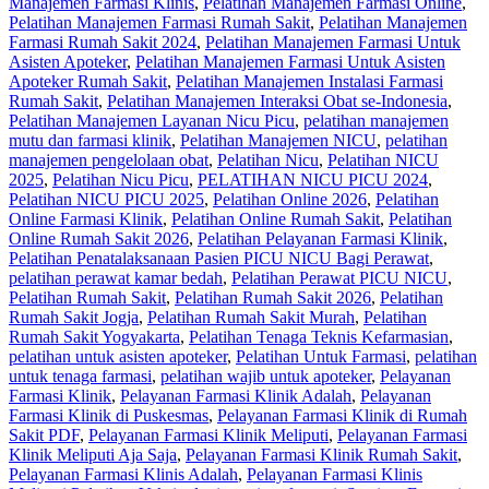
Manajemen Farmasi Klinis
,
Pelatihan Manajemen Farmasi Online
,
Pelatihan Manajemen Farmasi Rumah Sakit
,
Pelatihan Manajemen
Farmasi Rumah Sakit 2024
,
Pelatihan Manajemen Farmasi Untuk
Asisten Apoteker
,
Pelatihan Manajemen Farmasi Untuk Asisten
Apoteker Rumah Sakit
,
Pelatihan Manajemen Instalasi Farmasi
Rumah Sakit
,
Pelatihan Manajemen Interaksi Obat se-Indonesia
,
Pelatihan Manajemen Layanan Nicu Picu
,
pelatihan manajemen
mutu dan farmasi klinik
,
Pelatihan Manajemen NICU
,
pelatihan
manajemen pengelolaan obat
,
Pelatihan Nicu
,
Pelatihan NICU
2025
,
Pelatihan Nicu Picu
,
PELATIHAN NICU PICU 2024
,
Pelatihan NICU PICU 2025
,
Pelatihan Online 2026
,
Pelatihan
Online Farmasi Klinik
,
Pelatihan Online Rumah Sakit
,
Pelatihan
Online Rumah Sakit 2026
,
Pelatihan Pelayanan Farmasi Klinik
,
Pelatihan Penatalaksanaan Pasien PICU NICU Bagi Perawat
,
pelatihan perawat kamar bedah
,
Pelatihan Perawat PICU NICU
,
Pelatihan Rumah Sakit‎
,
Pelatihan Rumah Sakit 2026
,
Pelatihan
Rumah Sakit Jogja
,
Pelatihan Rumah Sakit Murah
,
Pelatihan
Rumah Sakit Yogyakarta
,
Pelatihan Tenaga Teknis Kefarmasian
,
pelatihan untuk asisten apoteker
,
Pelatihan Untuk Farmasi
,
pelatihan
untuk tenaga farmasi
,
pelatihan wajib untuk apoteker
,
Pelayanan
Farmasi Klinik
,
Pelayanan Farmasi Klinik Adalah
,
Pelayanan
Farmasi Klinik di Puskesmas
,
Pelayanan Farmasi Klinik di Rumah
Sakit PDF
,
Pelayanan Farmasi Klinik Meliputi
,
Pelayanan Farmasi
Klinik Meliputi Aja Saja
,
Pelayanan Farmasi Klinik Rumah Sakit
,
Pelayanan Farmasi Klinis Adalah
,
Pelayanan Farmasi Klinis