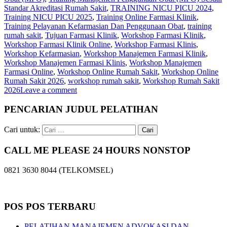
Standar Akreditasi Rumah Sakit
,
TRAINING NICU PICU 2024
,
Training NICU PICU 2025
,
Training Online Farmasi Klinik
,
Training Pelayanan Kefarmasian Dan Penggunaan Obat
,
training
rumah sakit
,
Tujuan Farmasi Klinik
,
Workshop Farmasi Klinik
,
Workshop Farmasi Klinik Online
,
Workshop Farmasi Klinis
,
Workshop Kefarmasian
,
Workshop Manajemen Farmasi Klinik
,
Workshop Manajemen Farmasi Klinis
,
Workshop Manajemen
Farmasi Online
,
Workshop Online Rumah Sakit
,
Workshop Online
Rumah Sakit 2026
,
workshop rumah sakit
,
Workshop Rumah Sakit
2026
Leave a comment
PENCARIAN JUDUL PELATIHAN
Cari untuk:
CALL ME PLEASE 24 HOURS NONSTOP
0821 3630 8044 (TELKOMSEL)
POS POS TERBARU
PELATIHAN MANAJEMEN ADVOKASI DAN