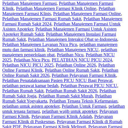
Pelatihan Manajemen Farmasi
,
Pelatihan Manajemen Farmasi
Klinik
,
Pelatihan Manajemen Farmasi Klinik Online
,
Pelatihan
Manajemen Farmasi Klinis
,
Pelatihan Manajemen Farmasi Online
,
Pelatihan Manajemen Farmasi Rumah Sakit
,
Pelatihan Manajemen
Farmasi Rumah Sakit 2024
,
Pelatihan Manajemen Farmasi Untuk
Asisten Apoteker
,
Pelatihan Manajemen Farmasi Untuk Asisten
Apoteker Rumah Sakit
,
Pelatihan Manajemen Instalasi Farmasi
Rumah Sakit
,
Pelatihan Manajemen Interaksi Obat se-Indonesia
,
Pelatihan Manajemen Layanan Nicu Picu
,
pelatihan manajemen
mutu dan farmasi klinik
,
Pelatihan Manajemen NICU
,
pelatihan
manajemen pengelolaan obat
,
Pelatihan Nicu
,
Pelatihan NICU
2025
,
Pelatihan Nicu Picu
,
PELATIHAN NICU PICU 2024
,
Pelatihan NICU PICU 2025
,
Pelatihan Online 2026
,
Pelatihan
Online Farmasi Klinik
,
Pelatihan Online Rumah Sakit
,
Pelatihan
Online Rumah Sakit 2026
,
Pelatihan Pelayanan Farmasi Klinik
,
Pelatihan Penatalaksanaan Pasien PICU NICU Bagi Perawat
,
pelatihan perawat kamar bedah
,
Pelatihan Perawat PICU NICU
,
Pelatihan Rumah Sakit‎
,
Pelatihan Rumah Sakit 2026
,
Pelatihan
Rumah Sakit Jogja
,
Pelatihan Rumah Sakit Murah
,
Pelatihan
Rumah Sakit Yogyakarta
,
Pelatihan Tenaga Teknis Kefarmasian
,
pelatihan untuk asisten apoteker
,
Pelatihan Untuk Farmasi
,
pelatihan
untuk tenaga farmasi
,
pelatihan wajib untuk apoteker
,
Pelayanan
Farmasi Klinik
,
Pelayanan Farmasi Klinik Adalah
,
Pelayanan
Farmasi Klinik di Puskesmas
,
Pelayanan Farmasi Klinik di Rumah
Sakit PDF
,
Pelayanan Farmasi Klinik Meliputi
,
Pelayanan Farmasi