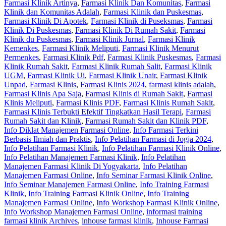
Farmasi Klinik Artinya
,
Farmasi Klinik Dan Komunitas
,
Farmasi
Klinik dan Komunitas Adalah
,
Farmasi Klinik dan Puskesmas
,
Farmasi Klinik Di Apotek
,
Farmasi Klinik di Puseksmas
,
Farmasi
Klinik Di Puskesmas
,
Farmasi Klinik Di Rumah Sakit
,
Farmasi
Klinik du Puskesmas
,
Farmasi Klinik Jurnal
,
Farmasi Klinik
Kemenkes
,
Farmasi Klinik Meliputi
,
Farmasi Klinik Menurut
Permenkes
,
Farmasi Klinik Pdf
,
Farmasi Klinik Puskesmas
,
Farmasi
Klinik Rumah Sakit
,
Farmasi Klinik Rumah Salit
,
Farmasi Klinik
UGM
,
Farmasi Klinik Ui
,
Farmasi Klinik Unair
,
Farmasi Klinik
Unpad
,
Farmasi Klinis
,
Farmasi Klinis 2024
,
farmasi klinis adalah
,
Farmasi Klinis Apa Saja
,
Farmasi Klinis di Rumah Sakit
,
Farmasi
Klinis Meliputi
,
Farmasi Klinis PDF
,
Farmasi Klinis Rumah Sakit
,
Farmasi Klinis Terbukti Efektif Tingkatkan Hasil Terapi
,
Farmasi
Rumah Sakit dan Klinik
,
Farmasi Rumah Sakit dan Klinik PDF
,
Info Diklat Manajemen Farmasi Online
,
Info Farmasi Terkini
Berbasis Ilmiah dan Praktis
,
Info Pelatihan Farmasi di Jogja 2024
,
Info Pelatihan Farmasi Klinik
,
Info Pelatihan Farmasi Klinik Online
,
Info Pelatihan Manajemen Farmasi Klinik
,
Info Pelatihan
Manajemen Farmasi Klinik Di Yogyakarta
,
Info Pelatihan
Manajemen Farmasi Online
,
Info Seminar Farmasi Klinik Online
,
Info Seminar Manajemen Farmasi Online
,
Info Training Farmasi
Klinik
,
Info Training Farmasi Klinik Online
,
Info Training
Manajemen Farmasi Online
,
Info Workshop Farmasi Klinik Online
,
Info Workshop Manajemen Farmasi Online
,
informasi training
farmasi klinik Archives
,
inhouse farmasi klinik
,
Inhouse Farmasi