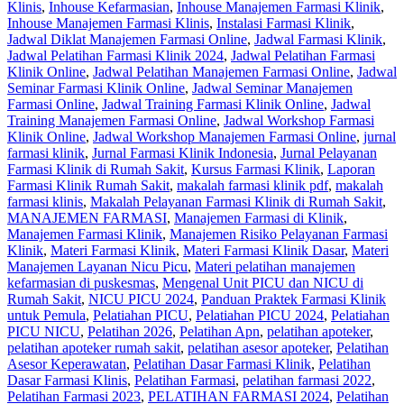
Klinis
,
Inhouse Kefarmasian
,
Inhouse Manajemen Farmasi Klinik
,
Inhouse Manajemen Farmasi Klinis
,
Instalasi Farmasi Klinik
,
Jadwal Diklat Manajemen Farmasi Online
,
Jadwal Farmasi Klinik
,
Jadwal Pelatihan Farmasi Klinik 2024
,
Jadwal Pelatihan Farmasi
Klinik Online
,
Jadwal Pelatihan Manajemen Farmasi Online
,
Jadwal
Seminar Farmasi Klinik Online
,
Jadwal Seminar Manajemen
Farmasi Online
,
Jadwal Training Farmasi Klinik Online
,
Jadwal
Training Manajemen Farmasi Online
,
Jadwal Workshop Farmasi
Klinik Online
,
Jadwal Workshop Manajemen Farmasi Online
,
jurnal
farmasi klinik
,
Jurnal Farmasi Klinik Indonesia
,
Jurnal Pelayanan
Farmasi Klinik di Rumah Sakit
,
Kursus Farmasi Klinik
,
Laporan
Farmasi Klinik Rumah Sakit
,
makalah farmasi klinik pdf
,
makalah
farmasi klinis
,
Makalah Pelayanan Farmasi Klinik di Rumah Sakit
,
MANAJEMEN FARMASI
,
Manajemen Farmasi di Klinik
,
Manajemen Farmasi Klinik
,
Manajemen Risiko Pelayanan Farmasi
Klinik
,
Materi Farmasi Klinik
,
Materi Farmasi Klinik Dasar
,
Materi
Manajemen Layanan Nicu Picu
,
Materi pelatihan manajemen
kefarmasian di puskesmas
,
Mengenal Unit PICU dan NICU di
Rumah Sakit
,
NICU PICU 2024
,
Panduan Praktek Farmasi Klinik
untuk Pemula
,
Pelatiahan PICU
,
Pelatiahan PICU 2024
,
Pelatiahan
PICU NICU
,
Pelatihan 2026
,
Pelatihan Apn
,
pelatihan apoteker
,
pelatihan apoteker rumah sakit
,
pelatihan asesor apoteker
,
Pelatihan
Asesor Keperawatan
,
Pelatihan Dasar Farmasi Klinik
,
Pelatihan
Dasar Farmasi Klinis
,
Pelatihan Farmasi
,
pelatihan farmasi 2022
,
Pelatihan Farmasi 2023
,
PELATIHAN FARMASI 2024
,
Pelatihan