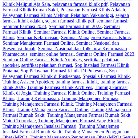
Klinik Meliputi Aja Saja
,
pelayanan farmasi klinik pdf
,
Pelayanan
Farmasi Klinik Rumah Sakit
,
Pelayanan Farmasi Klinis Adalah
,
Pelayanan Farmasi Klinis Meliputi Pelatihan Vaksinologi
,
sejarah
farmasi klinik adalah
,
sejarah farmasi klinik pdf
,
seminar farmasi
,
Seminar Farmasi 2023
,
Seminar Farmasi Juni 2023
,
Seminar
Farmasi Klinik
,
Seminar Farmasi Klinik Online
,
Seminar Farmasi
Klinis
,
Seminar Kefarmasian
,
Seminar Manajemen Farmasi Klinis
,
Seminar Manajemen Farmasi Online
,
Seminar Nasional dan
Presentasi Ilmiah
,
Seminar Nasional dan Talkshow Kefarmasian
Pharmacious
,
seminar online farmasi
,
Seminar Online Farmasi 2023
,
Seminar Online Farmasi Klinik Archives
,
sertifikat pelatihan
apoteker
,
sertifikat pelatihan farmasi
,
Sop Instalasi Farmasi Klinik
Pratama
,
Sop Pelayanan Farmasi Klinik Di Pukesmas
,
Sop
Pelayanan Farmasi Klinik di Puskesmas
,
Spesialis Farmasi Klinik
,
Training Asisten Apoteker
,
training farmasi klinik
,
training farmasi
klinik 2026
,
Training Farmasi Klinik Archives
,
Training Farmasi
Klinik di Jogja
,
Training Farmasi Klinik Online
,
Training Farmasi
Klinis
,
Training Kefarmasian
,
Training Manajemen Farmasi
,
Training Manajemen Farmasi Klinik
,
Training Manajemen Farmasi
Klinis
,
Training Manajemen Farmasi Online
,
Training Manajemen
Farmasi Rumah Sakit
,
Training Manajemen Farmasi Rumah Sakit
Materi Terupdate
,
Training Manajemen Farmasi Yang Efektif
,
Training Manajemen Instalasi Farmasi
,
Training Manajemen
Instalasi Farmasi Rumah Sakit
,
Training Manajemen Penggunaan
Obat (MPO)
,
Training Manajemen Penggunaan Obat (MPO) Sesuai