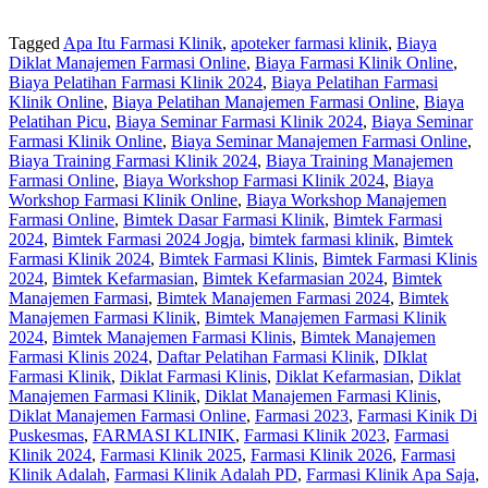
Tagged
Apa Itu Farmasi Klinik
,
apoteker farmasi klinik
,
Biaya
Diklat Manajemen Farmasi Online
,
Biaya Farmasi Klinik Online
,
Biaya Pelatihan Farmasi Klinik 2024
,
Biaya Pelatihan Farmasi
Klinik Online
,
Biaya Pelatihan Manajemen Farmasi Online
,
Biaya
Pelatihan Picu
,
Biaya Seminar Farmasi Klinik 2024
,
Biaya Seminar
Farmasi Klinik Online
,
Biaya Seminar Manajemen Farmasi Online
,
Biaya Training Farmasi Klinik 2024
,
Biaya Training Manajemen
Farmasi Online
,
Biaya Workshop Farmasi Klinik 2024
,
Biaya
Workshop Farmasi Klinik Online
,
Biaya Workshop Manajemen
Farmasi Online
,
Bimtek Dasar Farmasi Klinik
,
Bimtek Farmasi
2024
,
Bimtek Farmasi 2024 Jogja
,
bimtek farmasi klinik
,
Bimtek
Farmasi Klinik 2024
,
Bimtek Farmasi Klinis
,
Bimtek Farmasi Klinis
2024
,
Bimtek Kefarmasian
,
Bimtek Kefarmasian 2024
,
Bimtek
Manajemen Farmasi
,
Bimtek Manajemen Farmasi 2024
,
Bimtek
Manajemen Farmasi Klinik
,
Bimtek Manajemen Farmasi Klinik
2024
,
Bimtek Manajemen Farmasi Klinis
,
Bimtek Manajemen
Farmasi Klinis 2024
,
Daftar Pelatihan Farmasi Klinik
,
DIklat
Farmasi Klinik
,
Diklat Farmasi Klinis
,
Diklat Kefarmasian
,
Diklat
Manajemen Farmasi Klinik
,
Diklat Manajemen Farmasi Klinis
,
Diklat Manajemen Farmasi Online
,
Farmasi 2023
,
Farmasi Kinik Di
Puskesmas
,
FARMASI KLINIK
,
Farmasi Klinik 2023
,
Farmasi
Klinik 2024
,
Farmasi Klinik 2025
,
Farmasi Klinik 2026
,
Farmasi
Klinik Adalah
,
Farmasi Klinik Adalah PD
,
Farmasi Klinik Apa Saja
,