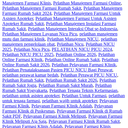
Manajemen Farmasi Klinis
,
Pelatihan Manajemen Farmasi Online
,
Pelatihan Manajemen Farmasi Rumah Sakit
,
Pelatihan Manajemen
Farmasi Rumah Sakit 2024
,
Pelatihan Manajemen Farmasi Untuk
Asisten Apoteker
,
Pelatihan Manajemen Farmasi Untuk Asisten
Apoteker Rumah Sakit
,
Pelatihan Manajemen Instalasi Farmasi
Rumah Sakit
,
Pelatihan Manajemen Interaksi Obat se-Indonesia
,
Pelatihan Manajemen Layanan Nicu Picu
,
pelatihan manajemen
mutu dan farmasi klinik
,
Pelatihan Manajemen NICU
,
pelatihan
manajemen pengelolaan obat
,
Pelatihan Nicu
,
Pelatihan NICU
2025
,
Pelatihan Nicu Picu
,
PELATIHAN NICU PICU 2024
,
Pelatihan NICU PICU 2025
,
Pelatihan Online 2026
,
Pelatihan
Online Farmasi Klinik
,
Pelatihan Online Rumah Sakit
,
Pelatihan
Online Rumah Sakit 2026
,
Pelatihan Pelayanan Farmasi Klinik
,
Pelatihan Penatalaksanaan Pasien PICU NICU Bagi Perawat
,
pelatihan perawat kamar bedah
,
Pelatihan Perawat PICU NICU
,
Pelatihan Rumah Sakit‎
,
Pelatihan Rumah Sakit 2026
,
Pelatihan
Rumah Sakit Jogja
,
Pelatihan Rumah Sakit Murah
,
Pelatihan
Rumah Sakit Yogyakarta
,
Pelatihan Tenaga Teknis Kefarmasian
,
pelatihan untuk asisten apoteker
,
Pelatihan Untuk Farmasi
,
pelatihan
untuk tenaga farmasi
,
pelatihan wajib untuk apoteker
,
Pelayanan
Farmasi Klinik
,
Pelayanan Farmasi Klinik Adalah
,
Pelayanan
Farmasi Klinik di Puskesmas
,
Pelayanan Farmasi Klinik di Rumah
Sakit PDF
,
Pelayanan Farmasi Klinik Meliputi
,
Pelayanan Farmasi
Klinik Meliputi Aja Saja
,
Pelayanan Farmasi Klinik Rumah Sakit
,
Pelayanan Farmasi Klinis Adalah
,
Pelayanan Farmasi Klinis