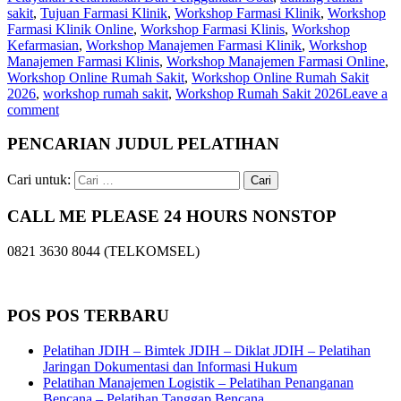
sakit
,
Tujuan Farmasi Klinik
,
Workshop Farmasi Klinik
,
Workshop
Farmasi Klinik Online
,
Workshop Farmasi Klinis
,
Workshop
Kefarmasian
,
Workshop Manajemen Farmasi Klinik
,
Workshop
Manajemen Farmasi Klinis
,
Workshop Manajemen Farmasi Online
,
Workshop Online Rumah Sakit
,
Workshop Online Rumah Sakit
2026
,
workshop rumah sakit
,
Workshop Rumah Sakit 2026
Leave a
comment
PENCARIAN JUDUL PELATIHAN
Cari untuk:
CALL ME PLEASE 24 HOURS NONSTOP
0821 3630 8044 (TELKOMSEL)
POS POS TERBARU
Pelatihan JDIH – Bimtek JDIH – Diklat JDIH – Pelatihan
Jaringan Dokumentasi dan Informasi Hukum
Pelatihan Manajemen Logistik – Pelatihan Penanganan
Bencana – Pelatihan Tanggap Bencana