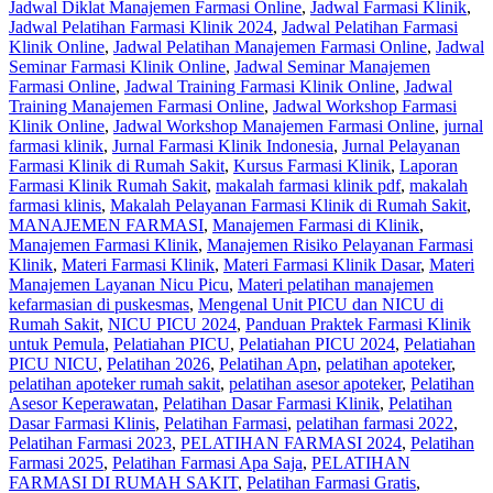
Jadwal Diklat Manajemen Farmasi Online
,
Jadwal Farmasi Klinik
,
Jadwal Pelatihan Farmasi Klinik 2024
,
Jadwal Pelatihan Farmasi
Klinik Online
,
Jadwal Pelatihan Manajemen Farmasi Online
,
Jadwal
Seminar Farmasi Klinik Online
,
Jadwal Seminar Manajemen
Farmasi Online
,
Jadwal Training Farmasi Klinik Online
,
Jadwal
Training Manajemen Farmasi Online
,
Jadwal Workshop Farmasi
Klinik Online
,
Jadwal Workshop Manajemen Farmasi Online
,
jurnal
farmasi klinik
,
Jurnal Farmasi Klinik Indonesia
,
Jurnal Pelayanan
Farmasi Klinik di Rumah Sakit
,
Kursus Farmasi Klinik
,
Laporan
Farmasi Klinik Rumah Sakit
,
makalah farmasi klinik pdf
,
makalah
farmasi klinis
,
Makalah Pelayanan Farmasi Klinik di Rumah Sakit
,
MANAJEMEN FARMASI
,
Manajemen Farmasi di Klinik
,
Manajemen Farmasi Klinik
,
Manajemen Risiko Pelayanan Farmasi
Klinik
,
Materi Farmasi Klinik
,
Materi Farmasi Klinik Dasar
,
Materi
Manajemen Layanan Nicu Picu
,
Materi pelatihan manajemen
kefarmasian di puskesmas
,
Mengenal Unit PICU dan NICU di
Rumah Sakit
,
NICU PICU 2024
,
Panduan Praktek Farmasi Klinik
untuk Pemula
,
Pelatiahan PICU
,
Pelatiahan PICU 2024
,
Pelatiahan
PICU NICU
,
Pelatihan 2026
,
Pelatihan Apn
,
pelatihan apoteker
,
pelatihan apoteker rumah sakit
,
pelatihan asesor apoteker
,
Pelatihan
Asesor Keperawatan
,
Pelatihan Dasar Farmasi Klinik
,
Pelatihan
Dasar Farmasi Klinis
,
Pelatihan Farmasi
,
pelatihan farmasi 2022
,
Pelatihan Farmasi 2023
,
PELATIHAN FARMASI 2024
,
Pelatihan
Farmasi 2025
,
Pelatihan Farmasi Apa Saja
,
PELATIHAN
FARMASI DI RUMAH SAKIT
,
Pelatihan Farmasi Gratis
,