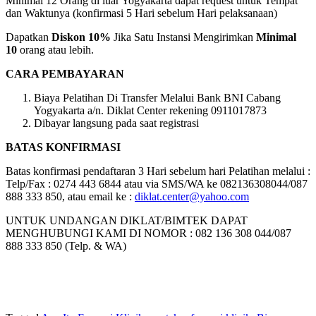
Minimal 12 Orang di luar Yogyakarta dapat request untuk Tempat
dan Waktunya (konfirmasi 5 Hari sebelum Hari pelaksanaan)
Dapatkan
Diskon 10%
Jika Satu Instansi Mengirimkan
Minimal
10
orang atau lebih.
CARA PEMBAYARAN
Biaya Pelatihan Di Transfer Melalui Bank BNI Cabang
Yogyakarta a/n. Diklat Center rekening 0911017873
Dibayar langsung pada saat registrasi
BATAS KONFIRMASI
Batas konfirmasi pendaftaran 3 Hari sebelum hari Pelatihan melalui :
Telp/Fax : 0274 443 6844 atau via SMS/WA ke 082136308044/087
888 333 850, atau email ke :
diklat.center@yahoo.com
UNTUK UNDANGAN DIKLAT/BIMTEK DAPAT
MENGHUBUNGI KAMI DI NOMOR : 082 136 308 044/087
888 333 850 (Telp. & WA)