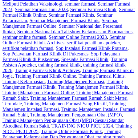
Meliputi Pelatihan Vaksinologi
,
seminar farmasi
,
Seminar Farmasi
2023
,
Seminar Farmasi Juni 2023
,
Seminar Farmasi Klinik
,
Seminar
Farmasi Klinik Online
,
Seminar Farmasi Klinis
,
Seminar
Kefarmasian
,
Seminar Manajemen Farmasi Klinis
,
Seminar
Manajemen Farmasi Online
,
Seminar Nasional dan Presentasi
Ilmiah
,
Seminar Nasional dan Talkshow Kefarmasian Pharmacious
,
seminar online farmasi
,
Seminar Online Farmasi 2023
,
Seminar
Online Farmasi Klinik Archives
,
sertifikat pelatihan apoteker
,
sertifikat pelatihan farmasi
,
Sop Instalasi Farmasi Klinik Pratama
,
Sop Pelayanan Farmasi Klinik Di Pukesmas
,
Sop Pelayanan
Farmasi Klinik di Puskesmas
,
Spesialis Farmasi Klinik
,
Training
Asisten Apoteker
,
training farmasi klinik
,
training farmasi klinik
2026
,
Training Farmasi Klinik Archives
,
Training Farmasi Klinik di
Jogja
,
Training Farmasi Klinik Online
,
Training Farmasi Klinis
,
Training Kefarmasian
,
Training Manajemen Farmasi
,
Training
Manajemen Farmasi Klinik
,
Training Manajemen Farmasi Klinis
,
Training Manajemen Farmasi Online
,
Training Manajemen Farmasi
Rumah Sakit
,
Training Manajemen Farmasi Rumah Sakit Materi
Terupdate
,
Training Manajemen Farmasi Yang Efektif
,
Training
Manajemen Instalasi Farmasi
,
Training Manajemen Instalasi Farmasi
Rumah Sakit
,
Training Manajemen Penggunaan Obat (MPO)
,
Training Manajemen Penggunaan Obat (MPO) Sesuai Standar
Akreditasi Rumah Sakit
,
TRAINING NICU PICU 2024
,
Training
NICU PICU 2025
,
Training Online Farmasi Klinik
,
Training
Pelayanan Kefarmasian Dan Penggunaan Obat
,
training rumah