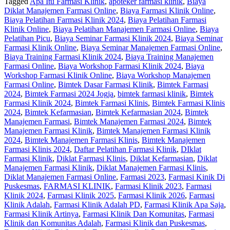
Tagged
Apa Itu Farmasi Klinik
,
apoteker farmasi klinik
,
Biaya
Diklat Manajemen Farmasi Online
,
Biaya Farmasi Klinik Online
,
Biaya Pelatihan Farmasi Klinik 2024
,
Biaya Pelatihan Farmasi
Klinik Online
,
Biaya Pelatihan Manajemen Farmasi Online
,
Biaya
Pelatihan Picu
,
Biaya Seminar Farmasi Klinik 2024
,
Biaya Seminar
Farmasi Klinik Online
,
Biaya Seminar Manajemen Farmasi Online
,
Biaya Training Farmasi Klinik 2024
,
Biaya Training Manajemen
Farmasi Online
,
Biaya Workshop Farmasi Klinik 2024
,
Biaya
Workshop Farmasi Klinik Online
,
Biaya Workshop Manajemen
Farmasi Online
,
Bimtek Dasar Farmasi Klinik
,
Bimtek Farmasi
2024
,
Bimtek Farmasi 2024 Jogja
,
bimtek farmasi klinik
,
Bimtek
Farmasi Klinik 2024
,
Bimtek Farmasi Klinis
,
Bimtek Farmasi Klinis
2024
,
Bimtek Kefarmasian
,
Bimtek Kefarmasian 2024
,
Bimtek
Manajemen Farmasi
,
Bimtek Manajemen Farmasi 2024
,
Bimtek
Manajemen Farmasi Klinik
,
Bimtek Manajemen Farmasi Klinik
2024
,
Bimtek Manajemen Farmasi Klinis
,
Bimtek Manajemen
Farmasi Klinis 2024
,
Daftar Pelatihan Farmasi Klinik
,
DIklat
Farmasi Klinik
,
Diklat Farmasi Klinis
,
Diklat Kefarmasian
,
Diklat
Manajemen Farmasi Klinik
,
Diklat Manajemen Farmasi Klinis
,
Diklat Manajemen Farmasi Online
,
Farmasi 2023
,
Farmasi Kinik Di
Puskesmas
,
FARMASI KLINIK
,
Farmasi Klinik 2023
,
Farmasi
Klinik 2024
,
Farmasi Klinik 2025
,
Farmasi Klinik 2026
,
Farmasi
Klinik Adalah
,
Farmasi Klinik Adalah PD
,
Farmasi Klinik Apa Saja
,
Farmasi Klinik Artinya
,
Farmasi Klinik Dan Komunitas
,
Farmasi
Klinik dan Komunitas Adalah
,
Farmasi Klinik dan Puskesmas
,