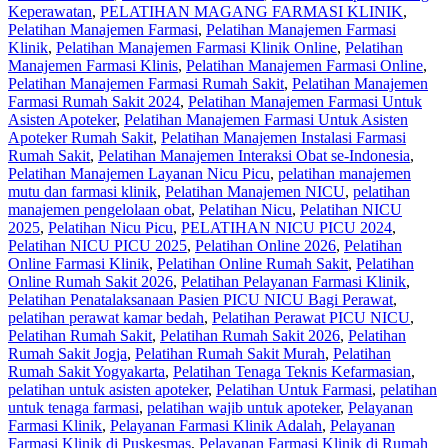
Keperawatan
,
PELATIHAN MAGANG FARMASI KLINIK
,
Pelatihan Manajemen Farmasi
,
Pelatihan Manajemen Farmasi
Klinik
,
Pelatihan Manajemen Farmasi Klinik Online
,
Pelatihan
Manajemen Farmasi Klinis
,
Pelatihan Manajemen Farmasi Online
,
Pelatihan Manajemen Farmasi Rumah Sakit
,
Pelatihan Manajemen
Farmasi Rumah Sakit 2024
,
Pelatihan Manajemen Farmasi Untuk
Asisten Apoteker
,
Pelatihan Manajemen Farmasi Untuk Asisten
Apoteker Rumah Sakit
,
Pelatihan Manajemen Instalasi Farmasi
Rumah Sakit
,
Pelatihan Manajemen Interaksi Obat se-Indonesia
,
Pelatihan Manajemen Layanan Nicu Picu
,
pelatihan manajemen
mutu dan farmasi klinik
,
Pelatihan Manajemen NICU
,
pelatihan
manajemen pengelolaan obat
,
Pelatihan Nicu
,
Pelatihan NICU
2025
,
Pelatihan Nicu Picu
,
PELATIHAN NICU PICU 2024
,
Pelatihan NICU PICU 2025
,
Pelatihan Online 2026
,
Pelatihan
Online Farmasi Klinik
,
Pelatihan Online Rumah Sakit
,
Pelatihan
Online Rumah Sakit 2026
,
Pelatihan Pelayanan Farmasi Klinik
,
Pelatihan Penatalaksanaan Pasien PICU NICU Bagi Perawat
,
pelatihan perawat kamar bedah
,
Pelatihan Perawat PICU NICU
,
Pelatihan Rumah Sakit‎
,
Pelatihan Rumah Sakit 2026
,
Pelatihan
Rumah Sakit Jogja
,
Pelatihan Rumah Sakit Murah
,
Pelatihan
Rumah Sakit Yogyakarta
,
Pelatihan Tenaga Teknis Kefarmasian
,
pelatihan untuk asisten apoteker
,
Pelatihan Untuk Farmasi
,
pelatihan
untuk tenaga farmasi
,
pelatihan wajib untuk apoteker
,
Pelayanan
Farmasi Klinik
,
Pelayanan Farmasi Klinik Adalah
,
Pelayanan
Farmasi Klinik di Puskesmas
,
Pelayanan Farmasi Klinik di Rumah