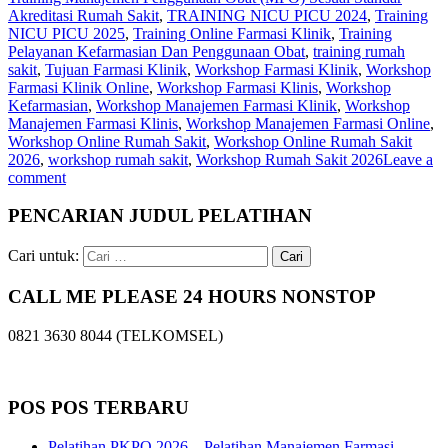
Akreditasi Rumah Sakit
,
TRAINING NICU PICU 2024
,
Training
NICU PICU 2025
,
Training Online Farmasi Klinik
,
Training
Pelayanan Kefarmasian Dan Penggunaan Obat
,
training rumah
sakit
,
Tujuan Farmasi Klinik
,
Workshop Farmasi Klinik
,
Workshop
Farmasi Klinik Online
,
Workshop Farmasi Klinis
,
Workshop
Kefarmasian
,
Workshop Manajemen Farmasi Klinik
,
Workshop
Manajemen Farmasi Klinis
,
Workshop Manajemen Farmasi Online
,
Workshop Online Rumah Sakit
,
Workshop Online Rumah Sakit
2026
,
workshop rumah sakit
,
Workshop Rumah Sakit 2026
Leave a
comment
PENCARIAN JUDUL PELATIHAN
Cari untuk:
CALL ME PLEASE 24 HOURS NONSTOP
0821 3630 8044 (TELKOMSEL)
POS POS TERBARU
Pelatihan PKPO 2026 – Pelatihan Manajemen Farmasi