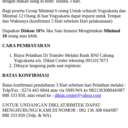
dengan makan siang di hotel selama 3 hari.
Bagi peserta Group Minimal 6 orang Untuk wilayah Yogyakarta dan
Minimal 12 Orang di luar Yogyakarta dapat request untuk Tempat
dan Waktunya (konfirmasi 5 Hari sebelum Hari pelaksanaan)
Dapatkan
Diskon 10%
Jika Satu Instansi Mengirimkan
Minimal
10
orang atau lebih.
CARA PEMBAYARAN
Biaya Pelatihan Di Transfer Melalui Bank BNI Cabang
Yogyakarta a/n. Diklat Center rekening 0911017873
Dibayar langsung pada saat registrasi
BATAS KONFIRMASI
Batas konfirmasi pendaftaran 3 Hari sebelum hari Pelatihan melalui :
Telp/Fax : 0274 443 6844 atau via SMS/WA ke 082136308044/087
888 333 850, atau email ke :
diklat.center@yahoo.com
UNTUK UNDANGAN DIKLAT/BIMTEK DAPAT
MENGHUBUNGI KAMI DI NOMOR : 082 136 308 044/087
888 333 850 (Telp. & WA)