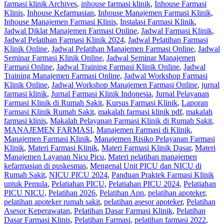
farmasi klinik Archives
,
inhouse farmasi klinik
,
Inhouse Farmasi
Klinis
,
Inhouse Kefarmasian
,
Inhouse Manajemen Farmasi Klinik
,
Inhouse Manajemen Farmasi Klinis
,
Instalasi Farmasi Klinik
,
Jadwal Diklat Manajemen Farmasi Online
,
Jadwal Farmasi Klinik
,
Jadwal Pelatihan Farmasi Klinik 2024
,
Jadwal Pelatihan Farmasi
Klinik Online
,
Jadwal Pelatihan Manajemen Farmasi Online
,
Jadwal
Seminar Farmasi Klinik Online
,
Jadwal Seminar Manajemen
Farmasi Online
,
Jadwal Training Farmasi Klinik Online
,
Jadwal
Training Manajemen Farmasi Online
,
Jadwal Workshop Farmasi
Klinik Online
,
Jadwal Workshop Manajemen Farmasi Online
,
jurnal
farmasi klinik
,
Jurnal Farmasi Klinik Indonesia
,
Jurnal Pelayanan
Farmasi Klinik di Rumah Sakit
,
Kursus Farmasi Klinik
,
Laporan
Farmasi Klinik Rumah Sakit
,
makalah farmasi klinik pdf
,
makalah
farmasi klinis
,
Makalah Pelayanan Farmasi Klinik di Rumah Sakit
,
MANAJEMEN FARMASI
,
Manajemen Farmasi di Klinik
,
Manajemen Farmasi Klinik
,
Manajemen Risiko Pelayanan Farmasi
Klinik
,
Materi Farmasi Klinik
,
Materi Farmasi Klinik Dasar
,
Materi
Manajemen Layanan Nicu Picu
,
Materi pelatihan manajemen
kefarmasian di puskesmas
,
Mengenal Unit PICU dan NICU di
Rumah Sakit
,
NICU PICU 2024
,
Panduan Praktek Farmasi Klinik
untuk Pemula
,
Pelatiahan PICU
,
Pelatiahan PICU 2024
,
Pelatiahan
PICU NICU
,
Pelatihan 2026
,
Pelatihan Apn
,
pelatihan apoteker
,
pelatihan apoteker rumah sakit
,
pelatihan asesor apoteker
,
Pelatihan
Asesor Keperawatan
,
Pelatihan Dasar Farmasi Klinik
,
Pelatihan
Dasar Farmasi Klinis
,
Pelatihan Farmasi
,
pelatihan farmasi 2022
,