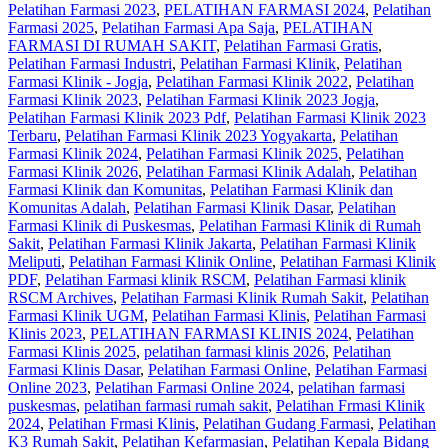
Pelatihan Farmasi 2023
,
PELATIHAN FARMASI 2024
,
Pelatihan
Farmasi 2025
,
Pelatihan Farmasi Apa Saja
,
PELATIHAN
FARMASI DI RUMAH SAKIT
,
Pelatihan Farmasi Gratis
,
Pelatihan Farmasi Industri
,
Pelatihan Farmasi Klinik
,
Pelatihan
Farmasi Klinik - Jogja
,
Pelatihan Farmasi Klinik 2022
,
Pelatihan
Farmasi Klinik 2023
,
Pelatihan Farmasi Klinik 2023 Jogja
,
Pelatihan Farmasi Klinik 2023 Pdf
,
Pelatihan Farmasi Klinik 2023
Terbaru
,
Pelatihan Farmasi Klinik 2023 Yogyakarta
,
Pelatihan
Farmasi Klinik 2024
,
Pelatihan Farmasi Klinik 2025
,
Pelatihan
Farmasi Klinik 2026
,
Pelatihan Farmasi Klinik Adalah
,
Pelatihan
Farmasi Klinik dan Komunitas
,
Pelatihan Farmasi Klinik dan
Komunitas Adalah
,
Pelatihan Farmasi Klinik Dasar
,
Pelatihan
Farmasi Klinik di Puskesmas
,
Pelatihan Farmasi Klinik di Rumah
Sakit
,
Pelatihan Farmasi Klinik Jakarta
,
Pelatihan Farmasi Klinik
Meliputi
,
Pelatihan Farmasi Klinik Online
,
Pelatihan Farmasi Klinik
PDF
,
Pelatihan Farmasi klinik RSCM
,
Pelatihan Farmasi klinik
RSCM Archives
,
Pelatihan Farmasi Klinik Rumah Sakit
,
Pelatihan
Farmasi Klinik UGM
,
Pelatihan Farmasi Klinis
,
Pelatihan Farmasi
Klinis 2023
,
PELATIHAN FARMASI KLINIS 2024
,
Pelatihan
Farmasi Klinis 2025
,
pelatihan farmasi klinis 2026
,
Pelatihan
Farmasi Klinis Dasar
,
Pelatihan Farmasi Online
,
Pelatihan Farmasi
Online 2023
,
Pelatihan Farmasi Online 2024
,
pelatihan farmasi
puskesmas
,
pelatihan farmasi rumah sakit
,
Pelatihan Frmasi Klinik
2024
,
Pelatihan Frmasi Klinis
,
Pelatihan Gudang Farmasi
,
Pelatihan
K3 Rumah Sakit
,
Pelatihan Kefarmasian
,
Pelatihan Kepala Bidang