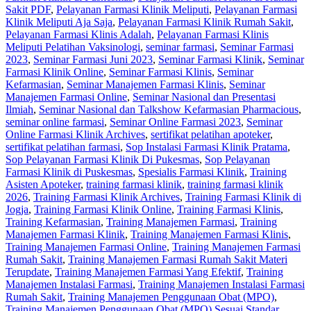
Sakit PDF
,
Pelayanan Farmasi Klinik Meliputi
,
Pelayanan Farmasi
Klinik Meliputi Aja Saja
,
Pelayanan Farmasi Klinik Rumah Sakit
,
Pelayanan Farmasi Klinis Adalah
,
Pelayanan Farmasi Klinis
Meliputi Pelatihan Vaksinologi
,
seminar farmasi
,
Seminar Farmasi
2023
,
Seminar Farmasi Juni 2023
,
Seminar Farmasi Klinik
,
Seminar
Farmasi Klinik Online
,
Seminar Farmasi Klinis
,
Seminar
Kefarmasian
,
Seminar Manajemen Farmasi Klinis
,
Seminar
Manajemen Farmasi Online
,
Seminar Nasional dan Presentasi
Ilmiah
,
Seminar Nasional dan Talkshow Kefarmasian Pharmacious
,
seminar online farmasi
,
Seminar Online Farmasi 2023
,
Seminar
Online Farmasi Klinik Archives
,
sertifikat pelatihan apoteker
,
sertifikat pelatihan farmasi
,
Sop Instalasi Farmasi Klinik Pratama
,
Sop Pelayanan Farmasi Klinik Di Pukesmas
,
Sop Pelayanan
Farmasi Klinik di Puskesmas
,
Spesialis Farmasi Klinik
,
Training
Asisten Apoteker
,
training farmasi klinik
,
training farmasi klinik
2026
,
Training Farmasi Klinik Archives
,
Training Farmasi Klinik di
Jogja
,
Training Farmasi Klinik Online
,
Training Farmasi Klinis
,
Training Kefarmasian
,
Training Manajemen Farmasi
,
Training
Manajemen Farmasi Klinik
,
Training Manajemen Farmasi Klinis
,
Training Manajemen Farmasi Online
,
Training Manajemen Farmasi
Rumah Sakit
,
Training Manajemen Farmasi Rumah Sakit Materi
Terupdate
,
Training Manajemen Farmasi Yang Efektif
,
Training
Manajemen Instalasi Farmasi
,
Training Manajemen Instalasi Farmasi
Rumah Sakit
,
Training Manajemen Penggunaan Obat (MPO)
,
Training Manajemen Penggunaan Obat (MPO) Sesuai Standar