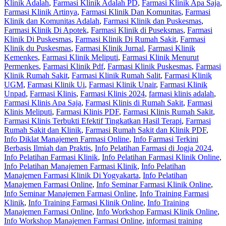
Klinik Adalah
,
Farmasi Klinik Adalah PD
,
Farmasi Klinik Apa Saja
,
Farmasi Klinik Artinya
,
Farmasi Klinik Dan Komunitas
,
Farmasi
Klinik dan Komunitas Adalah
,
Farmasi Klinik dan Puskesmas
,
Farmasi Klinik Di Apotek
,
Farmasi Klinik di Puseksmas
,
Farmasi
Klinik Di Puskesmas
,
Farmasi Klinik Di Rumah Sakit
,
Farmasi
Klinik du Puskesmas
,
Farmasi Klinik Jurnal
,
Farmasi Klinik
Kemenkes
,
Farmasi Klinik Meliputi
,
Farmasi Klinik Menurut
Permenkes
,
Farmasi Klinik Pdf
,
Farmasi Klinik Puskesmas
,
Farmasi
Klinik Rumah Sakit
,
Farmasi Klinik Rumah Salit
,
Farmasi Klinik
UGM
,
Farmasi Klinik Ui
,
Farmasi Klinik Unair
,
Farmasi Klinik
Unpad
,
Farmasi Klinis
,
Farmasi Klinis 2024
,
farmasi klinis adalah
,
Farmasi Klinis Apa Saja
,
Farmasi Klinis di Rumah Sakit
,
Farmasi
Klinis Meliputi
,
Farmasi Klinis PDF
,
Farmasi Klinis Rumah Sakit
,
Farmasi Klinis Terbukti Efektif Tingkatkan Hasil Terapi
,
Farmasi
Rumah Sakit dan Klinik
,
Farmasi Rumah Sakit dan Klinik PDF
,
Info Diklat Manajemen Farmasi Online
,
Info Farmasi Terkini
Berbasis Ilmiah dan Praktis
,
Info Pelatihan Farmasi di Jogja 2024
,
Info Pelatihan Farmasi Klinik
,
Info Pelatihan Farmasi Klinik Online
,
Info Pelatihan Manajemen Farmasi Klinik
,
Info Pelatihan
Manajemen Farmasi Klinik Di Yogyakarta
,
Info Pelatihan
Manajemen Farmasi Online
,
Info Seminar Farmasi Klinik Online
,
Info Seminar Manajemen Farmasi Online
,
Info Training Farmasi
Klinik
,
Info Training Farmasi Klinik Online
,
Info Training
Manajemen Farmasi Online
,
Info Workshop Farmasi Klinik Online
,
Info Workshop Manajemen Farmasi Online
,
informasi training