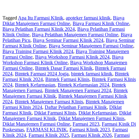
Tagged
Apa Itu Farmasi Klinik
,
apoteker farmasi klinik
,
Biaya
Diklat Manajemen Farmasi Online
,
Biaya Farmasi Klinik Online
,
Biaya Pelatihan Farmasi Klinik 2024
,
Biaya Pelatihan Farmasi
Klinik Online
,
Biaya Pelatihan Manajemen Farmasi Online
,
Biaya
Pelatihan Picu
,
Biaya Seminar Farmasi Klinik 2024
,
Biaya Seminar
Farmasi Klinik Online
,
Biaya Seminar Manajemen Farmasi Online
,
Biaya Training Farmasi Klinik 2024
,
Biaya Training Manajemen
Farmasi Online
,
Biaya Workshop Farmasi Klinik 2024
,
Biaya
Workshop Farmasi Klinik Online
,
Biaya Workshop Manajemen
Farmasi Online
,
Bimtek Dasar Farmasi Klinik
,
Bimtek Farmasi
2024
,
Bimtek Farmasi 2024 Jogja
,
bimtek farmasi klinik
,
Bimtek
Farmasi Klinik 2024
,
Bimtek Farmasi Klinis
,
Bimtek Farmasi Klinis
2024
,
Bimtek Kefarmasian
,
Bimtek Kefarmasian 2024
,
Bimtek
Manajemen Farmasi
,
Bimtek Manajemen Farmasi 2024
,
Bimtek
Manajemen Farmasi Klinik
,
Bimtek Manajemen Farmasi Klinik
2024
,
Bimtek Manajemen Farmasi Klinis
,
Bimtek Manajemen
Farmasi Klinis 2024
,
Daftar Pelatihan Farmasi Klinik
,
DIklat
Farmasi Klinik
,
Diklat Farmasi Klinis
,
Diklat Kefarmasian
,
Diklat
Manajemen Farmasi Klinik
,
Diklat Manajemen Farmasi Klinis
,
Diklat Manajemen Farmasi Online
,
Farmasi 2023
,
Farmasi Kinik Di
Puskesmas
,
FARMASI KLINIK
,
Farmasi Klinik 2023
,
Farmasi
Klinik 2024
,
Farmasi Klinik 2025
,
Farmasi Klinik 2026
,
Farmasi