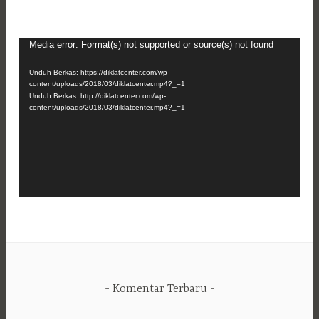
Pemutar
Media error: Format(s) not supported or source(s) not found
Video
Unduh Berkas: https://diklatcenter.com/wp-
content/uploads/2018/03/diklatcenter.mp4?_=1
Unduh Berkas: http://diklatcenter.com/wp-
content/uploads/2018/03/diklatcenter.mp4?_=1
Komentar Terbaru