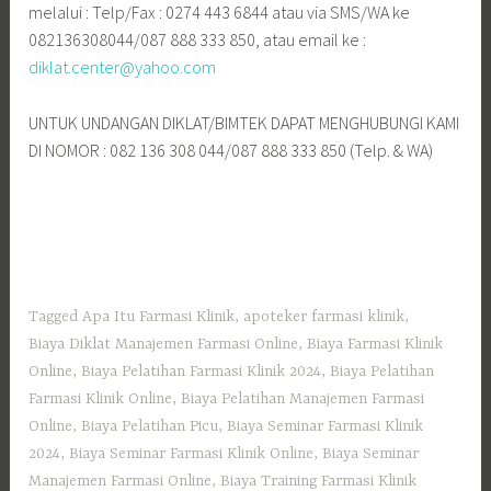
melalui : Telp/Fax : 0274 443 6844 atau via SMS/WA ke
082136308044/087 888 333 850, atau email ke :
diklat.center@yahoo.com
UNTUK UNDANGAN DIKLAT/BIMTEK DAPAT MENGHUBUNGI KAMI
DI NOMOR : 082 136 308 044/087 888 333 850 (Telp. & WA)
Tagged
Apa Itu Farmasi Klinik
,
apoteker farmasi klinik
,
Biaya Diklat Manajemen Farmasi Online
,
Biaya Farmasi Klinik
Online
,
Biaya Pelatihan Farmasi Klinik 2024
,
Biaya Pelatihan
Farmasi Klinik Online
,
Biaya Pelatihan Manajemen Farmasi
Online
,
Biaya Pelatihan Picu
,
Biaya Seminar Farmasi Klinik
2024
,
Biaya Seminar Farmasi Klinik Online
,
Biaya Seminar
Manajemen Farmasi Online
,
Biaya Training Farmasi Klinik