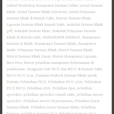
Jadwal Workshop Manajemen Farmasi Online
,
jurnal farmasi
klinik
,
Jurnal Farmasi Klinik Indonesia
,
Jurnal Pelayanan
Farmasi Klinik di Rumah Sakit
,
Kursus Farmasi Klinik
,
Laporan Farmasi Klinik Rumah Sakit
,
makalah farmasi klinik
pdf
,
makalah farmasi klinis
,
Makalah Pelayanan Farmasi
Klinik di Rumah Sakit
,
MANAJEMEN FARMASI
,
Manajemen
Farmasi di Klinik
,
Manajemen Farmasi Klinik
,
Manajemen
Risiko Pelayanan Farmasi Klinik
,
Materi Farmasi Klinik
,
Materi Farmasi Klinik Dasar
,
Materi Manajemen Layanan
Nicu Picu
,
Materi pelatihan manajemen kefarmasian di
puskesmas
,
Mengenal Unit PICU dan NICU di Rumah Sakit
,
NICU PICU 2024
,
Panduan Praktek Farmasi Klinik untuk
Pemula
,
Pelatiahan PICU
,
Pelatiahan PICU 2024
,
Pelatiahan
PICU NICU
,
Pelatihan 2026
,
Pelatihan Apn
,
pelatihan
apoteker
,
pelatihan apoteker rumah sakit
,
pelatihan asesor
apoteker
,
Pelatihan Asesor Keperawatan
,
Pelatihan Dasar
Farmasi Klinik
,
Pelatihan Dasar Farmasi Klinis
,
Pelatihan
Farmasi
,
pelatihan farmasi 2022
,
Pelatihan Farmasi 2023
,