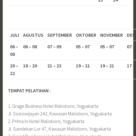
JULI
AGUSTUS
SEPTEMBER
OKTOBER
NOVEMBER
DES
06 –
06 – 08
07 – 09
05 – 07
05 – 07
07 –
08
20 –
18 – 20
21 – 23
19 – 21
19 – 21
17 –
22
TEMPAT PELATIHAN :
1. Grage Business Hotel Malioboro, Yogyakarta
Jl. Sosrowijayan 242, Kawasan Malioboro, Yogyakarta
2. Prima In Hotel Malioboro, Yogyakarta
Jl. Gandekan Lor 47, Kawasan Malioboro, Yogyakarta