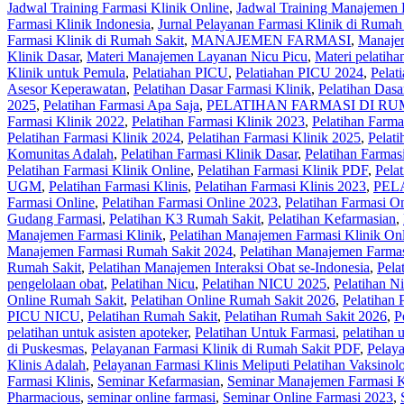
Jadwal Training Farmasi Klinik Online
,
Jadwal Training Manajemen 
Farmasi Klinik Indonesia
,
Jurnal Pelayanan Farmasi Klinik di Rumah
Farmasi Klinik di Rumah Sakit
,
MANAJEMEN FARMASI
,
Manajem
Klinik Dasar
,
Materi Manajemen Layanan Nicu Picu
,
Materi pelatih
Klinik untuk Pemula
,
Pelatiahan PICU
,
Pelatiahan PICU 2024
,
Pela
Asesor Keperawatan
,
Pelatihan Dasar Farmasi Klinik
,
Pelatihan Dasa
2025
,
Pelatihan Farmasi Apa Saja
,
PELATIHAN FARMASI DI RU
Farmasi Klinik 2022
,
Pelatihan Farmasi Klinik 2023
,
Pelatihan Farma
Pelatihan Farmasi Klinik 2024
,
Pelatihan Farmasi Klinik 2025
,
Pelati
Komunitas Adalah
,
Pelatihan Farmasi Klinik Dasar
,
Pelatihan Farmas
Pelatihan Farmasi Klinik Online
,
Pelatihan Farmasi Klinik PDF
,
Pela
UGM
,
Pelatihan Farmasi Klinis
,
Pelatihan Farmasi Klinis 2023
,
PEL
Farmasi Online
,
Pelatihan Farmasi Online 2023
,
Pelatihan Farmasi O
Gudang Farmasi
,
Pelatihan K3 Rumah Sakit
,
Pelatihan Kefarmasian
,
Manajemen Farmasi Klinik
,
Pelatihan Manajemen Farmasi Klinik On
Manajemen Farmasi Rumah Sakit 2024
,
Pelatihan Manajemen Farmas
Rumah Sakit
,
Pelatihan Manajemen Interaksi Obat se-Indonesia
,
Pela
pengelolaan obat
,
Pelatihan Nicu
,
Pelatihan NICU 2025
,
Pelatihan N
Online Rumah Sakit
,
Pelatihan Online Rumah Sakit 2026
,
Pelatihan 
PICU NICU
,
Pelatihan Rumah Sakit‎
,
Pelatihan Rumah Sakit 2026
,
P
pelatihan untuk asisten apoteker
,
Pelatihan Untuk Farmasi
,
pelatihan 
di Puskesmas
,
Pelayanan Farmasi Klinik di Rumah Sakit PDF
,
Pelaya
Klinis Adalah
,
Pelayanan Farmasi Klinis Meliputi Pelatihan Vaksinol
Farmasi Klinis
,
Seminar Kefarmasian
,
Seminar Manajemen Farmasi K
Pharmacious
,
seminar online farmasi
,
Seminar Online Farmasi 2023
,