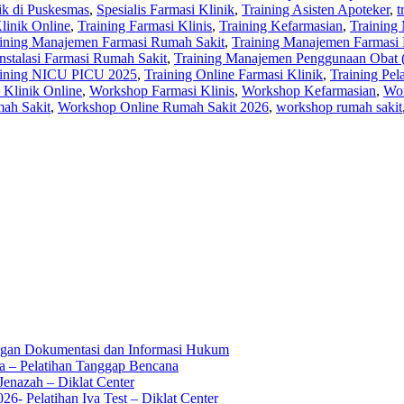
ik di Puskesmas
,
Spesialis Farmasi Klinik
,
Training Asisten Apoteker
,
t
linik Online
,
Training Farmasi Klinis
,
Training Kefarmasian
,
Training
ining Manajemen Farmasi Rumah Sakit
,
Training Manajemen Farmasi 
nstalasi Farmasi Rumah Sakit
,
Training Manajemen Penggunaan Obat
aining NICU PICU 2025
,
Training Online Farmasi Klinik
,
Training Pe
Klinik Online
,
Workshop Farmasi Klinis
,
Workshop Kefarmasian
,
Wor
ah Sakit
,
Workshop Online Rumah Sakit 2026
,
workshop rumah sakit
ingan Dokumentasi dan Informasi Hukum
a – Pelatihan Tanggap Bencana
enazah – Diklat Center
6- Pelatihan Iva Test – Diklat Center