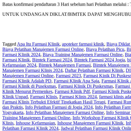
Batas konfirmasi pendaftaran 3 Hari sebelum hari Pelatihan melalui
UNTUK UNDANGAN DIKLAT/BIMTEK DAPAT MENGHUBUNGI KAM
Tagged
Apa Itu Farmasi Klinik
,
apoteker farmasi klinik
,
Biaya Diklat
Biaya Pelatihan Manajemen Farmasi Online
,
Biaya Pelatihan Picu
,
Bi
Farmasi Klinik 2024
,
Biaya Training Manajemen Farmasi Online
,
Bi
Farmasi Klinik
,
Bimtek Farmasi 2024
,
Bimtek Farmasi 2024 Jogja
,
bi
Kefarmasian 2024
,
Bimtek Manajemen Farmasi
,
Bimtek Manajemen 
Manajemen Farmasi Klinis 2024
,
Daftar Pelatihan Farmasi Klinik
,
DI
Manajemen Farmasi Online
,
Farmasi 2023
,
Farmasi Kinik Di Puskes
Farmasi Klinik Adalah PD
,
Farmasi Klinik Apa Saja
,
Farmasi Klinik 
Farmasi Klinik di Puseksmas
,
Farmasi Klinik Di Puskesmas
,
Farmasi
Klinik Menurut Permenkes
,
Farmasi Klinik Pdf
,
Farmasi Klinik Pusk
Klinik Unpad
,
Farmasi Klinis
,
Farmasi Klinis 2024
,
farmasi klinis ad
Farmasi Klinis Terbukti Efektif Tingkatkan Hasil Terapi
,
Farmasi Rum
dan Praktis
,
Info Pelatihan Farmasi di Jogja 2024
,
Info Pelatihan Farm
Yogyakarta
,
Info Pelatihan Manajemen Farmasi Online
,
Info Seminar
Training Manajemen Farmasi Online
,
Info Workshop Farmasi Klinik 
Klinis
,
Inhouse Kefarmasian
,
Inhouse Manajemen Farmasi Klinik
,
In
Pelatihan Farmasi Klinik 2024
,
Jadwal Pelatihan Farmasi Klinik Onli