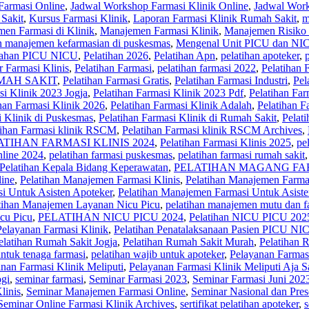
Farmasi Online
,
Jadwal Workshop Farmasi Klinik Online
,
Jadwal Wor
 Sakit
,
Kursus Farmasi Klinik
,
Laporan Farmasi Klinik Rumah Sakit
,
m
en Farmasi di Klinik
,
Manajemen Farmasi Klinik
,
Manajemen Risiko 
an manajemen kefarmasian di puskesmas
,
Mengenal Unit PICU dan NIC
tiahan PICU NICU
,
Pelatihan 2026
,
Pelatihan Apn
,
pelatihan apoteker
,
r Farmasi Klinis
,
Pelatihan Farmasi
,
pelatihan farmasi 2022
,
Pelatihan 
MAH SAKIT
,
Pelatihan Farmasi Gratis
,
Pelatihan Farmasi Industri
,
Pel
si Klinik 2023 Jogja
,
Pelatihan Farmasi Klinik 2023 Pdf
,
Pelatihan Far
han Farmasi Klinik 2026
,
Pelatihan Farmasi Klinik Adalah
,
Pelatihan F
i Klinik di Puskesmas
,
Pelatihan Farmasi Klinik di Rumah Sakit
,
Pelati
tihan Farmasi klinik RSCM
,
Pelatihan Farmasi klinik RSCM Archives
,
ATIHAN FARMASI KLINIS 2024
,
Pelatihan Farmasi Klinis 2025
,
pe
nline 2024
,
pelatihan farmasi puskesmas
,
pelatihan farmasi rumah sakit
Pelatihan Kepala Bidang Keperawatan
,
PELATIHAN MAGANG FAR
line
,
Pelatihan Manajemen Farmasi Klinis
,
Pelatihan Manajemen Farma
i Untuk Asisten Apoteker
,
Pelatihan Manajemen Farmasi Untuk Asist
tihan Manajemen Layanan Nicu Picu
,
pelatihan manajemen mutu dan fa
icu Picu
,
PELATIHAN NICU PICU 2024
,
Pelatihan NICU PICU 202
Pelayanan Farmasi Klinik
,
Pelatihan Penatalaksanaan Pasien PICU NI
elatihan Rumah Sakit Jogja
,
Pelatihan Rumah Sakit Murah
,
Pelatihan 
untuk tenaga farmasi
,
pelatihan wajib untuk apoteker
,
Pelayanan Farmas
nan Farmasi Klinik Meliputi
,
Pelayanan Farmasi Klinik Meliputi Aja S
ogi
,
seminar farmasi
,
Seminar Farmasi 2023
,
Seminar Farmasi Juni 202
linis
,
Seminar Manajemen Farmasi Online
,
Seminar Nasional dan Pres
Seminar Online Farmasi Klinik Archives
,
sertifikat pelatihan apoteker
,
s