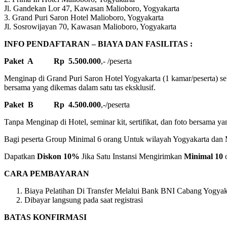
Jl. Gandekan Lor 47, Kawasan Malioboro, Yogyakarta
3. Grand Puri Saron Hotel Malioboro, Yogyakarta
Jl. Sosrowijayan 70, Kawasan Malioboro, Yogyakarta
INFO PENDAFTARAN – BIAYA DAN FASILITAS :
Paket A Rp 5.500.000
,- /peserta
Menginap di Grand Puri Saron Hotel Yogyakarta (1 kamar/peserta) sela
bersama yang dikemas dalam satu tas eksklusif.
Paket B Rp 4.500.000
,-/peserta
Tanpa Menginap di Hotel, seminar kit, sertifikat, dan foto bersama ya
Bagi peserta Group Minimal 6 orang Untuk wilayah Yogyakarta dan M
Dapatkan
Diskon 10%
Jika Satu Instansi Mengirimkan
Minimal 10
o
CARA PEMBAYARAN
Biaya Pelatihan Di Transfer Melalui Bank BNI Cabang Yogyaka
Dibayar langsung pada saat registrasi
BATAS KONFIRMASI