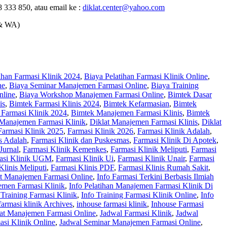
 333 850, atau email ke :
diklat.center@yahoo.com
& WA)
ihan Farmasi Klinik 2024
,
Biaya Pelatihan Farmasi Klinik Online
,
ne
,
Biaya Seminar Manajemen Farmasi Online
,
Biaya Training
nline
,
Biaya Workshop Manajemen Farmasi Online
,
Bimtek Dasar
is
,
Bimtek Farmasi Klinis 2024
,
Bimtek Kefarmasian
,
Bimtek
Farmasi Klinik 2024
,
Bimtek Manajemen Farmasi Klinis
,
Bimtek
 Manajemen Farmasi Klinik
,
Diklat Manajemen Farmasi Klinis
,
Diklat
Farmasi Klinik 2025
,
Farmasi Klinik 2026
,
Farmasi Klinik Adalah
,
s Adalah
,
Farmasi Klinik dan Puskesmas
,
Farmasi Klinik Di Apotek
,
Jurnal
,
Farmasi Klinik Kemenkes
,
Farmasi Klinik Meliputi
,
Farmasi
asi Klinik UGM
,
Farmasi Klinik Ui
,
Farmasi Klinik Unair
,
Farmasi
Klinis Meliputi
,
Farmasi Klinis PDF
,
Farmasi Klinis Rumah Sakit
,
at Manajemen Farmasi Online
,
Info Farmasi Terkini Berbasis Ilmiah
emen Farmasi Klinik
,
Info Pelatihan Manajemen Farmasi Klinik Di
 Training Farmasi Klinik
,
Info Training Farmasi Klinik Online
,
Info
 farmasi klinik Archives
,
inhouse farmasi klinik
,
Inhouse Farmasi
at Manajemen Farmasi Online
,
Jadwal Farmasi Klinik
,
Jadwal
asi Klinik Online
,
Jadwal Seminar Manajemen Farmasi Online
,