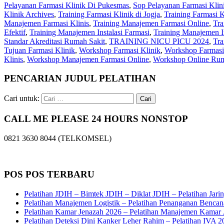
Pelayanan Farmasi Klinik Di Pukesmas
,
Sop Pelayanan Farmasi Klin
Klinik Archives
,
Training Farmasi Klinik di Jogja
,
Training Farmasi K
Manajemen Farmasi Klinis
,
Training Manajemen Farmasi Online
,
Tra
Efektif
,
Training Manajemen Instalasi Farmasi
,
Training Manajemen I
Standar Akreditasi Rumah Sakit
,
TRAINING NICU PICU 2024
,
Tr
Tujuan Farmasi Klinik
,
Workshop Farmasi Klinik
,
Workshop Farmasi 
Klinis
,
Workshop Manajemen Farmasi Online
,
Workshop Online Rum
PENCARIAN JUDUL PELATIHAN
Cari untuk:
CALL ME PLEASE 24 HOURS NONSTOP
0821 3630 8044 (TELKOMSEL)
POS POS TERBARU
Pelatihan JDIH – Bimtek JDIH – Diklat JDIH – Pelatihan Jar
Pelatihan Manajemen Logistik – Pelatihan Penanganan Bencan
Pelatihan Kamar Jenazah 2026 – Pelatihan Manajemen Kamar J
Pelatihan Deteksi Dini Kanker Leher Rahim – Pelatihan IVA 202