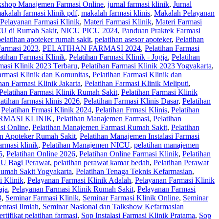
kshop Manajemen Farmasi Online
,
jurnal farmasi klinik
,
Jurnal
akalah farmasi klinik pdf
,
makalah farmasi klinis
,
Makalah Pelayanan
Pelayanan Farmasi Klinik
,
Materi Farmasi Klinik
,
Materi Farmasi
U di Rumah Sakit
,
NICU PICU 2024
,
Panduan Praktek Farmasi
pelatihan apoteker rumah sakit
,
pelatihan asesor apoteker
,
Pelatihan
Farmasi 2023
,
PELATIHAN FARMASI 2024
,
Pelatihan Farmasi
atihan Farmasi Klinik
,
Pelatihan Farmasi Klinik - Jogja
,
Pelatihan
masi Klinik 2023 Terbaru
,
Pelatihan Farmasi Klinik 2023 Yogyakarta
,
armasi Klinik dan Komunitas
,
Pelatihan Farmasi Klinik dan
han Farmasi Klinik Jakarta
,
Pelatihan Farmasi Klinik Meliputi
,
Pelatihan Farmasi Klinik Rumah Sakit
,
Pelatihan Farmasi Klinik
latihan farmasi klinis 2026
,
Pelatihan Farmasi Klinis Dasar
,
Pelatihan
,
Pelatihan Frmasi Klinik 2024
,
Pelatihan Frmasi Klinis
,
Pelatihan
MASI KLINIK
,
Pelatihan Manajemen Farmasi
,
Pelatihan
si Online
,
Pelatihan Manajemen Farmasi Rumah Sakit
,
Pelatihan
en Apoteker Rumah Sakit
,
Pelatihan Manajemen Instalasi Farmasi
rmasi klinik
,
Pelatihan Manajemen NICU
,
pelatihan manajemen
5
,
Pelatihan Online 2026
,
Pelatihan Online Farmasi Klinik
,
Pelatihan
CU Bagi Perawat
,
pelatihan perawat kamar bedah
,
Pelatihan Perawat
Rumah Sakit Yogyakarta
,
Pelatihan Tenaga Teknis Kefarmasian
,
i Klinik
,
Pelayanan Farmasi Klinik Adalah
,
Pelayanan Farmasi Klinik
aja
,
Pelayanan Farmasi Klinik Rumah Sakit
,
Pelayanan Farmasi
3
,
Seminar Farmasi Klinik
,
Seminar Farmasi Klinik Online
,
Seminar
entasi Ilmiah
,
Seminar Nasional dan Talkshow Kefarmasian
ertifikat pelatihan farmasi
,
Sop Instalasi Farmasi Klinik Pratama
,
Sop