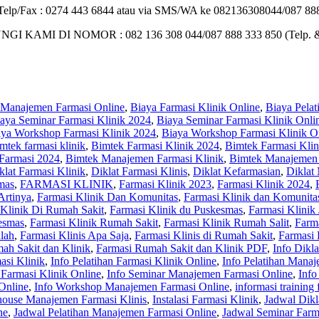
 : Telp/Fax : 0274 443 6844 atau via SMS/WA ke 082136308044/087 888
I DI NOMOR : 082 136 308 044/087 888 333 850 (Telp. 
 Manajemen Farmasi Online
,
Biaya Farmasi Klinik Online
,
Biaya Pelat
aya Seminar Farmasi Klinik 2024
,
Biaya Seminar Farmasi Klinik Onli
aya Workshop Farmasi Klinik 2024
,
Biaya Workshop Farmasi Klinik O
mtek farmasi klinik
,
Bimtek Farmasi Klinik 2024
,
Bimtek Farmasi Klin
Farmasi 2024
,
Bimtek Manajemen Farmasi Klinik
,
Bimtek Manajemen 
klat Farmasi Klinik
,
Diklat Farmasi Klinis
,
Diklat Kefarmasian
,
Diklat
mas
,
FARMASI KLINIK
,
Farmasi Klinik 2023
,
Farmasi Klinik 2024
,
Artinya
,
Farmasi Klinik Dan Komunitas
,
Farmasi Klinik dan Komunita
 Klinik Di Rumah Sakit
,
Farmasi Klinik du Puskesmas
,
Farmasi Klinik 
esmas
,
Farmasi Klinik Rumah Sakit
,
Farmasi Klinik Rumah Salit
,
Farm
alah
,
Farmasi Klinis Apa Saja
,
Farmasi Klinis di Rumah Sakit
,
Farmasi 
ah Sakit dan Klinik
,
Farmasi Rumah Sakit dan Klinik PDF
,
Info Dikl
asi Klinik
,
Info Pelatihan Farmasi Klinik Online
,
Info Pelatihan Manaj
 Farmasi Klinik Online
,
Info Seminar Manajemen Farmasi Online
,
Info
Online
,
Info Workshop Manajemen Farmasi Online
,
informasi training
house Manajemen Farmasi Klinis
,
Instalasi Farmasi Klinik
,
Jadwal Dikl
ne
,
Jadwal Pelatihan Manajemen Farmasi Online
,
Jadwal Seminar Farm