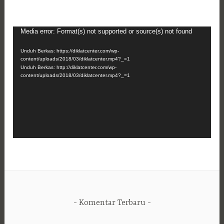
Pemutar
Media error: Format(s) not supported or source(s) not found
Video
Unduh Berkas: https://diklatcenter.com/wp-
content/uploads/2018/03/diklatcenter.mp4?_=1
Unduh Berkas: http://diklatcenter.com/wp-
content/uploads/2018/03/diklatcenter.mp4?_=1
Komentar Terbaru