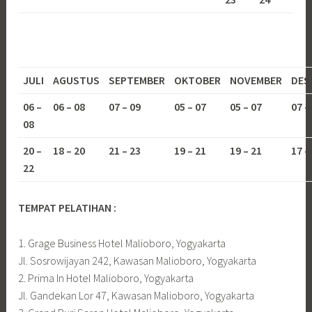
JULI
AGUSTUS
SEPTEMBER
OKTOBER
NOVEMBER
DES
06 –
06 – 08
07 – 09
05 – 07
05 – 07
07 –
08
20 –
18 – 20
21 – 23
19 – 21
19 – 21
17 –
22
TEMPAT PELATIHAN :
1. Grage Business Hotel Malioboro, Yogyakarta
Jl. Sosrowijayan 242, Kawasan Malioboro, Yogyakarta
2. Prima In Hotel Malioboro, Yogyakarta
Jl. Gandekan Lor 47, Kawasan Malioboro, Yogyakarta