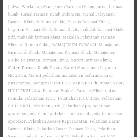
Jadwal Workshop Manajemen Farmasi Online
,
jurnal farmasi
klinik
,
Jurnal Farmasi Klinik Indonesia
,
Jurnal Pelayanan
Farmasi Klinik di Rumah Sakit
,
Kursus Farmasi Klinik
,
Laporan Farmasi Klinik Rumah Sakit
,
makalah farmasi klinik
pdf
,
makalah farmasi klinis
,
Makalah Pelayanan Farmasi
Klinik di Rumah Sakit
,
MANAJEMEN FARMASI
,
Manajemen
Farmasi di Klinik
,
Manajemen Farmasi Klinik
,
Manajemen
Risiko Pelayanan Farmasi Klinik
,
Materi Farmasi Klinik
,
Materi Farmasi Klinik Dasar
,
Materi Manajemen Layanan
Nicu Picu
,
Materi pelatihan manajemen kefarmasian di
puskesmas
,
Mengenal Unit PICU dan NICU di Rumah Sakit
,
NICU PICU 2024
,
Panduan Praktek Farmasi Klinik untuk
Pemula
,
Pelatiahan PICU
,
Pelatiahan PICU 2024
,
Pelatiahan
PICU NICU
,
Pelatihan 2026
,
Pelatihan Apn
,
pelatihan
apoteker
,
pelatihan apoteker rumah sakit
,
pelatihan asesor
apoteker
,
Pelatihan Asesor Keperawatan
,
Pelatihan Dasar
Farmasi Klinik
,
Pelatihan Dasar Farmasi Klinis
,
Pelatihan
Farmasi
,
pelatihan farmasi 2022
,
Pelatihan Farmasi 2023
,