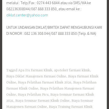
melalui : Telp/Fax : 0274 443 6844 atau via SMS/WA ke
082136308044/087 888 333 850, atau email ke :
diklat.center@yahoo.com
UNTUK UNDANGAN DIKLAT/BIMTEK DAPAT MENGHUBUNGI KAMI
DI NOMOR : 082 136 308 044/087 888 333 850 (Telp. & WA)
Tagged
Apa Itu Farmasi Klinik
,
apoteker farmasi klinik
,
Biaya Diklat Manajemen Farmasi Online
,
Biaya Farmasi Klinik
Online
,
Biaya Pelatihan Farmasi Klinik 2024
,
Biaya Pelatihan
Farmasi Klinik Online
,
Biaya Pelatihan Manajemen Farmasi
Online
,
Biaya Pelatihan Picu
,
Biaya Seminar Farmasi Klinik
2024
,
Biaya Seminar Farmasi Klinik Online
,
Biaya Seminar
Manajemen Farmasi Online
,
Biaya Training Farmasi Klinik