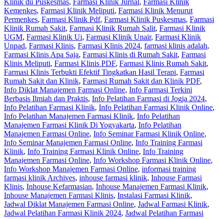
Klinik du Puskesmas
,
Farmasi Klinik Jurnal
,
Farmasi Klinik
Kemenkes
,
Farmasi Klinik Meliputi
,
Farmasi Klinik Menurut
Permenkes
,
Farmasi Klinik Pdf
,
Farmasi Klinik Puskesmas
,
Farmasi
Klinik Rumah Sakit
,
Farmasi Klinik Rumah Salit
,
Farmasi Klinik
UGM
,
Farmasi Klinik Ui
,
Farmasi Klinik Unair
,
Farmasi Klinik
Unpad
,
Farmasi Klinis
,
Farmasi Klinis 2024
,
farmasi klinis adalah
,
Farmasi Klinis Apa Saja
,
Farmasi Klinis di Rumah Sakit
,
Farmasi
Klinis Meliputi
,
Farmasi Klinis PDF
,
Farmasi Klinis Rumah Sakit
,
Farmasi Klinis Terbukti Efektif Tingkatkan Hasil Terapi
,
Farmasi
Rumah Sakit dan Klinik
,
Farmasi Rumah Sakit dan Klinik PDF
,
Info Diklat Manajemen Farmasi Online
,
Info Farmasi Terkini
Berbasis Ilmiah dan Praktis
,
Info Pelatihan Farmasi di Jogja 2024
,
Info Pelatihan Farmasi Klinik
,
Info Pelatihan Farmasi Klinik Online
,
Info Pelatihan Manajemen Farmasi Klinik
,
Info Pelatihan
Manajemen Farmasi Klinik Di Yogyakarta
,
Info Pelatihan
Manajemen Farmasi Online
,
Info Seminar Farmasi Klinik Online
,
Info Seminar Manajemen Farmasi Online
,
Info Training Farmasi
Klinik
,
Info Training Farmasi Klinik Online
,
Info Training
Manajemen Farmasi Online
,
Info Workshop Farmasi Klinik Online
,
Info Workshop Manajemen Farmasi Online
,
informasi training
farmasi klinik Archives
,
inhouse farmasi klinik
,
Inhouse Farmasi
Klinis
,
Inhouse Kefarmasian
,
Inhouse Manajemen Farmasi Klinik
,
Inhouse Manajemen Farmasi Klinis
,
Instalasi Farmasi Klinik
,
Jadwal Diklat Manajemen Farmasi Online
,
Jadwal Farmasi Klinik
,
Jadwal Pelatihan Farmasi Klinik 2024
,
Jadwal Pelatihan Farmasi