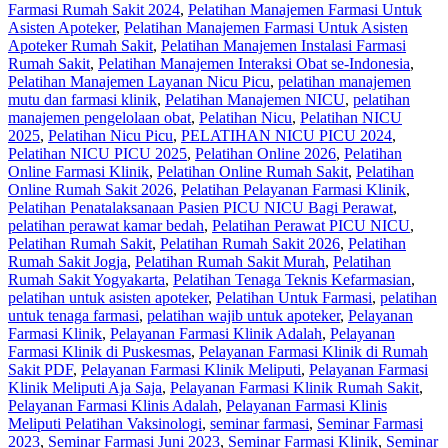
Farmasi Rumah Sakit 2024
,
Pelatihan Manajemen Farmasi Untuk
Asisten Apoteker
,
Pelatihan Manajemen Farmasi Untuk Asisten
Apoteker Rumah Sakit
,
Pelatihan Manajemen Instalasi Farmasi
Rumah Sakit
,
Pelatihan Manajemen Interaksi Obat se-Indonesia
,
Pelatihan Manajemen Layanan Nicu Picu
,
pelatihan manajemen
mutu dan farmasi klinik
,
Pelatihan Manajemen NICU
,
pelatihan
manajemen pengelolaan obat
,
Pelatihan Nicu
,
Pelatihan NICU
2025
,
Pelatihan Nicu Picu
,
PELATIHAN NICU PICU 2024
,
Pelatihan NICU PICU 2025
,
Pelatihan Online 2026
,
Pelatihan
Online Farmasi Klinik
,
Pelatihan Online Rumah Sakit
,
Pelatihan
Online Rumah Sakit 2026
,
Pelatihan Pelayanan Farmasi Klinik
,
Pelatihan Penatalaksanaan Pasien PICU NICU Bagi Perawat
,
pelatihan perawat kamar bedah
,
Pelatihan Perawat PICU NICU
,
Pelatihan Rumah Sakit‎
,
Pelatihan Rumah Sakit 2026
,
Pelatihan
Rumah Sakit Jogja
,
Pelatihan Rumah Sakit Murah
,
Pelatihan
Rumah Sakit Yogyakarta
,
Pelatihan Tenaga Teknis Kefarmasian
,
pelatihan untuk asisten apoteker
,
Pelatihan Untuk Farmasi
,
pelatihan
untuk tenaga farmasi
,
pelatihan wajib untuk apoteker
,
Pelayanan
Farmasi Klinik
,
Pelayanan Farmasi Klinik Adalah
,
Pelayanan
Farmasi Klinik di Puskesmas
,
Pelayanan Farmasi Klinik di Rumah
Sakit PDF
,
Pelayanan Farmasi Klinik Meliputi
,
Pelayanan Farmasi
Klinik Meliputi Aja Saja
,
Pelayanan Farmasi Klinik Rumah Sakit
,
Pelayanan Farmasi Klinis Adalah
,
Pelayanan Farmasi Klinis
Meliputi Pelatihan Vaksinologi
,
seminar farmasi
,
Seminar Farmasi
2023
,
Seminar Farmasi Juni 2023
,
Seminar Farmasi Klinik
,
Seminar