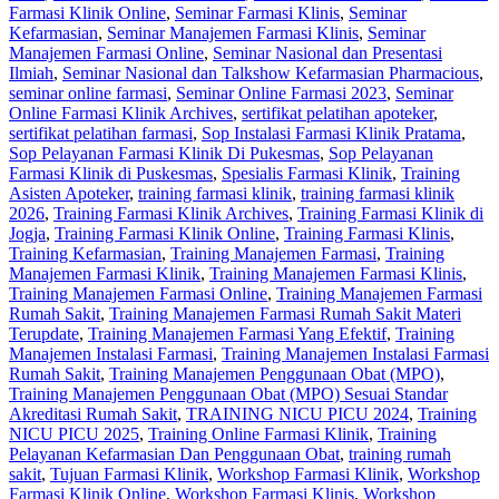
Farmasi Klinik Online
,
Seminar Farmasi Klinis
,
Seminar
Kefarmasian
,
Seminar Manajemen Farmasi Klinis
,
Seminar
Manajemen Farmasi Online
,
Seminar Nasional dan Presentasi
Ilmiah
,
Seminar Nasional dan Talkshow Kefarmasian Pharmacious
,
seminar online farmasi
,
Seminar Online Farmasi 2023
,
Seminar
Online Farmasi Klinik Archives
,
sertifikat pelatihan apoteker
,
sertifikat pelatihan farmasi
,
Sop Instalasi Farmasi Klinik Pratama
,
Sop Pelayanan Farmasi Klinik Di Pukesmas
,
Sop Pelayanan
Farmasi Klinik di Puskesmas
,
Spesialis Farmasi Klinik
,
Training
Asisten Apoteker
,
training farmasi klinik
,
training farmasi klinik
2026
,
Training Farmasi Klinik Archives
,
Training Farmasi Klinik di
Jogja
,
Training Farmasi Klinik Online
,
Training Farmasi Klinis
,
Training Kefarmasian
,
Training Manajemen Farmasi
,
Training
Manajemen Farmasi Klinik
,
Training Manajemen Farmasi Klinis
,
Training Manajemen Farmasi Online
,
Training Manajemen Farmasi
Rumah Sakit
,
Training Manajemen Farmasi Rumah Sakit Materi
Terupdate
,
Training Manajemen Farmasi Yang Efektif
,
Training
Manajemen Instalasi Farmasi
,
Training Manajemen Instalasi Farmasi
Rumah Sakit
,
Training Manajemen Penggunaan Obat (MPO)
,
Training Manajemen Penggunaan Obat (MPO) Sesuai Standar
Akreditasi Rumah Sakit
,
TRAINING NICU PICU 2024
,
Training
NICU PICU 2025
,
Training Online Farmasi Klinik
,
Training
Pelayanan Kefarmasian Dan Penggunaan Obat
,
training rumah
sakit
,
Tujuan Farmasi Klinik
,
Workshop Farmasi Klinik
,
Workshop
Farmasi Klinik Online
,
Workshop Farmasi Klinis
,
Workshop