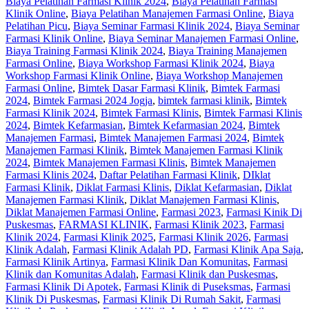
Biaya Pelatihan Farmasi Klinik 2024
,
Biaya Pelatihan Farmasi
Klinik Online
,
Biaya Pelatihan Manajemen Farmasi Online
,
Biaya
Pelatihan Picu
,
Biaya Seminar Farmasi Klinik 2024
,
Biaya Seminar
Farmasi Klinik Online
,
Biaya Seminar Manajemen Farmasi Online
,
Biaya Training Farmasi Klinik 2024
,
Biaya Training Manajemen
Farmasi Online
,
Biaya Workshop Farmasi Klinik 2024
,
Biaya
Workshop Farmasi Klinik Online
,
Biaya Workshop Manajemen
Farmasi Online
,
Bimtek Dasar Farmasi Klinik
,
Bimtek Farmasi
2024
,
Bimtek Farmasi 2024 Jogja
,
bimtek farmasi klinik
,
Bimtek
Farmasi Klinik 2024
,
Bimtek Farmasi Klinis
,
Bimtek Farmasi Klinis
2024
,
Bimtek Kefarmasian
,
Bimtek Kefarmasian 2024
,
Bimtek
Manajemen Farmasi
,
Bimtek Manajemen Farmasi 2024
,
Bimtek
Manajemen Farmasi Klinik
,
Bimtek Manajemen Farmasi Klinik
2024
,
Bimtek Manajemen Farmasi Klinis
,
Bimtek Manajemen
Farmasi Klinis 2024
,
Daftar Pelatihan Farmasi Klinik
,
DIklat
Farmasi Klinik
,
Diklat Farmasi Klinis
,
Diklat Kefarmasian
,
Diklat
Manajemen Farmasi Klinik
,
Diklat Manajemen Farmasi Klinis
,
Diklat Manajemen Farmasi Online
,
Farmasi 2023
,
Farmasi Kinik Di
Puskesmas
,
FARMASI KLINIK
,
Farmasi Klinik 2023
,
Farmasi
Klinik 2024
,
Farmasi Klinik 2025
,
Farmasi Klinik 2026
,
Farmasi
Klinik Adalah
,
Farmasi Klinik Adalah PD
,
Farmasi Klinik Apa Saja
,
Farmasi Klinik Artinya
,
Farmasi Klinik Dan Komunitas
,
Farmasi
Klinik dan Komunitas Adalah
,
Farmasi Klinik dan Puskesmas
,
Farmasi Klinik Di Apotek
,
Farmasi Klinik di Puseksmas
,
Farmasi
Klinik Di Puskesmas
,
Farmasi Klinik Di Rumah Sakit
,
Farmasi