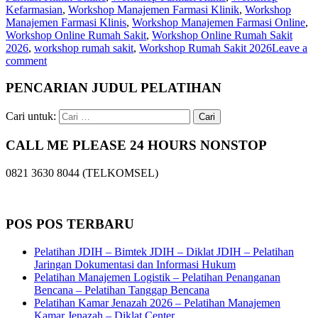
Kefarmasian
,
Workshop Manajemen Farmasi Klinik
,
Workshop
Manajemen Farmasi Klinis
,
Workshop Manajemen Farmasi Online
,
Workshop Online Rumah Sakit
,
Workshop Online Rumah Sakit
2026
,
workshop rumah sakit
,
Workshop Rumah Sakit 2026
Leave a
comment
PENCARIAN JUDUL PELATIHAN
Cari untuk:
CALL ME PLEASE 24 HOURS NONSTOP
0821 3630 8044 (TELKOMSEL)
POS POS TERBARU
Pelatihan JDIH – Bimtek JDIH – Diklat JDIH – Pelatihan
Jaringan Dokumentasi dan Informasi Hukum
Pelatihan Manajemen Logistik – Pelatihan Penanganan
Bencana – Pelatihan Tanggap Bencana
Pelatihan Kamar Jenazah 2026 – Pelatihan Manajemen
Kamar Jenazah – Diklat Center