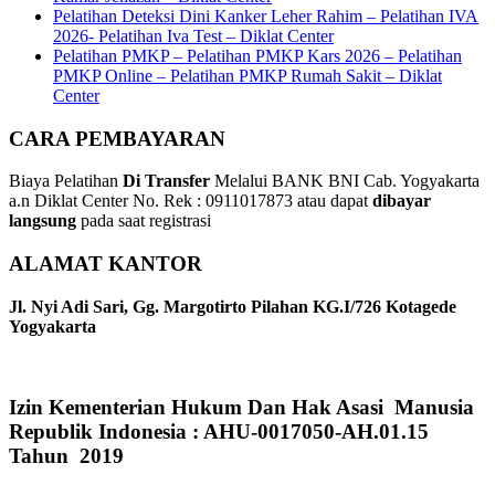
Pelatihan Deteksi Dini Kanker Leher Rahim – Pelatihan IVA
2026- Pelatihan Iva Test – Diklat Center
Pelatihan PMKP – Pelatihan PMKP Kars 2026 – Pelatihan
PMKP Online – Pelatihan PMKP Rumah Sakit – Diklat
Center
CARA PEMBAYARAN
Biaya Pelatihan
Di Transfer
Melalui BANK BNI Cab. Yogyakarta
a.n Diklat Center No. Rek : 0911017873 atau dapat
dibayar
langsung
pada saat registrasi
ALAMAT KANTOR
Jl. Nyi Adi Sari, Gg. Margotirto Pilahan KG.I/726 Kotagede
Yogyakarta
Izin Kementerian Hukum Dan Hak Asasi Manusia
Republik Indonesia : AHU-0017050-AH.01.15
Tahun 2019