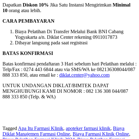
Dapatkan
Diskon 10%
Jika Satu Instansi Mengirimkan
Minimal
10
orang atau lebih.
CARA PEMBAYARAN
Biaya Pelatihan Di Transfer Melalui Bank BNI Cabang
Yogyakarta a/n. Diklat Center rekening 0911017873
Dibayar langsung pada saat registrasi
BATAS KONFIRMASI
Batas konfirmasi pendaftaran 3 Hari sebelum hari Pelatihan melalui :
Telp/Fax : 0274 443 6844 atau via SMS/WA ke 082136308044/087
888 333 850, atau email ke :
diklat.center@yahoo.com
UNTUK UNDANGAN DIKLAT/BIMTEK DAPAT
MENGHUBUNGI KAMI DI NOMOR : 082 136 308 044/087
888 333 850 (Telp. & WA)
Tagged
Apa Itu Farmasi Klinik
,
apoteker farmasi klinik
,
Biaya
Diklat Manajemen Farmasi Online
,
Biaya Farmasi Klinik Online
,