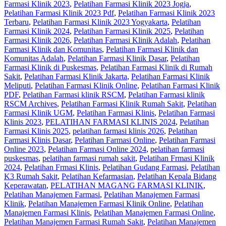
Farmasi Klinik 2023
,
Pelatihan Farmasi Klinik 2023 Jogja
,
Pelatihan Farmasi Klinik 2023 Pdf
,
Pelatihan Farmasi Klinik 2023
Terbaru
,
Pelatihan Farmasi Klinik 2023 Yogyakarta
,
Pelatihan
Farmasi Klinik 2024
,
Pelatihan Farmasi Klinik 2025
,
Pelatihan
Farmasi Klinik 2026
,
Pelatihan Farmasi Klinik Adalah
,
Pelatihan
Farmasi Klinik dan Komunitas
,
Pelatihan Farmasi Klinik dan
Komunitas Adalah
,
Pelatihan Farmasi Klinik Dasar
,
Pelatihan
Farmasi Klinik di Puskesmas
,
Pelatihan Farmasi Klinik di Rumah
Sakit
,
Pelatihan Farmasi Klinik Jakarta
,
Pelatihan Farmasi Klinik
Meliputi
,
Pelatihan Farmasi Klinik Online
,
Pelatihan Farmasi Klinik
PDF
,
Pelatihan Farmasi klinik RSCM
,
Pelatihan Farmasi klinik
RSCM Archives
,
Pelatihan Farmasi Klinik Rumah Sakit
,
Pelatihan
Farmasi Klinik UGM
,
Pelatihan Farmasi Klinis
,
Pelatihan Farmasi
Klinis 2023
,
PELATIHAN FARMASI KLINIS 2024
,
Pelatihan
Farmasi Klinis 2025
,
pelatihan farmasi klinis 2026
,
Pelatihan
Farmasi Klinis Dasar
,
Pelatihan Farmasi Online
,
Pelatihan Farmasi
Online 2023
,
Pelatihan Farmasi Online 2024
,
pelatihan farmasi
puskesmas
,
pelatihan farmasi rumah sakit
,
Pelatihan Frmasi Klinik
2024
,
Pelatihan Frmasi Klinis
,
Pelatihan Gudang Farmasi
,
Pelatihan
K3 Rumah Sakit
,
Pelatihan Kefarmasian
,
Pelatihan Kepala Bidang
Keperawatan
,
PELATIHAN MAGANG FARMASI KLINIK
,
Pelatihan Manajemen Farmasi
,
Pelatihan Manajemen Farmasi
Klinik
,
Pelatihan Manajemen Farmasi Klinik Online
,
Pelatihan
Manajemen Farmasi Klinis
,
Pelatihan Manajemen Farmasi Online
,
Pelatihan Manajemen Farmasi Rumah Sakit
,
Pelatihan Manajemen