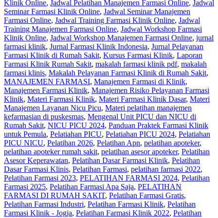
Klinik Online
,
Jadwal Pelatihan Manajemen Farmasi Online
,
Jadwal
Seminar Farmasi Klinik Online
,
Jadwal Seminar Manajemen
Farmasi Online
,
Jadwal Training Farmasi Klinik Online
,
Jadwal
Training Manajemen Farmasi Online
,
Jadwal Workshop Farmasi
Klinik Online
,
Jadwal Workshop Manajemen Farmasi Online
,
jurnal
farmasi klinik
,
Jurnal Farmasi Klinik Indonesia
,
Jurnal Pelayanan
Farmasi Klinik di Rumah Sakit
,
Kursus Farmasi Klinik
,
Laporan
Farmasi Klinik Rumah Sakit
,
makalah farmasi klinik pdf
,
makalah
farmasi klinis
,
Makalah Pelayanan Farmasi Klinik di Rumah Sakit
,
MANAJEMEN FARMASI
,
Manajemen Farmasi di Klinik
,
Manajemen Farmasi Klinik
,
Manajemen Risiko Pelayanan Farmasi
Klinik
,
Materi Farmasi Klinik
,
Materi Farmasi Klinik Dasar
,
Materi
Manajemen Layanan Nicu Picu
,
Materi pelatihan manajemen
kefarmasian di puskesmas
,
Mengenal Unit PICU dan NICU di
Rumah Sakit
,
NICU PICU 2024
,
Panduan Praktek Farmasi Klinik
untuk Pemula
,
Pelatiahan PICU
,
Pelatiahan PICU 2024
,
Pelatiahan
PICU NICU
,
Pelatihan 2026
,
Pelatihan Apn
,
pelatihan apoteker
,
pelatihan apoteker rumah sakit
,
pelatihan asesor apoteker
,
Pelatihan
Asesor Keperawatan
,
Pelatihan Dasar Farmasi Klinik
,
Pelatihan
Dasar Farmasi Klinis
,
Pelatihan Farmasi
,
pelatihan farmasi 2022
,
Pelatihan Farmasi 2023
,
PELATIHAN FARMASI 2024
,
Pelatihan
Farmasi 2025
,
Pelatihan Farmasi Apa Saja
,
PELATIHAN
FARMASI DI RUMAH SAKIT
,
Pelatihan Farmasi Gratis
,
Pelatihan Farmasi Industri
,
Pelatihan Farmasi Klinik
,
Pelatihan
Farmasi Klinik - Jogja
,
Pelatihan Farmasi Klinik 2022
,
Pelatihan