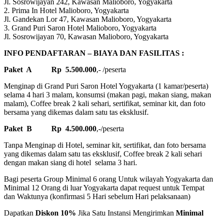
Jl. Sosrowijayan 242, Kawasan Malioboro, Yogyakarta
2. Prima In Hotel Malioboro, Yogyakarta
Jl. Gandekan Lor 47, Kawasan Malioboro, Yogyakarta
3. Grand Puri Saron Hotel Malioboro, Yogyakarta
Jl. Sosrowijayan 70, Kawasan Malioboro, Yogyakarta
INFO PENDAFTARAN – BIAYA DAN FASILITAS :
Paket A Rp 5.500.000
,- /peserta
Menginap di Grand Puri Saron Hotel Yogyakarta (1 kamar/peserta)
selama 4 hari 3 malam, konsumsi (makan pagi, makan siang, makan
malam), Coffee break 2 kali sehari, sertifikat, seminar kit, dan foto
bersama yang dikemas dalam satu tas eksklusif.
Paket B Rp 4.500.000
,-/peserta
Tanpa Menginap di Hotel, seminar kit, sertifikat, dan foto bersama
yang dikemas dalam satu tas eksklusif, Coffee break 2 kali sehari
dengan makan siang di hotel selama 3 hari.
Bagi peserta Group Minimal 6 orang Untuk wilayah Yogyakarta dan
Minimal 12 Orang di luar Yogyakarta dapat request untuk Tempat
dan Waktunya (konfirmasi 5 Hari sebelum Hari pelaksanaan)
Dapatkan
Diskon 10%
Jika Satu Instansi Mengirimkan
Minimal