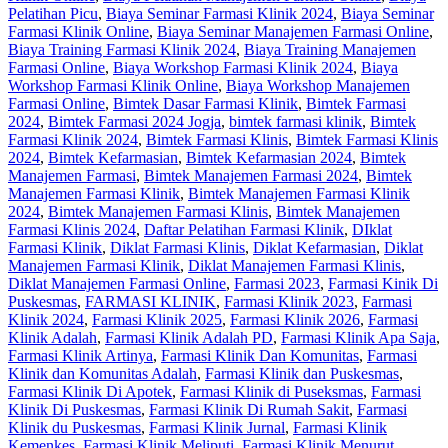
Pelatihan Picu
,
Biaya Seminar Farmasi Klinik 2024
,
Biaya Seminar
Farmasi Klinik Online
,
Biaya Seminar Manajemen Farmasi Online
,
Biaya Training Farmasi Klinik 2024
,
Biaya Training Manajemen
Farmasi Online
,
Biaya Workshop Farmasi Klinik 2024
,
Biaya
Workshop Farmasi Klinik Online
,
Biaya Workshop Manajemen
Farmasi Online
,
Bimtek Dasar Farmasi Klinik
,
Bimtek Farmasi
2024
,
Bimtek Farmasi 2024 Jogja
,
bimtek farmasi klinik
,
Bimtek
Farmasi Klinik 2024
,
Bimtek Farmasi Klinis
,
Bimtek Farmasi Klinis
2024
,
Bimtek Kefarmasian
,
Bimtek Kefarmasian 2024
,
Bimtek
Manajemen Farmasi
,
Bimtek Manajemen Farmasi 2024
,
Bimtek
Manajemen Farmasi Klinik
,
Bimtek Manajemen Farmasi Klinik
2024
,
Bimtek Manajemen Farmasi Klinis
,
Bimtek Manajemen
Farmasi Klinis 2024
,
Daftar Pelatihan Farmasi Klinik
,
DIklat
Farmasi Klinik
,
Diklat Farmasi Klinis
,
Diklat Kefarmasian
,
Diklat
Manajemen Farmasi Klinik
,
Diklat Manajemen Farmasi Klinis
,
Diklat Manajemen Farmasi Online
,
Farmasi 2023
,
Farmasi Kinik Di
Puskesmas
,
FARMASI KLINIK
,
Farmasi Klinik 2023
,
Farmasi
Klinik 2024
,
Farmasi Klinik 2025
,
Farmasi Klinik 2026
,
Farmasi
Klinik Adalah
,
Farmasi Klinik Adalah PD
,
Farmasi Klinik Apa Saja
,
Farmasi Klinik Artinya
,
Farmasi Klinik Dan Komunitas
,
Farmasi
Klinik dan Komunitas Adalah
,
Farmasi Klinik dan Puskesmas
,
Farmasi Klinik Di Apotek
,
Farmasi Klinik di Puseksmas
,
Farmasi
Klinik Di Puskesmas
,
Farmasi Klinik Di Rumah Sakit
,
Farmasi
Klinik du Puskesmas
,
Farmasi Klinik Jurnal
,
Farmasi Klinik
Kemenkes
,
Farmasi Klinik Meliputi
,
Farmasi Klinik Menurut