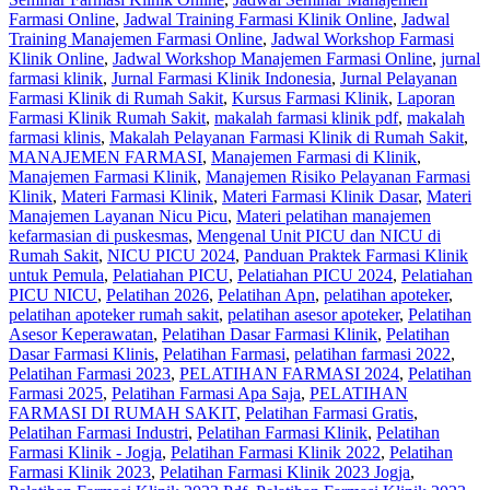
Farmasi Online
,
Jadwal Training Farmasi Klinik Online
,
Jadwal
Training Manajemen Farmasi Online
,
Jadwal Workshop Farmasi
Klinik Online
,
Jadwal Workshop Manajemen Farmasi Online
,
jurnal
farmasi klinik
,
Jurnal Farmasi Klinik Indonesia
,
Jurnal Pelayanan
Farmasi Klinik di Rumah Sakit
,
Kursus Farmasi Klinik
,
Laporan
Farmasi Klinik Rumah Sakit
,
makalah farmasi klinik pdf
,
makalah
farmasi klinis
,
Makalah Pelayanan Farmasi Klinik di Rumah Sakit
,
MANAJEMEN FARMASI
,
Manajemen Farmasi di Klinik
,
Manajemen Farmasi Klinik
,
Manajemen Risiko Pelayanan Farmasi
Klinik
,
Materi Farmasi Klinik
,
Materi Farmasi Klinik Dasar
,
Materi
Manajemen Layanan Nicu Picu
,
Materi pelatihan manajemen
kefarmasian di puskesmas
,
Mengenal Unit PICU dan NICU di
Rumah Sakit
,
NICU PICU 2024
,
Panduan Praktek Farmasi Klinik
untuk Pemula
,
Pelatiahan PICU
,
Pelatiahan PICU 2024
,
Pelatiahan
PICU NICU
,
Pelatihan 2026
,
Pelatihan Apn
,
pelatihan apoteker
,
pelatihan apoteker rumah sakit
,
pelatihan asesor apoteker
,
Pelatihan
Asesor Keperawatan
,
Pelatihan Dasar Farmasi Klinik
,
Pelatihan
Dasar Farmasi Klinis
,
Pelatihan Farmasi
,
pelatihan farmasi 2022
,
Pelatihan Farmasi 2023
,
PELATIHAN FARMASI 2024
,
Pelatihan
Farmasi 2025
,
Pelatihan Farmasi Apa Saja
,
PELATIHAN
FARMASI DI RUMAH SAKIT
,
Pelatihan Farmasi Gratis
,
Pelatihan Farmasi Industri
,
Pelatihan Farmasi Klinik
,
Pelatihan
Farmasi Klinik - Jogja
,
Pelatihan Farmasi Klinik 2022
,
Pelatihan
Farmasi Klinik 2023
,
Pelatihan Farmasi Klinik 2023 Jogja
,