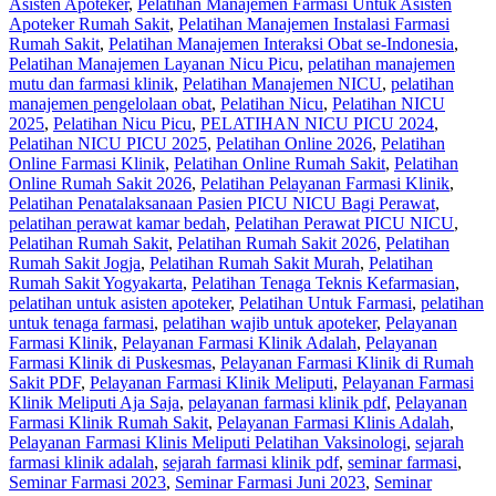
Asisten Apoteker
,
Pelatihan Manajemen Farmasi Untuk Asisten
Apoteker Rumah Sakit
,
Pelatihan Manajemen Instalasi Farmasi
Rumah Sakit
,
Pelatihan Manajemen Interaksi Obat se-Indonesia
,
Pelatihan Manajemen Layanan Nicu Picu
,
pelatihan manajemen
mutu dan farmasi klinik
,
Pelatihan Manajemen NICU
,
pelatihan
manajemen pengelolaan obat
,
Pelatihan Nicu
,
Pelatihan NICU
2025
,
Pelatihan Nicu Picu
,
PELATIHAN NICU PICU 2024
,
Pelatihan NICU PICU 2025
,
Pelatihan Online 2026
,
Pelatihan
Online Farmasi Klinik
,
Pelatihan Online Rumah Sakit
,
Pelatihan
Online Rumah Sakit 2026
,
Pelatihan Pelayanan Farmasi Klinik
,
Pelatihan Penatalaksanaan Pasien PICU NICU Bagi Perawat
,
pelatihan perawat kamar bedah
,
Pelatihan Perawat PICU NICU
,
Pelatihan Rumah Sakit‎
,
Pelatihan Rumah Sakit 2026
,
Pelatihan
Rumah Sakit Jogja
,
Pelatihan Rumah Sakit Murah
,
Pelatihan
Rumah Sakit Yogyakarta
,
Pelatihan Tenaga Teknis Kefarmasian
,
pelatihan untuk asisten apoteker
,
Pelatihan Untuk Farmasi
,
pelatihan
untuk tenaga farmasi
,
pelatihan wajib untuk apoteker
,
Pelayanan
Farmasi Klinik
,
Pelayanan Farmasi Klinik Adalah
,
Pelayanan
Farmasi Klinik di Puskesmas
,
Pelayanan Farmasi Klinik di Rumah
Sakit PDF
,
Pelayanan Farmasi Klinik Meliputi
,
Pelayanan Farmasi
Klinik Meliputi Aja Saja
,
pelayanan farmasi klinik pdf
,
Pelayanan
Farmasi Klinik Rumah Sakit
,
Pelayanan Farmasi Klinis Adalah
,
Pelayanan Farmasi Klinis Meliputi Pelatihan Vaksinologi
,
sejarah
farmasi klinik adalah
,
sejarah farmasi klinik pdf
,
seminar farmasi
,
Seminar Farmasi 2023
,
Seminar Farmasi Juni 2023
,
Seminar