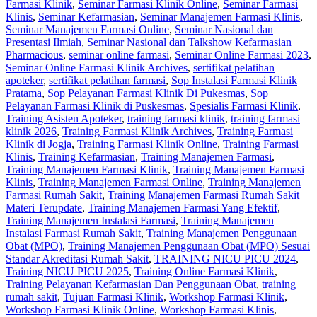
Farmasi Klinik
,
Seminar Farmasi Klinik Online
,
Seminar Farmasi
Klinis
,
Seminar Kefarmasian
,
Seminar Manajemen Farmasi Klinis
,
Seminar Manajemen Farmasi Online
,
Seminar Nasional dan
Presentasi Ilmiah
,
Seminar Nasional dan Talkshow Kefarmasian
Pharmacious
,
seminar online farmasi
,
Seminar Online Farmasi 2023
,
Seminar Online Farmasi Klinik Archives
,
sertifikat pelatihan
apoteker
,
sertifikat pelatihan farmasi
,
Sop Instalasi Farmasi Klinik
Pratama
,
Sop Pelayanan Farmasi Klinik Di Pukesmas
,
Sop
Pelayanan Farmasi Klinik di Puskesmas
,
Spesialis Farmasi Klinik
,
Training Asisten Apoteker
,
training farmasi klinik
,
training farmasi
klinik 2026
,
Training Farmasi Klinik Archives
,
Training Farmasi
Klinik di Jogja
,
Training Farmasi Klinik Online
,
Training Farmasi
Klinis
,
Training Kefarmasian
,
Training Manajemen Farmasi
,
Training Manajemen Farmasi Klinik
,
Training Manajemen Farmasi
Klinis
,
Training Manajemen Farmasi Online
,
Training Manajemen
Farmasi Rumah Sakit
,
Training Manajemen Farmasi Rumah Sakit
Materi Terupdate
,
Training Manajemen Farmasi Yang Efektif
,
Training Manajemen Instalasi Farmasi
,
Training Manajemen
Instalasi Farmasi Rumah Sakit
,
Training Manajemen Penggunaan
Obat (MPO)
,
Training Manajemen Penggunaan Obat (MPO) Sesuai
Standar Akreditasi Rumah Sakit
,
TRAINING NICU PICU 2024
,
Training NICU PICU 2025
,
Training Online Farmasi Klinik
,
Training Pelayanan Kefarmasian Dan Penggunaan Obat
,
training
rumah sakit
,
Tujuan Farmasi Klinik
,
Workshop Farmasi Klinik
,
Workshop Farmasi Klinik Online
,
Workshop Farmasi Klinis
,