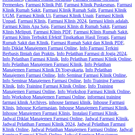
Permenkes
,
Farmasi Klinik Pdf
,
Farmasi Klinik Puskesmas
,
Farmasi
Klinik Rumah Sakit
,
Farmasi Klinik Rumah Salit
,
Farmasi Klinik
UGM
,
Farmasi Klinik Ui
,
Farmasi Klinik Unair
,
Farmasi Klinik
Unpad
,
Farmasi Klinis
,
Farmasi Klinis 2024
,
farmasi klinis adalah
,
Farmasi Klinis Apa Saja
,
Farmasi Klinis di Rumah Sakit
,
Farmasi
Klinis Meliputi
,
Farmasi Klinis PDF
,
Farmasi Klinis Rumah Sakit
,
Farmasi Klinis Terbukti Efektif Tingkatkan Hasil Terapi
,
Farmasi
Rumah Sakit dan Klinik
,
Farmasi Rumah Sakit dan Klinik PDF
,
Info Diklat Manajemen Farmasi Online
,
Info Farmasi Terkini
Berbasis Ilmiah dan Praktis
,
Info Pelatihan Farmasi di Jogja 2024
,
Info Pelatihan Farmasi Klinik
,
Info Pelatihan Farmasi Klinik Online
,
Info Pelatihan Manajemen Farmasi Klinik
,
Info Pelatihan
Manajemen Farmasi Klinik Di Yogyakarta
,
Info Pelatihan
Manajemen Farmasi Online
,
Info Seminar Farmasi Klinik Online
,
Info Seminar Manajemen Farmasi Online
,
Info Training Farmasi
Klinik
,
Info Training Farmasi Klinik Online
,
Info Training
Manajemen Farmasi Online
,
Info Workshop Farmasi Klinik Online
,
Info Workshop Manajemen Farmasi Online
,
informasi training
farmasi klinik Archives
,
inhouse farmasi klinik
,
Inhouse Farmasi
Klinis
,
Inhouse Kefarmasian
,
Inhouse Manajemen Farmasi Klinik
,
Inhouse Manajemen Farmasi Klinis
,
Instalasi Farmasi Klinik
,
Jadwal Diklat Manajemen Farmasi Online
,
Jadwal Farmasi Klinik
,
Jadwal Pelatihan Farmasi Klinik 2024
,
Jadwal Pelatihan Farmasi
Klinik Online
,
Jadwal Pelatihan Manajemen Farmasi Online
,
Jadwal
Seminar Farmasi Klinik Online
,
Jadwal Seminar Manajemen