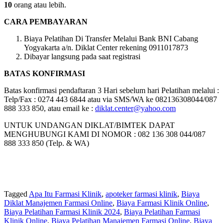
10
orang atau lebih.
CARA PEMBAYARAN
Biaya Pelatihan Di Transfer Melalui Bank BNI Cabang
Yogyakarta a/n. Diklat Center rekening 0911017873
Dibayar langsung pada saat registrasi
BATAS KONFIRMASI
Batas konfirmasi pendaftaran 3 Hari sebelum hari Pelatihan melalui :
Telp/Fax : 0274 443 6844 atau via SMS/WA ke 082136308044/087
888 333 850, atau email ke :
diklat.center@yahoo.com
UNTUK UNDANGAN DIKLAT/BIMTEK DAPAT
MENGHUBUNGI KAMI DI NOMOR : 082 136 308 044/087
888 333 850 (Telp. & WA)
Tagged
Apa Itu Farmasi Klinik
,
apoteker farmasi klinik
,
Biaya
Diklat Manajemen Farmasi Online
,
Biaya Farmasi Klinik Online
,
Biaya Pelatihan Farmasi Klinik 2024
,
Biaya Pelatihan Farmasi
Klinik Online
,
Biaya Pelatihan Manajemen Farmasi Online
,
Biaya