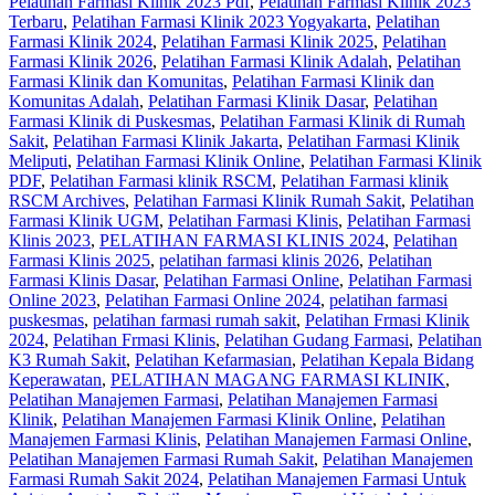
Pelatihan Farmasi Klinik 2023 Pdf
,
Pelatihan Farmasi Klinik 2023
Terbaru
,
Pelatihan Farmasi Klinik 2023 Yogyakarta
,
Pelatihan
Farmasi Klinik 2024
,
Pelatihan Farmasi Klinik 2025
,
Pelatihan
Farmasi Klinik 2026
,
Pelatihan Farmasi Klinik Adalah
,
Pelatihan
Farmasi Klinik dan Komunitas
,
Pelatihan Farmasi Klinik dan
Komunitas Adalah
,
Pelatihan Farmasi Klinik Dasar
,
Pelatihan
Farmasi Klinik di Puskesmas
,
Pelatihan Farmasi Klinik di Rumah
Sakit
,
Pelatihan Farmasi Klinik Jakarta
,
Pelatihan Farmasi Klinik
Meliputi
,
Pelatihan Farmasi Klinik Online
,
Pelatihan Farmasi Klinik
PDF
,
Pelatihan Farmasi klinik RSCM
,
Pelatihan Farmasi klinik
RSCM Archives
,
Pelatihan Farmasi Klinik Rumah Sakit
,
Pelatihan
Farmasi Klinik UGM
,
Pelatihan Farmasi Klinis
,
Pelatihan Farmasi
Klinis 2023
,
PELATIHAN FARMASI KLINIS 2024
,
Pelatihan
Farmasi Klinis 2025
,
pelatihan farmasi klinis 2026
,
Pelatihan
Farmasi Klinis Dasar
,
Pelatihan Farmasi Online
,
Pelatihan Farmasi
Online 2023
,
Pelatihan Farmasi Online 2024
,
pelatihan farmasi
puskesmas
,
pelatihan farmasi rumah sakit
,
Pelatihan Frmasi Klinik
2024
,
Pelatihan Frmasi Klinis
,
Pelatihan Gudang Farmasi
,
Pelatihan
K3 Rumah Sakit
,
Pelatihan Kefarmasian
,
Pelatihan Kepala Bidang
Keperawatan
,
PELATIHAN MAGANG FARMASI KLINIK
,
Pelatihan Manajemen Farmasi
,
Pelatihan Manajemen Farmasi
Klinik
,
Pelatihan Manajemen Farmasi Klinik Online
,
Pelatihan
Manajemen Farmasi Klinis
,
Pelatihan Manajemen Farmasi Online
,
Pelatihan Manajemen Farmasi Rumah Sakit
,
Pelatihan Manajemen
Farmasi Rumah Sakit 2024
,
Pelatihan Manajemen Farmasi Untuk