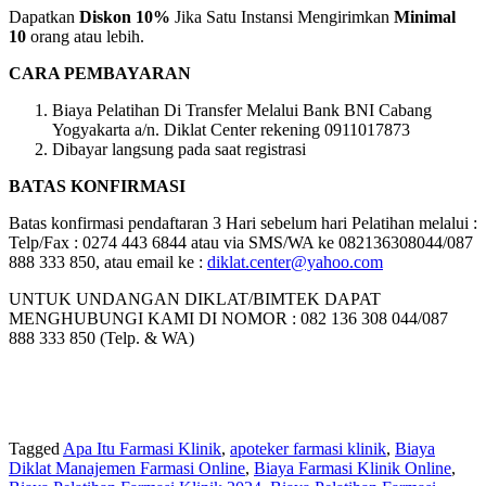
Dapatkan
Diskon 10%
Jika Satu Instansi Mengirimkan
Minimal
10
orang atau lebih.
CARA PEMBAYARAN
Biaya Pelatihan Di Transfer Melalui Bank BNI Cabang
Yogyakarta a/n. Diklat Center rekening 0911017873
Dibayar langsung pada saat registrasi
BATAS KONFIRMASI
Batas konfirmasi pendaftaran 3 Hari sebelum hari Pelatihan melalui :
Telp/Fax : 0274 443 6844 atau via SMS/WA ke 082136308044/087
888 333 850, atau email ke :
diklat.center@yahoo.com
UNTUK UNDANGAN DIKLAT/BIMTEK DAPAT
MENGHUBUNGI KAMI DI NOMOR : 082 136 308 044/087
888 333 850 (Telp. & WA)
Tagged
Apa Itu Farmasi Klinik
,
apoteker farmasi klinik
,
Biaya
Diklat Manajemen Farmasi Online
,
Biaya Farmasi Klinik Online
,