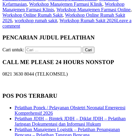
Kefarmasian
,
Workshop Manajemen Farmasi Klinik
,
Workshop
Manajemen Farmasi Klinis
,
Workshop Manajemen Farmasi Online
,
Workshop Online Rumah Sakit
,
Workshop Online Rumah Sakit
2026
,
workshop rumah sakit
,
Workshop Rumah Sakit 2026
Leave a
comment
PENCARIAN JUDUL PELATIHAN
Cari untuk:
CALL ME PLEASE 24 HOURS NONSTOP
0821 3630 8044 (TELKOMSEL)
POS POS TERBARU
Pelatihan Ponek / Pelayanan Obstetri Neonatal Emergensi
Komprehensif 2026
Pelatihan JDIH – Bimtek JDIH – Diklat JDIH – Pelatihan
Jaringan Dokumentasi dan Informasi Hukum
Pelatihan Manajemen Logistik – Pelatihan Penanganan
Bencana – Pelatihan Tanggap Bencana