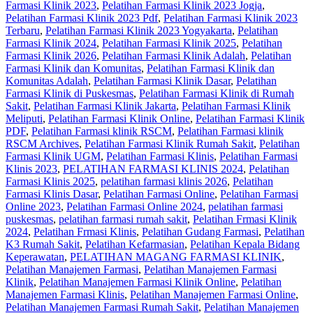
Farmasi Klinik 2023
,
Pelatihan Farmasi Klinik 2023 Jogja
,
Pelatihan Farmasi Klinik 2023 Pdf
,
Pelatihan Farmasi Klinik 2023
Terbaru
,
Pelatihan Farmasi Klinik 2023 Yogyakarta
,
Pelatihan
Farmasi Klinik 2024
,
Pelatihan Farmasi Klinik 2025
,
Pelatihan
Farmasi Klinik 2026
,
Pelatihan Farmasi Klinik Adalah
,
Pelatihan
Farmasi Klinik dan Komunitas
,
Pelatihan Farmasi Klinik dan
Komunitas Adalah
,
Pelatihan Farmasi Klinik Dasar
,
Pelatihan
Farmasi Klinik di Puskesmas
,
Pelatihan Farmasi Klinik di Rumah
Sakit
,
Pelatihan Farmasi Klinik Jakarta
,
Pelatihan Farmasi Klinik
Meliputi
,
Pelatihan Farmasi Klinik Online
,
Pelatihan Farmasi Klinik
PDF
,
Pelatihan Farmasi klinik RSCM
,
Pelatihan Farmasi klinik
RSCM Archives
,
Pelatihan Farmasi Klinik Rumah Sakit
,
Pelatihan
Farmasi Klinik UGM
,
Pelatihan Farmasi Klinis
,
Pelatihan Farmasi
Klinis 2023
,
PELATIHAN FARMASI KLINIS 2024
,
Pelatihan
Farmasi Klinis 2025
,
pelatihan farmasi klinis 2026
,
Pelatihan
Farmasi Klinis Dasar
,
Pelatihan Farmasi Online
,
Pelatihan Farmasi
Online 2023
,
Pelatihan Farmasi Online 2024
,
pelatihan farmasi
puskesmas
,
pelatihan farmasi rumah sakit
,
Pelatihan Frmasi Klinik
2024
,
Pelatihan Frmasi Klinis
,
Pelatihan Gudang Farmasi
,
Pelatihan
K3 Rumah Sakit
,
Pelatihan Kefarmasian
,
Pelatihan Kepala Bidang
Keperawatan
,
PELATIHAN MAGANG FARMASI KLINIK
,
Pelatihan Manajemen Farmasi
,
Pelatihan Manajemen Farmasi
Klinik
,
Pelatihan Manajemen Farmasi Klinik Online
,
Pelatihan
Manajemen Farmasi Klinis
,
Pelatihan Manajemen Farmasi Online
,
Pelatihan Manajemen Farmasi Rumah Sakit
,
Pelatihan Manajemen