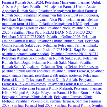
Farmasi Rumah Sakit 2024
,
Pelatihan Manajemen Farmasi Untuk
Asisten Apoteker
,
Pelatihan Manajemen Farmasi Untuk Asisten
Apoteker Rumah Sakit
,
Pelatihan Manajemen Instalasi Farmasi
Rumah Sakit
,
Pelatihan Manajemen Interaksi Obat se-Indonesia
,
Pelatihan Manajemen Layanan Nicu Picu
,
pelatihan manajemen
mutu dan farmasi klinik
,
Pelatihan Manajemen NICU
,
pelatihan
manajemen pengelolaan obat
,
Pelatihan Nicu
,
Pelatihan NICU
2025
,
Pelatihan Nicu Picu
,
PELATIHAN NICU PICU 2024
,
Pelatihan NICU PICU 2025
,
Pelatihan Online 2026
,
Pelatihan
Online Farmasi Klinik
,
Pelatihan Online Rumah Sakit
,
Pelatihan
Online Rumah Sakit 2026
,
Pelatihan Pelayanan Farmasi Klinik
,
Pelatihan Penatalaksanaan Pasien PICU NICU Bagi Perawat
,
pelatihan perawat kamar bedah
,
Pelatihan Perawat PICU NICU
,
Pelatihan Rumah Sakit‎
,
Pelatihan Rumah Sakit 2026
,
Pelatihan
Rumah Sakit Jogja
,
Pelatihan Rumah Sakit Murah
,
Pelatihan
Rumah Sakit Yogyakarta
,
Pelatihan Tenaga Teknis Kefarmasian
,
pelatihan untuk asisten apoteker
,
Pelatihan Untuk Farmasi
,
pelatihan
untuk tenaga farmasi
,
pelatihan wajib untuk apoteker
,
Pelayanan
Farmasi Klinik
,
Pelayanan Farmasi Klinik Adalah
,
Pelayanan
Farmasi Klinik di Puskesmas
,
Pelayanan Farmasi Klinik di Rumah
Sakit PDF
,
Pelayanan Farmasi Klinik Meliputi
,
Pelayanan Farmasi
Klinik Meliputi Aja Saja
,
Pelayanan Farmasi Klinik Rumah Sakit
,
Pelayanan Farmasi Klinis Adalah
,
Pelayanan Farmasi Klinis
Meliputi Pelatihan Vaksinologi
,
seminar farmasi
,
Seminar Farmasi
2023
,
Seminar Farmasi Juni 2023
,
Seminar Farmasi Klinik
,
Seminar