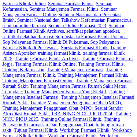
Farmasi Klinik Online
,
Seminar Farmasi Klinis
,
Seminar
Kefarmasian
,
Seminar Manajemen Farmasi Klinis
,
Seminar
Manajemen Farmasi Online
,
Seminar Nasional dan Presentasi
Ilmiah
,
Seminar Nasional dan Talkshow Kefarmasian Pharmacious
,
seminar online farmasi
,
Seminar Online Farmasi 2023
,
Seminar
Online Farmasi Klinik Archives
,
sertifikat pelatihan apoteker
,
sertifikat pelatihan farmasi
,
Sop Instalasi Farmasi Klinik Pratama
,
Sop Pelayanan Farmasi Klinik Di Pukesmas
,
Sop Pelayanan
Farmasi Klinik di Puskesmas
,
Spesialis Farmasi Klinik
,
Training
Asisten Apoteker
,
training farmasi klinik
,
training farmasi klinik
2026
,
Training Farmasi Klinik Archives
,
Training Farmasi Klinik di
Jogja
,
Training Farmasi Klinik Online
,
Training Farmasi Klinis
,
Training Kefarmasian
,
Training Manajemen Farmasi
,
Training
Manajemen Farmasi Klinik
,
Training Manajemen Farmasi Klinis
,
Training Manajemen Farmasi Online
,
Training Manajemen Farmasi
Rumah Sakit
,
Training Manajemen Farmasi Rumah Sakit Materi
Terupdate
,
Training Manajemen Farmasi Yang Efektif
,
Training
Manajemen Instalasi Farmasi
,
Training Manajemen Instalasi Farmasi
Rumah Sakit
,
Training Manajemen Penggunaan Obat (MPO)
,
Training Manajemen Penggunaan Obat (MPO) Sesuai Standar
Akreditasi Rumah Sakit
,
TRAINING NICU PICU 2024
,
Training
NICU PICU 2025
,
Training Online Farmasi Klinik
,
Training
Pelayanan Kefarmasian Dan Penggunaan Obat
,
training rumah
sakit
,
Tujuan Farmasi Klinik
,
Workshop Farmasi Klinik
,
Workshop
Farmasi Klinik Online
,
Workshop Farmasi Klinis
,
Workshop