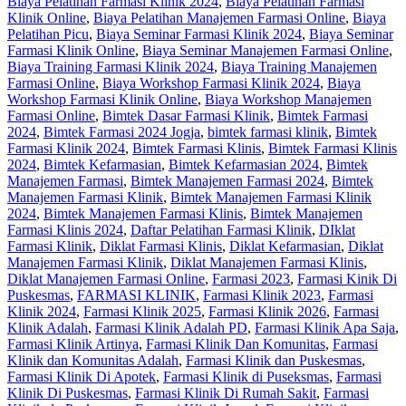
Biaya Pelatihan Farmasi Klinik 2024
,
Biaya Pelatihan Farmasi
Klinik Online
,
Biaya Pelatihan Manajemen Farmasi Online
,
Biaya
Pelatihan Picu
,
Biaya Seminar Farmasi Klinik 2024
,
Biaya Seminar
Farmasi Klinik Online
,
Biaya Seminar Manajemen Farmasi Online
,
Biaya Training Farmasi Klinik 2024
,
Biaya Training Manajemen
Farmasi Online
,
Biaya Workshop Farmasi Klinik 2024
,
Biaya
Workshop Farmasi Klinik Online
,
Biaya Workshop Manajemen
Farmasi Online
,
Bimtek Dasar Farmasi Klinik
,
Bimtek Farmasi
2024
,
Bimtek Farmasi 2024 Jogja
,
bimtek farmasi klinik
,
Bimtek
Farmasi Klinik 2024
,
Bimtek Farmasi Klinis
,
Bimtek Farmasi Klinis
2024
,
Bimtek Kefarmasian
,
Bimtek Kefarmasian 2024
,
Bimtek
Manajemen Farmasi
,
Bimtek Manajemen Farmasi 2024
,
Bimtek
Manajemen Farmasi Klinik
,
Bimtek Manajemen Farmasi Klinik
2024
,
Bimtek Manajemen Farmasi Klinis
,
Bimtek Manajemen
Farmasi Klinis 2024
,
Daftar Pelatihan Farmasi Klinik
,
DIklat
Farmasi Klinik
,
Diklat Farmasi Klinis
,
Diklat Kefarmasian
,
Diklat
Manajemen Farmasi Klinik
,
Diklat Manajemen Farmasi Klinis
,
Diklat Manajemen Farmasi Online
,
Farmasi 2023
,
Farmasi Kinik Di
Puskesmas
,
FARMASI KLINIK
,
Farmasi Klinik 2023
,
Farmasi
Klinik 2024
,
Farmasi Klinik 2025
,
Farmasi Klinik 2026
,
Farmasi
Klinik Adalah
,
Farmasi Klinik Adalah PD
,
Farmasi Klinik Apa Saja
,
Farmasi Klinik Artinya
,
Farmasi Klinik Dan Komunitas
,
Farmasi
Klinik dan Komunitas Adalah
,
Farmasi Klinik dan Puskesmas
,
Farmasi Klinik Di Apotek
,
Farmasi Klinik di Puseksmas
,
Farmasi
Klinik Di Puskesmas
,
Farmasi Klinik Di Rumah Sakit
,
Farmasi