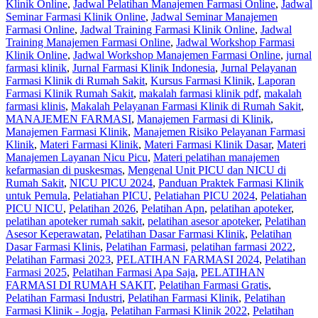
Klinik Online
,
Jadwal Pelatihan Manajemen Farmasi Online
,
Jadwal
Seminar Farmasi Klinik Online
,
Jadwal Seminar Manajemen
Farmasi Online
,
Jadwal Training Farmasi Klinik Online
,
Jadwal
Training Manajemen Farmasi Online
,
Jadwal Workshop Farmasi
Klinik Online
,
Jadwal Workshop Manajemen Farmasi Online
,
jurnal
farmasi klinik
,
Jurnal Farmasi Klinik Indonesia
,
Jurnal Pelayanan
Farmasi Klinik di Rumah Sakit
,
Kursus Farmasi Klinik
,
Laporan
Farmasi Klinik Rumah Sakit
,
makalah farmasi klinik pdf
,
makalah
farmasi klinis
,
Makalah Pelayanan Farmasi Klinik di Rumah Sakit
,
MANAJEMEN FARMASI
,
Manajemen Farmasi di Klinik
,
Manajemen Farmasi Klinik
,
Manajemen Risiko Pelayanan Farmasi
Klinik
,
Materi Farmasi Klinik
,
Materi Farmasi Klinik Dasar
,
Materi
Manajemen Layanan Nicu Picu
,
Materi pelatihan manajemen
kefarmasian di puskesmas
,
Mengenal Unit PICU dan NICU di
Rumah Sakit
,
NICU PICU 2024
,
Panduan Praktek Farmasi Klinik
untuk Pemula
,
Pelatiahan PICU
,
Pelatiahan PICU 2024
,
Pelatiahan
PICU NICU
,
Pelatihan 2026
,
Pelatihan Apn
,
pelatihan apoteker
,
pelatihan apoteker rumah sakit
,
pelatihan asesor apoteker
,
Pelatihan
Asesor Keperawatan
,
Pelatihan Dasar Farmasi Klinik
,
Pelatihan
Dasar Farmasi Klinis
,
Pelatihan Farmasi
,
pelatihan farmasi 2022
,
Pelatihan Farmasi 2023
,
PELATIHAN FARMASI 2024
,
Pelatihan
Farmasi 2025
,
Pelatihan Farmasi Apa Saja
,
PELATIHAN
FARMASI DI RUMAH SAKIT
,
Pelatihan Farmasi Gratis
,
Pelatihan Farmasi Industri
,
Pelatihan Farmasi Klinik
,
Pelatihan
Farmasi Klinik - Jogja
,
Pelatihan Farmasi Klinik 2022
,
Pelatihan