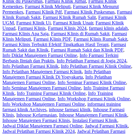
Klinik du Puskesmas
,
Farmasi Klinik Jurnal
,
Farmasi Klinik
Kemenkes
,
Farmasi Klinik Meliputi
,
Farmasi Klinik Menurut
Permenkes
,
Farmasi Klinik Pdf
,
Farmasi Klinik Puskesmas
,
Farmasi
Klinik Rumah Sakit
,
Farmasi Klinik Rumah Salit
,
Farmasi Klinik
UGM
,
Farmasi Klinik Ui
,
Farmasi Klinik Unair
,
Farmasi Klinik
Unpad
,
Farmasi Klinis
,
Farmasi Klinis 2024
,
farmasi klinis adalah
,
Farmasi Klinis Apa Saja
,
Farmasi Klinis di Rumah Sakit
,
Farmasi
Klinis Meliputi
,
Farmasi Klinis PDF
,
Farmasi Klinis Rumah Sakit
,
Farmasi Klinis Terbukti Efektif Tingkatkan Hasil Terapi
,
Farmasi
Rumah Sakit dan Klinik
,
Farmasi Rumah Sakit dan Klinik PDF
,
Info Diklat Manajemen Farmasi Online
,
Info Farmasi Terkini
Berbasis Ilmiah dan Praktis
,
Info Pelatihan Farmasi di Jogja 2024
,
Info Pelatihan Farmasi Klinik
,
Info Pelatihan Farmasi Klinik Online
,
Info Pelatihan Manajemen Farmasi Klinik
,
Info Pelatihan
Manajemen Farmasi Klinik Di Yogyakarta
,
Info Pelatihan
Manajemen Farmasi Online
,
Info Seminar Farmasi Klinik Online
,
Info Seminar Manajemen Farmasi Online
,
Info Training Farmasi
Klinik
,
Info Training Farmasi Klinik Online
,
Info Training
Manajemen Farmasi Online
,
Info Workshop Farmasi Klinik Online
,
Info Workshop Manajemen Farmasi Online
,
informasi training
farmasi klinik Archives
,
inhouse farmasi klinik
,
Inhouse Farmasi
Klinis
,
Inhouse Kefarmasian
,
Inhouse Manajemen Farmasi Klinik
,
Inhouse Manajemen Farmasi Klinis
,
Instalasi Farmasi Klinik
,
Jadwal Diklat Manajemen Farmasi Online
,
Jadwal Farmasi Klinik
,
Jadwal Pelatihan Farmasi Klinik 2024
,
Jadwal Pelatihan Farmasi