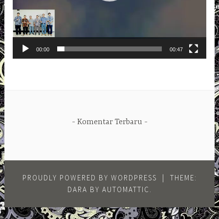
00:00
00:47
Komentar Terbaru
PROUDLY POWERED BY WORDPRESS
|
THEME:
DARA BY
AUTOMATTIC
.