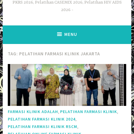
PKRS 2026, Pelatihan CASEMIX 2026, Pelatihan HIV AIDS
2026
MENU
TAG:
PELATIHAN FARMASI KLINIK JAKARTA
,
,
FARMASI KLINIK ADALAH
PELATIHAN FARMASI KLINIK
,
PELATIHAN FARMASI KLINIK 2024
,
PELATIHAN FARMASI KLINIK RSCM