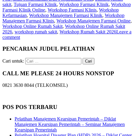
sakit
,
Tujuan Farmasi Klinik
,
Workshop Farmasi Klinik
,
Workshop
Farmasi Klinik Online
,
Workshop Farmasi Klinis
,
Workshop
Kefarmasian
,
Workshop Manajemen Farmasi Klinik
,
Workshop
Manajemen Farmasi Klinis
,
Workshop Manajemen Farmasi Online
,
Workshop Online Rumah Sakit
,
Workshop Online Rumah Sakit
2026
,
workshop rumah sakit
,
Workshop Rumah Sakit 2026
Leave a
comment
PENCARIAN JUDUL PELATIHAN
Cari untuk:
CALL ME PLEASE 24 HOURS NONSTOP
0821 3630 8044 (TELKOMSEL)
POS POS TERBARU
Pelatihan Manajemen Kearsipan Pemerintah – Diklat
Manajemen Kearsipan Pemerintah – Seminar Manajemen
Kearsipan Pemerintah
Pelatihan Hospital Disaster Plan (HDP) 2026 – Diklat Center