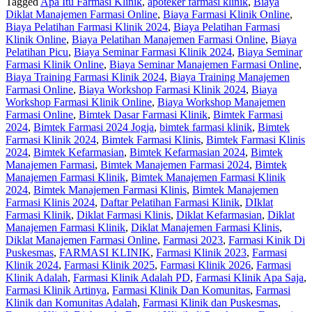
Tagged
Apa Itu Farmasi Klinik
,
apoteker farmasi klinik
,
Biaya
Diklat Manajemen Farmasi Online
,
Biaya Farmasi Klinik Online
,
Biaya Pelatihan Farmasi Klinik 2024
,
Biaya Pelatihan Farmasi
Klinik Online
,
Biaya Pelatihan Manajemen Farmasi Online
,
Biaya
Pelatihan Picu
,
Biaya Seminar Farmasi Klinik 2024
,
Biaya Seminar
Farmasi Klinik Online
,
Biaya Seminar Manajemen Farmasi Online
,
Biaya Training Farmasi Klinik 2024
,
Biaya Training Manajemen
Farmasi Online
,
Biaya Workshop Farmasi Klinik 2024
,
Biaya
Workshop Farmasi Klinik Online
,
Biaya Workshop Manajemen
Farmasi Online
,
Bimtek Dasar Farmasi Klinik
,
Bimtek Farmasi
2024
,
Bimtek Farmasi 2024 Jogja
,
bimtek farmasi klinik
,
Bimtek
Farmasi Klinik 2024
,
Bimtek Farmasi Klinis
,
Bimtek Farmasi Klinis
2024
,
Bimtek Kefarmasian
,
Bimtek Kefarmasian 2024
,
Bimtek
Manajemen Farmasi
,
Bimtek Manajemen Farmasi 2024
,
Bimtek
Manajemen Farmasi Klinik
,
Bimtek Manajemen Farmasi Klinik
2024
,
Bimtek Manajemen Farmasi Klinis
,
Bimtek Manajemen
Farmasi Klinis 2024
,
Daftar Pelatihan Farmasi Klinik
,
DIklat
Farmasi Klinik
,
Diklat Farmasi Klinis
,
Diklat Kefarmasian
,
Diklat
Manajemen Farmasi Klinik
,
Diklat Manajemen Farmasi Klinis
,
Diklat Manajemen Farmasi Online
,
Farmasi 2023
,
Farmasi Kinik Di
Puskesmas
,
FARMASI KLINIK
,
Farmasi Klinik 2023
,
Farmasi
Klinik 2024
,
Farmasi Klinik 2025
,
Farmasi Klinik 2026
,
Farmasi
Klinik Adalah
,
Farmasi Klinik Adalah PD
,
Farmasi Klinik Apa Saja
,
Farmasi Klinik Artinya
,
Farmasi Klinik Dan Komunitas
,
Farmasi
Klinik dan Komunitas Adalah
,
Farmasi Klinik dan Puskesmas
,