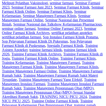
Meliputi Pelatihan Vaksinologi
,
seminar farmasi
,
Seminar Farmasi
2023
,
Seminar Farmasi Juni 2023
,
Seminar Farmasi Klinik
,
Seminar
Farmasi Klinik Online
,
Seminar Farmasi Klinis
,
Seminar
Kefarmasian
,
Seminar Manajemen Farmasi Klinis
,
Seminar
Manajemen Farmasi Online
,
Seminar Nasional dan Presentasi
Ilmiah
,
Seminar Nasional dan Talkshow Kefarmasian Pharmacious
,
seminar online farmasi
,
Seminar Online Farmasi 2023
,
Seminar
Online Farmasi Klinik Archives
,
sertifikat pelatihan apoteker
,
sertifikat pelatihan farmasi
,
Sop Instalasi Farmasi Klinik Pratama
,
Sop Pelayanan Farmasi Klinik Di Pukesmas
,
Sop Pelayanan
Farmasi Klinik di Puskesmas
,
Spesialis Farmasi Klinik
,
Training
Asisten Apoteker
,
training farmasi klinik
,
training farmasi klinik
2026
,
Training Farmasi Klinik Archives
,
Training Farmasi Klinik di
Jogja
,
Training Farmasi Klinik Online
,
Training Farmasi Klinis
,
Training Kefarmasian
,
Training Manajemen Farmasi
,
Training
Manajemen Farmasi Klinik
,
Training Manajemen Farmasi Klinis
,
Training Manajemen Farmasi Online
,
Training Manajemen Farmasi
Rumah Sakit
,
Training Manajemen Farmasi Rumah Sakit Materi
Terupdate
,
Training Manajemen Farmasi Yang Efektif
,
Training
Manajemen Instalasi Farmasi
,
Training Manajemen Instalasi Farmasi
Rumah Sakit
,
Training Manajemen Penggunaan Obat (MPO)
,
Training Manajemen Penggunaan Obat (MPO) Sesuai Standar
Akreditasi Rumah Sakit
,
TRAINING NICU PICU 2024
,
Training
NICU PICU 2025
,
Training Online Farmasi Klinik
,
Training
Pelayanan Kefarmasian Dan Penggunaan Obat
,
training rumah