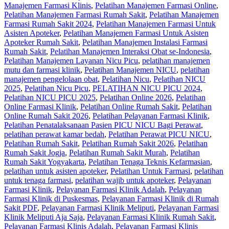
Manajemen Farmasi Klinis
,
Pelatihan Manajemen Farmasi Online
,
Pelatihan Manajemen Farmasi Rumah Sakit
,
Pelatihan Manajemen
Farmasi Rumah Sakit 2024
,
Pelatihan Manajemen Farmasi Untuk
Asisten Apoteker
,
Pelatihan Manajemen Farmasi Untuk Asisten
Apoteker Rumah Sakit
,
Pelatihan Manajemen Instalasi Farmasi
Rumah Sakit
,
Pelatihan Manajemen Interaksi Obat se-Indonesia
,
Pelatihan Manajemen Layanan Nicu Picu
,
pelatihan manajemen
mutu dan farmasi klinik
,
Pelatihan Manajemen NICU
,
pelatihan
manajemen pengelolaan obat
,
Pelatihan Nicu
,
Pelatihan NICU
2025
,
Pelatihan Nicu Picu
,
PELATIHAN NICU PICU 2024
,
Pelatihan NICU PICU 2025
,
Pelatihan Online 2026
,
Pelatihan
Online Farmasi Klinik
,
Pelatihan Online Rumah Sakit
,
Pelatihan
Online Rumah Sakit 2026
,
Pelatihan Pelayanan Farmasi Klinik
,
Pelatihan Penatalaksanaan Pasien PICU NICU Bagi Perawat
,
pelatihan perawat kamar bedah
,
Pelatihan Perawat PICU NICU
,
Pelatihan Rumah Sakit‎
,
Pelatihan Rumah Sakit 2026
,
Pelatihan
Rumah Sakit Jogja
,
Pelatihan Rumah Sakit Murah
,
Pelatihan
Rumah Sakit Yogyakarta
,
Pelatihan Tenaga Teknis Kefarmasian
,
pelatihan untuk asisten apoteker
,
Pelatihan Untuk Farmasi
,
pelatihan
untuk tenaga farmasi
,
pelatihan wajib untuk apoteker
,
Pelayanan
Farmasi Klinik
,
Pelayanan Farmasi Klinik Adalah
,
Pelayanan
Farmasi Klinik di Puskesmas
,
Pelayanan Farmasi Klinik di Rumah
Sakit PDF
,
Pelayanan Farmasi Klinik Meliputi
,
Pelayanan Farmasi
Klinik Meliputi Aja Saja
,
Pelayanan Farmasi Klinik Rumah Sakit
,
Pelayanan Farmasi Klinis Adalah
,
Pelayanan Farmasi Klinis