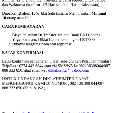
Minimal 12 Orang di luar Yogyakarta dapat request untuk Tempat
dan Waktunya (konfirmasi 5 Hari sebelum Hari pelaksanaan)
Dapatkan
Diskon 10%
Jika Satu Instansi Mengirimkan
Minimal
10
orang atau lebih.
CARA PEMBAYARAN
Biaya Pelatihan Di Transfer Melalui Bank BNI Cabang
Yogyakarta a/n. Diklat Center rekening 0911017873
Dibayar langsung pada saat registrasi
BATAS KONFIRMASI
Batas konfirmasi pendaftaran 3 Hari sebelum hari Pelatihan melalui :
Telp/Fax : 0274 443 6844 atau via SMS/WA ke 082136308044/087
888 333 850, atau email ke :
diklat.center@yahoo.com
UNTUK UNDANGAN DIKLAT/BIMTEK DAPAT
MENGHUBUNGI KAMI DI NOMOR : 082 136 308 044/087
888 333 850 (Telp. & WA)