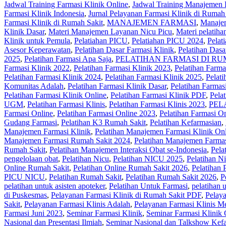
Jadwal Training Farmasi Klinik Online
,
Jadwal Training Manajemen 
Farmasi Klinik Indonesia
,
Jurnal Pelayanan Farmasi Klinik di Rumah
Farmasi Klinik di Rumah Sakit
,
MANAJEMEN FARMASI
,
Manajem
Klinik Dasar
,
Materi Manajemen Layanan Nicu Picu
,
Materi pelatih
Klinik untuk Pemula
,
Pelatiahan PICU
,
Pelatiahan PICU 2024
,
Pela
Asesor Keperawatan
,
Pelatihan Dasar Farmasi Klinik
,
Pelatihan Dasa
2025
,
Pelatihan Farmasi Apa Saja
,
PELATIHAN FARMASI DI RU
Farmasi Klinik 2022
,
Pelatihan Farmasi Klinik 2023
,
Pelatihan Farma
Pelatihan Farmasi Klinik 2024
,
Pelatihan Farmasi Klinik 2025
,
Pelati
Komunitas Adalah
,
Pelatihan Farmasi Klinik Dasar
,
Pelatihan Farmas
Pelatihan Farmasi Klinik Online
,
Pelatihan Farmasi Klinik PDF
,
Pela
UGM
,
Pelatihan Farmasi Klinis
,
Pelatihan Farmasi Klinis 2023
,
PEL
Farmasi Online
,
Pelatihan Farmasi Online 2023
,
Pelatihan Farmasi O
Gudang Farmasi
,
Pelatihan K3 Rumah Sakit
,
Pelatihan Kefarmasian
,
Manajemen Farmasi Klinik
,
Pelatihan Manajemen Farmasi Klinik On
Manajemen Farmasi Rumah Sakit 2024
,
Pelatihan Manajemen Farmas
Rumah Sakit
,
Pelatihan Manajemen Interaksi Obat se-Indonesia
,
Pela
pengelolaan obat
,
Pelatihan Nicu
,
Pelatihan NICU 2025
,
Pelatihan N
Online Rumah Sakit
,
Pelatihan Online Rumah Sakit 2026
,
Pelatihan 
PICU NICU
,
Pelatihan Rumah Sakit‎
,
Pelatihan Rumah Sakit 2026
,
P
pelatihan untuk asisten apoteker
,
Pelatihan Untuk Farmasi
,
pelatihan 
di Puskesmas
,
Pelayanan Farmasi Klinik di Rumah Sakit PDF
,
Pelaya
Sakit
,
Pelayanan Farmasi Klinis Adalah
,
Pelayanan Farmasi Klinis Me
Farmasi Juni 2023
,
Seminar Farmasi Klinik
,
Seminar Farmasi Klinik 
Nasional dan Presentasi Ilmiah
,
Seminar Nasional dan Talkshow Kef