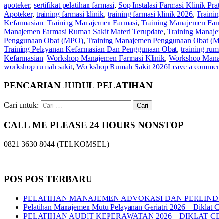
apoteker
,
sertifikat pelatihan farmasi
,
Sop Instalasi Farmasi Klinik Pr
Apoteker
,
training farmasi klinik
,
training farmasi klinik 2026
,
Traini
Kefarmasian
,
Training Manajemen Farmasi
,
Training Manajemen Far
Manajemen Farmasi Rumah Sakit Materi Terupdate
,
Training Manaje
Penggunaan Obat (MPO)
,
Training Manajemen Penggunaan Obat (MP
Training Pelayanan Kefarmasian Dan Penggunaan Obat
,
training rum
Kefarmasian
,
Workshop Manajemen Farmasi Klinik
,
Workshop Manaj
workshop rumah sakit
,
Workshop Rumah Sakit 2026
Leave a commen
PENCARIAN JUDUL PELATIHAN
Cari untuk:
CALL ME PLEASE 24 HOURS NONSTOP
0821 3630 8044 (TELKOMSEL)
POS POS TERBARU
PELATIHAN MANAJEMEN ADVOKASI DAN PERLIND
Pelatihan Manajemen Mutu Pelayanan Geriatri 2026 – Diklat C
PELATIHAN AUDIT KEPERAWATAN 2026 – DIKLAT C