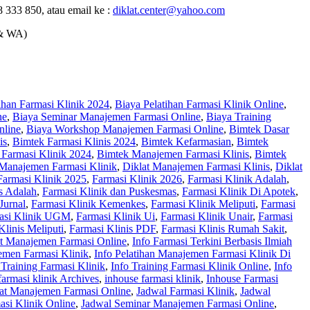
 333 850, atau email ke :
diklat.center@yahoo.com
& WA)
ihan Farmasi Klinik 2024
,
Biaya Pelatihan Farmasi Klinik Online
,
ne
,
Biaya Seminar Manajemen Farmasi Online
,
Biaya Training
nline
,
Biaya Workshop Manajemen Farmasi Online
,
Bimtek Dasar
is
,
Bimtek Farmasi Klinis 2024
,
Bimtek Kefarmasian
,
Bimtek
Farmasi Klinik 2024
,
Bimtek Manajemen Farmasi Klinis
,
Bimtek
 Manajemen Farmasi Klinik
,
Diklat Manajemen Farmasi Klinis
,
Diklat
Farmasi Klinik 2025
,
Farmasi Klinik 2026
,
Farmasi Klinik Adalah
,
s Adalah
,
Farmasi Klinik dan Puskesmas
,
Farmasi Klinik Di Apotek
,
Jurnal
,
Farmasi Klinik Kemenkes
,
Farmasi Klinik Meliputi
,
Farmasi
asi Klinik UGM
,
Farmasi Klinik Ui
,
Farmasi Klinik Unair
,
Farmasi
Klinis Meliputi
,
Farmasi Klinis PDF
,
Farmasi Klinis Rumah Sakit
,
at Manajemen Farmasi Online
,
Info Farmasi Terkini Berbasis Ilmiah
emen Farmasi Klinik
,
Info Pelatihan Manajemen Farmasi Klinik Di
 Training Farmasi Klinik
,
Info Training Farmasi Klinik Online
,
Info
 farmasi klinik Archives
,
inhouse farmasi klinik
,
Inhouse Farmasi
at Manajemen Farmasi Online
,
Jadwal Farmasi Klinik
,
Jadwal
asi Klinik Online
,
Jadwal Seminar Manajemen Farmasi Online
,