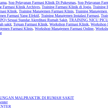
atama
,
Sop Pelayanan Farmasi Klinik Di Pukesmas
,
Sop Pelayanan Farm
ng Farmasi Klinik Archives
,
Training Farmasi Klinik di Jogja
,
Training 
masi Klinik
,
Training Manajemen Farmasi Klinis
,
Training Manajemen 
men Farmasi Yang Efektif
,
Training Manajemen Instalasi Farmasi
,
Trai
O) Sesuai Standar Akreditasi Rumah Sakit
,
TRAINING NICU PICU
ah sakit
,
Tujuan Farmasi Klinik
,
Workshop Farmasi Klinik
,
Workshop F
emen Farmasi Klinis
,
Workshop Manajemen Farmasi Online
,
Worksho
t
UNGAN MALPRAKTIK DI RUMAH SAKIT
enter
ENTER