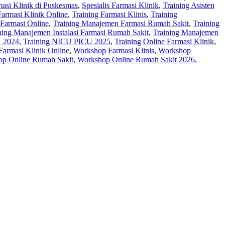
asi Klinik di Puskesmas
,
Spesialis Farmasi Klinik
,
Training Asisten
Farmasi Klinik Online
,
Training Farmasi Klinis
,
Training
Farmasi Online
,
Training Manajemen Farmasi Rumah Sakit
,
Training
ning Manajemen Instalasi Farmasi Rumah Sakit
,
Training Manajemen
 2024
,
Training NICU PICU 2025
,
Training Online Farmasi Klinik
,
armasi Klinik Online
,
Workshop Farmasi Klinis
,
Workshop
p Online Rumah Sakit
,
Workshop Online Rumah Sakit 2026
,