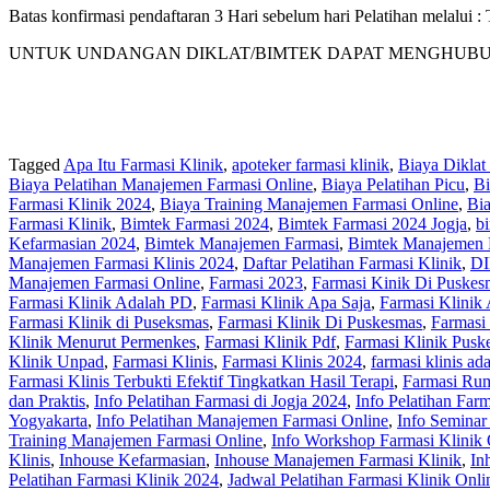
Batas konfirmasi pendaftaran 3 Hari sebelum hari Pelatihan melalui
UNTUK UNDANGAN DIKLAT/BIMTEK DAPAT MENGHUBUNGI KAM
Tagged
Apa Itu Farmasi Klinik
,
apoteker farmasi klinik
,
Biaya Diklat
Biaya Pelatihan Manajemen Farmasi Online
,
Biaya Pelatihan Picu
,
Bi
Farmasi Klinik 2024
,
Biaya Training Manajemen Farmasi Online
,
Bi
Farmasi Klinik
,
Bimtek Farmasi 2024
,
Bimtek Farmasi 2024 Jogja
,
bi
Kefarmasian 2024
,
Bimtek Manajemen Farmasi
,
Bimtek Manajemen 
Manajemen Farmasi Klinis 2024
,
Daftar Pelatihan Farmasi Klinik
,
DI
Manajemen Farmasi Online
,
Farmasi 2023
,
Farmasi Kinik Di Puskes
Farmasi Klinik Adalah PD
,
Farmasi Klinik Apa Saja
,
Farmasi Klinik 
Farmasi Klinik di Puseksmas
,
Farmasi Klinik Di Puskesmas
,
Farmasi
Klinik Menurut Permenkes
,
Farmasi Klinik Pdf
,
Farmasi Klinik Pusk
Klinik Unpad
,
Farmasi Klinis
,
Farmasi Klinis 2024
,
farmasi klinis ad
Farmasi Klinis Terbukti Efektif Tingkatkan Hasil Terapi
,
Farmasi Rum
dan Praktis
,
Info Pelatihan Farmasi di Jogja 2024
,
Info Pelatihan Farm
Yogyakarta
,
Info Pelatihan Manajemen Farmasi Online
,
Info Seminar
Training Manajemen Farmasi Online
,
Info Workshop Farmasi Klinik 
Klinis
,
Inhouse Kefarmasian
,
Inhouse Manajemen Farmasi Klinik
,
In
Pelatihan Farmasi Klinik 2024
,
Jadwal Pelatihan Farmasi Klinik Onli