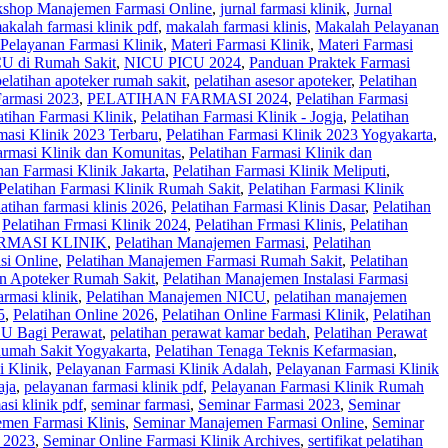
kshop Manajemen Farmasi Online
,
jurnal farmasi klinik
,
Jurnal
akalah farmasi klinik pdf
,
makalah farmasi klinis
,
Makalah Pelayanan
Pelayanan Farmasi Klinik
,
Materi Farmasi Klinik
,
Materi Farmasi
U di Rumah Sakit
,
NICU PICU 2024
,
Panduan Praktek Farmasi
pelatihan apoteker rumah sakit
,
pelatihan asesor apoteker
,
Pelatihan
Farmasi 2023
,
PELATIHAN FARMASI 2024
,
Pelatihan Farmasi
atihan Farmasi Klinik
,
Pelatihan Farmasi Klinik - Jogja
,
Pelatihan
masi Klinik 2023 Terbaru
,
Pelatihan Farmasi Klinik 2023 Yogyakarta
,
armasi Klinik dan Komunitas
,
Pelatihan Farmasi Klinik dan
han Farmasi Klinik Jakarta
,
Pelatihan Farmasi Klinik Meliputi
,
Pelatihan Farmasi Klinik Rumah Sakit
,
Pelatihan Farmasi Klinik
latihan farmasi klinis 2026
,
Pelatihan Farmasi Klinis Dasar
,
Pelatihan
,
Pelatihan Frmasi Klinik 2024
,
Pelatihan Frmasi Klinis
,
Pelatihan
MASI KLINIK
,
Pelatihan Manajemen Farmasi
,
Pelatihan
si Online
,
Pelatihan Manajemen Farmasi Rumah Sakit
,
Pelatihan
en Apoteker Rumah Sakit
,
Pelatihan Manajemen Instalasi Farmasi
rmasi klinik
,
Pelatihan Manajemen NICU
,
pelatihan manajemen
5
,
Pelatihan Online 2026
,
Pelatihan Online Farmasi Klinik
,
Pelatihan
CU Bagi Perawat
,
pelatihan perawat kamar bedah
,
Pelatihan Perawat
Rumah Sakit Yogyakarta
,
Pelatihan Tenaga Teknis Kefarmasian
,
i Klinik
,
Pelayanan Farmasi Klinik Adalah
,
Pelayanan Farmasi Klinik
aja
,
pelayanan farmasi klinik pdf
,
Pelayanan Farmasi Klinik Rumah
asi klinik pdf
,
seminar farmasi
,
Seminar Farmasi 2023
,
Seminar
men Farmasi Klinis
,
Seminar Manajemen Farmasi Online
,
Seminar
 2023
,
Seminar Online Farmasi Klinik Archives
,
sertifikat pelatihan