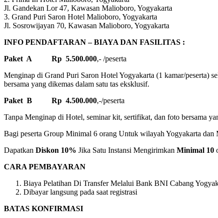
Jl. Gandekan Lor 47, Kawasan Malioboro, Yogyakarta
3. Grand Puri Saron Hotel Malioboro, Yogyakarta
Jl. Sosrowijayan 70, Kawasan Malioboro, Yogyakarta
INFO PENDAFTARAN – BIAYA DAN FASILITAS :
Paket A Rp 5.500.000
,- /peserta
Menginap di Grand Puri Saron Hotel Yogyakarta (1 kamar/peserta) sela
bersama yang dikemas dalam satu tas eksklusif.
Paket B Rp 4.500.000
,-/peserta
Tanpa Menginap di Hotel, seminar kit, sertifikat, dan foto bersama ya
Bagi peserta Group Minimal 6 orang Untuk wilayah Yogyakarta dan M
Dapatkan
Diskon 10%
Jika Satu Instansi Mengirimkan
Minimal 10
o
CARA PEMBAYARAN
Biaya Pelatihan Di Transfer Melalui Bank BNI Cabang Yogyaka
Dibayar langsung pada saat registrasi
BATAS KONFIRMASI