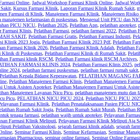
Farmasi Online
,
Jadwal Workshop Farmasi Klinik Online
,
Jadwal Wor
 Sakit
,
Kursus Farmasi Klinik
,
Laporan Farmasi Klinik Rumah Sakit
,
m
en Farmasi di Klinik
,
Manajemen Farmasi Klinik
,
Manajemen Risiko 
an manajemen kefarmasian di puskesmas
,
Mengenal Unit PICU dan NIC
tiahan PICU NICU
,
Pelatihan 2026
,
Pelatihan Apn
,
pelatihan apoteker
,
r Farmasi Klinis
,
Pelatihan Farmasi
,
pelatihan farmasi 2022
,
Pelatihan 
MAH SAKIT
,
Pelatihan Farmasi Gratis
,
Pelatihan Farmasi Industri
,
Pel
si Klinik 2023 Jogja
,
Pelatihan Farmasi Klinik 2023 Pdf
,
Pelatihan Far
han Farmasi Klinik 2026
,
Pelatihan Farmasi Klinik Adalah
,
Pelatihan F
i Klinik di Puskesmas
,
Pelatihan Farmasi Klinik di Rumah Sakit
,
Pelati
tihan Farmasi klinik RSCM
,
Pelatihan Farmasi klinik RSCM Archives
,
ATIHAN FARMASI KLINIS 2024
,
Pelatihan Farmasi Klinis 2025
,
pe
nline 2024
,
pelatihan farmasi puskesmas
,
pelatihan farmasi rumah sakit
Pelatihan Kepala Bidang Keperawatan
,
PELATIHAN MAGANG FAR
line
,
Pelatihan Manajemen Farmasi Klinis
,
Pelatihan Manajemen Farma
i Untuk Asisten Apoteker
,
Pelatihan Manajemen Farmasi Untuk Asist
tihan Manajemen Layanan Nicu Picu
,
pelatihan manajemen mutu dan fa
icu Picu
,
PELATIHAN NICU PICU 2024
,
Pelatihan NICU PICU 202
Pelayanan Farmasi Klinik
,
Pelatihan Penatalaksanaan Pasien PICU NI
elatihan Rumah Sakit Jogja
,
Pelatihan Rumah Sakit Murah
,
Pelatihan 
untuk tenaga farmasi
,
pelatihan wajib untuk apoteker
,
Pelayanan Farmas
nan Farmasi Klinik Meliputi
,
Pelayanan Farmasi Klinik Meliputi Aja S
liputi Pelatihan Vaksinologi
,
sejarah farmasi klinik adalah
,
sejarah farm
Online
,
Seminar Farmasi Klinis
,
Seminar Kefarmasian
,
Seminar Manaje
armasian Pharmacious
,
seminar online farmasi
,
Seminar Online Farmasi