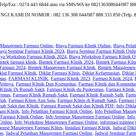
 : Telp/Fax : 0274 443 6844 atau via SMS/WA ke 082136308044/087 888
I DI NOMOR : 082 136 308 044/087 888 333 850 (Telp. 
 Manajemen Farmasi Online
,
Biaya Farmasi Klinik Online
,
Biaya Pelat
aya Seminar Farmasi Klinik 2024
,
Biaya Seminar Farmasi Klinik Onli
aya Workshop Farmasi Klinik 2024
,
Biaya Workshop Farmasi Klinik O
mtek farmasi klinik
,
Bimtek Farmasi Klinik 2024
,
Bimtek Farmasi Klin
Farmasi 2024
,
Bimtek Manajemen Farmasi Klinik
,
Bimtek Manajemen 
klat Farmasi Klinik
,
Diklat Farmasi Klinis
,
Diklat Kefarmasian
,
Diklat
mas
,
FARMASI KLINIK
,
Farmasi Klinik 2023
,
Farmasi Klinik 2024
,
Artinya
,
Farmasi Klinik Dan Komunitas
,
Farmasi Klinik dan Komunita
 Klinik Di Rumah Sakit
,
Farmasi Klinik du Puskesmas
,
Farmasi Klinik 
esmas
,
Farmasi Klinik Rumah Sakit
,
Farmasi Klinik Rumah Salit
,
Farm
alah
,
Farmasi Klinis Apa Saja
,
Farmasi Klinis di Rumah Sakit
,
Farmasi 
ah Sakit dan Klinik
,
Farmasi Rumah Sakit dan Klinik PDF
,
Info Dikl
asi Klinik
,
Info Pelatihan Farmasi Klinik Online
,
Info Pelatihan Manaj
 Farmasi Klinik Online
,
Info Seminar Manajemen Farmasi Online
,
Info
Online
,
Info Workshop Manajemen Farmasi Online
,
informasi training
house Manajemen Farmasi Klinis
,
Instalasi Farmasi Klinik
,
Jadwal Dikl
ne
,
Jadwal Pelatihan Manajemen Farmasi Online
,
Jadwal Seminar Farm