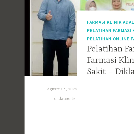
FARMASI KLINIK ADA
PELATIHAN FARMASI 
PELATIHAN ONLINE F
Pelatihan Fa
Farmasi Kli
Sakit – Dikl
Agustus 4, 2026
diklatcenter