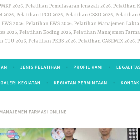
PMKP 2026, Pelatihan Pemulasaran Jenazah 2026, Pelatihan K
CN 2026, Pelatihan IPCD 2026, Pelatihan CSSD 2026, Pelatiha
 EWS 2026, Pelatihan EWS 2026, Pelatihan Manajemen Laktas
kes 2026, Pelatihan Koding 2026, Pelatihan Manajemen Farmas
han CTU 2026, Pelatihan PKRS 2026, Pelatihan CASEMIX 2026, 
HAN
JENIS PELATIHAN
PROFIL KAMI
LEGALITA
GALERI KEGIATAN
KEGIATAN PERMINTAAN
KONTAK
 MANAJEMEN FARMASI ONLINE