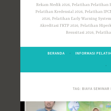
Rekam Medik 2026, Pelatihan Pelatihan 
Pelatihan Kredensial 2026, Pelatihan IP
2026, Pelatihan Early Warning System
Akreditasi FKTP 2026, Pelatihan Hiper
Resusitasi 2026, Pelati
BERANDA
INFORMASI PELATI
TAG:
BIAYA SEMINAR