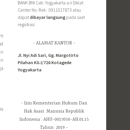
BANK BNI Cab. Yogyakarta a.n Diklat
Center No. Rek : 0911017873 atau
dapat
dibayar langsung
pada saat
registrasi
am
at
ALAMAT KANTOR
an
Jl. Nyi Adi Sari, Gg. Margotirto
an
Pilahan KG.I/726 Kotagede
ga
Yogyakarta
Izin Kementerian Hukum Dan
mi
Hak Asasi Manusia Republik
Indonesia : AHU-0017050-AH.01.15
Tahun 2019